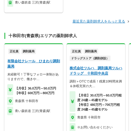
青い森鉄道 三沢(青森)駅
最近見た薬剤師求人をもっと見る
十和田市(青森県)エリアの薬剤師求人
正社員
調剤薬局
正社員
調剤薬局
ドラッグストア（調剤併設）
有限会社クレール ひまわり調剤
薬局
株式会社ツルハ 調剤薬局ツルハ
ドラッグ 十和田中央店
未経験可！丁寧なフォロー体制があ
りますので、働きや…
調剤＋OTCで成長！残業10時間未満
＆休暇充実の大…
【月収】36.0万円～50.0万円
【年収】600万円～800万円
【月収】30.0万円～60.0万円程
度 24歳～45歳モデル
青森県 十和田市
【年収】480万円～700万円程
度 24歳～45歳モデル
青い森鉄道 三沢(青森)駅
青森県 十和田市
※お問い合わせください