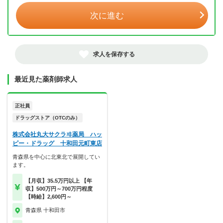
次に進む
求人を保存する
最近見た薬剤師求人
正社員
ドラッグストア（OTCのみ）
株式会社丸大サクラヰ薬局 ハッ
ピー・ドラッグ 十和田元町東店
青森県を中心に北東北で展開してい
ます。
【月収】35.5万円以上 【年
収】500万円～700万円程度
【時給】2,600円～
青森県 十和田市