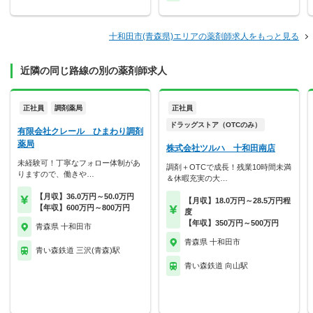
十和田市(青森県)エリアの薬剤師求人をもっと見る
近隣の同じ路線の別の薬剤師求人
正社員
調剤薬局
正社員
ドラッグストア（OTCのみ）
有限会社クレール ひまわり調剤
薬局
株式会社ツルハ 十和田南店
未経験可！丁寧なフォロー体制があ
調剤＋OTCで成長！残業10時間未満
りますので、働きや…
＆休暇充実の大…
【月収】36.0万円～50.0万円
【月収】18.0万円～28.5万円程
【年収】600万円～800万円
度
【年収】350万円～500万円
青森県 十和田市
青森県 十和田市
青い森鉄道 三沢(青森)駅
青い森鉄道 向山駅