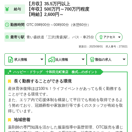
【月収】35.5万円以上
【年収】500万円～700万円程度
給与
【時給】2,600円～
勤務時間
OTC:09時00分～00時00分（休憩60分）
最寄り駅
青い森鉄道「三沢(青森)駅」 バス・車25分
アクセス
更新日：2025/08/01 求人番号：273021
求人情報
法人情報
類似の求人
ハッピー・ドラッグ 十和田元町東店 株式…のポイント
長く勤務することができる環境
産休育休復帰ほぼ100％！ライフイベントがあっても長く勤務する
ことができる環境です。
また、エリア内で応援体制を構築して平日でも有給を取得できるよ
う努めており、冠婚葬祭や家族旅行等で多くのスタッフが有給を取
得しています。
地域密着
薬剤師の専門知識を活かした服薬指導や薬歴管理、OTC販売を通じ