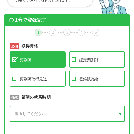
この求人についてご案内差し上げます！
1分で登録完了
1
2
3
4
5
取得資格
必須
必須
薬剤師
認定薬剤師
薬剤師取得見込
登録販売者
取得予定年
希望の就業時期
必須
任意
年 3月