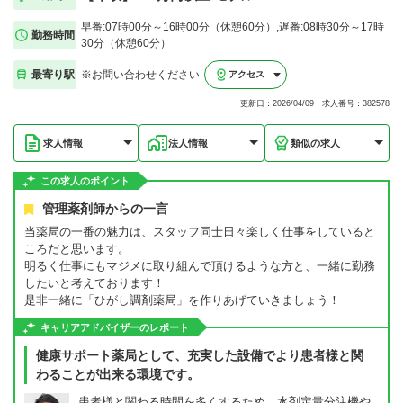
早番:07時00分～16時00分（休憩60分）,遅番:08時30分～17時
勤務時間
30分（休憩60分）
最寄り駅
※お問い合わせください
アクセス
更新日：2026/04/09 求人番号：382578
求人情報
法人情報
類似の求人
この求人のポイント
管理薬剤師からの一言
当薬局の一番の魅力は、スタッフ同士日々楽しく仕事をしていると
ころだと思います。
明るく仕事にもマジメに取り組んで頂けるような方と、一緒に勤務
したいと考えております！
是非一緒に「ひがし調剤薬局」を作りあげていきましょう！
キャリアアドバイザーのレポート
健康サポート薬局として、充実した設備でより患者様と関
わることが出来る環境です。
患者様と関わる時間を多くするため、水剤定量分注機や