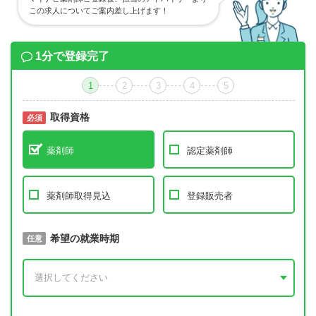
この求人についてご案内差し上げます！
1分で登録完了
1
2
3
4
5
取得資格
必須
必須
薬剤師
認定薬剤師
薬剤師取得見込
登録販売者
取得予定年
希望の就業時期
必須
任意
年 3月