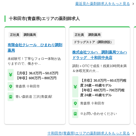
最近見た薬剤師求人をもっと見る
十和田市(青森県)エリアの薬剤師求人
正社員
調剤薬局
正社員
調剤薬局
ドラッグストア（調剤併設）
有限会社クレール ひまわり調剤
薬局
株式会社ツルハ 調剤薬局ツルハ
ドラッグ 十和田中央店
未経験可！丁寧なフォロー体制があ
りますので、働きや…
調剤＋OTCで成長！残業10時間未満
＆休暇充実の大…
【月収】36.0万円～50.0万円
【年収】600万円～800万円
【月収】30.0万円～60.0万円程
度 24歳～45歳モデル
青森県 十和田市
【年収】480万円～700万円程
度 24歳～45歳モデル
青い森鉄道 三沢(青森)駅
青森県 十和田市
※お問い合わせください
十和田市(青森県)エリアの薬剤師求人をもっと見る