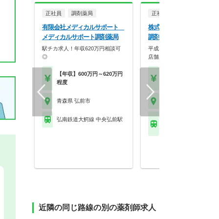
正社員
調剤薬局
正社員
調剤薬局
有限会社メディカルサポート
株式会社メディラック ハ
メディカルサポート調剤薬局
調剤薬局松森町店
駅チカ求人！年収620万円相談可
平成11年の設立以来、東北
◎
店舗展開を行ってい…
【年収】600万円～620万円
【年収】450万円～60
程度
程度
青森県 弘前市
青森県 弘前市
弘南鉄道大鰐線 中央弘前駅
弘南鉄道弘南線 弘前東
駅
近隣の同じ路線の別の薬剤師求人