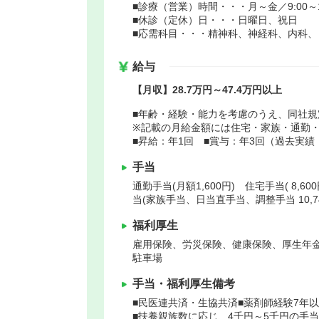
■診療（営業）時間・・・月～金／9:00～17:
■休診（定休）日・・・日曜日、祝日
■応需科目・・・精神科、神経科、内科
給与
【月収】28.7万円～47.4万円以上
■年齢・経験・能力を考慮のうえ、同社
※記載の月給金額には住宅・家族・通勤
■昇給：年1回 ■賞与：年3回（過去実績：
手当
通勤手当(月額1,600円) 住宅手当( 8,6
当(家族手当、日当直手当、調整手当 10,74
福利厚生
雇用保険、労災保険、健康保険、厚生年
駐車場
手当・福利厚生備考
■民医連共済・生協共済■薬剤師経験7年
■扶養親族数に応じ、4千円～5千円の手当