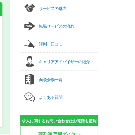
サービスの魅力
転職サービスの流れ
希望の働き方
必須
正社員
評判・口コミ
パート(週4日～5日)
キャリアアドバイザーの紹介
面談会場一覧
よくある質問
求人に関するお問い合わせはお電話も便利
薬剤師 専用ダイヤル