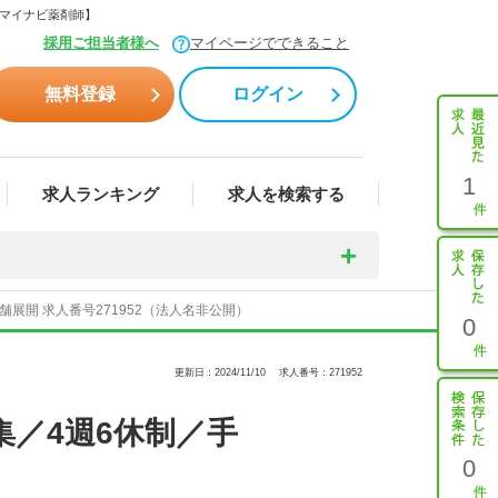
【マイナビ薬剤師】
採用ご担当者様へ
マイページでできること
無料登録
ログイン
1
求人ランキング
求人を検索する
展開 求人番号271952（法人名非公開）
0
更新日：2024/11/10
求人番号：271952
集／4週6休制／手
0