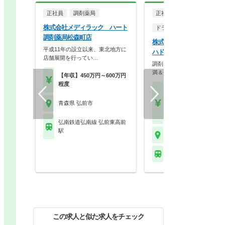
正社員
調剤薬局
正社員
株式会社メディラック ハート
ドラッグストア（調剤併設
調剤薬局松森町店
株式会社ツルハ 調剤薬局
平成11年の設立以来、東北地方に
ハドラッグ 弘前外崎店
店舗展開を行ってい…
調剤＋OTCで成長！残業10
満＆休暇充実の大…
【年収】450万円～600万円
程度
【月収】28.0万円～60.
円程度 24歳～45歳モ
青森県 弘前市
【年収】480万円～70
程度 24歳～45歳モデル
弘南鉄道弘南線 弘前東高前
駅
青森県 弘前市
ＪＲ奥羽本線 弘前駅 
この求人と似た求人をチェック