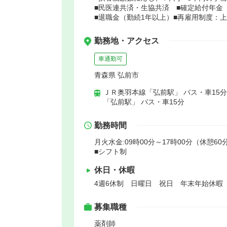
■民医連共済・生協共済 ■確定給付年金
■退職金（勤続1年以上）■再雇用制度：上
勤務地・アクセス
車通勤可
青森県 弘前市
ＪＲ奥羽本線「弘前駅」 バス・車15
「弘前駅」 バス・車15分
勤務時間
月火水金:09時00分～17時00分（休憩60分
■シフト制
休日・休暇
4週6休制 日曜日 祝日 年末年始休暇
募集職種
薬剤師