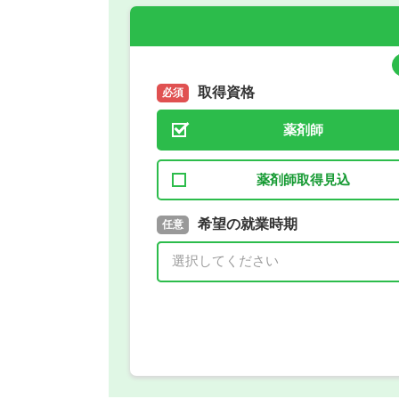
取得資格
必須
薬剤師
薬剤師取得見込
取得予定年
希望の就業時期
必須
任意
年 3月