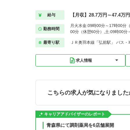
【月収】28.7万円～47.4万
給与
月火水金:09時00分～17時00分（
勤務時間
00分（休憩60分）,土:09時00分
最寄り駅
ＪＲ奥羽本線「弘前駅」 バス・車
求人情報
こちらの求人が気になりました
キャリアアドバイザーのレポート
青森県にて調剤薬局を6店舗展開