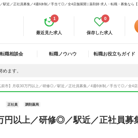
／駅近／正社員募集／4週6休制／手当て◎／全4店舗展開 | 薬剤師 求人・転職・募集なら
1
0
最近見た求人
保存した求人
転職相談会
転職ノウハウ
転職お役立ちガイド
努めます。
前市】月収30万円以上／研修◎／駅近／正社員募集／4週6休制／手当て◎／全4店舗
正社員
調剤薬局
万円以上／研修◎／駅近／正社員募