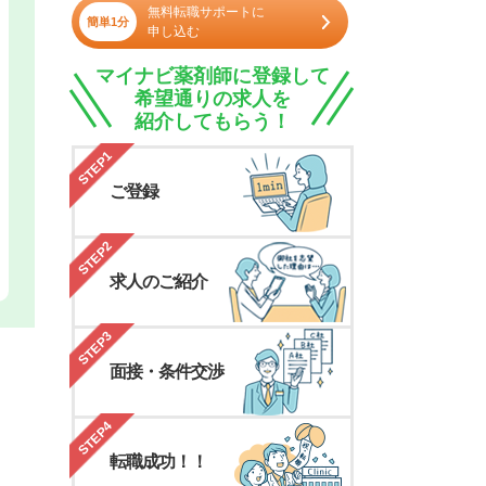
無料転職サポートに
簡単1分
申し込む
マイナビ薬剤師に登録して
希望通りの求人を
紹介してもらう！
STEP1
ご登録
STEP2
求人のご紹介
STEP3
面接・条件交渉
STEP4
転職成功！！