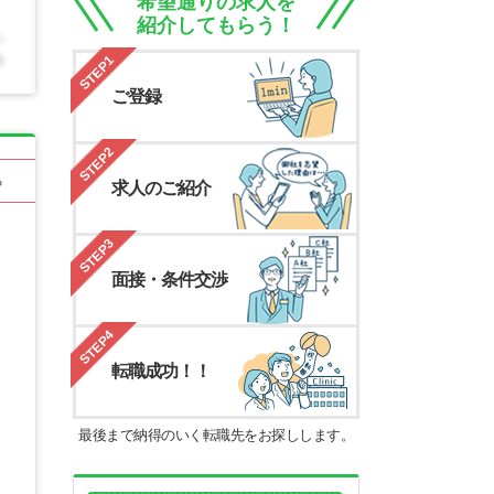
希望通りの求人を
紹介してもらう！
STEP1
ご登録
STEP2
る
求人のご紹介
STEP3
面接・条件交渉
STEP4
転職成功！！
最後まで納得のいく転職先をお探しします。