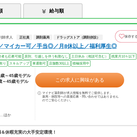
順
給与順
保存す
剤師求人
正社員
調剤薬局
ドラッグストア（調剤併設）
可／マイカー可／手当◎／月8休以上／福利厚生◎
験者も応募可能
原則、引越しを伴う転勤なし
土日休み（相談可含む）
残業月10ｈ以下
有り
スキルアップ
車通勤可
店舗数30以上
積極採用中
24歳～45歳モデル
この求人に興味がある
4歳～45歳モデル
マイナビ薬剤師が求人情報を無料でご提供します。
薬局・病院等への直接応募・問い合わせではありません
のでご安心ください。
駅…ほか
満＆休暇充実の大手安定環境！