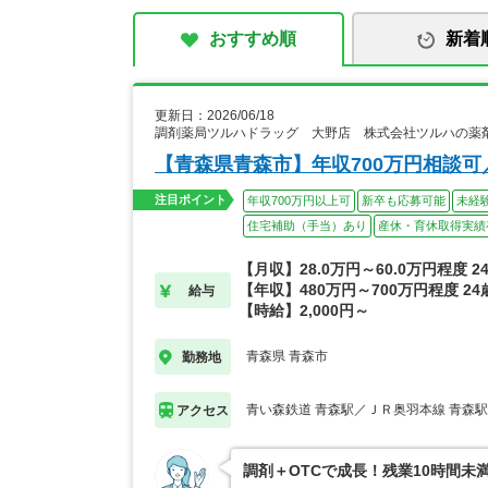
おすすめ順
新着
更新日：2026/06/18
調剤薬局ツルハドラッグ 大野店 株式会社ツルハの薬
【青森県青森市】年収700万円相談
注目ポイント
年収700万円以上可
新卒も応募可能
未経
住宅補助（手当）あり
産休・育休取得実績
【月収】28.0万円～60.0万円程度 
【年収】480万円～700万円程度 2
給与
【時給】2,000円～
青森県 青森市
勤務地
青い森鉄道 青森駅／ＪＲ奥羽本線 青森
アクセス
調剤＋OTCで成長！残業10時間未