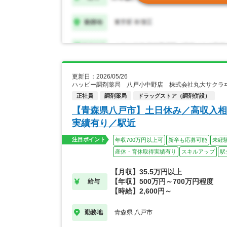
更新日：2026/05/26
ハッピー調剤薬局 八戸小中野店 株式会社丸大サクラ
正社員
調剤薬局
ドラッグストア（調剤併設）
【青森県八戸市】土日休み／高収入相
実績有り／駅近
注目ポイント
年収700万円以上可
新卒も応募可能
未経
産休・育休取得実績有り
スキルアップ
駅
【月収】35.5万円以上
【年収】500万円～700万円程度
給与
【時給】2,600円～
青森県 八戸市
勤務地