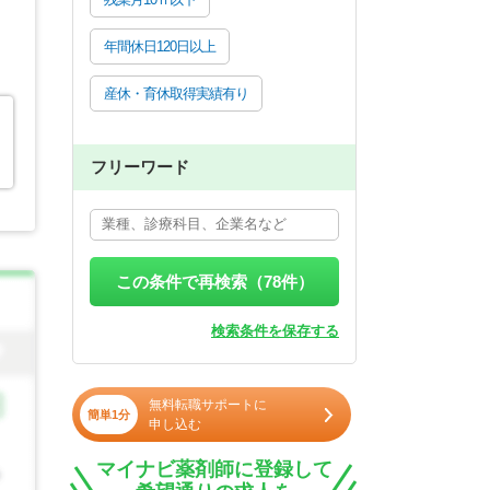
年間休日120日以上
産休・育休取得実績有り
、
フリーワード
この条件で再検索（
78
件）
検索条件を保存する
無料転職サポートに
簡単1分
申し込む
マイナビ薬剤師に登録して