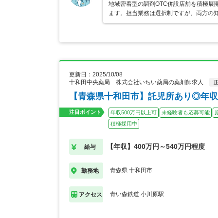
地域密着型の調剤OTC併設店舗を積極展
ます。担当業務は選択制ですが、両方の
更新日：2025/10/08
十和田中央薬局 株式会社いちい薬局の薬剤師求人
【青森県十和田市】託児所あり◎年収
注目ポイント
年収500万円以上可
未経験者も応募可能
積極採用中
【年収】400万円～540万円程度
給与
青森県 十和田市
勤務地
青い森鉄道 小川原駅
アクセス