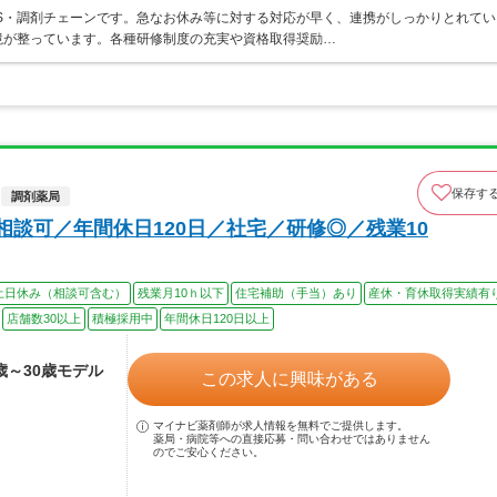
S・調剤チェーンです。急なお休み等に対する対応が早く、連携がしっかりとれてい
境が整っています。各種研修制度の充実や資格取得奨励…
保存す
調剤薬局
相談可／年間休日120日／社宅／研修◎／残業10
土日休み（相談可含む）
残業月10ｈ以下
住宅補助（手当）あり
産休・育休取得実績有
店舗数30以上
積極採用中
年間休日120日以上
5歳～30歳モデル
この求人に興味がある
マイナビ薬剤師が求人情報を無料でご提供します。
薬局・病院等への直接応募・問い合わせではありません
のでご安心ください。