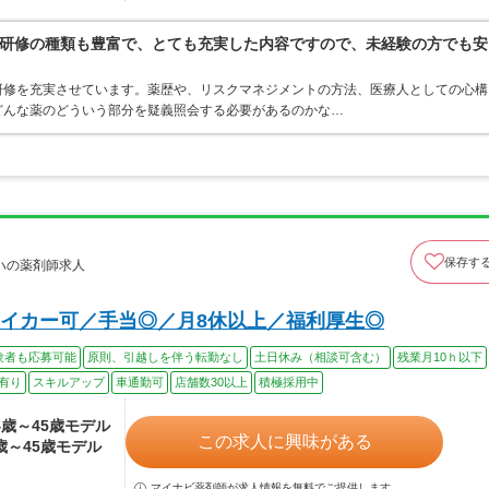
研修の種類も豊富で、とても充実した内容ですので、未経験の方でも安
研修を充実させています。薬歴や、リスクマネジメントの方法、医療人としての心構
どんな薬のどういう部分を疑義照会する必要があるのかな…
保存す
ハの薬剤師求人
イカー可／手当◎／月8休以上／福利厚生◎
験者も応募可能
原則、引越しを伴う転勤なし
土日休み（相談可含む）
残業月10ｈ以下
有り
スキルアップ
車通勤可
店舗数30以上
積極採用中
24歳～45歳モデル
この求人に興味がある
4歳～45歳モデル
マイナビ薬剤師が求人情報を無料でご提供します。