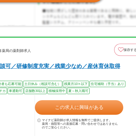
保存す
ヰ薬局の薬剤師求人
談可／研修制度充実／残業少なめ／産休育休取得
験者も応募可能
土日休み（相談可含む）
残業月10ｈ以下
住宅補助（手当）あり
チカ
車通勤可
店舗数30以上
積極採用中
夏～秋入職可
この求人に興味がある
マイナビ薬剤師が求人情報を無料でご提供します。
薬局・病院等への直接応募・問い合わせではありません
のでご安心ください。