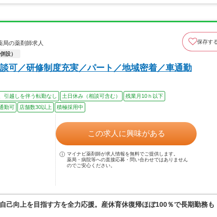
保存す
薬局の薬剤師求人
併設）
談可／研修制度充実／パート／地域密着／車通勤
、引越しを伴う転勤なし
土日休み（相談可含む）
残業月10ｈ以下
通勤可
店舗数30以上
積極採用中
この求人に興味がある
マイナビ薬剤師が求人情報を無料でご提供します。
薬局・病院等への直接応募・問い合わせではありません
のでご安心ください。
自己向上を目指す方を全力応援。産休育休復帰ほぼ100％で長期勤務も