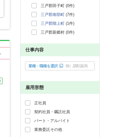
三戸郡田子町 (0件)
三戸郡南部町
(7件)
三戸郡階上町
(1件)
三戸郡新郷村 (0件)
仕事内容
る
業種・職種を選択
例）調剤薬局
り
雇用形態
正社員
契約社員・嘱託社員
パート・アルバイト
業務委託その他