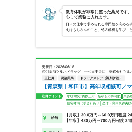
教育体制が非常に整った薬局です。
心して業務に入れます。
日々の仕事で求められる専門性を高める
えはもちろんのこと、処方解析を学び、
更新日：2026/06/18
調剤薬局ツルハドラッグ 十和田中央店 株式会社ツル
正社員
調剤薬局
ドラッグストア（調剤併設）
【青森県十和田市】高年収相談可／マ
注目ポイント
年収700万円以上可
新卒も応募可能
未経
住宅補助（手当）あり
産休・育休取得実績
【月収】30.0万円～60.0万円程度 
給与
【年収】480万円～700万円程度 2