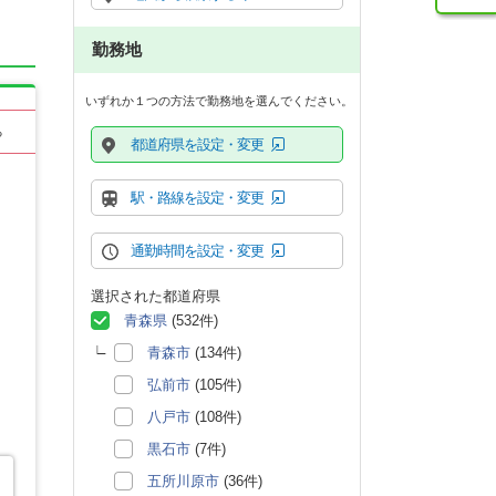
勤務地
いずれか１つの方法で勤務地を選んでください。
る
都道府県を設定・変更
駅・路線を設定・変更
通勤時間を設定・変更
選択された都道府県
青森県
(532件)
青森市
(134件)
弘前市
(105件)
八戸市
(108件)
黒石市
(7件)
五所川原市
(36件)