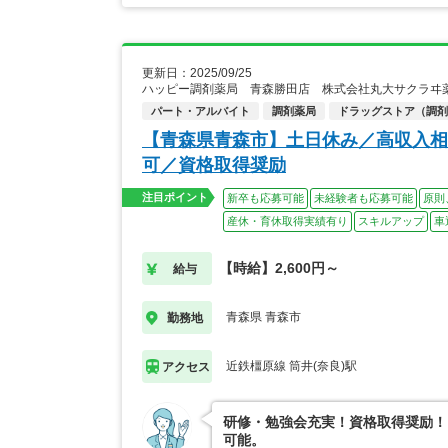
更新日：2025/09/25
ハッピー調剤薬局 青森勝田店 株式会社丸大サクラヰ
パート・アルバイト
調剤薬局
ドラッグストア（調剤
【青森県青森市】土日休み／高収入相
可／資格取得奨励
注目ポイント
新卒も応募可能
未経験者も応募可能
原則
産休・育休取得実績有り
スキルアップ
車
【時給】2,600円～
給与
青森県 青森市
勤務地
近鉄橿原線 筒井(奈良)駅
アクセス
研修・勉強会充実！資格取得奨励！
可能。