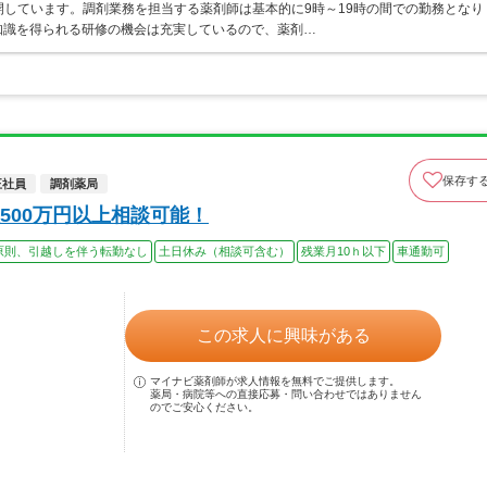
開しています。調剤業務を担当する薬剤師は基本的に9時～19時の間での勤務となり
知識を得られる研修の機会は充実しているので、薬剤…
保存す
正社員
調剤薬局
500万円以上相談可能！
原則、引越しを伴う転勤なし
土日休み（相談可含む）
残業月10ｈ以下
車通勤可
この求人に興味がある
マイナビ薬剤師が求人情報を無料でご提供します。
薬局・病院等への直接応募・問い合わせではありません
のでご安心ください。