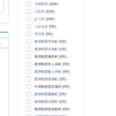
十和田市
(34件)
三沢市
(15件)
むつ市
(19件)
つがる市
(5件)
平川市
(3件)
東津軽郡平内町
(5件)
る
東津軽郡今別町
(1件)
東津軽郡蓬田村 (0件)
東津軽郡外ヶ浜町 (0件)
西津軽郡鰺ヶ沢町
(4件)
西津軽郡深浦町
(2件)
中津軽郡西目屋村 (0件)
南津軽郡藤崎町
(2件)
南津軽郡大鰐町
(2件)
南津軽郡田舎館村 (0件)