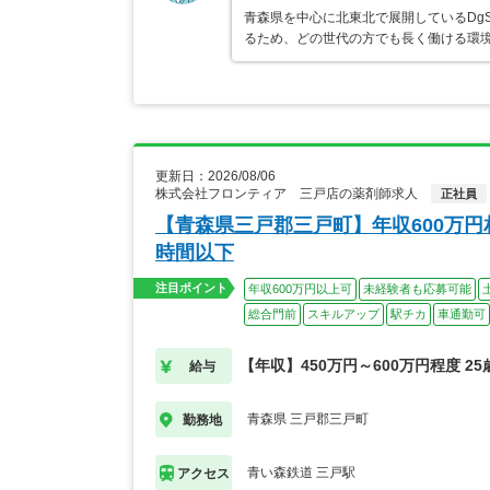
青森県を中心に北東北で展開しているDg
るため、どの世代の方でも長く働ける環
更新日：2026/08/06
株式会社フロンティア 三戸店の薬剤師求人
正社員
【青森県三戸郡三戸町】年収600万円
時間以下
注目ポイント
年収600万円以上可
未経験者も応募可能
総合門前
スキルアップ
駅チカ
車通勤可
【年収】450万円～600万円程度 2
給与
青森県 三戸郡三戸町
勤務地
青い森鉄道 三戸駅
アクセス