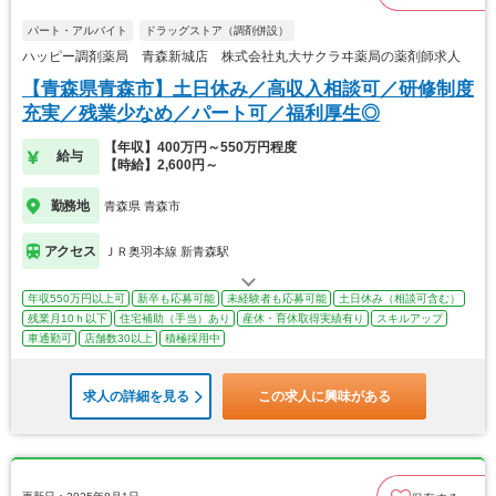
パート・アルバイト
ドラッグストア（調剤併設）
ハッピー調剤薬局 青森新城店 株式会社丸大サクラヰ薬局の薬剤師求人
【青森県青森市】土日休み／高収入相談可／研修制度
充実／残業少なめ／パート可／福利厚生◎
【年収】400万円～550万円程度
給与
【時給】2,600円～
勤務地
青森県 青森市
アクセス
ＪＲ奥羽本線 新青森駅
年収550万円以上可
新卒も応募可能
未経験者も応募可能
土日休み（相談可含む）
残業月10ｈ以下
住宅補助（手当）あり
産休・育休取得実績有り
スキルアップ
車通勤可
店舗数30以上
積極採用中
求人の詳細を見る
この求人に興味がある