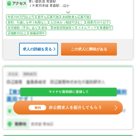
青い森鉄道 青森駅
アクセス
ＪＲ奥羽本線 青森駅…ほか
年収700万円以上可
新卒も応募可能
未経験者も応募可能
原則、引越しを伴う転勤なし
土日休み（相談可含む）
残業月10ｈ以下
住宅補助（手当）あり
産休・育休取得実績有り
スキルアップ
車通勤可
店舗数30以上
積極採用中
求人の詳細を見る
この求人に興味がある