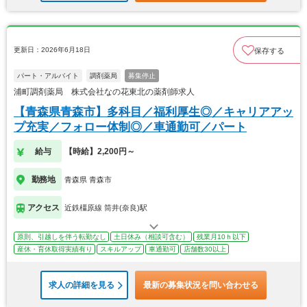
更新日：2026年6月18日
保存する
パート・アルバイト
調剤薬局
募集停止
浦町調剤薬局 株式会社なの花東北の薬剤師求人
【青森県青森市】多科目／福利厚生◎／キャリアアッ
プ充実／フォロー体制◎／車通勤可／パート
給与
【時給】2,200円～
勤務地
青森県 青森市
アクセス
近鉄橿原線 筒井(奈良)駅
原則、引越しを伴う転勤なし
土日休み（相談可含む）
残業月10ｈ以下
産休・育休取得実績有り
スキルアップ
車通勤可
店舗数30以上
求人の詳細を見る
最新の募集状況を問い合わせる