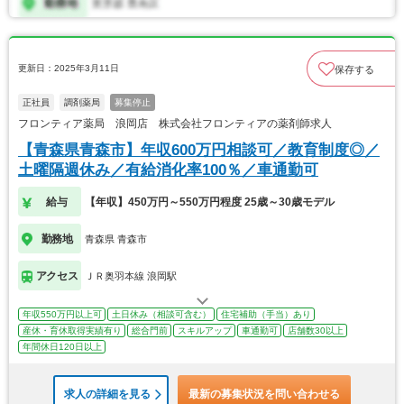
更新日：2025年3月11日
保存する
正社員
調剤薬局
募集停止
フロンティア薬局 浪岡店 株式会社フロンティアの薬剤師求人
【青森県青森市】年収600万円相談可／教育制度◎／
土曜隔週休み／有給消化率100％／車通勤可
給与
【年収】450万円～550万円程度 25歳～30歳モデル
勤務地
青森県 青森市
アクセス
ＪＲ奥羽本線 浪岡駅
年収550万円以上可
土日休み（相談可含む）
住宅補助（手当）あり
産休・育休取得実績有り
総合門前
スキルアップ
車通勤可
店舗数30以上
年間休日120日以上
求人の詳細を見る
最新の募集状況を問い合わせる