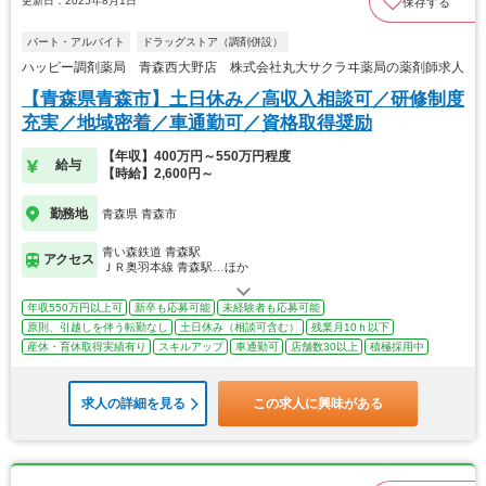
更新日：2025年8月1日
保存する
パート・アルバイト
ドラッグストア（調剤併設）
ハッピー調剤薬局 青森西大野店 株式会社丸大サクラヰ薬局の薬剤師求人
【青森県青森市】土日休み／高収入相談可／研修制度
充実／地域密着／車通勤可／資格取得奨励
【年収】400万円～550万円程度
給与
【時給】2,600円～
勤務地
青森県 青森市
青い森鉄道 青森駅
アクセス
ＪＲ奥羽本線 青森駅…ほか
年収550万円以上可
新卒も応募可能
未経験者も応募可能
原則、引越しを伴う転勤なし
土日休み（相談可含む）
残業月10ｈ以下
産休・育休取得実績有り
スキルアップ
車通勤可
店舗数30以上
積極採用中
求人の詳細を見る
この求人に興味がある