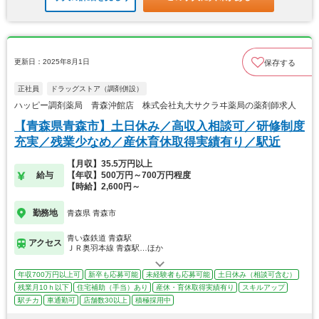
更新日：2025年8月1日
保存する
正社員
ドラッグストア（調剤併設）
ハッピー調剤薬局 青森沖館店 株式会社丸大サクラヰ薬局の薬剤師求人
【青森県青森市】土日休み／高収入相談可／研修制度
充実／残業少なめ／産休育休取得実績有り／駅近
【月収】35.5万円以上
給与
【年収】500万円～700万円程度
【時給】2,600円～
勤務地
青森県 青森市
青い森鉄道 青森駅
アクセス
ＪＲ奥羽本線 青森駅…ほか
年収700万円以上可
新卒も応募可能
未経験者も応募可能
土日休み（相談可含む）
残業月10ｈ以下
住宅補助（手当）あり
産休・育休取得実績有り
スキルアップ
駅チカ
車通勤可
店舗数30以上
積極採用中