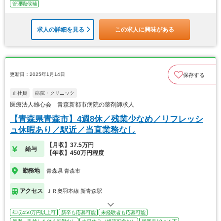
管理職候補
求人の詳細を見る
この求人に興味がある
更新日：2025年1月14日
保存する
正社員
病院・クリニック
医療法人雄心会 青森新都市病院の薬剤師求人
【青森県青森市】4週8休／残業少なめ／リフレッシ
ュ休暇あり／駅近／当直業務なし
【月収】37.5万円
給与
【年収】450万円程度
勤務地
青森県 青森市
アクセス
ＪＲ奥羽本線 新青森駅
年収450万円以上可
新卒も応募可能
未経験者も応募可能