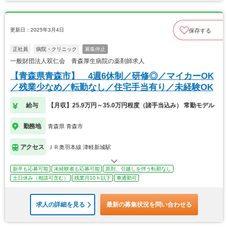
更新日：2025年3月4日
保存する
正社員
病院・クリニック
募集停止
一般財団法人双仁会 青森厚生病院の薬剤師求人
【青森県青森市】 4週6休制／研修◎／マイカーOK
／残業少なめ／転勤なし／住宅手当有り／未経験OK
給与
【月収】25.9万円～35.0万円程度（諸手当込み） 常勤モデル
勤務地
青森県 青森市
アクセス
ＪＲ奥羽本線 津軽新城駅
新卒も応募可能
未経験者も応募可能
原則、引越しを伴う転勤なし
土日休み（相談可含む）
残業月10ｈ以下
車通勤可
求人の詳細を見る
最新の募集状況を問い合わせる