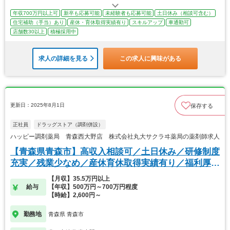
年収700万円以上可
新卒も応募可能
未経験者も応募可能
土日休み（相談可含む）
住宅補助（手当）あり
産休・育休取得実績有り
スキルアップ
車通勤可
店舗数30以上
積極採用中
求人の詳細を見る
この求人に興味がある
更新日：2025年8月1日
保存する
正社員
ドラッグストア（調剤併設）
ハッピー調剤薬局 青森西大野店 株式会社丸大サクラヰ薬局の薬剤師求人
【青森県青森市】高収入相談可／土日休み／研修制度
充実／残業少なめ／産休育休取得実績有り／福利厚生
◎
【月収】35.5万円以上
給与
【年収】500万円～700万円程度
【時給】2,600円～
勤務地
青森県 青森市