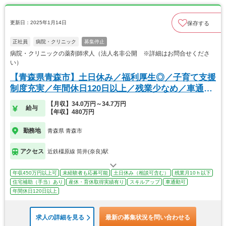
更新日：2025年1月14日
保存する
正社員
病院・クリニック
募集停止
病院・クリニックの薬剤師求人（法人名非公開 ※詳細はお問合せくださ
い）
【青森県青森市】土日休み／福利厚生◎／子育て支援
制度充実／年間休日120日以上／残業少なめ／車通勤
可
【月収】34.0万円～34.7万円
給与
【年収】480万円
勤務地
青森県 青森市
アクセス
近鉄橿原線 筒井(奈良)駅
年収450万円以上可
未経験者も応募可能
土日休み（相談可含む）
残業月10ｈ以下
住宅補助（手当）あり
産休・育休取得実績有り
スキルアップ
車通勤可
年間休日120日以上
求人の詳細を見る
最新の募集状況を問い合わせる