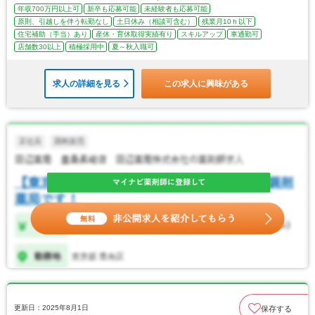
年収700万円以上可
新卒も応募可能
未経験者も応募可能
原則、引越しを伴う転勤なし
土日休み（相談可含む）
残業月10ｈ以下
住宅補助（手当）あり
産休・育休取得実績有り
スキルアップ
車通勤可
店舗数30以上
積極採用中
夏～秋入職可
求人の詳細を見る
この求人に興味がある
更新日：2025年8月1日
保存する