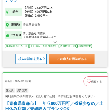
アップ
【月収】27.0万円以上
給与
【年収】400万円以上
【時給】2,000円～
勤務地
青森県 青森市
青い森鉄道 青森駅
アクセス
ＪＲ奥羽本線 青森駅…ほか
年収400万円以上可
土日休み（相談可含む）
店舗数10～29
積極採用中
求人の詳細を見る
この求人に興味がある
更新日：2024年11月9日
保存する
正社員
調剤薬局
調剤薬局の薬剤師求人（法人名非公開 ※詳細はお問合せください）
【青森県青森市】 年収600万円可／残業少なめ／土
日休み店舗／未経験＆ブランクOK