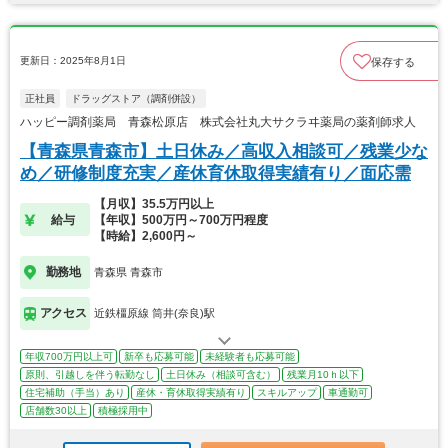
更新日：2025年8月1日
保存する
正社員
ドラッグストア（調剤併設）
ハッピー調剤薬局 青森松原店 株式会社丸大サクラヰ薬局の薬剤師求人
【青森県青森市】土日休み／高収入相談可／残業少な
め／研修制度充実／産休育休取得実績有り／面応需
【月収】35.5万円以上
給与
【年収】500万円～700万円程度
【時給】2,600円～
勤務地
青森県 青森市
アクセス
近鉄橿原線 筒井(奈良)駅
年収700万円以上可
新卒も応募可能
未経験者も応募可能
原則、引越しを伴う転勤なし
土日休み（相談可含む）
残業月10ｈ以下
住宅補助（手当）あり
産休・育休取得実績有り
スキルアップ
車通勤可
店舗数30以上
積極採用中