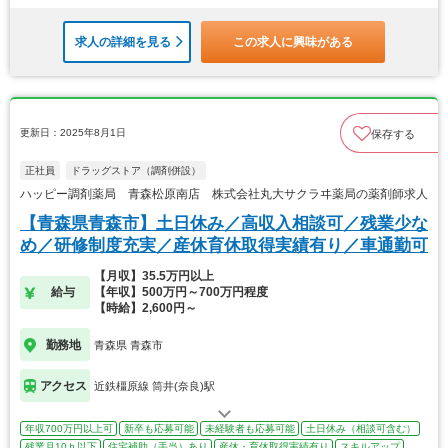
求人の詳細を見る
この求人に興味がある
更新日：2025年8月1日
保存する
正社員
ドラッグストア（調剤併設）
ハッピー調剤薬局 青森松原南店 株式会社丸大サクラヰ薬局の薬剤師求人
【青森県青森市】土日休み／高収入相談可／残業少な
め／研修制度充実／産休育休取得実績有り／車通勤可
【月収】35.5万円以上
給与
【年収】500万円～700万円程度
【時給】2,600円～
勤務地
青森県 青森市
アクセス
近鉄橿原線 筒井(奈良)駅
年収700万円以上可
新卒も応募可能
未経験者も応募可能
土日休み（相談可含む）
残業月10ｈ以下
住宅補助（手当）あり
産休・育休取得実績有り
スキルアップ