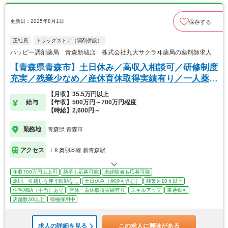
更新日：2025年8月1日
保存する
正社員
ドラッグストア（調剤併設）
ハッピー調剤薬局 青森新城店 株式会社丸大サクラヰ薬局の薬剤師求人
【青森県青森市】土日休み／高収入相談可／研修制度
充実／残業少なめ／産休育休取得実績有り／一人薬剤
師
【月収】35.5万円以上
給与
【年収】500万円～700万円程度
【時給】2,600円～
勤務地
青森県 青森市
アクセス
ＪＲ奥羽本線 新青森駅
年収700万円以上可
新卒も応募可能
未経験者も応募可能
原則、引越しを伴う転勤なし
土日休み（相談可含む）
残業月10ｈ以下
住宅補助（手当）あり
産休・育休取得実績有り
スキルアップ
車通勤可
店舗数30以上
積極採用中
求人の詳細を見る
この求人に興味がある