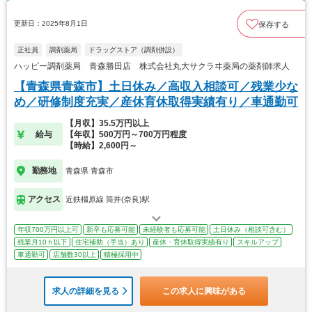
更新日：2025年8月1日
保存する
正社員
調剤薬局
ドラッグストア（調剤併設）
ハッピー調剤薬局 青森勝田店 株式会社丸大サクラヰ薬局の薬剤師求人
【青森県青森市】土日休み／高収入相談可／残業少な
め／研修制度充実／産休育休取得実績有り／車通勤可
【月収】35.5万円以上
給与
【年収】500万円～700万円程度
【時給】2,600円～
勤務地
青森県 青森市
アクセス
近鉄橿原線 筒井(奈良)駅
年収700万円以上可
新卒も応募可能
未経験者も応募可能
土日休み（相談可含む）
残業月10ｈ以下
住宅補助（手当）あり
産休・育休取得実績有り
スキルアップ
車通勤可
店舗数30以上
積極採用中
求人の詳細を見る
この求人に興味がある