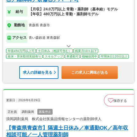
【月収】24.0万円以上 常勤・薬剤師（基本給）モデル
給与
【年収】480万円以上 常勤・薬剤師モデル
勤務地
青森県 青森市
アクセス
青い森鉄道 東青森駅
年収450万円以上可
土日休み（相談可含む）
残業月10ｈ以下
産休・育休取得実績有り
スキルアップ
車通勤可
積極採用中
年間休日120日以上
求人の詳細を見る
この求人に興味がある
更新日：2026年6月29日
保存する
正社員
調剤薬局
募集停止
浪岡調剤薬局 株式会社医薬品情報センターの薬剤師求人
【青森県青森市】隔週土日休み／車通勤OK／高年収
相談可能／一人管理薬剤師