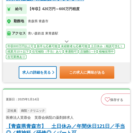
給与
【年収】420万円～600万円程度
勤務地
青森県 青森市
アクセス
青い森鉄道 東青森駅
年収600万円以上可
新卒も応募可能
未経験者も応募可能
土日休み（相談可含む）
残業月10ｈ以下
住宅補助（手当）あり
車通勤可
店舗数1～9
積極採用中
在宅業務あり
求人の詳細を見る
この求人に興味がある
更新日：2025年1月14日
保存する
正社員
病院・クリニック
医療法人芙蓉会 芙蓉会病院の薬剤師求人
【青森県青森市】 土日休み／年間休日121日／手当
◎／精神科／研修◎／パート可