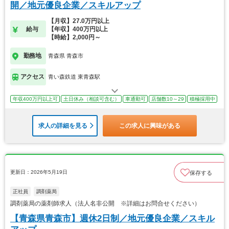
開／地元優良企業／スキルアップ
【月収】27.0万円以上
給与
【年収】400万円以上
【時給】2,000円～
勤務地
青森県 青森市
アクセス
青い森鉄道 東青森駅
年収400万円以上可
土日休み（相談可含む）
車通勤可
店舗数10～29
積極採用中
求人の詳細を見る
この求人に興味がある
更新日：2026年5月19日
保存する
正社員
調剤薬局
調剤薬局の薬剤師求人（法人名非公開 ※詳細はお問合せください）
【青森県青森市】週休2日制／地元優良企業／スキル