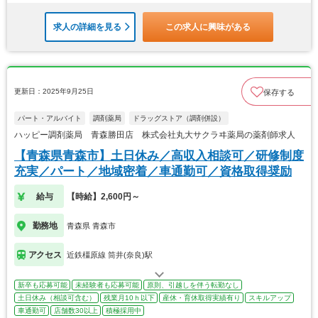
求人の詳細を見る
この求人に興味がある
更新日：2025年9月25日
保存する
パート・アルバイト
調剤薬局
ドラッグストア（調剤併設）
ハッピー調剤薬局 青森勝田店 株式会社丸大サクラヰ薬局の薬剤師求人
【青森県青森市】土日休み／高収入相談可／研修制度
充実／パート／地域密着／車通勤可／資格取得奨励
給与
【時給】2,600円～
勤務地
青森県 青森市
アクセス
近鉄橿原線 筒井(奈良)駅
新卒も応募可能
未経験者も応募可能
原則、引越しを伴う転勤なし
土日休み（相談可含む）
残業月10ｈ以下
産休・育休取得実績有り
スキルアップ
車通勤可
店舗数30以上
積極採用中