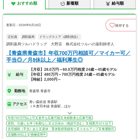
おすすめ順
新着順
給与順
更新日：2026年6月18日
保存する
正社員
調剤薬局
ドラッグストア（調剤併設）
調剤薬局ツルハドラッグ 大野店 株式会社ツルハの薬剤師求人
【青森県青森市】年収700万円相談可／マイカー可／
手当◎／月8休以上／福利厚生◎
【月収】28.0万円～60.0万円程度 24歳～45歳モデル
給与
【年収】480万円～700万円程度 24歳～45歳モデル
【時給】2,000円～
勤務地
青森県 青森市
青い森鉄道 青森駅
アクセス
ＪＲ奥羽本線 青森駅…ほか
年収700万円以上可
新卒も応募可能
未経験者も応募可能
原則、引越しを伴う転勤なし
土日休み（相談可含む）
残業月10ｈ以下
住宅補助（手当）あり
産休・育休取得実績有り
スキルアップ
車通勤可
店舗数30以上
積極採用中