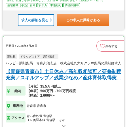
原則、引越しを伴う転勤なし
土日休み（相談可含む）
残業月10ｈ以下
住宅補助（手当）あり
駅チカ
車通勤可
積極採用中
求人の詳細を見る
この求人に興味がある
更新日：2026年5月26日
保存する
正社員
ドラッグストア（調剤併設）
ハッピー調剤薬局 青森久須志店 株式会社丸大サクラヰ薬局の薬剤師求人
【青森県青森市】土日休み／高年収相談可／研修制度
充実／スキルアップ／残業少なめ／産休育休取得実績
有り
【月収】35.5万円以上
給与
【年収】500万円～700万円程度
【時給】2,600円～
勤務地
青森県 青森市
青い森鉄道 青森駅
アクセス
ＪＲ奥羽本線 青森駅…ほか