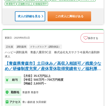
車通勤可
店舗数30以上
積極採用中
求人の詳細を見る
この求人に興味がある
更新日：2025年8月1日
保存する
正社員
調剤薬局
ドラッグストア（調剤併設）
ハッピー調剤薬局 青森八重田SC店 株式会社丸大サクラヰ薬局の薬剤師
求人
【青森県青森市】土日休み／高収入相談可／残業少な
め／研修制度充実／産休育休取得実績有り／福利厚生
◎
【月収】35.5万円以上
給与
【年収】500万円～700万円程度
【時給】2,600円～
勤務地
青森県 青森市
アクセス
青い森鉄道 矢田前駅