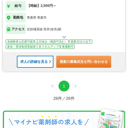
給与
【時給】2,500円～
勤務地
青森県 青森市
アクセス
近鉄橿原線 筒井(奈良)駅
未経験者も応募可能
土日休み（相談可含む）
残業月10ｈ以下
産休・育休取得実績有り
スキルアップ
車通勤可
求人の詳細を見る
最新の募集状況を問い合わせる
1
26件／26件