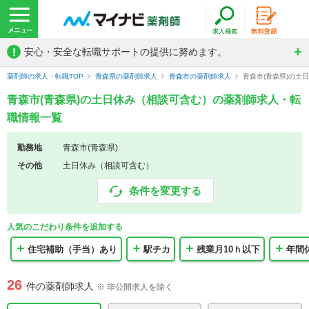
!
安心・安全な転職サポートの提供に努めます。
薬剤師の求人・転職TOP
青森県の薬剤師求人
青森市の薬剤師求人
青森市(青森県)の土
青森市(青森県)の土日休み（相談可含む）の薬剤師求人・転
職情報一覧
勤務地
青森市(青森県)
その他
土日休み（相談可含む）
条件を変更する
人気のこだわり条件を追加する
住宅補助（手当）あり
駅チカ
残業月10ｈ以下
年間
26
件の薬剤師求人
※ 非公開求人を除く