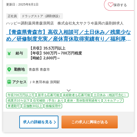
更新日：2025年8月1日
保存する
正社員
ドラッグストア（調剤併設）
ハッピー調剤薬局青森浪岡店 株式会社丸大サクラヰ薬局の薬剤師求人
【青森県青森市】高収入相談可／土日休み／残業少な
め／研修制度充実／産休育休取得実績有り／福利厚生
◎
【月収】35.5万円以上
給与
【年収】500万円～700万円程度
【時給】2,600円～
勤務地
青森県 青森市
アクセス
ＪＲ奥羽本線 浪岡駅
年収700万円以上可
新卒も応募可能
未経験者も応募可能
土日休み（相談可含む）
残業月10ｈ以下
住宅補助（手当）あり
産休・育休取得実績有り
スキルアップ
車通勤可
店舗数30以上
積極採用中
求人の詳細を見る
この求人に興味がある