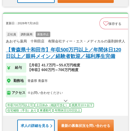
更新日：2026年7月16日
保存する
正社員
調剤薬局
募集停止
あおぞら薬局 十和田店 有限会社ティー・エス・メディカルの薬剤師求人
【青森県十和田市】年収500万円以上／年間休日120
日以上／眼科メイン／経験者歓迎／福利厚生完備
【月収】41.7万円～55.0万円程度
給与
【年収】600万円～700万円程度
勤務地
青森県 青森市
アクセス
※お問い合わせください
年収700万円以上可
土日休み（相談可含む）
残業月10ｈ以下
住宅補助（手当）あり
車通勤可
年間休日120日以上
求人の詳細を見る
最新の募集状況を問い合わせる