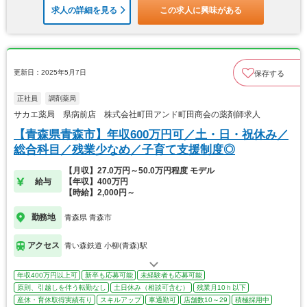
求人の詳細を見る
この求人に興味がある
更新日：2025年5月7日
保存する
正社員
調剤薬局
サカエ薬局 県病前店 株式会社町田アンド町田商会の薬剤師求人
【青森県青森市】年収600万円可／土・日・祝休み／
総合科目／残業少なめ／子育て支援制度◎
【月収】27.0万円～50.0万円程度 モデル
給与
【年収】400万円
【時給】2,000円～
勤務地
青森県 青森市
アクセス
青い森鉄道 小柳(青森)駅
年収400万円以上可
新卒も応募可能
未経験者も応募可能
原則、引越しを伴う転勤なし
土日休み（相談可含む）
残業月10ｈ以下
産休・育休取得実績有り
スキルアップ
車通勤可
店舗数10～29
積極採用中