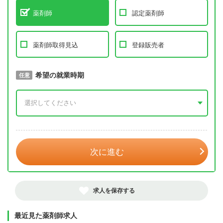
薬剤師
認定薬剤師
薬剤師取得見込
登録販売者
取得予定年
希望の就業時期
必須
任意
年 3月
次に進む
求人を保存する
最近見た薬剤師求人