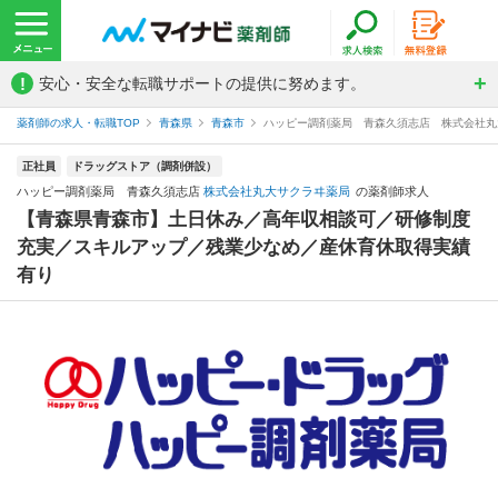
!
安心・安全な転職サポートの提供に努めます。
薬剤師の求人・転職TOP
青森県
青森市
ハッピー調剤薬局 青森久須志店 株式会社丸
正社員
ドラッグストア（調剤併設）
ハッピー調剤薬局 青森久須志店
株式会社丸大サクラヰ薬局
の薬剤師求人
【青森県青森市】土日休み／高年収相談可／研修制度
充実／スキルアップ／残業少なめ／産休育休取得実績
有り