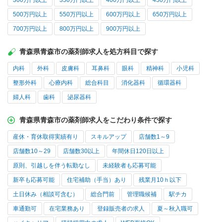
300万円以上
350万円以上
400万円以上
450万円以上
500万円以上
550万円以上
600万円以上
650万円以上
700万円以上
800万円以上
900万円以上
青森県青森市の薬剤師求人を処方科目で探す
内科
外科
皮膚科
耳鼻科
眼科
精神科
小児科
整形外科
心療内科
総合科目
消化器科
循環器科
婦人科
歯科
泌尿器科
青森県青森市の薬剤師求人をこだわり条件で探す
産休・育休取得実績有り
スキルアップ
店舗数1～9
店舗数10～29
店舗数30以上
年間休日120日以上
原則、引越しを伴う転勤なし
未経験者も応募可能
新卒も応募可能
住宅補助（手当）あり
残業月10ｈ以下
土日休み（相談可含む）
総合門前
管理職候補
駅チカ
車通勤可
在宅業務あり
登録販売者の求人
夏～秋入職可