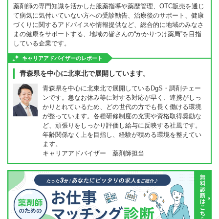
薬剤師の専門知識を活かした服薬指導や薬歴管理、OTC販売を通じ
て病気に気付いていない方への受診勧告、治療後のサポート、健康
づくりに関するアドバイスや情報提供など、総合的に地域のみなさ
まの健康をサポートする、地域の皆さんの“かかりつけ薬局”を目指
している企業です。
キャリアアドバイザーのレポート
青森県を中心に北東北で展開しています。
青森県を中心に北東北で展開しているDgS・調剤チェー
ンです。急なお休み等に対する対応が早く、連携がしっ
かりとれているため、どの世代の方でも長く働ける環境
が整っています。各種研修制度の充実や資格取得奨励な
ど、頑張りをしっかり評価し給与に反映する社風です。
年齢関係なく上を目指し、経験が積める環境を整えてい
ます。
キャリアアドバイザー 薬剤師担当