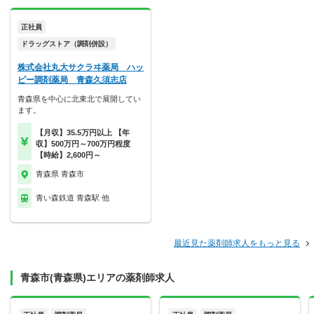
正社員
ドラッグストア（調剤併設）
株式会社丸大サクラヰ薬局 ハッ
ピー調剤薬局 青森久須志店
青森県を中心に北東北で展開してい
ます。
【月収】35.5万円以上 【年
収】500万円～700万円程度
【時給】2,600円～
青森県 青森市
青い森鉄道 青森駅 他
最近見た薬剤師求人をもっと見る
青森市(青森県)エリアの薬剤師求人