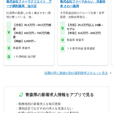
株式会社ファーマクリエイト ア
株式会社ファーマみらい 共創未
ーチ調剤薬局 油川店
来 さわべ薬局
社員間の風通しが良く働きやすい環
大手医薬品卸のグループ企業！音声
境が整っている、地…
薬歴、自動在庫発注…
【月収】35.0万円～50.0万円程
【月収】25.0万円以上 24歳～
度
モデル
【年収】420万円～700万円程
【年収】414万円～600万円
度
青森県 青森市
【時給】2,000円～
青森県 青森市
ＪＲ奥羽本線 新青森駅
ＪＲ津軽線 油川駅
近隣の同じ路線の別の薬剤師求人をもっと見る
青森県の新着求人情報をアプリで見る
勤務地別の新着求人を毎日更新
通知設定でおすすめの求人を見逃さない