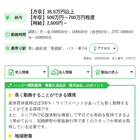
【月収】35.5万円以上
【年収】500万円～700万円程度
給与
【時給】2,600円～
調剤／月～金:09時00分～18時00分（休憩60分）,OTC:08時00
勤務時間
分～00時00分
最寄り駅
青い森鉄道「青森駅」 バス・車7分
アクセス
更新日：2026/05/26 求人番号：272772
求人情報
法人情報
類似の求人
ハッピー調剤薬局 青森久須志店 株式会社…のポイント
長く勤務することができる環境
産休育休復帰ほぼ100％！ライフイベントがあっても長く勤務する
ことができる環境です。
また、エリア内で応援体制を構築して平日でも有給を取得できるよ
う努めており、冠婚葬祭や家族旅行等で多くのスタッフが有給を取
得している企業です。
地域密着