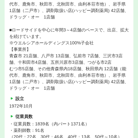
代市、鹿角市、秋田市、北秋田市、由利本荘市他）、岩手県
1店舗（二戸市）、調剤取扱い店(ハッピー調剤薬局) 42店舗、
ドラッグ・オー 1店舗
■ロードサイドを中心に年間3～4店舗のペースで、出店、拡大
を続けています。
※ウエルシアホールディングス100%子会社
【事業所】
青森市 21店舗、八戸市 13店舗、弘前市 7店舗、三沢市3店
舗、十和田市4店舗、五所川原市3店舗、つがる市2店
むつ市5店舗、その他青森県内18店舗、秋田県内 12店舗（能
代市、鹿角市、秋田市、北秋田市、由利本荘市他）、岩手県
1店舗（二戸市）、調剤取扱い店(ハッピー調剤薬局) 42店舗、
ドラッグ・オー 1店舗
設立
1972年10月
従業員数
・従業員数：1839名（内パート1371名）
・薬剤師数：91名
（20代：22名、30代：46名、40代：13名、50代～10名）