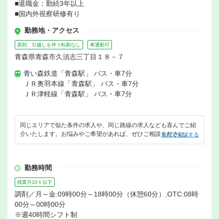
■退職金：勤続3年以上
■国内外視察研修有り
勤務地・アクセス
原則、引越しを伴う転勤なし
車通勤可
青森県青森市久須志三丁目１８－７
青い森鉄道「青森駅」 バス・車7分
ＪＲ奥羽本線「青森駅」 バス・車7分
ＪＲ津軽線「青森駅」 バス・車7分
同じエリアで似た条件の求人や、同じ路線の求人なども喜んでご紹
介いたします。お悩みやご希望があれば、ぜひご相談ください。
無料で相談する
勤務時間
残業月10ｈ以下
調剤／月～金:09時00分～18時00分（休憩60分）,OTC:08時
00分～00時00分
※週40時間シフト制