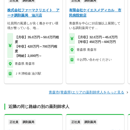
正社員
調剤薬局
正社員
調剤薬局
株式会社ファーマクリエイト ア
有限会社ケイエスメディカル 市
ーチ調剤薬局 油川店
民病院前店
社員間の風通しが良く働きやすい環
青森県を中心に10店舗以上展開して
境が整っている、地…
いる調剤薬局です…
【月収】35.0万円～50.0万円程
【月収】32.0万円～45.0万円
度
【年収】450万円～600万円
【年収】420万円～700万円程
青森県 青森市
度
【時給】2,000円～
※お問い合わせください
青森県 青森市
ＪＲ津軽線 油川駅
青森市(青森県)エリアの薬剤師求人をもっと見る
近隣の同じ路線の別の薬剤師求人
正社員
調剤薬局
正社員
調剤薬局