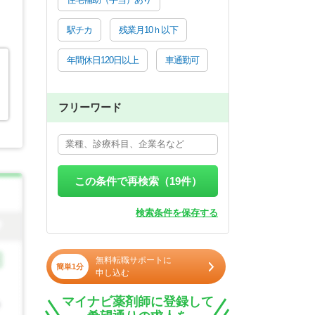
駅チカ
残業月10ｈ以下
年間休日120日以上
車通勤可
る
フリーワード
この条件で再検索（
19
件）
検索条件を保存する
無料転職サポートに
簡単1分
申し込む
マイナビ薬剤師に登録して