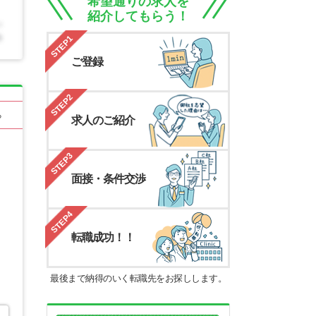
希望通りの求人を
紹介してもらう！
STEP1
ご登録
STEP2
る
求人のご紹介
STEP3
面接・条件交渉
STEP4
転職成功！！
最後まで納得のいく転職先をお探しします。