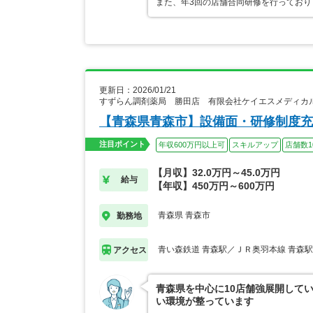
また、年3回の店舗合同研修を行ってお
更新日：2026/01/21
すずらん調剤薬局 勝田店 有限会社ケイエスメディカ
【青森県青森市】設備面・研修制度充
注目ポイント
年収600万円以上可
スキルアップ
店舗数1
【月収】32.0万円～45.0万円
給与
【年収】450万円～600万円
青森県 青森市
勤務地
青い森鉄道 青森駅／ＪＲ奥羽本線 青森
アクセス
青森県を中心に10店舗強展開して
い環境が整っています