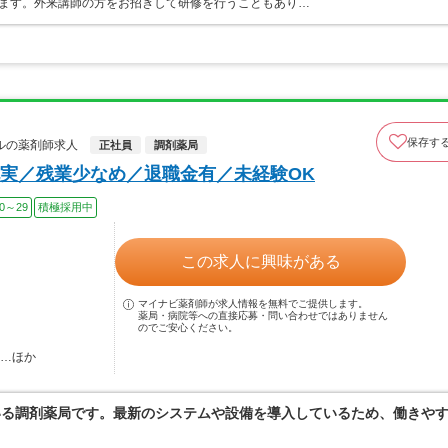
ります。外来講師の方をお招きして研修を行うこともあり…
保存す
ルの薬剤師求人
正社員
調剤薬局
実／残業少なめ／退職金有／未経験OK
0～29
積極採用中
この求人に興味がある
マイナビ薬剤師が求人情報を無料でご提供します。
薬局・病院等への直接応募・問い合わせではありません
のでご安心ください。
駅…ほか
いる調剤薬局です。最新のシステムや設備を導入しているため、働きや