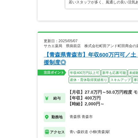
若いスタッフが多く、風通しの良い活気
更新日：2025/05/07
サカエ薬局 県病前店 株式会社町田アンド町田商会の
【青森県青森市】年収600万円可／
援制度◎
注目ポイント
年収400万円以上可
新卒も応募可能
未経
産休・育休取得実績有り
スキルアップ
車
【月収】27.0万円～50.0万円程度 
【年収】400万円
給与
【時給】2,000円～
青森県 青森市
勤務地
青い森鉄道 小柳(青森)駅
アクセス