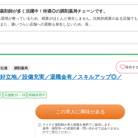
薬剤師が多く活躍中！待遇◎の調剤薬局チェーンです。
る環境が整っているため、残業がほとんど発生しません。比較的残業のある店舗でも
。また、通いづらい店舗への異動も発生しないため、長…
保存す
正社員
調剤薬局
好立地／設備充実／退職金有／スキルアップ◎／
可
店舗数10～29
積極採用中
この求人に興味がある
マイナビ薬剤師が求人情報を無料でご提供します。
薬局・病院等への直接応募・問い合わせではありません
のでご安心ください。