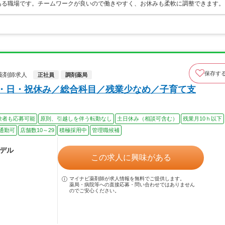
ある職場です。チームワークが良いので働きやすく、お休みも柔軟に調整できます。
保存す
薬剤師求人
正社員
調剤薬局
土・日・祝休み／総合科目／残業少なめ／子育て支
験者も応募可能
原則、引越しを伴う転勤なし
土日休み（相談可含む）
残業月10ｈ以下
通勤可
店舗数10～29
積極採用中
管理職候補
モデル
この求人に興味がある
マイナビ薬剤師が求人情報を無料でご提供します。
薬局・病院等への直接応募・問い合わせではありません
のでご安心ください。