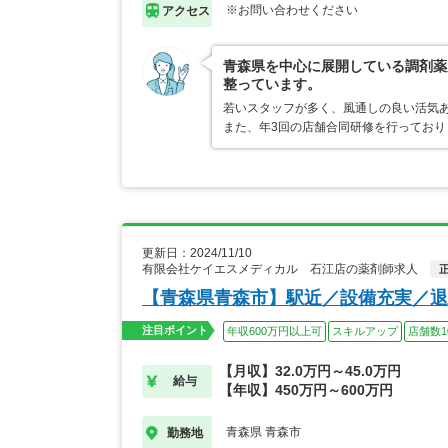
※お問い合わせください
アクセス
青森県を中心に展開している調剤薬
整っています。
若いスタッフが多く、風通しの良い活気
また、年3回の店舗合同研修を行ってお
更新日：2024/11/10
有限会社ケイエスメディカル 石江店の薬剤師求人
【青森県青森市】駅近／設備充実／退
注目ポイント
年収600万円以上可
スキルアップ
店舗数1
【月収】32.0万円～45.0万円
給与
【年収】450万円～600万円
青森県 青森市
勤務地