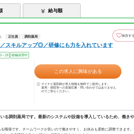
順
給与順
保存す
人
正社員
調剤薬局
／スキルアップ◎／研修にも力を入れています
0～29
積極採用中
この求人に興味がある
マイナビ薬剤師が求人情報を無料でご提供します。
薬局・病院等への直接応募・問い合わせではありません
のでご安心ください。
ている調剤薬局です。最新のシステムや設備を導入しているため、働き
ある職場です。チームワークが良いので働きやすく、お休みも柔軟に調整できます。