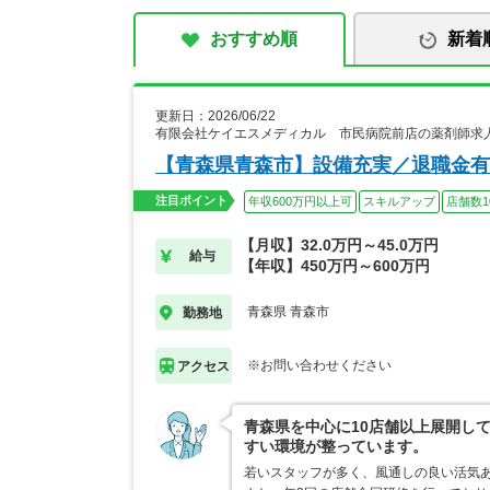
おすすめ順
新着
更新日：2026/06/22
有限会社ケイエスメディカル 市民病院前店の薬剤師求
【青森県青森市】設備充実／退職金有
注目ポイント
年収600万円以上可
スキルアップ
店舗数1
【月収】32.0万円～45.0万円
給与
【年収】450万円～600万円
青森県 青森市
勤務地
※お問い合わせください
アクセス
青森県を中心に10店舗以上展開し
すい環境が整っています。
若いスタッフが多く、風通しの良い活気