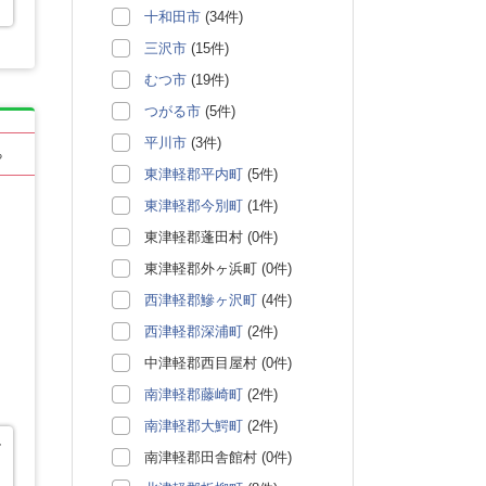
十和田市
(34件)
三沢市
(15件)
むつ市
(19件)
つがる市
(5件)
平川市
(3件)
る
東津軽郡平内町
(5件)
東津軽郡今別町
(1件)
東津軽郡蓬田村 (0件)
東津軽郡外ヶ浜町 (0件)
西津軽郡鰺ヶ沢町
(4件)
西津軽郡深浦町
(2件)
中津軽郡西目屋村 (0件)
南津軽郡藤崎町
(2件)
南津軽郡大鰐町
(2件)
す
南津軽郡田舎館村 (0件)