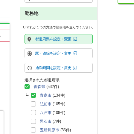
勤務地
いずれか１つの方法で勤務地を選んでください。
る
都道府県を設定・変更
駅・路線を設定・変更
通勤時間を設定・変更
選択された都道府県
青森県
(532件)
青森市
(134件)
弘前市
(105件)
八戸市
(108件)
や
黒石市
(7件)
五所川原市
(36件)