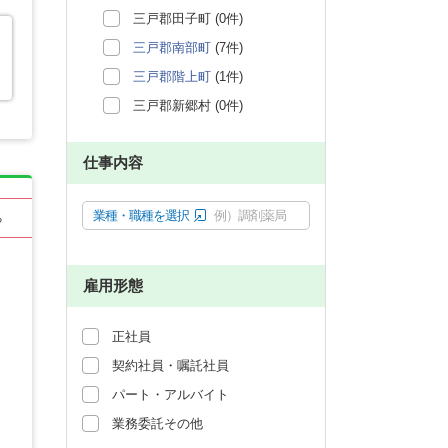
三戸郡田子町 (0件)
三戸郡南部町
(7件)
三戸郡階上町
(1件)
三戸郡新郷村 (0件)
仕事内容
業種・職種を選択
例）調剤薬局
る
雇用形態
正社員
契約社員・嘱託社員
パート・アルバイト
業務委託その他