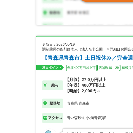
更新日：2026/05/19
調剤薬局の薬剤師求人（法人名非公開 ※詳細はお問合
【青森県青森市】土日祝休み／完全週
注目ポイント
年収400万円以上可
店舗数10～29
積極採
【月収】27.0万円以上
【年収】400万円以上
給与
【時給】2,000円～
青森県 青森市
勤務地
青い森鉄道 小柳(青森)駅
アクセス