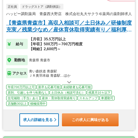
正社員
ドラッグストア（調剤併設）
ハッピー調剤薬局 青森西大野店 株式会社丸大サクラヰ薬局の薬剤師求人
【青森県青森市】高収入相談可／土日休み／研修制度
充実／残業少なめ／産休育休取得実績有り／福利厚生
◎
【月収】35.5万円以上
給与
【年収】500万円～700万円程度
【時給】2,600円～
勤務地
青森県 青森市
青い森鉄道 青森駅
アクセス
ＪＲ奥羽本線 青森駅…ほか
年収700万円以上可
新卒も応募可能
未経験者も応募可能
原則、引越しを伴う転勤なし
土日休み（相談可含む）
残業月10ｈ以下
住宅補助（手当）あり
産休・育休取得実績有り
スキルアップ
車通勤可
店舗数30以上
積極採用中
求人の詳細を見る
この求人に興味がある