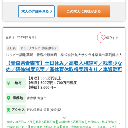
求人の詳細を見る
この求人に興味がある
更新日：2025年8月1日
保存する
正社員
ドラッグストア（調剤併設）
ハッピー調剤薬局 青森松原南店 株式会社丸大サクラヰ薬局の薬剤師求人
【青森県青森市】土日休み／高収入相談可／残業少な
め／研修制度充実／産休育休取得実績有り／車通勤可
【月収】35.5万円以上
給与
【年収】500万円～700万円程度
【時給】2,600円～
勤務地
青森県 青森市
アクセス
近鉄橿原線 筒井(奈良)駅
年収700万円以上可
新卒も応募可能
未経験者も応募可能
土日休み（相談可含む）
残業月10ｈ以下
住宅補助（手当）あり
産休・育休取得実績有り
スキルアップ