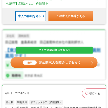
車通勤可
店舗数30以上
積極採用中
求人の詳細を見る
この求人に興味がある
更新日：2025年8月1日
保存する
正社員
調剤薬局
ドラッグストア（調剤併設）
ハッピー調剤薬局 青森八重田SC店 株式会社丸大サクラヰ薬局の薬剤師