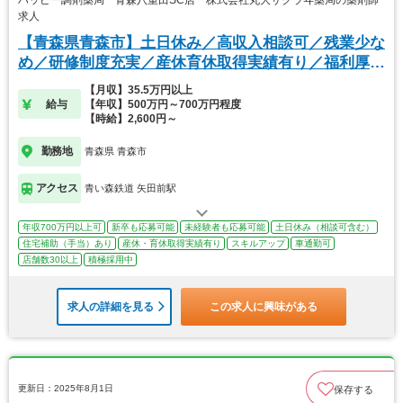
求人
【青森県青森市】土日休み／高収入相談可／残業少な
め／研修制度充実／産休育休取得実績有り／福利厚生
◎
【月収】35.5万円以上
給与
【年収】500万円～700万円程度
【時給】2,600円～
勤務地
青森県 青森市
アクセス
青い森鉄道 矢田前駅
年収700万円以上可
新卒も応募可能
未経験者も応募可能
土日休み（相談可含む）
住宅補助（手当）あり
産休・育休取得実績有り
スキルアップ
車通勤可
店舗数30以上
積極採用中
求人の詳細を見る
この求人に興味がある
更新日：2025年8月1日
保存する