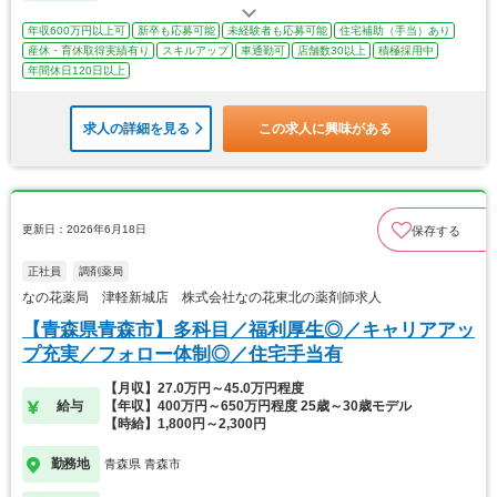
年収600万円以上可
新卒も応募可能
未経験者も応募可能
住宅補助（手当）あり
産休・育休取得実績有り
スキルアップ
車通勤可
店舗数30以上
積極採用中
年間休日120日以上
求人の詳細を見る
この求人に興味がある
更新日：2026年6月18日
保存する
正社員
調剤薬局
なの花薬局 津軽新城店 株式会社なの花東北の薬剤師求人
【青森県青森市】多科目／福利厚生◎／キャリアアッ
プ充実／フォロー体制◎／住宅手当有
【月収】27.0万円～45.0万円程度
給与
【年収】400万円～650万円程度 25歳～30歳モデル
【時給】1,800円～2,300円
勤務地
青森県 青森市