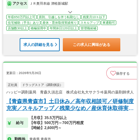
アクセス
ＪＲ奥羽本線 津軽新城駅
年収650万円以上可
原則、引越しを伴う転勤なし
残業月10ｈ以下
住宅補助（手当）あり
産休・育休取得実績有り
スキルアップ
車通勤可
店舗数30以上
積極採用中
年間休日120日以上
管理職候補
求人の詳細を見る
この求人に興味がある
更新日：2026年5月26日
保存する
正社員
ドラッグストア（調剤併設）
ハッピー調剤薬局 青森久須志店 株式会社丸大サクラヰ薬局の薬剤師求人
【青森県青森市】土日休み／高年収相談可／研修制度
充実／スキルアップ／残業少なめ／産休育休取得実績
有り
【月収】35.5万円以上
給与
【年収】500万円～700万円程度
【時給】2,600円～
勤務地
青森県 青森市