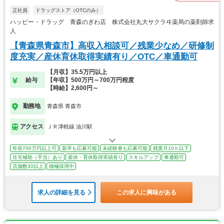
正社員
ドラッグストア（OTCのみ）
ハッピー・ドラッグ 青森のぎわ店 株式会社丸大サクラヰ薬局の薬剤師求
人
【青森県青森市】高収入相談可／残業少なめ／研修制
度充実／産休育休取得実績有り／OTC／車通勤可
【月収】35.5万円以上
給与
【年収】500万円～700万円程度
【時給】2,600円～
勤務地
青森県 青森市
アクセス
ＪＲ津軽線 油川駅
年収700万円以上可
新卒も応募可能
未経験者も応募可能
残業月10ｈ以下
住宅補助（手当）あり
産休・育休取得実績有り
スキルアップ
車通勤可
店舗数30以上
積極採用中
求人の詳細を見る
この求人に興味がある