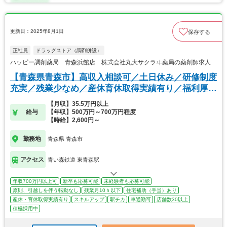
更新日：2025年8月1日
保存する
正社員
ドラッグストア（調剤併設）
ハッピー調剤薬局 青森浜館店 株式会社丸大サクラヰ薬局の薬剤師求人
【青森県青森市】高収入相談可／土日休み／研修制度
充実／残業少なめ／産休育休取得実績有り／福利厚生
◎
【月収】35.5万円以上
給与
【年収】500万円～700万円程度
【時給】2,600円～
勤務地
青森県 青森市
アクセス
青い森鉄道 東青森駅
年収700万円以上可
新卒も応募可能
未経験者も応募可能
原則、引越しを伴う転勤なし
残業月10ｈ以下
住宅補助（手当）あり
産休・育休取得実績有り
スキルアップ
駅チカ
車通勤可
店舗数30以上
積極採用中