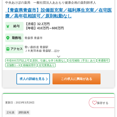
中央あけぼの薬局 一般社団法人あおもり健康企画の薬剤師求人
【青森県青森市】設備面充実／福利厚生充実／在宅医
療／高年収相談可／原則転勤なし
【月収】32.3万円
給与
【年収】410万円～600万円
勤務地
青森県 青森市
青い森鉄道 青森駅
アクセス
ＪＲ奥羽本線 青森駅…ほか
年収600万円以上可
原則、引越しを伴う転勤なし
住宅補助（手当）あり
車通勤可
店舗数1～9
積極採用中
在宅業務あり
求人の詳細を見る
この求人に興味がある
更新日：2023年3月28日
保存する
正社員
調剤薬局