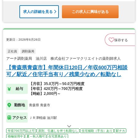
求人の詳細を見る
この求人に興味がある
更新日：2026年6月26日
保存する
正社員
調剤薬局
アーチ調剤薬局 油川店 株式会社ファーマクリエイトの薬剤師求人
【青森県青森市】年間休日120日／年収600万円相談
可／駅近／住宅手当有り／残業少なめ／転勤なし
【月収】35.0万円～50.0万円程度
給与
【年収】420万円～700万円程度
【時給】2,000円～
勤務地
青森県 青森市
アクセス
ＪＲ津軽線 油川駅
年収700万円以上可
原則、引越しを伴う転勤なし
住宅補助（手当）あり
駅チカ
積極採用中
夏～秋入職可
在宅業務あり