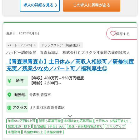
求人の詳細を見る
この求人に興味がある
更新日：2025年8月1日
保存する
パート・アルバイト
ドラッグストア（調剤併設）
ハッピー調剤薬局 青森新城店 株式会社丸大サクラヰ薬局の薬剤師求人
【青森県青森市】土日休み／高収入相談可／研修制度
充実／残業少なめ／パート可／福利厚生◎
【年収】400万円～550万円程度
給与
【時給】2,600円～
勤務地
青森県 青森市
アクセス
ＪＲ奥羽本線 新青森駅
年収550万円以上可
新卒も応募可能
未経験者も応募可能
土日休み（相談可含む）
残業月10ｈ以下
住宅補助（手当）あり
産休・育休取得実績有り
スキルアップ
車通勤可
店舗数30以上
積極採用中