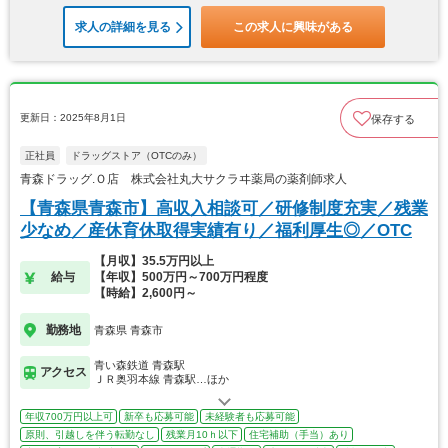
求人の詳細を見る
この求人に興味がある
更新日：2025年8月1日
保存する
正社員
ドラッグストア（OTCのみ）
青森ドラッグ.Ｏ店 株式会社丸大サクラヰ薬局の薬剤師求人
【青森県青森市】高収入相談可／研修制度充実／残業
少なめ／産休育休取得実績有り／福利厚生◎／OTC
【月収】35.5万円以上
給与
【年収】500万円～700万円程度
【時給】2,600円～
勤務地
青森県 青森市
青い森鉄道 青森駅
アクセス
ＪＲ奥羽本線 青森駅…ほか
年収700万円以上可
新卒も応募可能
未経験者も応募可能
原則、引越しを伴う転勤なし
残業月10ｈ以下
住宅補助（手当）あり