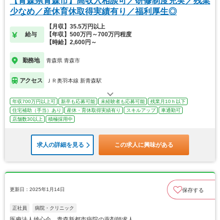
【青森県青森市】高収入相談可／研修制度充実／残業
少なめ／産休育休取得実績有り／福利厚生◎
【月収】35.5万円以上
給与
【年収】500万円～700万円程度
【時給】2,600円～
勤務地
青森県 青森市
アクセス
ＪＲ奥羽本線 新青森駅
年収700万円以上可
新卒も応募可能
未経験者も応募可能
残業月10ｈ以下
住宅補助（手当）あり
産休・育休取得実績有り
スキルアップ
車通勤可
店舗数30以上
積極採用中
求人の詳細を見る
この求人に興味がある
更新日：2025年1月14日
保存する
正社員
病院・クリニック
医療法人雄心会 青森新都市病院の薬剤師求人