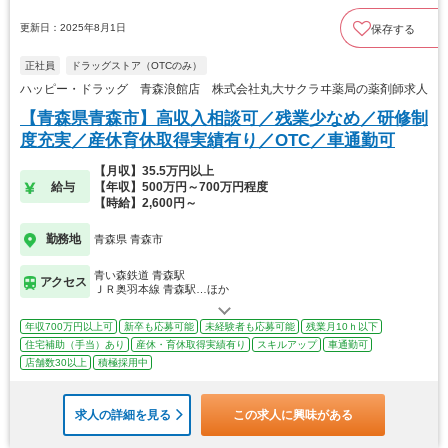
更新日：2025年8月1日
保存する
正社員
ドラッグストア（OTCのみ）
ハッピー・ドラッグ 青森浪館店 株式会社丸大サクラヰ薬局の薬剤師求人
【青森県青森市】高収入相談可／残業少なめ／研修制
度充実／産休育休取得実績有り／OTC／車通勤可
【月収】35.5万円以上
給与
【年収】500万円～700万円程度
【時給】2,600円～
勤務地
青森県 青森市
青い森鉄道 青森駅
アクセス
ＪＲ奥羽本線 青森駅…ほか
年収700万円以上可
新卒も応募可能
未経験者も応募可能
残業月10ｈ以下
住宅補助（手当）あり
産休・育休取得実績有り
スキルアップ
車通勤可
店舗数30以上
積極採用中
求人の詳細を見る
この求人に興味がある