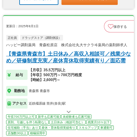
更新日：2025年8月1日
保存する
正社員
ドラッグストア（調剤併設）
ハッピー調剤薬局 青森松原店 株式会社丸大サクラヰ薬局の薬剤師求人
【青森県青森市】土日休み／高収入相談可／残業少な
め／研修制度充実／産休育休取得実績有り／面応需
【月収】35.5万円以上
給与
【年収】500万円～700万円程度
【時給】2,600円～
勤務地
青森県 青森市
アクセス
近鉄橿原線 筒井(奈良)駅
年収700万円以上可
新卒も応募可能
未経験者も応募可能
原則、引越しを伴う転勤なし
土日休み（相談可含む）
残業月10ｈ以下
住宅補助（手当）あり
産休・育休取得実績有り
スキルアップ
車通勤可
店舗数30以上
積極採用中