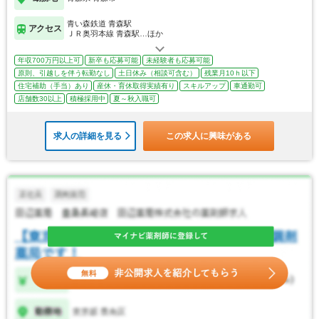
青い森鉄道 青森駅
アクセス
ＪＲ奥羽本線 青森駅…ほか
年収700万円以上可
新卒も応募可能
未経験者も応募可能
原則、引越しを伴う転勤なし
土日休み（相談可含む）
残業月10ｈ以下
住宅補助（手当）あり
産休・育休取得実績有り
スキルアップ
車通勤可
店舗数30以上
積極採用中
夏～秋入職可
求人の詳細を見る
この求人に興味がある