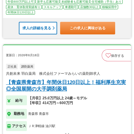
年収600万円以上可
新卒も応募可能
未経験者も応募可能
住宅補助（手当）あり
産休・育休取得実績有り
スキルアップ
車通勤可
店舗数30以上
積極採用中
年間休日120日以上
求人の詳細を見る
この求人に興味がある
更新日：2026年6月18日
保存する
正社員
調剤薬局
共創未来 羽白薬局 株式会社ファーマみらいの薬剤師求人
【青森県青森市】年間休日120日以上！福利厚生充実
◎全国展開の大手調剤薬局
【月収】25.0万円以上 24歳～モデル
給与
【年収】414万円～600万円
勤務地
青森県 青森市
アクセス
ＪＲ津軽線 油川駅