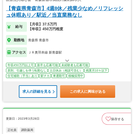
【青森県青森市】4週8休／残業少なめ／リフレッシ
ュ休暇あり／駅近／当直業務なし
【月収】37.5万円
給与
【年収】450万円程度
勤務地
青森県 青森市
アクセス
ＪＲ奥羽本線 新青森駅
年収450万円以上可
新卒も応募可能
未経験者も応募可能
原則、引越しを伴う転勤なし
土日休み（相談可含む）
残業月10ｈ以下
住宅補助（手当）あり
駅チカ
車通勤可
積極採用中
求人の詳細を見る
この求人に興味がある
更新日：2023年3月28日
保存する
正社員
調剤薬局