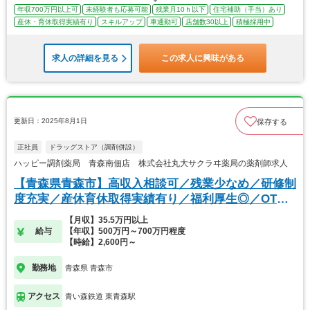
年収700万円以上可
未経験者も応募可能
残業月10ｈ以下
住宅補助（手当）あり
産休・育休取得実績有り
スキルアップ
車通勤可
店舗数30以上
積極採用中
求人の詳細を見る
この求人に興味がある
更新日：2025年8月1日
保存する
正社員
ドラッグストア（調剤併設）
ハッピー調剤薬局 青森南佃店 株式会社丸大サクラヰ薬局の薬剤師求人
【青森県青森市】高収入相談可／残業少なめ／研修制
度充実／産休育休取得実績有り／福利厚生◎／OTC
／
【月収】35.5万円以上
給与
【年収】500万円～700万円程度
【時給】2,600円～
勤務地
青森県 青森市
アクセス
青い森鉄道 東青森駅