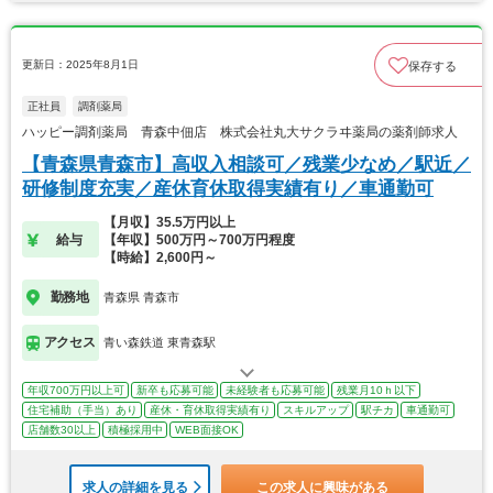
更新日：2025年8月1日
保存する
正社員
調剤薬局
ハッピー調剤薬局 青森中佃店 株式会社丸大サクラヰ薬局の薬剤師求人
【青森県青森市】高収入相談可／残業少なめ／駅近／
研修制度充実／産休育休取得実績有り／車通勤可
【月収】35.5万円以上
給与
【年収】500万円～700万円程度
【時給】2,600円～
勤務地
青森県 青森市
アクセス
青い森鉄道 東青森駅
年収700万円以上可
新卒も応募可能
未経験者も応募可能
残業月10ｈ以下
住宅補助（手当）あり
産休・育休取得実績有り
スキルアップ
駅チカ
車通勤可
店舗数30以上
積極採用中
WEB面接OK
求人の詳細を見る
この求人に興味がある