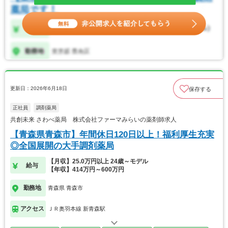
更新日：2026年6月18日
保存する
正社員
調剤薬局
共創未来 さわべ薬局 株式会社ファーマみらいの薬剤師求人
【青森県青森市】年間休日120日以上！福利厚生充実
◎全国展開の大手調剤薬局
【月収】25.0万円以上 24歳～モデル
給与
【年収】414万円～600万円
勤務地
青森県 青森市
アクセス
ＪＲ奥羽本線 新青森駅