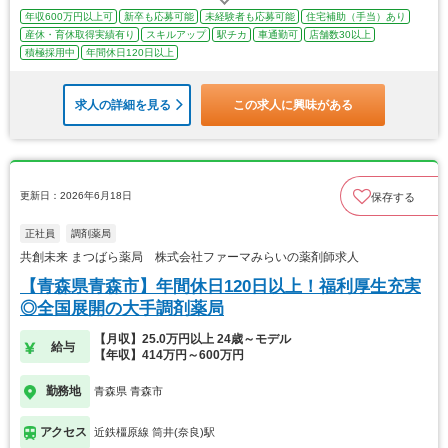
年収600万円以上可
新卒も応募可能
未経験者も応募可能
住宅補助（手当）あり
産休・育休取得実績有り
スキルアップ
駅チカ
車通勤可
店舗数30以上
積極採用中
年間休日120日以上
求人の詳細を見る
この求人に興味がある
更新日：2026年6月18日
保存する
正社員
調剤薬局
共創未来 まつばら薬局 株式会社ファーマみらいの薬剤師求人
【青森県青森市】年間休日120日以上！福利厚生充実
◎全国展開の大手調剤薬局
【月収】25.0万円以上 24歳～モデル
給与
【年収】414万円～600万円
勤務地
青森県 青森市
アクセス
近鉄橿原線 筒井(奈良)駅