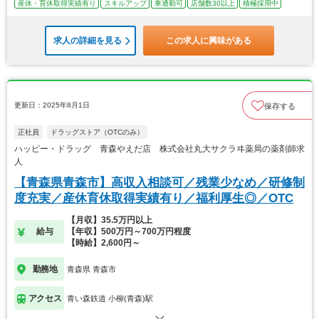
産休・育休取得実績有り
スキルアップ
車通勤可
店舗数30以上
積極採用中
求人の詳細を見る
この求人に興味がある
更新日：2025年8月1日
保存する
正社員
ドラッグストア（OTCのみ）
ハッピー・ドラッグ 青森やえだ店 株式会社丸大サクラヰ薬局の薬剤師求
人
【青森県青森市】高収入相談可／残業少なめ／研修制
度充実／産休育休取得実績有り／福利厚生◎／OTC
【月収】35.5万円以上
給与
【年収】500万円～700万円程度
【時給】2,600円～
勤務地
青森県 青森市
アクセス
青い森鉄道 小柳(青森)駅