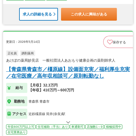
求人の詳細を見る
この求人に興味がある
更新日：2026年5月14日
保存する
正社員
調剤薬局
あけぼの薬局妙見店 一般社団法人あおもり健康企画の薬剤師求人
【青森県青森市／橿原線】設備面充実／福利厚生充実
／在宅医療／高年収相談可／原則転勤なし
【月収】32.3万円
給与
【年収】410万円～600万円
勤務地
青森県 青森市
アクセス
近鉄橿原線 筒井(奈良)駅
年収600万円以上可
住宅補助（手当）あり
車通勤可
店舗数1～9
積極採用中
在宅業務あり