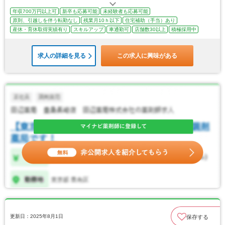
年収700万円以上可
新卒も応募可能
未経験者も応募可能
原則、引越しを伴う転勤なし
残業月10ｈ以下
住宅補助（手当）あり
産休・育休取得実績有り
スキルアップ
車通勤可
店舗数30以上
積極採用中
求人の詳細を見る
この求人に興味がある
更新日：2025年8月1日
保存する