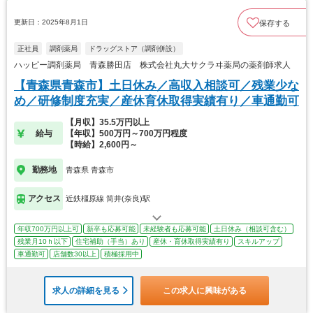
更新日：2025年8月1日
保存する
正社員
調剤薬局
ドラッグストア（調剤併設）
ハッピー調剤薬局 青森勝田店 株式会社丸大サクラヰ薬局の薬剤師求人
【青森県青森市】土日休み／高収入相談可／残業少な
め／研修制度充実／産休育休取得実績有り／車通勤可
【月収】35.5万円以上
給与
【年収】500万円～700万円程度
【時給】2,600円～
勤務地
青森県 青森市
アクセス
近鉄橿原線 筒井(奈良)駅
年収700万円以上可
新卒も応募可能
未経験者も応募可能
土日休み（相談可含む）
残業月10ｈ以下
住宅補助（手当）あり
産休・育休取得実績有り
スキルアップ
車通勤可
店舗数30以上
積極採用中
求人の詳細を見る
この求人に興味がある