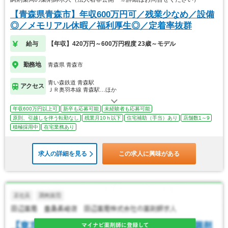
【青森県青森市】年収600万円可／残業少なめ／設備
◎／メモリアル休暇／福利厚生◎／定着率抜群
給与
【年収】420万円～600万円程度 23歳～モデル
勤務地
青森県 青森市
青い森鉄道 青森駅
アクセス
ＪＲ奥羽本線 青森駅…ほか
年収600万円以上可
新卒も応募可能
未経験者も応募可能
原則、引越しを伴う転勤なし
残業月10ｈ以下
住宅補助（手当）あり
店舗数1～9
積極採用中
在宅業務あり
求人の詳細を見る
この求人に興味がある