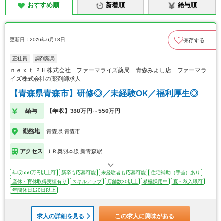
おすすめ順
新着順
給与順
更新日：2026年6月18日
保存する
正社員
調剤薬局
ｎｅｘｔ ＰＨ株式会社 ファーマライズ薬局 青森みよし店 ファーマラ
イズ株式会社の薬剤師求人
【青森県青森市】研修◎／未経験OK／福利厚生◎
給与
【年収】388万円～550万円
勤務地
青森県 青森市
アクセス
ＪＲ奥羽本線 新青森駅
年収550万円以上可
新卒も応募可能
未経験者も応募可能
住宅補助（手当）あり
産休・育休取得実績有り
スキルアップ
店舗数30以上
積極採用中
夏～秋入職可
年間休日120日以上
求人の詳細を見る
この求人に興味がある