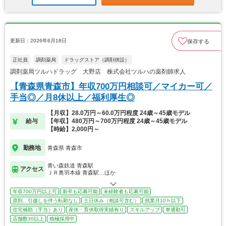
更新日：2026年6月18日
保存する
正社員
調剤薬局
ドラッグストア（調剤併設）
調剤薬局ツルハドラッグ 大野店 株式会社ツルハの薬剤師求人
【青森県青森市】年収700万円相談可／マイカー可／
手当◎／月8休以上／福利厚生◎
【月収】28.0万円～60.0万円程度 24歳～45歳モデル
給与
【年収】480万円～700万円程度 24歳～45歳モデル
【時給】2,000円～
勤務地
青森県 青森市
青い森鉄道 青森駅
アクセス
ＪＲ奥羽本線 青森駅…ほか
年収700万円以上可
新卒も応募可能
未経験者も応募可能
原則、引越しを伴う転勤なし
土日休み（相談可含む）
残業月10ｈ以下
住宅補助（手当）あり
産休・育休取得実績有り
スキルアップ
車通勤可
店舗数30以上
積極採用中