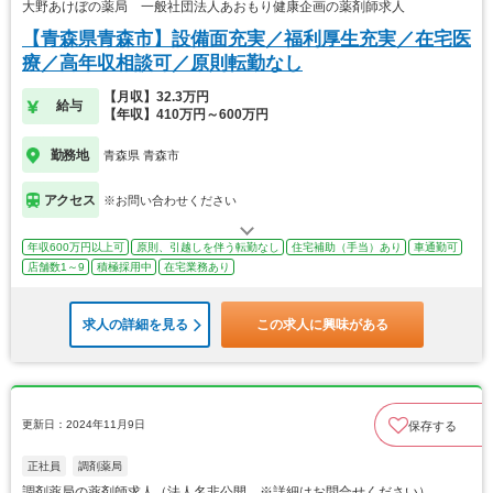
大野あけぼの薬局 一般社団法人あおもり健康企画の薬剤師求人
【青森県青森市】設備面充実／福利厚生充実／在宅医
療／高年収相談可／原則転勤なし
【月収】32.3万円
給与
【年収】410万円～600万円
勤務地
青森県 青森市
アクセス
※お問い合わせください
年収600万円以上可
原則、引越しを伴う転勤なし
住宅補助（手当）あり
車通勤可
店舗数1～9
積極採用中
在宅業務あり
求人の詳細を見る
この求人に興味がある
更新日：2024年11月9日
保存する
正社員
調剤薬局
調剤薬局の薬剤師求人（法人名非公開 ※詳細はお問合せください）