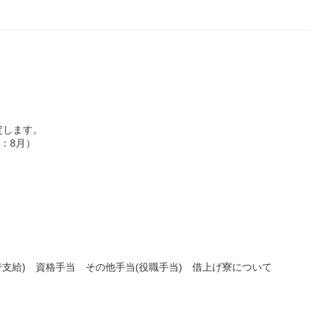
定します。
回：8月）
で支給) 資格手当 その他手当(役職手当) 借上げ寮について