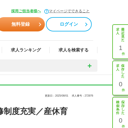
採用ご担当者様へ
マイページでできること
無料登録
ログイン
1
求人ランキング
求人を検索する
0
更新日：2025/08/01
求人番号：272976
修制度充実／産休育
0