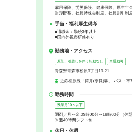
雇用保険、労災保険、健康保険、厚生年
財形貯蓄、社員持株会制度、社員割引制
手当・福利厚生備考
■退職金：勤続3年以上
■国内外視察研修有り
勤務地・アクセス
原則、引越しを伴う転勤なし
車通勤可
青森県青森市松原3丁目13-21
近鉄橿原線「筒井(奈良)駅」 バス・車
勤務時間
残業月10ｈ以下
調剤／月～金:09時00分～18時00分（休憩6
※週40時間シフト制
休日・休暇