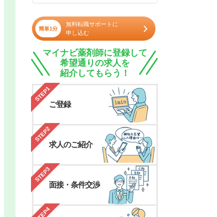
無料転職サポートに
簡単1分
申し込む
マイナビ薬剤師に登録して
希望通りの求人を
紹介してもらう！
STEP1
ご登録
STEP2
求人のご紹介
STEP3
面接・条件交渉
STEP4