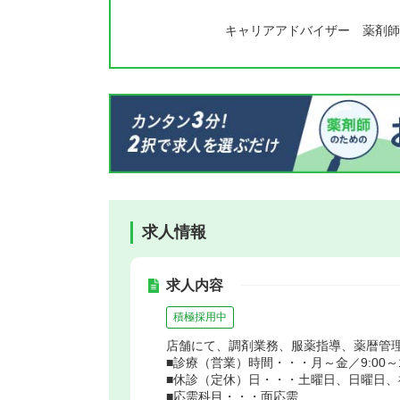
キャリアアドバイザー 薬剤師
求人情報
求人内容
積極採用中
店舗にて、調剤業務、服薬指導、薬暦管
■診療（営業）時間・・・月～金／9:00～18
■休診（定休）日・・・土曜日、日曜日、
■応需科目・・・面応需