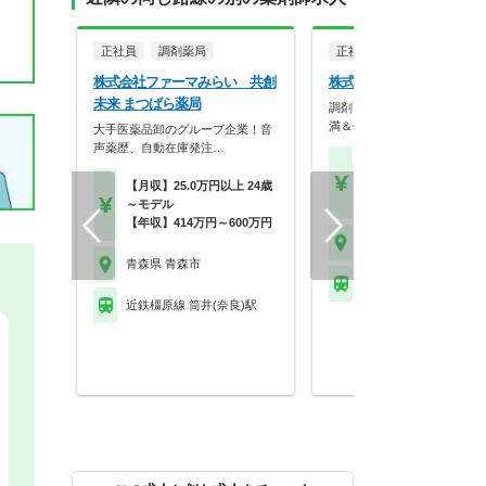
正社員
調剤薬局
正社員
株式会社ファーマみらい 共創
株式会社ツルハ 青森浜田
未来 まつばら薬局
調剤＋OTCで成長！残業10
満＆休暇充実の大…
大手医薬品卸のグループ企業！音
声薬歴、自動在庫発注…
【月収】18.0万円～28.
円程度
【月収】25.0万円以上 24歳
【年収】350万円～50
～モデル
【年収】414万円～600万円
青森県 青森市
青森県 青森市
近鉄橿原線 筒井(奈良)
近鉄橿原線 筒井(奈良)駅