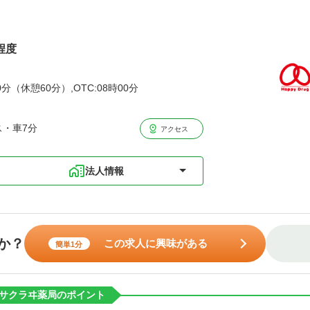
程度
分（休憩60分）,OTC:08時00分
ス・車7分
アクセス
法人情報
か？
この求人に興味がある
簡単1分
サクラヰ薬局のポイント