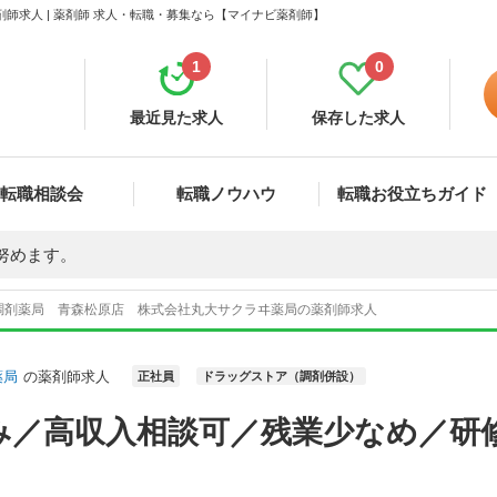
師求人 | 薬剤師 求人・転職・募集なら【マイナビ薬剤師】
1
0
最近見た求人
保存した求人
転職相談会
転職ノウハウ
転職お役立ちガイド
努めます。
調剤薬局 青森松原店 株式会社丸大サクラヰ薬局の薬剤師求人
薬局
の薬剤師求人
正社員
ドラッグストア（調剤併設）
み／高収入相談可／残業少なめ／研