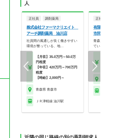
人
正社員
調剤薬局
正社員
調剤薬局
株式会社ファーマクリエイト
有限会社ケイエスメディ
アーチ調剤薬局 油川店
市民病院前店
社員間の風通しが良く働きやすい
青森県を中心に10店舗以上
環境が整っている、地…
ている調剤薬局です…
後
【月収】35.0万円～50.0万
【月収】32.0万円～45.
円程度
円
【年収】420万円～700万円
【年収】450万円～60
程度
【時給】2,000円～
青森県 青森市
青森県 青森市
※お問い合わせくださ
ＪＲ津軽線 油川駅
近隣の同じ路線の別の薬剤師求人