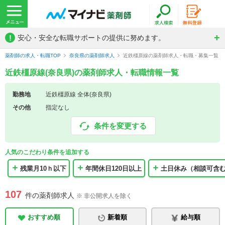
!
安心・安全な転職サポートの提供に努めます。
薬剤師の求人・転職TOP
奈良県の薬剤師求人
近鉄橿原線の薬剤師求人・転職・募集一覧
近鉄橿原線(奈良県)の薬剤師求人・転職情報一覧
勤務地
近鉄橿原線 全体(奈良県)
その他
指定なし
条件を変更する
人気のこだわり条件を追加する
残業月10ｈ以下
年間休日120日以上
土日休み（相談可含
107
件の薬剤師求人
※ 非公開求人を除く
おすすめ順
新着順
給与順