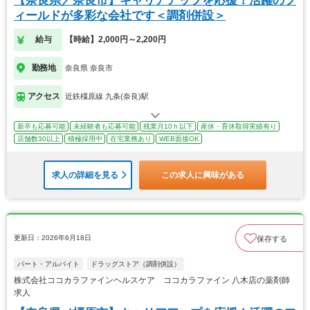
【奈良県／奈良市】キャリアアップを応援！活躍のフ
ィールドが多彩な会社です＜調剤併設＞
給与
【時給】2,000円～2,200円
勤務地
奈良県 奈良市
アクセス
近鉄橿原線 九条(奈良)駅
新卒も応募可能
未経験者も応募可能
残業月10ｈ以下
産休・育休取得実績有り
店舗数30以上
積極採用中
在宅業務あり
WEB面接OK
求人の詳細を見る
この求人に興味がある
更新日：2026年6月18日
保存する
パート・アルバイト
ドラッグストア（調剤併設）
株式会社ココカラファインヘルスケア ココカラファイン 八木店の薬剤師
求人