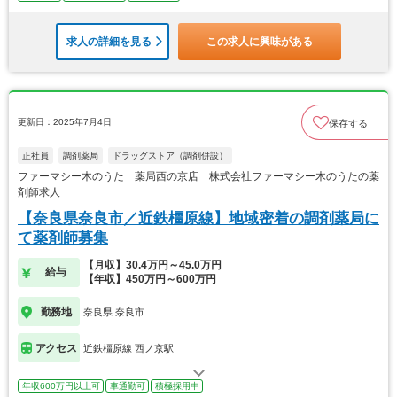
求人の詳細を見る
この求人に興味がある
更新日：2025年7月4日
保存する
正社員
調剤薬局
ドラッグストア（調剤併設）
ファーマシー木のうた 薬局西の京店 株式会社ファーマシー木のうたの薬
剤師求人
【奈良県奈良市／近鉄橿原線】地域密着の調剤薬局に
て薬剤師募集
【月収】30.4万円～45.0万円
給与
【年収】450万円～600万円
勤務地
奈良県 奈良市
アクセス
近鉄橿原線 西ノ京駅
年収600万円以上可
車通勤可
積極採用中