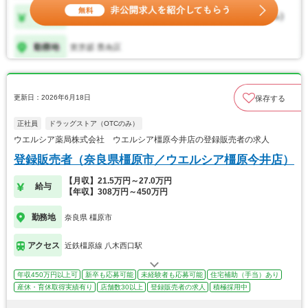
更新日：2026年6月18日
保存する
正社員
ドラッグストア（OTCのみ）
ウエルシア薬局株式会社 ウエルシア橿原今井店の登録販売者の求人
登録販売者（奈良県橿原市／ウエルシア橿原今井店）
【月収】21.5万円～27.0万円
給与
【年収】308万円～450万円
勤務地
奈良県 橿原市
アクセス
近鉄橿原線 八木西口駅
年収450万円以上可
新卒も応募可能
未経験者も応募可能
住宅補助（手当）あり
産休・育休取得実績有り
店舗数30以上
登録販売者の求人
積極採用中