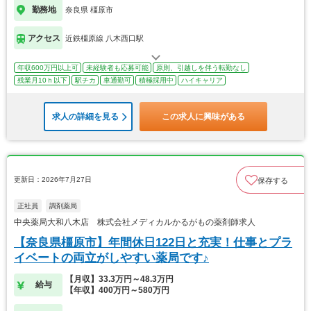
勤務地
奈良県 橿原市
アクセス
近鉄橿原線 八木西口駅
年収600万円以上可
未経験者も応募可能
原則、引越しを伴う転勤なし
残業月10ｈ以下
駅チカ
車通勤可
積極採用中
ハイキャリア
求人の詳細を見る
この求人に興味がある
更新日：2026年7月27日
保存する
正社員
調剤薬局
中央薬局大和八木店 株式会社メディカルかるがもの薬剤師求人
【奈良県橿原市】年間休日122日と充実！仕事とプラ
イベートの両立がしやすい薬局です♪
【月収】33.3万円～48.3万円
給与
【年収】400万円～580万円