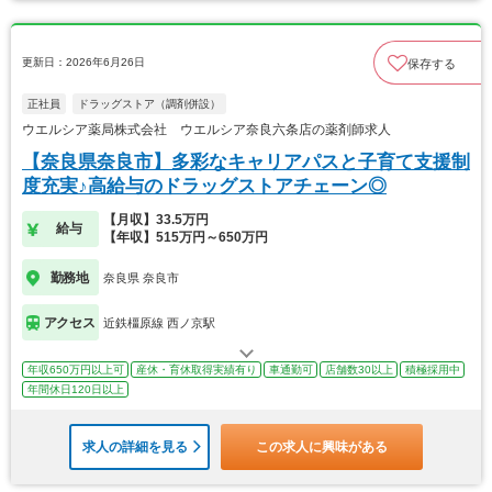
更新日：2026年6月26日
保存する
正社員
ドラッグストア（調剤併設）
ウエルシア薬局株式会社 ウエルシア奈良六条店の薬剤師求人
【奈良県奈良市】多彩なキャリアパスと子育て支援制
度充実♪高給与のドラッグストアチェーン◎
【月収】33.5万円
給与
【年収】515万円～650万円
勤務地
奈良県 奈良市
アクセス
近鉄橿原線 西ノ京駅
年収650万円以上可
産休・育休取得実績有り
車通勤可
店舗数30以上
積極採用中
年間休日120日以上
求人の詳細を見る
この求人に興味がある