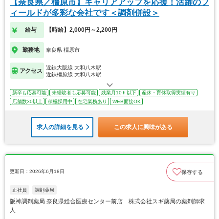
【奈良県／橿原市】キャリアアップを応援！活躍のフ
ィールドが多彩な会社です＜調剤併設＞
給与
【時給】2,000円～2,200円
勤務地
奈良県 橿原市
近鉄大阪線 大和八木駅
アクセス
近鉄橿原線 大和八木駅
新卒も応募可能
未経験者も応募可能
残業月10ｈ以下
産休・育休取得実績有り
店舗数30以上
積極採用中
在宅業務あり
WEB面接OK
求人の詳細を見る
この求人に興味がある
更新日：2026年6月18日
保存する
正社員
調剤薬局
阪神調剤薬局 奈良県総合医療センター前店 株式会社スギ薬局の薬剤師求
人