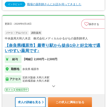
職場の薬剤師さんにお話を伺ってきました
インタビュー
更新日：2026年6月18日
保存する
パート・アルバイト
調剤薬局
中央薬局大和八木店 株式会社メディカルかるがもの薬剤師求人
【奈良県橿原市】最寄り駅から徒歩1分と好立地で通
いやすい薬局です♪
給与
【時給】2,000円～2,500円
勤務地
奈良県 橿原市
近鉄大阪線 大和八木駅
アクセス
近鉄橿原線 大和八木駅
駅チカ
積極採用中
求人の詳細を見る
この求人に興味がある