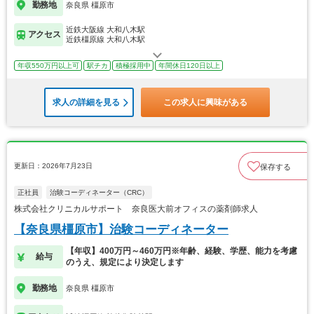
勤務地
奈良県 橿原市
近鉄大阪線 大和八木駅
アクセス
近鉄橿原線 大和八木駅
年収550万円以上可
駅チカ
積極採用中
年間休日120日以上
求人の詳細を見る
この求人に興味がある
更新日：2026年7月23日
保存する
正社員
治験コーディネーター（CRC）
株式会社クリニカルサポート 奈良医大前オフィスの薬剤師求人
【奈良県橿原市】治験コーディネーター
【年収】400万円～460万円※年齢、経験、学歴、能力を考慮
給与
のうえ、規定により決定します
勤務地
奈良県 橿原市