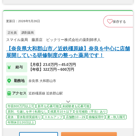
更新日：2026年5月26日
保存する
正社員
調剤薬局
スマイル薬局 藤原店 ビックリー株式会社の薬剤師求人
【奈良県大和郡山市／近鉄橿原線】奈良を中心に店舗
展開している研修制度の整った薬局です！
【月収】23.0万円～45.0万円
給与
【年収】322万円～600万円
勤務地
奈良県 大和郡山市
アクセス
近鉄橿原線 近鉄郡山駅
年収600万円以上可
新卒も応募可能
未経験者も応募可能
原則、引越しを伴う転勤なし
残業月10ｈ以下
住宅補助（手当）あり
産休・育休取得実績有り
スキルアップ
店舗数10～29
積極採用中
夏～秋入職可
年間休日120日以上