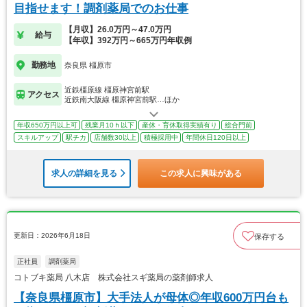
目指せます！調剤薬局でのお仕事
【月収】26.0万円～47.0万円
給与
【年収】392万円～665万円年収例
勤務地
奈良県 橿原市
近鉄橿原線 橿原神宮前駅
アクセス
近鉄南大阪線 橿原神宮前駅…ほか
年収650万円以上可
残業月10ｈ以下
産休・育休取得実績有り
総合門前
スキルアップ
駅チカ
店舗数30以上
積極採用中
年間休日120日以上
求人の詳細を見る
この求人に興味がある
更新日：2026年6月18日
保存する
正社員
調剤薬局
コトブキ薬局 八木店 株式会社スギ薬局の薬剤師求人
【奈良県橿原市】大手法人が母体◎年収600万円台も