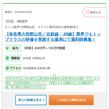
更新日：2026年6月19日
保存する
正社員
調剤薬局
さくら薬局 大和郡山店 クラフト株式会社の薬剤師求人
【奈良県大和郡山市／近鉄線・JR線】業界でもトッ
プクラスの研修を実践する薬局にて薬剤師募集！
給与
【年収】419万円～743万円程度
勤務地
奈良県 大和郡山市
アクセス
近鉄橿原線 近鉄郡山駅
年収700万円以上可
新卒も応募可能
未経験者も応募可能
住宅補助（手当）あり
産休・育休取得実績有り
スキルアップ
駅チカ
店舗数30以上
積極採用中
夏～秋入職可
年間休日120日以上
求人の詳細を見る
この求人に興味がある