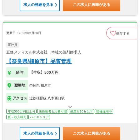
求人の詳細を見る
この求人に興味がある
更新日：2026年5月26日
保存する
正社員
五條メディカル株式会社 本社の薬剤師求人
【奈良県/橿原市】品質管理
給与
【年収】500万円
勤務地
奈良県 橿原市
アクセス
近鉄橿原線 八木西口駅
年収500万円以上可
未経験者も応募可能
残業月10ｈ以下
積極採用中
夏～秋入職可
ハイキャリア
求人の詳細を見る
この求人に興味がある