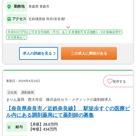
勤務地
青森県 青森市
アクセス
近鉄橿原線 筒井(奈良)駅
年収600万円以上可
住宅補助（手当）あり
車通勤可
店舗数1～9
積極採用中
在宅業務あり
求人の詳細を見る
この求人に興味がある
更新日：2026年4月24日
保存する
正社員
調剤薬局
まりん薬局 西大寺店 株式会社セラ・メディックの薬剤師求人
【奈良県奈良市／近鉄奈良線】 駅徒歩すぐの医療ビ
ル内にある調剤薬局にて薬剤師の募集
【月収】28.0万円
給与
【年収】434万円