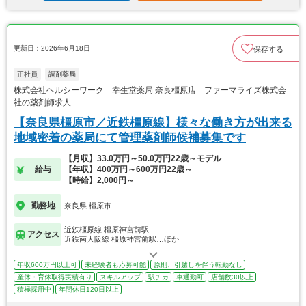
更新日：2026年6月18日
保存する
正社員
調剤薬局
株式会社ヘルシーワーク 幸生堂薬局 奈良橿原店 ファーマライズ株式会
社の薬剤師求人
【奈良県橿原市／近鉄橿原線】様々な働き方が出来る
地域密着の薬局にて管理薬剤師候補募集です
【月収】33.0万円～50.0万円22歳～モデル
給与
【年収】400万円～600万円22歳～
【時給】2,000円～
勤務地
奈良県 橿原市
近鉄橿原線 橿原神宮前駅
アクセス
近鉄南大阪線 橿原神宮前駅…ほか
年収600万円以上可
未経験者も応募可能
原則、引越しを伴う転勤なし
産休・育休取得実績有り
スキルアップ
駅チカ
車通勤可
店舗数30以上
積極採用中
年間休日120日以上