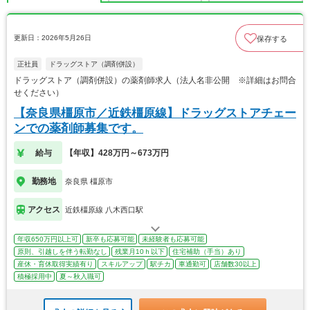
更新日：2026年5月26日
保存する
正社員
ドラッグストア（調剤併設）
ドラッグストア（調剤併設）の薬剤師求人（法人名非公開 ※詳細はお問合
せください）
【奈良県橿原市／近鉄橿原線】ドラッグストアチェー
ンでの薬剤師募集です。
給与
【年収】428万円～673万円
勤務地
奈良県 橿原市
アクセス
近鉄橿原線 八木西口駅
年収650万円以上可
新卒も応募可能
未経験者も応募可能
原則、引越しを伴う転勤なし
残業月10ｈ以下
住宅補助（手当）あり
産休・育休取得実績有り
スキルアップ
駅チカ
車通勤可
店舗数30以上
積極採用中
夏～秋入職可