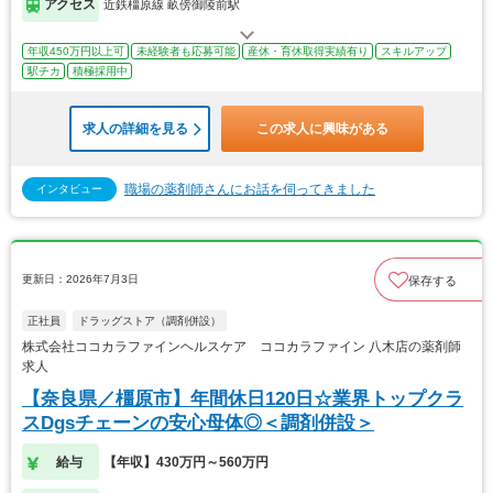
アクセス
近鉄橿原線 畝傍御陵前駅
年収450万円以上可
未経験者も応募可能
産休・育休取得実績有り
スキルアップ
駅チカ
積極採用中
求人の詳細を見る
この求人に興味がある
職場の薬剤師さんにお話を伺ってきました
インタビュー
更新日：2026年7月3日
保存する
正社員
ドラッグストア（調剤併設）
株式会社ココカラファインヘルスケア ココカラファイン 八木店の薬剤師
求人
【奈良県／橿原市】年間休日120日☆業界トップクラ
スDgsチェーンの安心母体◎＜調剤併設＞
給与
【年収】430万円～560万円