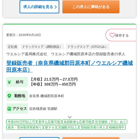
求人の詳細を見る
この求人に興味がある
更新日：2026年6月18日
保存する
正社員
ドラッグストア（調剤併設）
ドラッグストア（OTCのみ）
ウエルシア薬局株式会社 ウエルシア磯城田原本店の登録販売者の求人
登録販売者（奈良県磯城郡田原本町／ウエルシア磯城
田原本店）
【月収】21.5万円～27.0万円
給与
【年収】308万円～450万円
勤務地
奈良県 磯城郡田原本町
アクセス
近鉄橿原線 笠縫駅
年収450万円以上可
新卒も応募可能
未経験者も応募可能
住宅補助（手当）あり
産休・育休取得実績有り
駅チカ
店舗数30以上
登録販売者の求人
積極採用中