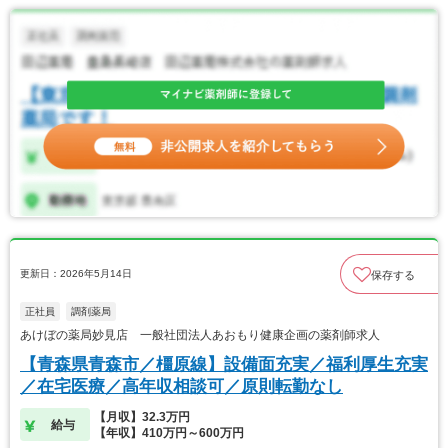
更新日：2026年5月14日
保存する
正社員
調剤薬局
あけぼの薬局妙見店 一般社団法人あおもり健康企画の薬剤師求人
【青森県青森市／橿原線】設備面充実／福利厚生充実
／在宅医療／高年収相談可／原則転勤なし
【月収】32.3万円
給与
【年収】410万円～600万円