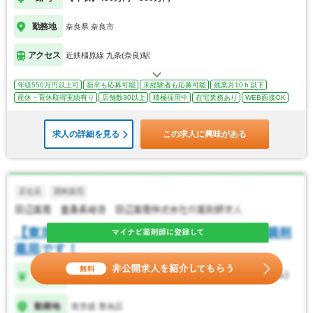
勤務地
奈良県 奈良市
アクセス
近鉄橿原線 九条(奈良)駅
年収550万円以上可
新卒も応募可能
未経験者も応募可能
残業月10ｈ以下
産休・育休取得実績有り
店舗数30以上
積極採用中
在宅業務あり
WEB面接OK
求人の詳細を見る
この求人に興味がある