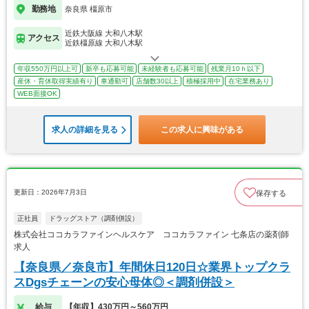
勤務地
奈良県 橿原市
近鉄大阪線 大和八木駅
アクセス
近鉄橿原線 大和八木駅
年収550万円以上可
新卒も応募可能
未経験者も応募可能
残業月10ｈ以下
産休・育休取得実績有り
車通勤可
店舗数30以上
積極採用中
在宅業務あり
WEB面接OK
求人の詳細を見る
この求人に興味がある
更新日：2026年7月3日
保存する
正社員
ドラッグストア（調剤併設）
株式会社ココカラファインヘルスケア ココカラファイン 七条店の薬剤師
求人
【奈良県／奈良市】年間休日120日☆業界トップクラ
スDgsチェーンの安心母体◎＜調剤併設＞
給与
【年収】430万円～560万円