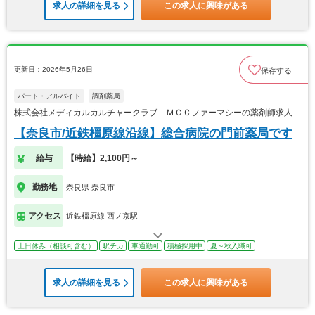
求人の詳細を見る
この求人に興味がある
更新日：2026年5月26日
保存する
パート・アルバイト
調剤薬局
株式会社メディカルカルチャークラブ ＭＣＣファーマシーの薬剤師求人
【奈良市/近鉄橿原線沿線】総合病院の門前薬局です
給与
【時給】2,100円～
勤務地
奈良県 奈良市
アクセス
近鉄橿原線 西ノ京駅
土日休み（相談可含む）
駅チカ
車通勤可
積極採用中
夏～秋入職可
求人の詳細を見る
この求人に興味がある