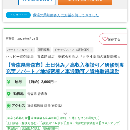
職場の薬剤師さんにお話を伺ってきました
インタビュー
更新日：2025年9月25日
保存する
パート・アルバイト
調剤薬局
ドラッグストア（調剤併設）
ハッピー調剤薬局 青森勝田店 株式会社丸大サクラヰ薬局の薬剤師求人
【青森県青森市】土日休み／高収入相談可／研修制度
充実／パート／地域密着／車通勤可／資格取得奨励
給与
【時給】2,600円～
勤務地
青森県 青森市
アクセス
近鉄橿原線 筒井(奈良)駅
新卒も応募可能
未経験者も応募可能
原則、引越しを伴う転勤なし
土日休み（相談可含む）
残業月10ｈ以下
産休・育休取得実績有り
スキルアップ
車通勤可
店舗数30以上
積極採用中