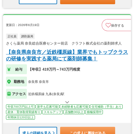
更新日：2026年6月19日
保存する
正社員
調剤薬局
さくら薬局 奈良総合医療センター前店 クラフト株式会社の薬剤師求人
【奈良県奈良市／近鉄橿原線】業界でもトップクラス
の研修を実践する薬局にて薬剤師募集！
給与
【年収】419万円～743万円程度
勤務地
奈良県 奈良市
アクセス
近鉄橿原線 九条(奈良)駅
年収700万円以上可
新卒も応募可能
未経験者も応募可能
住宅補助（手当）あり
産休・育休取得実績有り
スキルアップ
店舗数30以上
積極採用中
年間休日120日以上
求人の詳細を見る
この求人に興味がある