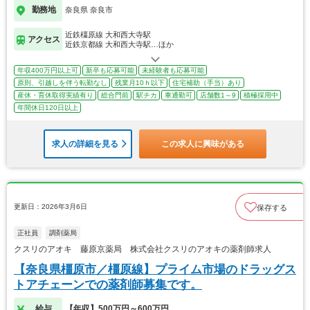
勤務地
奈良県 奈良市
近鉄橿原線 大和西大寺駅
アクセス
近鉄京都線 大和西大寺駅…ほか
年収400万円以上可
新卒も応募可能
未経験者も応募可能
原則、引越しを伴う転勤なし
残業月10ｈ以下
住宅補助（手当）あり
産休・育休取得実績有り
総合門前
駅チカ
車通勤可
店舗数1～9
積極採用中
年間休日120日以上
求人の詳細を見る
この求人に興味がある
更新日：2026年3月6日
保存する
正社員
調剤薬局
クスリのアオキ 藤原京薬局 株式会社クスリのアオキの薬剤師求人
【奈良県橿原市／橿原線】プライム市場のドラッグス
トアチェーンでの薬剤師募集です。
給与
【年収】500万円～600万円