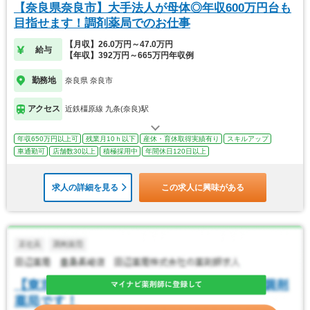
【奈良県奈良市】大手法人が母体◎年収600万円台も
目指せます！調剤薬局でのお仕事
【月収】26.0万円～47.0万円
給与
【年収】392万円～665万円年収例
勤務地
奈良県 奈良市
アクセス
近鉄橿原線 九条(奈良)駅
年収650万円以上可
残業月10ｈ以下
産休・育休取得実績有り
スキルアップ
車通勤可
店舗数30以上
積極採用中
年間休日120日以上
求人の詳細を見る
この求人に興味がある