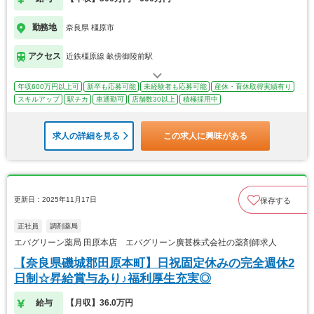
勤務地
奈良県 橿原市
アクセス
近鉄橿原線 畝傍御陵前駅
年収600万円以上可
新卒も応募可能
未経験者も応募可能
産休・育休取得実績有り
スキルアップ
駅チカ
車通勤可
店舗数30以上
積極採用中
求人の詳細を見る
この求人に興味がある
更新日：2025年11月17日
保存する
正社員
調剤薬局
エバグリーン薬局 田原本店 エバグリーン廣甚株式会社の薬剤師求人
【奈良県磯城郡田原本町】日祝固定休みの完全週休2
日制☆昇給賞与あり♪福利厚生充実◎
給与
【月収】36.0万円