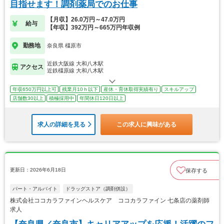
目指せます！調剤薬局でのお仕事
【月収】26.0万円～47.0万円
給与
【年収】392万円～665万円年収例
勤務地
奈良県 橿原市
近鉄大阪線 大和八木駅
アクセス
近鉄橿原線 大和八木駅
年収650万円以上可
残業月10ｈ以下
産休・育休取得実績有り
スキルアップ
店舗数30以上
積極採用中
年間休日120日以上
求人の詳細を見る
この求人に興味がある
更新日：2026年6月18日
保存する
パート・アルバイト
ドラッグストア（調剤併設）
株式会社ココカラファインヘルスケア ココカラファイン 七条店の薬剤師
求人