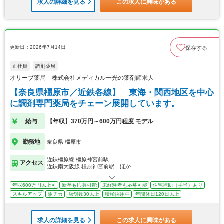
求人の詳細を見る
この求人に興味がある
更新日：2026年7月14日
保存する
正社員
調剤薬局
オリーブ薬局 株式会社メディカル一光の薬剤師求人
【奈良県橿原市／近鉄各線】 東海・関西地区を中心
に調剤専門薬局をチェーン展開しています。
給与
【年収】370万円～600万円程度 モデル
勤務地
奈良県 橿原市
近鉄橿原線 橿原神宮前駅
アクセス
近鉄南大阪線 橿原神宮前駅…ほか
年収600万円以上可
新卒も応募可能
未経験者も応募可能
住宅補助（手当）あり
スキルアップ
駅チカ
店舗数30以上
積極採用中
年間休日120日以上
求人の詳細を見る
この求人に興味がある