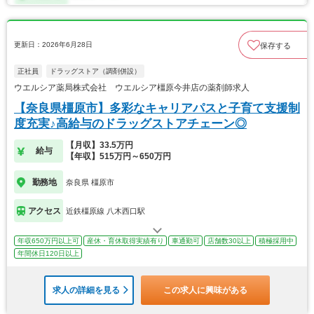
更新日：2026年6月28日
保存する
正社員
ドラッグストア（調剤併設）
ウエルシア薬局株式会社 ウエルシア橿原今井店の薬剤師求人
【奈良県橿原市】多彩なキャリアパスと子育て支援制
度充実♪高給与のドラッグストアチェーン◎
【月収】33.5万円
給与
【年収】515万円～650万円
勤務地
奈良県 橿原市
アクセス
近鉄橿原線 八木西口駅
年収650万円以上可
産休・育休取得実績有り
車通勤可
店舗数30以上
積極採用中
年間休日120日以上
求人の詳細を見る
この求人に興味がある