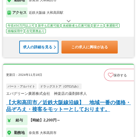
アクセス
近鉄大阪線 大和高田駅
年収450万円以上可
新卒も応募可能
未経験者も応募可能
駅チカ
車通勤可
積極採用中
在宅業務あり
求人の詳細を見る
この求人に興味がある
更新日：2024年11月18日
保存する
パート・アルバイト
ドラッグストア（OTCのみ）
エバグリーン廣甚株式会社 神楽店の薬剤師求人
【大和高田市／近鉄大阪線沿線】 地域一番の価格・
品ぞろえ・接客をモットーとしております。
給与
【時給】2,200円～
勤務地
奈良県 大和高田市