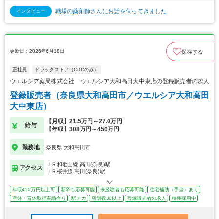
職場の薬剤師さんにお話を伺ってきました
インタビュー
更新日：2026年6月18日
保存する
正社員
ドラッグストア（OTCのみ）
ウエルシア薬局株式会社 ウエルシア大和高田大中東店の登録販売者の求人
登録販売者（奈良県大和高田市／ウエルシア大和高田
大中東店）
【月収】21.5万円～27.0万円
給与
【年収】308万円～450万円
勤務地
奈良県 大和高田市
ＪＲ和歌山線 高田(奈良)駅
アクセス
ＪＲ桜井線 高田(奈良)駅
年収450万円以上可
新卒も応募可能
未経験者も応募可能
住宅補助（手当）あり
産休・育休取得実績有り
駅チカ
店舗数30以上
登録販売者の求人
積極採用中