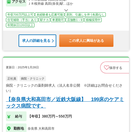
アクセス
ＪＲ桜井線 高田(奈良)駅…ほか
年収700万円以上可
未経験者も応募可能
原則、引越しを伴う転勤なし
住宅補助（手当）あり
駅チカ
車通勤可
店舗数1～9
積極採用中
年間休日120日以上
求人の詳細を見る
この求人に興味がある
更新日：2025年1月28日
保存する
正社員
病院・クリニック
病院・クリニックの薬剤師求人（法人名非公開 ※詳細はお問合せくださ
い）
【奈良県大和高田市／近鉄大阪線】 199床のケアミ
ックス病院です。
給与
【年収】380万円～550万円
勤務地
奈良県 大和高田市