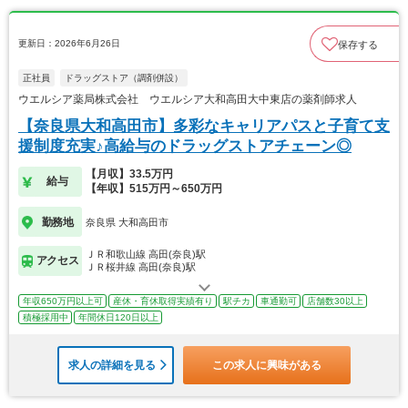
更新日：2026年6月26日
保存する
正社員
ドラッグストア（調剤併設）
ウエルシア薬局株式会社 ウエルシア大和高田大中東店の薬剤師求人
【奈良県大和高田市】多彩なキャリアパスと子育て支
援制度充実♪高給与のドラッグストアチェーン◎
【月収】33.5万円
給与
【年収】515万円～650万円
勤務地
奈良県 大和高田市
ＪＲ和歌山線 高田(奈良)駅
アクセス
ＪＲ桜井線 高田(奈良)駅
年収650万円以上可
産休・育休取得実績有り
駅チカ
車通勤可
店舗数30以上
積極採用中
年間休日120日以上
求人の詳細を見る
この求人に興味がある