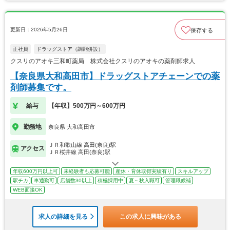
更新日：2026年5月26日
保存する
正社員
ドラッグストア（調剤併設）
クスリのアオキ三和町薬局 株式会社クスリのアオキの薬剤師求人
【奈良県大和高田市】ドラッグストアチェーンでの薬
剤師募集です。
給与
【年収】500万円～600万円
勤務地
奈良県 大和高田市
ＪＲ和歌山線 高田(奈良)駅
アクセス
ＪＲ桜井線 高田(奈良)駅
年収600万円以上可
未経験者も応募可能
産休・育休取得実績有り
スキルアップ
駅チカ
車通勤可
店舗数30以上
積極採用中
夏～秋入職可
管理職候補
WEB面接OK
求人の詳細を見る
この求人に興味がある