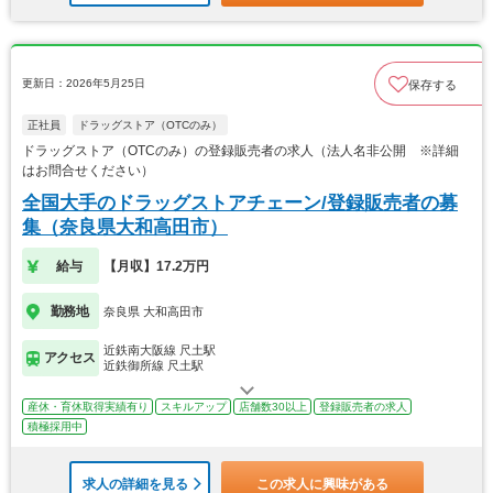
更新日：2026年5月25日
保存する
正社員
ドラッグストア（OTCのみ）
ドラッグストア（OTCのみ）の登録販売者の求人（法人名非公開 ※詳細
はお問合せください）
全国大手のドラッグストアチェーン/登録販売者の募
集（奈良県大和高田市）
給与
【月収】17.2万円
勤務地
奈良県 大和高田市
近鉄南大阪線 尺土駅
アクセス
近鉄御所線 尺土駅
産休・育休取得実績有り
スキルアップ
店舗数30以上
登録販売者の求人
積極採用中
求人の詳細を見る
この求人に興味がある