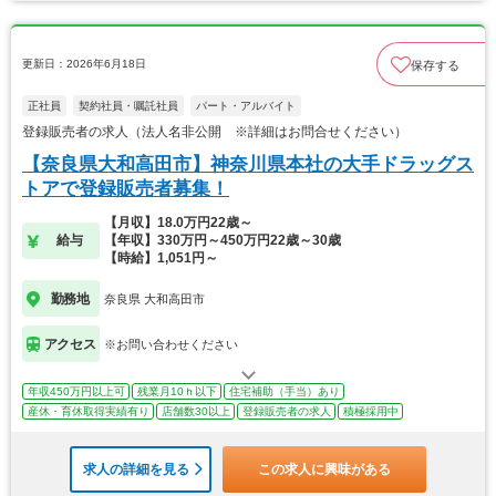
更新日：2026年6月18日
保存する
正社員
契約社員・嘱託社員
パート・アルバイト
登録販売者の求人（法人名非公開 ※詳細はお問合せください）
【奈良県大和高田市】神奈川県本社の大手ドラッグス
トアで登録販売者募集！
【月収】18.0万円22歳～
給与
【年収】330万円～450万円22歳～30歳
【時給】1,051円～
勤務地
奈良県 大和高田市
アクセス
※お問い合わせください
年収450万円以上可
残業月10ｈ以下
住宅補助（手当）あり
産休・育休取得実績有り
店舗数30以上
登録販売者の求人
積極採用中
求人の詳細を見る
この求人に興味がある