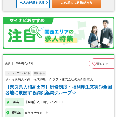
求人の詳細を見る
この求人に興味がある
更新日：2026年6月13日
保存する
パート・アルバイト
調剤薬局
さくら薬局大和高田根成柿店 クラフト株式会社の薬剤師求人
【奈良県大和高田市】研修制度・福利厚生充実◎全国
各地に展開する調剤薬局グループ☆
給与
【時給】2,000円～2,200円
勤務地
奈良県 大和高田市