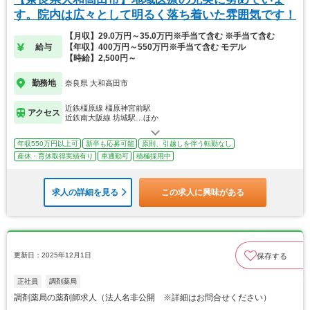
す。院内は広々として明るく落ち着いた雰囲気です！
【月収】29.0万円～35.0万円※手当て含む ※手当て含む
給与
【年収】400万円～550万円※手当て含む モデル
【時給】2,500円～
勤務地
奈良県 大和高田市
近鉄橿原線 橿原神宮前駅
アクセス
近鉄南大阪線 坊城駅…ほか
年収550万円以上可
新卒も応募可能
原則、引越しを伴う転勤なし
産休・育休取得実績有り
車通勤可
積極採用中
求人の詳細を見る
この求人に興味がある
更新日：2025年12月1日
保存する
正社員
調剤薬局
調剤薬局の薬剤師求人（法人名非公開 ※詳細はお問合せください）