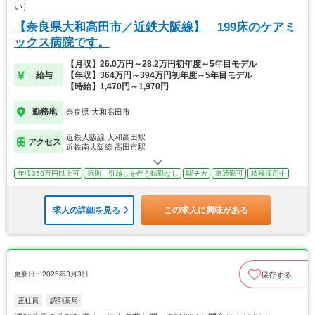
い）
【奈良県大和高田市／近鉄大阪線】 199床のケアミ
ックス病院です。
【月収】26.0万円～28.2万円初年度～5年目モデル
給与
【年収】364万円～394万円初年度～5年目モデル
【時給】1,470円～1,970円
勤務地
奈良県 大和高田市
近鉄大阪線 大和高田駅
アクセス
近鉄南大阪線 高田市駅
年収350万円以上可
原則、引越しを伴う転勤なし
駅チカ
車通勤可
積極採用中
求人の詳細を見る
この求人に興味がある
更新日：2025年3月3日
保存する
正社員
調剤薬局