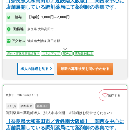
【奈良県大和高田市／近鉄南大阪線】 関西を中心に
店舗展開している調剤薬局にて薬剤師の募集です。
給与
【時給】1,800円～2,000円
勤務地
奈良県 大和高田市
アクセス
近鉄南大阪線 高田市駅
産休・育休取得実績有り
スキルアップ
駅チカ
店舗数30以上
求人の詳細を見る
最新の募集状況を問い合わせる
更新日：2026年6月18日
保存する
正社員
調剤薬局
募集停止
調剤薬局の薬剤師求人（法人名非公開 ※詳細はお問合せください）
【奈良県大和高田市／近鉄南大阪線】 関西を中心に
店舗展開している調剤薬局にて薬剤師の募集です。