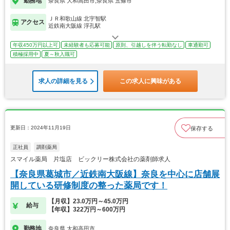
勤務地
奈良県 大和高田市,奈良県 五條市
ＪＲ和歌山線 北宇智駅
アクセス
近鉄南大阪線 浮孔駅
年収450万円以上可
未経験者も応募可能
原則、引越しを伴う転勤なし
車通勤可
積極採用中
夏～秋入職可
求人の詳細を見る
この求人に興味がある
更新日：2024年11月19日
保存する
正社員
調剤薬局
スマイル薬局 片塩店 ビックリー株式会社の薬剤師求人
【奈良県葛城市／近鉄南大阪線】奈良を中心に店舗展
開している研修制度の整った薬局です！
【月収】23.0万円～45.0万円
給与
【年収】322万円～600万円
勤務地
奈良県 大和高田市