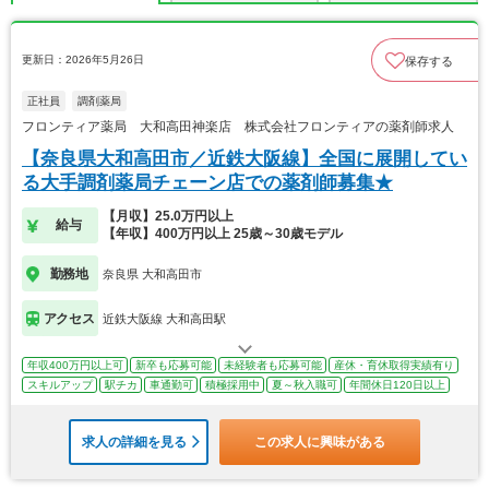
更新日：2026年5月26日
保存する
正社員
調剤薬局
フロンティア薬局 大和高田神楽店 株式会社フロンティアの薬剤師求人
【奈良県大和高田市／近鉄大阪線】全国に展開してい
る大手調剤薬局チェーン店での薬剤師募集★
【月収】25.0万円以上
給与
【年収】400万円以上 25歳～30歳モデル
勤務地
奈良県 大和高田市
アクセス
近鉄大阪線 大和高田駅
年収400万円以上可
新卒も応募可能
未経験者も応募可能
産休・育休取得実績有り
スキルアップ
駅チカ
車通勤可
積極採用中
夏～秋入職可
年間休日120日以上
求人の詳細を見る
この求人に興味がある