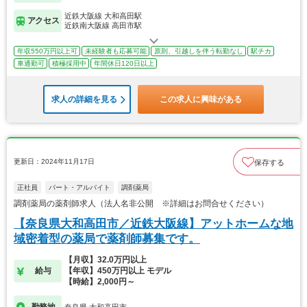
近鉄大阪線 大和高田駅
アクセス
近鉄南大阪線 高田市駅
年収550万円以上可
未経験者も応募可能
原則、引越しを伴う転勤なし
駅チカ
車通勤可
積極採用中
年間休日120日以上
求人の詳細を見る
この求人に興味がある
更新日：2024年11月17日
保存する
正社員
パート・アルバイト
調剤薬局
調剤薬局の薬剤師求人（法人名非公開 ※詳細はお問合せください）
【奈良県大和高田市／近鉄大阪線】アットホームな地
域密着型の薬局で薬剤師募集です。
【月収】32.0万円以上
給与
【年収】450万円以上 モデル
【時給】2,000円～
勤務地
奈良県 大和高田市