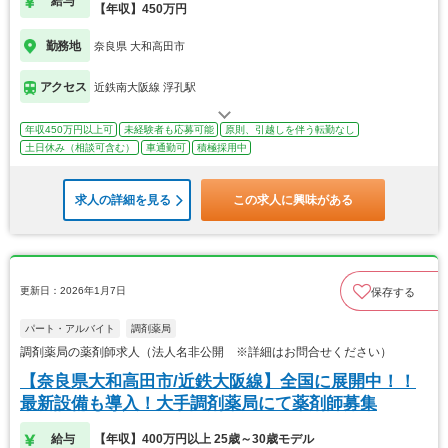
給与
【年収】450万円
勤務地
奈良県 大和高田市
アクセス
近鉄南大阪線 浮孔駅
年収450万円以上可
未経験者も応募可能
原則、引越しを伴う転勤なし
土日休み（相談可含む）
車通勤可
積極採用中
求人の詳細を見る
この求人に興味がある
更新日：2026年1月7日
保存する
パート・アルバイト
調剤薬局
調剤薬局の薬剤師求人（法人名非公開 ※詳細はお問合せください）
【奈良県大和高田市/近鉄大阪線】全国に展開中！！
最新設備も導入！大手調剤薬局にて薬剤師募集
給与
【年収】400万円以上 25歳～30歳モデル