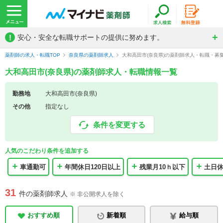
!
安心・安全な転職サポートの提供に努めます。
薬剤師の求人・転職TOP
奈良県の薬剤師求人
大和高田市(奈良県)の薬剤師求人・転職・募
大和高田市(奈良県)の薬剤師求人・転職情報一覧
勤務地
大和高田市(奈良県)
その他
指定なし
条件を変更する
人気のこだわり条件を追加する
車通勤可
年間休日120日以上
残業月10ｈ以下
土日
31
件の薬剤師求人
※ 非公開求人を除く
おすすめ順
新着順
給与順