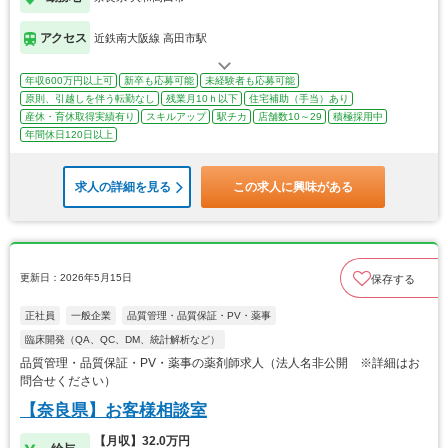
アクセス
近鉄南大阪線 高田市駅
年収600万円以上可
新卒も応募可能
未経験者も応募可能
原則、引越しを伴う転勤なし
残業月10ｈ以下
住宅補助（手当）あり
産休・育休取得実績有り
スキルアップ
駅チカ
店舗数10～29
積極採用中
年間休日120日以上
求人の詳細を見る
この求人に興味がある
更新日：2026年5月15日
保存する
正社員
一般企業
品質管理・品質保証・PV・薬事
臨床開発（QA、QC、DM、統計解析など）
品質管理・品質保証・PV・薬事の薬剤師求人（法人名非公開 ※詳細はお
問合せください）
【奈良県】お客様相談室
【月収】32.0万円