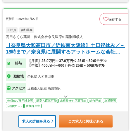
更新日：2025年8月27日
保存する
正社員
調剤薬局
高田さくら薬局 株式会社奈良医療の薬剤師求人
【奈良県大和高田市／近鉄南大阪線】土日祝休み／～
18時まで／奈良県に展開するアットホームな会社で
す
【月収】25.0万円～37.0万円位 25歳～50歳モデル
給与
【年収】400万円～600万円位 25歳～50歳モデル
勤務地
奈良県 大和高田市
アクセス
近鉄南大阪線 高田市駅
年収600万円以上可
新卒も応募可能
未経験者も応募可能
総合門前
車通勤可
店舗数1～9
積極採用中
求人の詳細を見る
この求人に興味がある