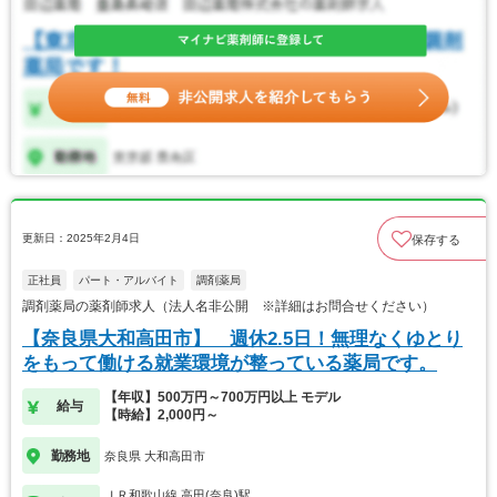
更新日：2025年2月4日
保存する
正社員
パート・アルバイト
調剤薬局
調剤薬局の薬剤師求人（法人名非公開 ※詳細はお問合せください）
【奈良県大和高田市】 週休2.5日！無理なくゆとり
をもって働ける就業環境が整っている薬局です。
【年収】500万円～700万円以上 モデル
給与
【時給】2,000円～
勤務地
奈良県 大和高田市
ＪＲ和歌山線 高田(奈良)駅