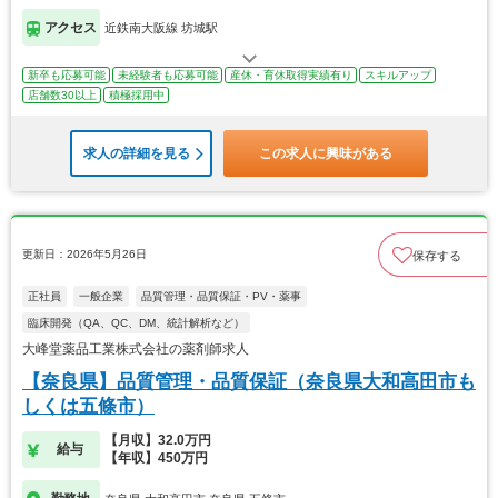
アクセス
近鉄南大阪線 坊城駅
新卒も応募可能
未経験者も応募可能
産休・育休取得実績有り
スキルアップ
店舗数30以上
積極採用中
求人の詳細を見る
この求人に興味がある
更新日：2026年5月26日
保存する
正社員
一般企業
品質管理・品質保証・PV・薬事
臨床開発（QA、QC、DM、統計解析など）
大峰堂薬品工業株式会社の薬剤師求人
【奈良県】品質管理・品質保証（奈良県大和高田市も
しくは五條市）
【月収】32.0万円
給与
【年収】450万円