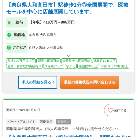
【奈良県大和高田市】駅徒歩1分◎全国展開で、医療
モールを中心に店舗展開しています。
給与
【年収】418万円～806万円
勤務地
奈良県 大和高田市
アクセス
近鉄大阪線 大和高田駅
年収800万円以上可
新卒も応募可能
未経験者も応募可能
残業月10ｈ以下
産休・育休取得実績有り
スキルアップ
駅チカ
店舗数30以上
年間休日120日以上
求人の詳細を見る
最新の募集状況を問い合わせる
更新日：2026年6月18日
保存する
パート・アルバイト
調剤薬局
募集停止
調剤薬局の薬剤師求人（法人名非公開 ※詳細はお問合せください）