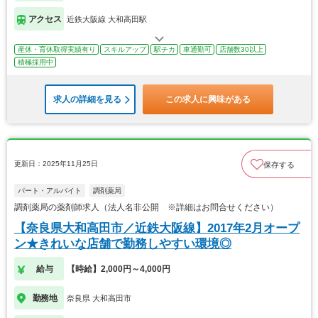
アクセス
近鉄大阪線 大和高田駅
産休・育休取得実績有り
スキルアップ
駅チカ
車通勤可
店舗数30以上
積極採用中
求人の詳細を見る
この求人に興味がある
更新日：2025年11月25日
保存する
パート・アルバイト
調剤薬局
調剤薬局の薬剤師求人（法人名非公開 ※詳細はお問合せください）
【奈良県大和高田市／近鉄大阪線】2017年2月オープ
ン★きれいな店舗で勤務しやすい環境◎
給与
【時給】2,000円～4,000円
勤務地
奈良県 大和高田市