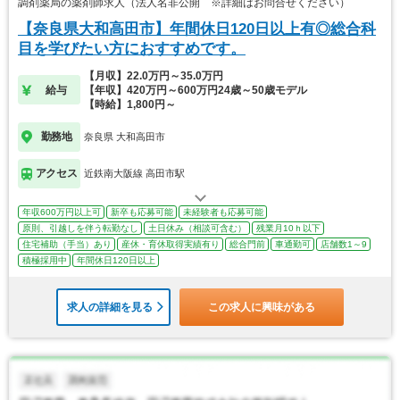
調剤薬局の薬剤師求人（法人名非公開 ※詳細はお問合せください）
【奈良県大和高田市】年間休日120日以上有◎総合科
目を学びたい方におすすめです。
【月収】22.0万円～35.0万円
給与
【年収】420万円～600万円24歳～50歳モデル
【時給】1,800円～
勤務地
奈良県 大和高田市
アクセス
近鉄南大阪線 高田市駅
年収600万円以上可
新卒も応募可能
未経験者も応募可能
原則、引越しを伴う転勤なし
土日休み（相談可含む）
残業月10ｈ以下
住宅補助（手当）あり
産休・育休取得実績有り
総合門前
車通勤可
店舗数1～9
積極採用中
年間休日120日以上
求人の詳細を見る
この求人に興味がある