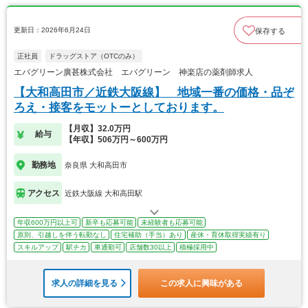
更新日：2026年6月24日
保存する
正社員
ドラッグストア（OTCのみ）
エバグリーン廣甚株式会社 エバグリーン 神楽店の薬剤師求人
【大和高田市／近鉄大阪線】 地域一番の価格・品ぞ
ろえ・接客をモットーとしております。
【月収】32.0万円
給与
【年収】506万円～600万円
勤務地
奈良県 大和高田市
アクセス
近鉄大阪線 大和高田駅
年収600万円以上可
新卒も応募可能
未経験者も応募可能
原則、引越しを伴う転勤なし
住宅補助（手当）あり
産休・育休取得実績有り
スキルアップ
駅チカ
車通勤可
店舗数30以上
積極採用中
求人の詳細を見る
この求人に興味がある