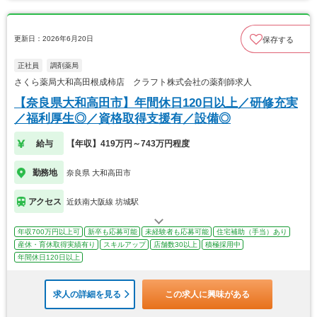
更新日：2026年6月20日
保存する
正社員
調剤薬局
さくら薬局大和高田根成柿店 クラフト株式会社の薬剤師求人
【奈良県大和高田市】年間休日120日以上／研修充実
／福利厚生◎／資格取得支援有／設備◎
給与
【年収】419万円～743万円程度
勤務地
奈良県 大和高田市
アクセス
近鉄南大阪線 坊城駅
年収700万円以上可
新卒も応募可能
未経験者も応募可能
住宅補助（手当）あり
産休・育休取得実績有り
スキルアップ
店舗数30以上
積極採用中
年間休日120日以上
求人の詳細を見る
この求人に興味がある