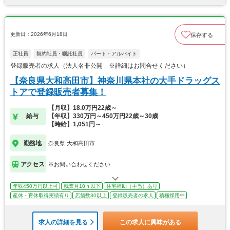
更新日：2026年6月18日
保存する
正社員
契約社員・嘱託社員
パート・アルバイト
登録販売者の求人（法人名非公開 ※詳細はお問合せください）
【奈良県大和高田市】神奈川県本社の大手ドラッグス
トアで登録販売者募集！
【月収】18.0万円22歳～
給与
【年収】330万円～450万円22歳～30歳
【時給】1,051円～
勤務地
奈良県 大和高田市
アクセス
※お問い合わせください
年収450万円以上可
残業月10ｈ以下
住宅補助（手当）あり
産休・育休取得実績有り
店舗数30以上
登録販売者の求人
積極採用中
求人の詳細を見る
この求人に興味がある