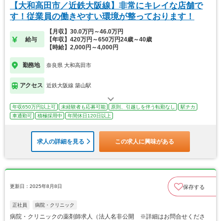
【大和高田市／近鉄大阪線】非常にキレイな店舗で
す！従業員の働きやすい環境が整っております！
【月収】30.0万円～46.0万円
給与
【年収】420万円～650万円24歳～40歳
【時給】2,000円～4,000円
勤務地
奈良県 大和高田市
アクセス
近鉄大阪線 築山駅
年収650万円以上可
未経験者も応募可能
原則、引越しを伴う転勤なし
駅チカ
車通勤可
積極採用中
年間休日120日以上
求人の詳細を見る
この求人に興味がある
更新日：2025年8月8日
保存する
正社員
病院・クリニック
病院・クリニックの薬剤師求人（法人名非公開 ※詳細はお問合せくださ