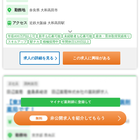
勤務地
奈良県 大和高田市
アクセス
近鉄大阪線 大和高田駅
年収400万円以上可
新卒も応募可能
未経験者も応募可能
産休・育休取得実績有り
スキルアップ
駅チカ
積極採用中
年間休日120日以上
求人の詳細を見る
この求人に興味がある