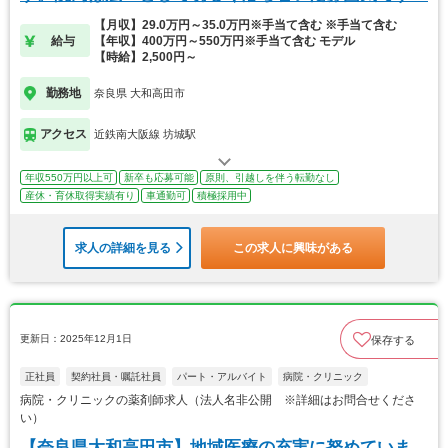
【月収】29.0万円～35.0万円※手当て含む ※手当て含む
給与
【年収】400万円～550万円※手当て含む モデル
【時給】2,500円～
勤務地
奈良県 大和高田市
アクセス
近鉄南大阪線 坊城駅
年収550万円以上可
新卒も応募可能
原則、引越しを伴う転勤なし
産休・育休取得実績有り
車通勤可
積極採用中
求人の詳細を見る
この求人に興味がある
更新日：2025年12月1日
保存する
正社員
契約社員・嘱託社員
パート・アルバイト
病院・クリニック
病院・クリニックの薬剤師求人（法人名非公開 ※詳細はお問合せくださ
い）
【奈良県大和高田市】地域医療の充実に努めていま