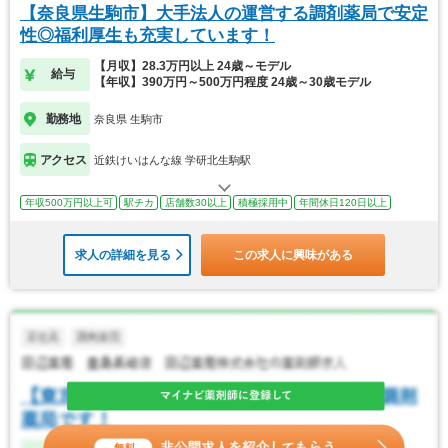
【奈良県生駒市】大手法人の運営する調剤薬局で安定
性◎福利厚生も充実しています！
【月収】28.3万円以上 24歳～モデル
給与
【年収】390万円～500万円程度 24歳～30歳モデル
勤務地
奈良県 生駒市
アクセス
近鉄けいはんな線 学研北生駒駅
年収500万円以上可
駅チカ
店舗数30以上
積極採用中
年間休日120日以上
求人の詳細を見る
この求人に興味がある