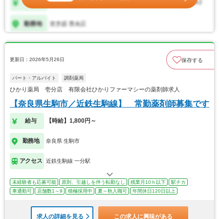
更新日：2026年5月26日
保存する
パート・アルバイト
調剤薬局
ひかり薬局 壱分店 有限会社ひかりファーマシーの薬剤師求人
【奈良県生駒市／近鉄生駒線】 常勤薬剤師募集です
給与
【時給】1,800円～
勤務地
奈良県 生駒市
アクセス
近鉄生駒線 一分駅
未経験者も応募可能
原則、引越しを伴う転勤なし
残業月10ｈ以下
駅チカ
車通勤可
店舗数1～9
積極採用中
夏～秋入職可
年間休日120日以上
求人の詳細を見る
この求人に興味がある