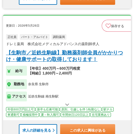
更新日：2026年5月26日
保存する
正社員
パート・アルバイト
調剤薬局
ドレミ薬局 株式会社メディカルアドバンスの薬剤師求人
【生駒市／近鉄生駒線】勤務薬剤師全員がかかりつ
け・健康サポートの取得しております！
【年収】400万円～600万円程度
給与
【時給】1,800円～2,400円
勤務地
奈良県 生駒市
アクセス
近鉄生駒線 南生駒駅
年収600万円以上可
新卒も応募可能
原則、引越しを伴う転勤なし
駅チカ
車通勤可
積極採用中
夏～秋入職可
年間休日120日以上
在宅業務あり
求人の詳細を見る
この求人に興味がある