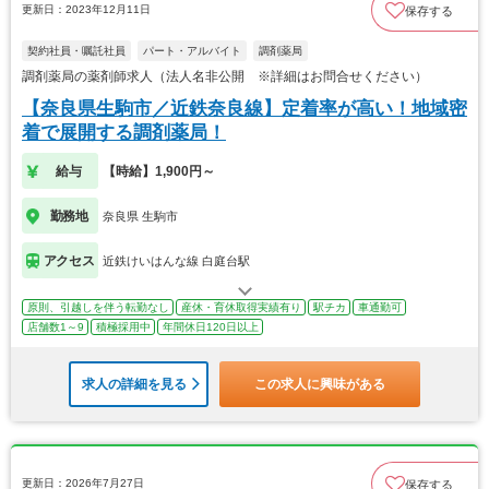
更新日：2023年12月11日
保存する
契約社員・嘱託社員
パート・アルバイト
調剤薬局
調剤薬局の薬剤師求人（法人名非公開 ※詳細はお問合せください）
【奈良県生駒市／近鉄奈良線】定着率が高い！地域密
着で展開する調剤薬局！
給与
【時給】1,900円～
勤務地
奈良県 生駒市
アクセス
近鉄けいはんな線 白庭台駅
原則、引越しを伴う転勤なし
産休・育休取得実績有り
駅チカ
車通勤可
店舗数1～9
積極採用中
年間休日120日以上
求人の詳細を見る
この求人に興味がある
更新日：2026年7月27日
保存する