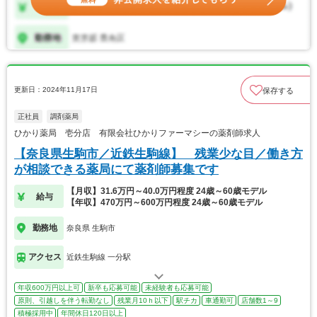
更新日：2024年11月17日
保存する
正社員
調剤薬局
ひかり薬局 壱分店 有限会社ひかりファーマシーの薬剤師求人
【奈良県生駒市／近鉄生駒線】 残業少な目／働き方
が相談できる薬局にて薬剤師募集です
【月収】31.6万円～40.0万円程度 24歳～60歳モデル
給与
【年収】470万円～600万円程度 24歳～60歳モデル
勤務地
奈良県 生駒市
アクセス
近鉄生駒線 一分駅
年収600万円以上可
新卒も応募可能
未経験者も応募可能
原則、引越しを伴う転勤なし
残業月10ｈ以下
駅チカ
車通勤可
店舗数1～9
積極採用中
年間休日120日以上