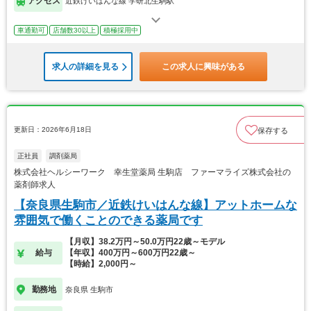
アクセス
近鉄けいはんな線 学研北生駒駅
車通勤可
店舗数30以上
積極採用中
求人の詳細を見る
この求人に興味がある
更新日：2026年6月18日
保存する
正社員
調剤薬局
株式会社ヘルシーワーク 幸生堂薬局 生駒店 ファーマライズ株式会社の
薬剤師求人
【奈良県生駒市／近鉄けいはんな線】アットホームな
雰囲気で働くことのできる薬局です
【月収】38.2万円～50.0万円22歳～モデル
給与
【年収】400万円～600万円22歳～
【時給】2,000円～
勤務地
奈良県 生駒市