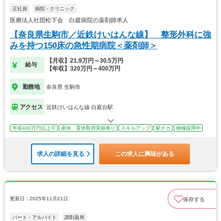
正社員
病院・クリニック
医療法人社団松下会 白庭病院の薬剤師求人
【奈良県生駒市／近鉄けいはんな線】 整形外科に強
みを持つ150床の急性期病院＜薬剤師＞
【月収】21.9万円～30.5万円
給与
【年収】320万円～400万円
勤務地
奈良県 生駒市
アクセス
近鉄けいはんな線 白庭台駅
年収400万円以上可
産休・育休取得実績有り
スキルアップ
駅チカ
積極採用中
求人の詳細を見る
この求人に興味がある
更新日：2025年11月21日
保存する
パート・アルバイト
調剤薬局