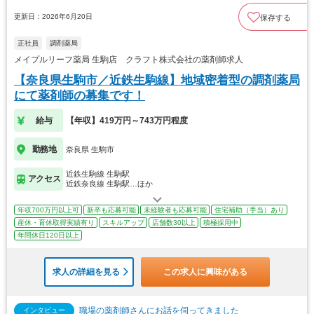
更新日：2026年6月20日
保存する
正社員
調剤薬局
メイプルリーフ薬局 生駒店 クラフト株式会社の薬剤師求人
【奈良県生駒市／近鉄生駒線】地域密着型の調剤薬局
にて薬剤師の募集です！
給与
【年収】419万円～743万円程度
勤務地
奈良県 生駒市
近鉄生駒線 生駒駅
アクセス
近鉄奈良線 生駒駅…ほか
年収700万円以上可
新卒も応募可能
未経験者も応募可能
住宅補助（手当）あり
産休・育休取得実績有り
スキルアップ
店舗数30以上
積極採用中
年間休日120日以上
求人の詳細を見る
この求人に興味がある
職場の薬剤師さんにお話を伺ってきました
インタビュー