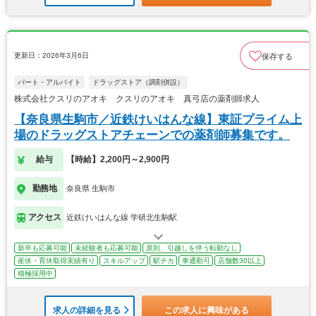
更新日：2026年3月6日
保存する
パート・アルバイト
ドラッグストア（調剤併設）
株式会社クスリのアオキ クスリのアオキ 真弓店の薬剤師求人
【奈良県生駒市／近鉄けいはんな線】東証プライム上
場のドラッグストアチェーンでの薬剤師募集です。
給与
【時給】2,200円～2,900円
勤務地
奈良県 生駒市
アクセス
近鉄けいはんな線 学研北生駒駅
新卒も応募可能
未経験者も応募可能
原則、引越しを伴う転勤なし
産休・育休取得実績有り
スキルアップ
駅チカ
車通勤可
店舗数30以上
積極採用中
求人の詳細を見る
この求人に興味がある