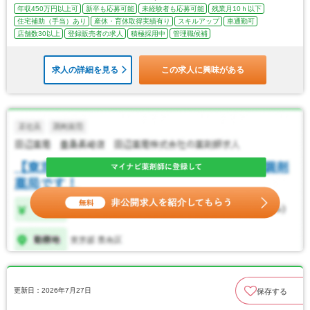
年収450万円以上可
新卒も応募可能
未経験者も応募可能
残業月10ｈ以下
住宅補助（手当）あり
産休・育休取得実績有り
スキルアップ
車通勤可
店舗数30以上
登録販売者の求人
積極採用中
管理職候補
求人の詳細を見る
この求人に興味がある
更新日：2026年7月27日
保存する