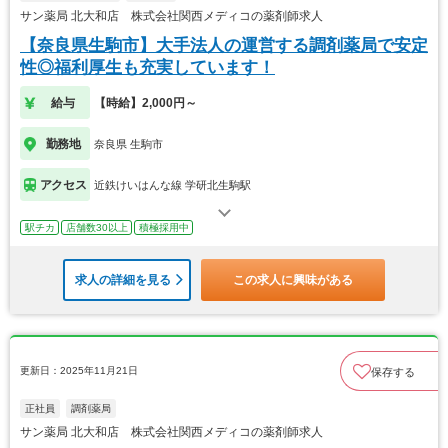
サン薬局 北大和店 株式会社関西メディコの薬剤師求人
【奈良県生駒市】大手法人の運営する調剤薬局で安定
性◎福利厚生も充実しています！
給与
【時給】2,000円～
勤務地
奈良県 生駒市
アクセス
近鉄けいはんな線 学研北生駒駅
駅チカ
店舗数30以上
積極採用中
求人の詳細を見る
この求人に興味がある
更新日：2025年11月21日
保存する
正社員
調剤薬局
サン薬局 北大和店 株式会社関西メディコの薬剤師求人