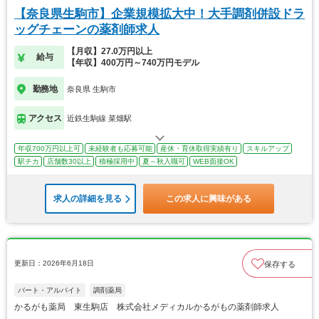
【奈良県生駒市】企業規模拡大中！大手調剤併設ドラ
ッグチェーンの薬剤師求人
【月収】27.0万円以上
給与
【年収】400万円～740万円モデル
勤務地
奈良県 生駒市
アクセス
近鉄生駒線 菜畑駅
年収700万円以上可
未経験者も応募可能
産休・育休取得実績有り
スキルアップ
駅チカ
店舗数30以上
積極採用中
夏～秋入職可
WEB面接OK
求人の詳細を見る
この求人に興味がある
更新日：2026年6月18日
保存する
パート・アルバイト
調剤薬局
かるがも薬局 東生駒店 株式会社メディカルかるがもの薬剤師求人