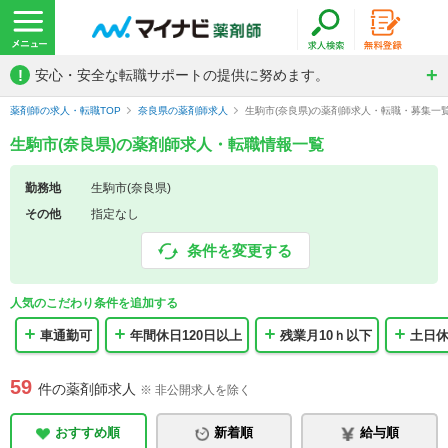
!
安心・安全な転職サポートの提供に努めます。
薬剤師の求人・転職TOP
奈良県の薬剤師求人
生駒市(奈良県)の薬剤師求人・転職・募集一
生駒市(奈良県)の薬剤師求人・転職情報一覧
勤務地
生駒市(奈良県)
その他
指定なし
条件を変更する
人気のこだわり条件を追加する
車通勤可
年間休日120日以上
残業月10ｈ以下
土日
59
件の薬剤師求人
※ 非公開求人を除く
おすすめ順
新着順
給与順