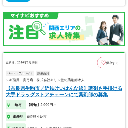
更新日：2026年6月18日
保存する
パート・アルバイト
調剤薬局
スギ薬局 真弓店 株式会社キリン堂の薬剤師求人
【奈良県生駒市／近鉄けいはんな線】調剤も手掛ける
大手ドラッグストアチェーンにて薬剤師の募集
給与
【時給】2,000円～
勤務地
奈良県 生駒市