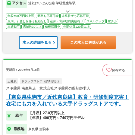
アクセス
近鉄けいはんな線 学研北生駒駅
年収600万円以上可
新卒も応募可能
未経験者も応募可能
原則、引越しを伴う転勤なし
産休・育休取得実績有り
スキルアップ
駅チカ
車通勤可
店舗数30以上
積極採用中
年間休日120日以上
求人の詳細を見る
この求人に興味がある
更新日：2026年6月18日
保存する
正社員
ドラッグストア（調剤併設）
スギ薬局 南生駒店 株式会社スギ薬局の薬剤師求人
【奈良県生駒市／近鉄奈良線】教育・研修制度充実！
在宅にも力を入れている大手ドラッグストアです。
【月収】27.0万円以上
給与
【年収】400万円～740万円モデル
勤務地
奈良県 生駒市