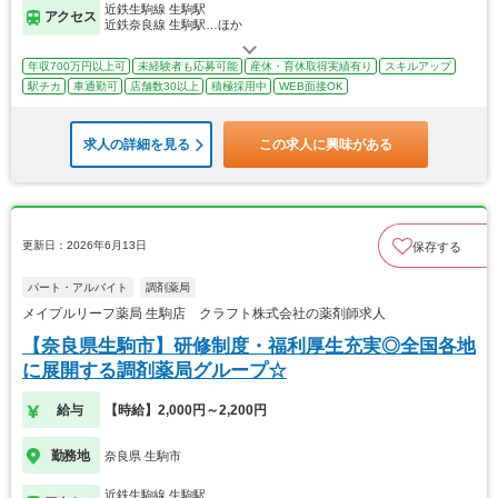
近鉄生駒線 生駒駅
アクセス
近鉄奈良線 生駒駅…ほか
年収700万円以上可
未経験者も応募可能
産休・育休取得実績有り
スキルアップ
駅チカ
車通勤可
店舗数30以上
積極採用中
WEB面接OK
求人の詳細を見る
この求人に興味がある
更新日：2026年6月13日
保存する
パート・アルバイト
調剤薬局
メイプルリーフ薬局 生駒店 クラフト株式会社の薬剤師求人
【奈良県生駒市】研修制度・福利厚生充実◎全国各地
に展開する調剤薬局グループ☆
給与
【時給】2,000円～2,200円
勤務地
奈良県 生駒市
近鉄生駒線 生駒駅