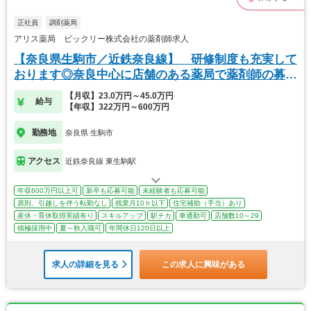
正社員
調剤薬局
アリス薬局 ビックリー株式会社の薬剤師求人
【奈良県生駒市／近鉄奈良線】 研修制度も充実して
おります◎奈良中心に店舗のある薬局で薬剤師の募集
です
【月収】23.0万円～45.0万円
給与
【年収】322万円～600万円
勤務地
奈良県 生駒市
アクセス
近鉄奈良線 東生駒駅
年収600万円以上可
新卒も応募可能
未経験者も応募可能
原則、引越しを伴う転勤なし
残業月10ｈ以下
住宅補助（手当）あり
産休・育休取得実績有り
スキルアップ
駅チカ
車通勤可
店舗数10～29
積極採用中
夏～秋入職可
年間休日120日以上
求人の詳細を見る
この求人に興味がある