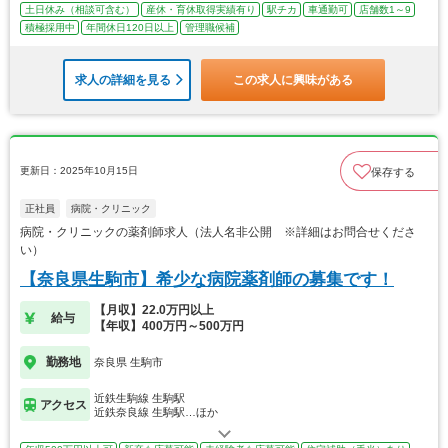
土日休み（相談可含む）
産休・育休取得実績有り
駅チカ
車通勤可
店舗数1～9
積極採用中
年間休日120日以上
管理職候補
求人の詳細を見る
この求人に興味がある
更新日：2025年10月15日
保存する
正社員
病院・クリニック
病院・クリニックの薬剤師求人（法人名非公開 ※詳細はお問合せくださ
い）
【奈良県生駒市】希少な病院薬剤師の募集です！
【月収】22.0万円以上
給与
【年収】400万円～500万円
勤務地
奈良県 生駒市
近鉄生駒線 生駒駅
アクセス
近鉄奈良線 生駒駅…ほか