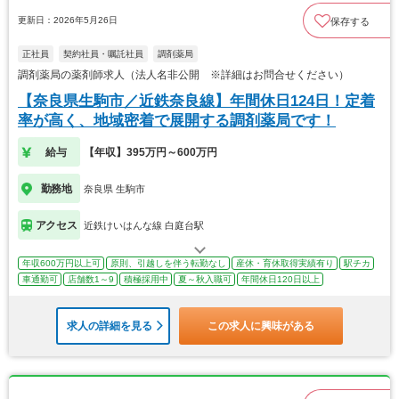
更新日：2026年5月26日
保存する
正社員
契約社員・嘱託社員
調剤薬局
調剤薬局の薬剤師求人（法人名非公開 ※詳細はお問合せください）
【奈良県生駒市／近鉄奈良線】年間休日124日！定着
率が高く、地域密着で展開する調剤薬局です！
給与
【年収】395万円～600万円
勤務地
奈良県 生駒市
アクセス
近鉄けいはんな線 白庭台駅
年収600万円以上可
原則、引越しを伴う転勤なし
産休・育休取得実績有り
駅チカ
車通勤可
店舗数1～9
積極採用中
夏～秋入職可
年間休日120日以上
求人の詳細を見る
この求人に興味がある