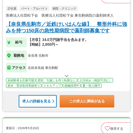
正社員
パート・アルバイト
病院・クリニック
医療法人社団松下会 医療法人社団松下会 東生駒病院の薬剤師求人
【奈良県生駒市／近鉄けいはんな線】 整形外科に強
みを持つ150床の急性期病院で薬剤師募集です
【月収】34.0万円諸手当を含みます。
給与
【時給】2,000円～
勤務地
奈良県 生駒市
アクセス
近鉄奈良線 東生駒駅
未経験者も応募可能
原則、引越しを伴う転勤なし
土日休み（相談可含む）
産休・育休取得実績有り
スキルアップ
積極採用中
夏～秋入職可
求人の詳細を見る
この求人に興味がある
更新日：2026年5月26日
保存する