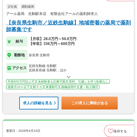
正社員
調剤薬局
アール薬局 生駒駅本店 有限会社アールの薬剤師求人
【奈良県生駒市／近鉄生駒線】地域密着の薬局で薬剤
師募集です
【月収】28.0万円～50.0万円
給与
【年収】336万円～600万円
勤務地
奈良県 生駒市
近鉄生駒線 生駒駅
アクセス
近鉄奈良線 生駒駅…ほか
年収600万円以上可
未経験者も応募可能
原則、引越しを伴う転勤なし
残業月10ｈ以下
駅チカ
車通勤可
積極採用中
夏～秋入職可
求人の詳細を見る
この求人に興味がある
更新日：2026年4月10日
保存する