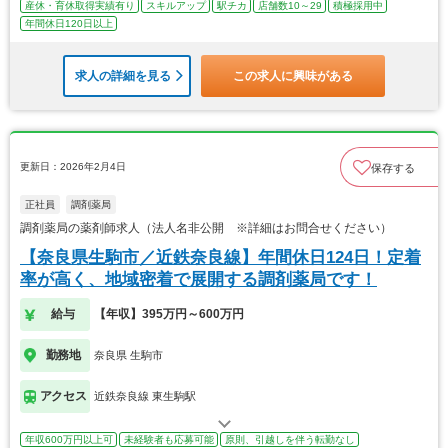
産休・育休取得実績有り
スキルアップ
駅チカ
店舗数10～29
積極採用中
年間休日120日以上
求人の詳細を見る
この求人に興味がある
更新日：2026年2月4日
保存する
正社員
調剤薬局
調剤薬局の薬剤師求人（法人名非公開 ※詳細はお問合せください）
【奈良県生駒市／近鉄奈良線】年間休日124日！定着
率が高く、地域密着で展開する調剤薬局です！
給与
【年収】395万円～600万円
勤務地
奈良県 生駒市
アクセス
近鉄奈良線 東生駒駅
年収600万円以上可
未経験者も応募可能
原則、引越しを伴う転勤なし