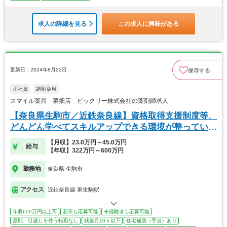
求人の詳細を見る
この求人に興味がある
更新日：2024年8月22日
保存する
正社員
調剤薬局
スマイル薬局 菜畑店 ビックリー株式会社の薬剤師求人
【奈良県生駒市／近鉄奈良線】資格取得支援制度等、
どんどん学べてスキルアップできる環境が整っていま
す。
【月収】23.0万円～45.0万円
給与
【年収】322万円～600万円
勤務地
奈良県 生駒市
アクセス
近鉄奈良線 東生駒駅
年収600万円以上可
新卒も応募可能
未経験者も応募可能
原則、引越しを伴う転勤なし
残業月10ｈ以下
住宅補助（手当）あり