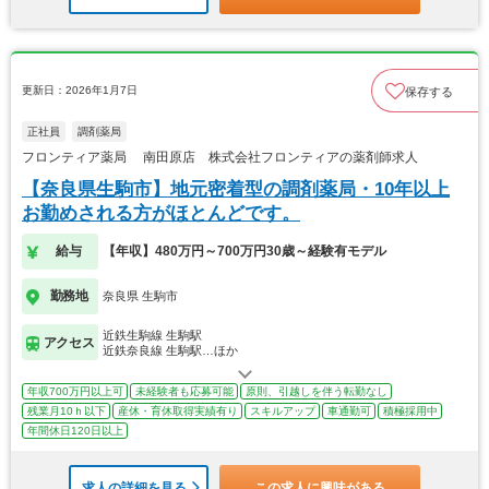
更新日：2026年1月7日
保存する
正社員
調剤薬局
フロンティア薬局 南田原店 株式会社フロンティアの薬剤師求人
【奈良県生駒市】地元密着型の調剤薬局・10年以上
お勤めされる方がほとんどです。
給与
【年収】480万円～700万円30歳～経験有モデル
勤務地
奈良県 生駒市
近鉄生駒線 生駒駅
アクセス
近鉄奈良線 生駒駅…ほか
年収700万円以上可
未経験者も応募可能
原則、引越しを伴う転勤なし
残業月10ｈ以下
産休・育休取得実績有り
スキルアップ
車通勤可
積極採用中
年間休日120日以上
求人の詳細を見る
この求人に興味がある