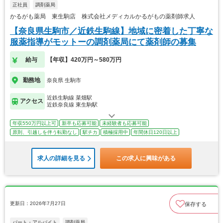
正社員
調剤薬局
かるがも薬局 東生駒店 株式会社メディカルかるがもの薬剤師求人
【奈良県生駒市／近鉄生駒線】地域に密着した丁寧な
服薬指導がモットーの調剤薬局にて薬剤師の募集
給与
【年収】420万円～580万円
勤務地
奈良県 生駒市
近鉄生駒線 菜畑駅
アクセス
近鉄奈良線 東生駒駅
年収550万円以上可
新卒も応募可能
未経験者も応募可能
原則、引越しを伴う転勤なし
駅チカ
積極採用中
年間休日120日以上
求人の詳細を見る
この求人に興味がある
更新日：2026年7月27日
保存する
パート・アルバイト
調剤薬局