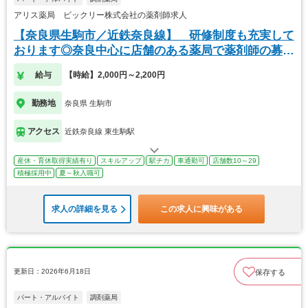
アリス薬局 ビックリー株式会社の薬剤師求人
【奈良県生駒市／近鉄奈良線】 研修制度も充実して
おります◎奈良中心に店舗のある薬局で薬剤師の募集
です
給与
【時給】2,000円～2,200円
勤務地
奈良県 生駒市
アクセス
近鉄奈良線 東生駒駅
産休・育休取得実績有り
スキルアップ
駅チカ
車通勤可
店舗数10～29
積極採用中
夏～秋入職可
求人の詳細を見る
この求人に興味がある
更新日：2026年6月18日
保存する
パート・アルバイト
調剤薬局