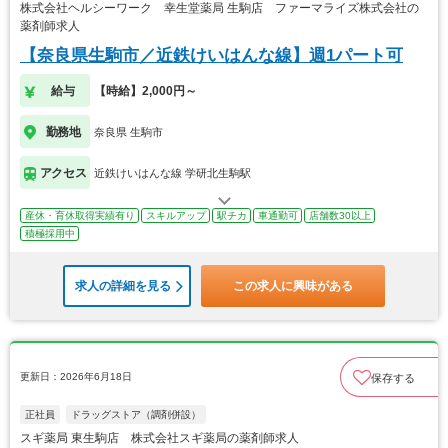
株式会社ヘルシーワーク 幸生堂薬局 生駒店 ファーマライズ株式会社の
薬剤師求人
【奈良県生駒市／近鉄けいはんな線】週1パート可
給与
【時給】2,000円～
勤務地
奈良県 生駒市
アクセス
近鉄けいはんな線 学研北生駒駅
産休・育休取得実績有り
スキルアップ
駅チカ
車通勤可
店舗数30以上
積極採用中
求人の詳細を見る
この求人に興味がある
更新日：2026年6月18日
保存する
正社員
ドラッグストア（調剤併設）
スギ薬局 東生駒店 株式会社スギ薬局の薬剤師求人