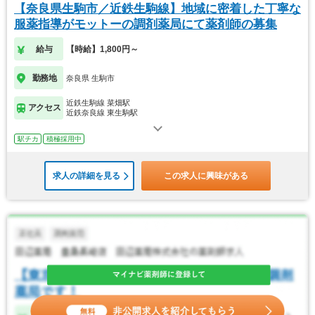
【奈良県生駒市／近鉄生駒線】地域に密着した丁寧な
服薬指導がモットーの調剤薬局にて薬剤師の募集
給与
【時給】1,800円～
勤務地
奈良県 生駒市
近鉄生駒線 菜畑駅
アクセス
近鉄奈良線 東生駒駅
駅チカ
積極採用中
求人の詳細を見る
この求人に興味がある