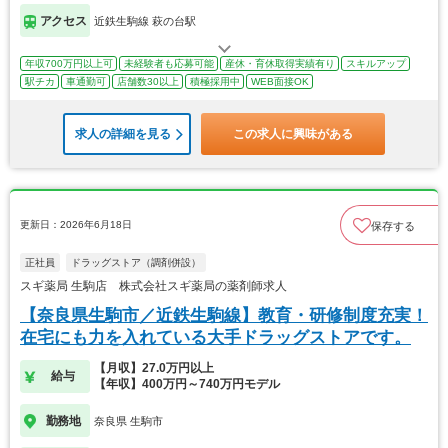
アクセス
近鉄生駒線 萩の台駅
年収700万円以上可
未経験者も応募可能
産休・育休取得実績有り
スキルアップ
駅チカ
車通勤可
店舗数30以上
積極採用中
WEB面接OK
求人の詳細を見る
この求人に興味がある
更新日：2026年6月18日
保存する
正社員
ドラッグストア（調剤併設）
スギ薬局 生駒店 株式会社スギ薬局の薬剤師求人
【奈良県生駒市／近鉄生駒線】教育・研修制度充実！
在宅にも力を入れている大手ドラッグストアです。
【月収】27.0万円以上
給与
【年収】400万円～740万円モデル
勤務地
奈良県 生駒市