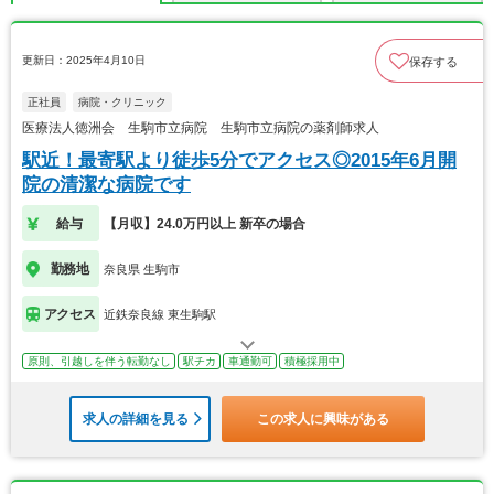
更新日：2025年4月10日
保存する
正社員
病院・クリニック
医療法人徳洲会 生駒市立病院 生駒市立病院の薬剤師求人
駅近！最寄駅より徒歩5分でアクセス◎2015年6月開
院の清潔な病院です
給与
【月収】24.0万円以上 新卒の場合
勤務地
奈良県 生駒市
アクセス
近鉄奈良線 東生駒駅
原則、引越しを伴う転勤なし
駅チカ
車通勤可
積極採用中
求人の詳細を見る
この求人に興味がある