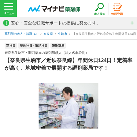
!
安心・安全な転職サポートの提供に努めます。
薬剤師の求人・転職TOP
奈良県
生駒市
【奈良県生駒市／近鉄奈良線】年間休日124日
正社員
契約社員・嘱託社員
調剤薬局
奈良県生駒市・調剤薬局の薬剤師求人（法人名非公開）
【奈良県生駒市／近鉄奈良線】年間休日124日！定着率
が高く、地域密着で展開する調剤薬局です！