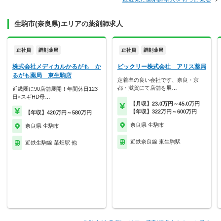
生駒市(奈良県)エリアの薬剤師求人
正社員
調剤薬局
正社員
調剤薬局
株式会社メディカルかるがも か
ビックリー株式会社 アリス薬局
るがも薬局 東生駒店
定着率の良い会社です、奈良・京
都・滋賀にて店舗を展…
近畿圏に90店舗展開！年間休日123
日×スギHD母…
【月収】23.0万円～45.0万円
【年収】322万円～600万円
【年収】420万円～580万円
奈良県 生駒市
奈良県 生駒市
近鉄奈良線 東生駒駅
近鉄生駒線 菜畑駅 他