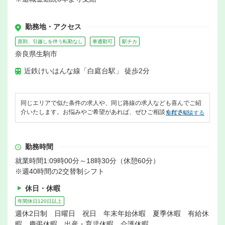
勤務地・アクセス
原則、引越しを伴う転勤なし
車通勤可
駅チカ
奈良県生駒市
近鉄けいはんな線「白庭台駅」 徒歩2分
同じエリアで似た条件の求人や、同じ路線の求人なども喜んでご紹
介いたします。お悩みやご希望があれば、ぜひご相談ください。
無料で相談する
勤務時間
就業時間1:09時00分～18時30分（休憩60分）
※週40時間の2交替制シフト
休日・休暇
年間休日120日以上
週休2日制 日曜日 祝日 年末年始休暇 夏季休暇 有給休
暇 慶弔休暇 出産・育児休暇 介護休暇