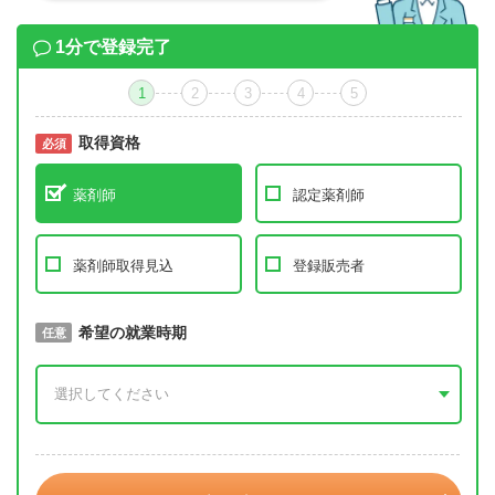
1分で登録完了
1
2
3
4
5
取得資格
必須
必須
薬剤師
認定薬剤師
薬剤師取得見込
登録販売者
取得予定年
希望の就業時期
必須
任意
年 3月