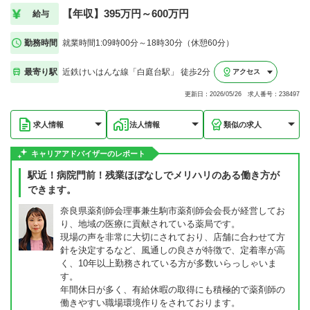
【年収】395万円～600万円
給与
勤務時間
就業時間1:09時00分～18時30分（休憩60分）
最寄り駅
近鉄けいはんな線「白庭台駅」 徒歩2分
アクセス
更新日：2026/05/26 求人番号：238497
求人情報
法人情報
類似の求人
キャリアアドバイザーのレポート
駅近！病院門前！残業ほぼなしでメリハリのある働き方が
できます。
奈良県薬剤師会理事兼生駒市薬剤師会会長が経営してお
り、地域の医療に貢献されている薬局です。
現場の声を非常に大切にされており、店舗に合わせて方
針を決定するなど、風通しの良さが特徴で、定着率が高
く、10年以上勤務されている方が多数いらっしゃいま
す。
年間休日が多く、有給休暇の取得にも積極的で薬剤師の
働きやすい職場環境作りをされております。