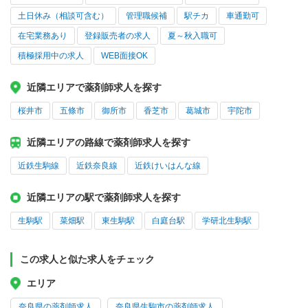
土日休み（相談可含む）
管理職候補
駅チカ
車通勤可
在宅業務あり
登録販売者の求人
夏～秋入職可
積極採用中の求人
WEB面接OK
近隣エリアで薬剤師求人を探す
桜井市
五條市
御所市
香芝市
葛城市
宇陀市
近隣エリアの路線で薬剤師求人を探す
近鉄生駒線
近鉄奈良線
近鉄けいはんな線
近隣エリアの駅で薬剤師求人を探す
生駒駅
菜畑駅
東生駒駅
白庭台駅
学研北生駒駅
この求人と似た求人をチェック
エリア
奈良県の薬剤師求人
奈良県生駒市の薬剤師求人