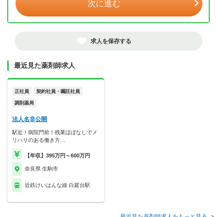
次に進む
求人を保存する
最近見た薬剤師求人
正社員
契約社員・嘱託社員
調剤薬局
法人名非公開
駅近！病院門前！残業ほぼなしでメ
リハリのある働き方…
【年収】395万円～600万円
奈良県 生駒市
近鉄けいはんな線 白庭台駅
最近見た薬剤師求人をもっと見る