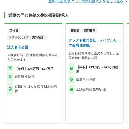
生駒市(奈良県)エリアの薬剤師求人をもっと見る
近隣の同じ路線の別の薬剤師求人
正社員
正社員
調剤薬局
ドラッグストア（調剤併設）
クラフト株式会社 メイプルリー
フ薬局 生駒店
法人名非公開
患者様に寄り添う薬局を目指し、全
未経験可能・評価制度明確で高年収
国各地に展開する調…
も目指せます！
【年収】419万円～743万円程
【年収】428万円～673万円
度
奈良県 生駒市
奈良県 生駒市
近鉄けいはんな線 学研北生駒
近鉄生駒線 生駒駅 他
駅