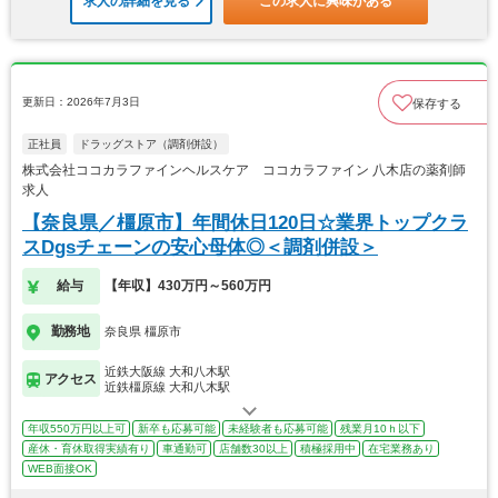
求人の詳細を見る
この求人に興味がある
更新日：2026年7月3日
保存する
正社員
ドラッグストア（調剤併設）
株式会社ココカラファインヘルスケア ココカラファイン 八木店の薬剤師
求人
【奈良県／橿原市】年間休日120日☆業界トップクラ
スDgsチェーンの安心母体◎＜調剤併設＞
給与
【年収】430万円～560万円
勤務地
奈良県 橿原市
近鉄大阪線 大和八木駅
アクセス
近鉄橿原線 大和八木駅
年収550万円以上可
新卒も応募可能
未経験者も応募可能
残業月10ｈ以下
産休・育休取得実績有り
車通勤可
店舗数30以上
積極採用中
在宅業務あり
WEB面接OK