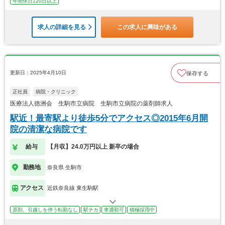
年間休日120日以上
求人の詳細を見る
この求人に興味がある
更新日：2025年4月10日
保存する
正社員
病院・クリニック
医療法人徳洲会 生駒市立病院 生駒市立病院の薬剤師求人
駅近！最寄駅より徒歩5分でアクセス◎2015年6月開
院の清潔な病院です
給与
【月収】24.0万円以上 新卒の場合
勤務地
奈良県 生駒市
アクセス
近鉄奈良線 東生駒駅
原則、引越しを伴う転勤なし
駅チカ
車通勤可
積極採用中