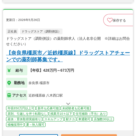
更新日：2026年5月26日
保存する
正社員
ドラッグストア（調剤併設）
ドラッグストア（調剤併設）の薬剤師求人（法人名非公開 ※詳細はお問合
せください）
【奈良県橿原市／近鉄橿原線】ドラッグストアチェー
ンでの薬剤師募集です。
給与
【年収】428万円～673万円
勤務地
奈良県 橿原市
アクセス
近鉄橿原線 八木西口駅
年収650万円以上可
新卒も応募可能
未経験者も応募可能
原則、引越しを伴う転勤なし
残業月10ｈ以下
住宅補助（手当）あり
産休・育休取得実績有り
スキルアップ
駅チカ
車通勤可
店舗数30以上
積極採用中
夏～秋入職可