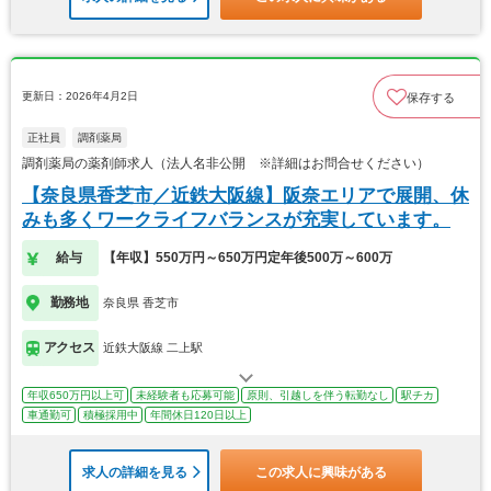
更新日：2026年4月2日
保存する
正社員
調剤薬局
調剤薬局の薬剤師求人（法人名非公開 ※詳細はお問合せください）
【奈良県香芝市／近鉄大阪線】阪奈エリアで展開、休
みも多くワークライフバランスが充実しています。
給与
【年収】550万円～650万円定年後500万～600万
勤務地
奈良県 香芝市
アクセス
近鉄大阪線 二上駅
年収650万円以上可
未経験者も応募可能
原則、引越しを伴う転勤なし
駅チカ
車通勤可
積極採用中
年間休日120日以上
求人の詳細を見る
この求人に興味がある