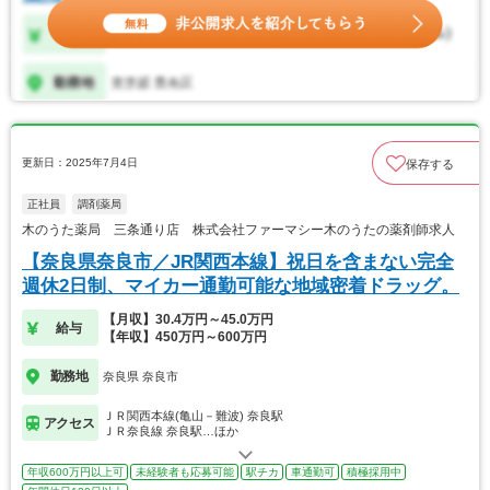
更新日：2025年7月4日
保存する
正社員
調剤薬局
木のうた薬局 三条通り店 株式会社ファーマシー木のうたの薬剤師求人
【奈良県奈良市／JR関西本線】祝日を含まない完全
週休2日制、マイカー通勤可能な地域密着ドラッグ。
【月収】30.4万円～45.0万円
給与
【年収】450万円～600万円
勤務地
奈良県 奈良市
ＪＲ関西本線(亀山－難波) 奈良駅
アクセス
ＪＲ奈良線 奈良駅…ほか
年収600万円以上可
未経験者も応募可能
駅チカ
車通勤可
積極採用中