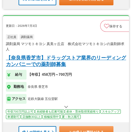
更新日：2026年7月3日
保存する
正社員
調剤薬局
調剤薬局 マツモトキヨシ 真美ヶ丘店 株式会社マツモトキヨシの薬剤師求
人
【奈良県香芝市】ドラッグストア業界のリーディング
カンパニーでの薬剤師募集
給与
【年収】458万円～700万円
勤務地
奈良県 香芝市
アクセス
近鉄大阪線 五位堂駅
年収700万円以上可
未経験者も応募可能
産休・育休取得実績有り
スキルアップ
車通勤可
店舗数30以上
積極採用中
夏～秋入職可