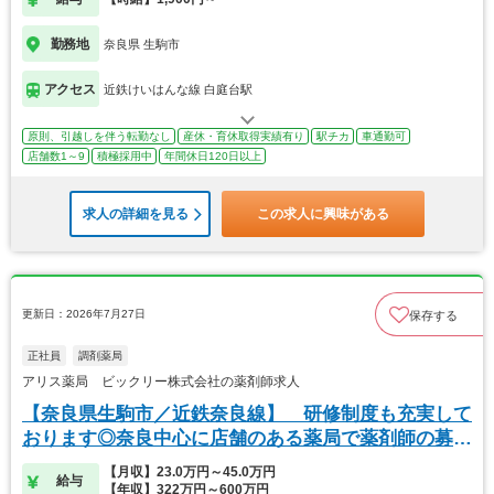
勤務地
奈良県 生駒市
アクセス
近鉄けいはんな線 白庭台駅
原則、引越しを伴う転勤なし
産休・育休取得実績有り
駅チカ
車通勤可
店舗数1～9
積極採用中
年間休日120日以上
求人の詳細を見る
この求人に興味がある
更新日：2026年7月27日
保存する
正社員
調剤薬局
アリス薬局 ビックリー株式会社の薬剤師求人
【奈良県生駒市／近鉄奈良線】 研修制度も充実して
おります◎奈良中心に店舗のある薬局で薬剤師の募集
です
【月収】23.0万円～45.0万円
給与
【年収】322万円～600万円