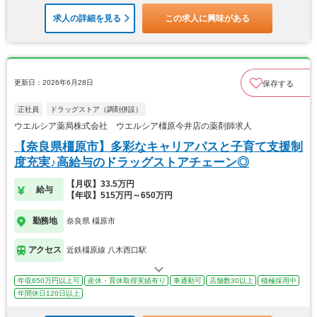
求人の詳細を見る
この求人に興味がある
更新日：2026年6月28日
保存する
正社員
ドラッグストア（調剤併設）
ウエルシア薬局株式会社 ウエルシア橿原今井店の薬剤師求人
【奈良県橿原市】多彩なキャリアパスと子育て支援制
度充実♪高給与のドラッグストアチェーン◎
【月収】33.5万円
給与
【年収】515万円～650万円
勤務地
奈良県 橿原市
アクセス
近鉄橿原線 八木西口駅
年収650万円以上可
産休・育休取得実績有り
車通勤可
店舗数30以上
積極採用中
年間休日120日以上