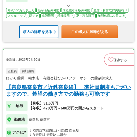
年収400万円以上可
新卒も応募可能
未経験者も応募可能
産休・育休取得実績有り
スキルアップ
駅チカ
車通勤可
積極採用中
夏～秋入職可
年間休日120日以上
求人の詳細を見る
この求人に興味がある
更新日：2026年5月26日
保存する
正社員
調剤薬局
ひかり薬局 柏木店 有限会社ひかりファーマシーの薬剤師求人
【奈良県奈良市／近鉄奈良線】 準社員制度もござい
ますので、希望の働き方での勤務も可能です
【月収】31.6万円
給与
【年収】470万円～600万円の間からスタート
勤務地
奈良県 奈良市
ＪＲ関西本線(亀山－難波) 奈良駅
アクセス
ＪＲ奈良線 奈良駅…ほか