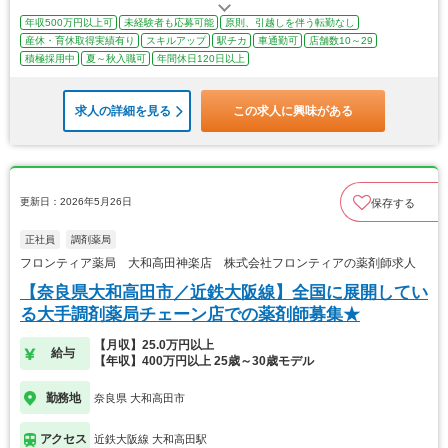
年収500万円以上可
未経験者も応募可能
原則、引越しを伴う転勤なし
産休・育休取得実績有り
スキルアップ
駅チカ
車通勤可
店舗数10～29
積極採用中
夏～秋入職可
年間休日120日以上
求人の詳細を見る
この求人に興味がある
更新日：2026年5月26日
保存する
正社員
調剤薬局
フロンティア薬局 大和高田神楽店 株式会社フロンティアの薬剤師求人
【奈良県大和高田市／近鉄大阪線】全国に展開してい
る大手調剤薬局チェーン店での薬剤師募集★
【月収】25.0万円以上
給与
【年収】400万円以上 25歳～30歳モデル
勤務地
奈良県 大和高田市
アクセス
近鉄大阪線 大和高田駅