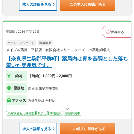
求人の詳細を見る
この求人に興味がある
更新日：2026年7月15日
保存する
パート・アルバイト
調剤薬局
メイプル薬局 平群店 有限会社スリースターズ の薬剤師求人
【奈良県生駒郡平群町】薬局内は青を基調とした落ち
着いた雰囲気です。
給与
【時給】1,800円～2,000円
勤務地
奈良県 生駒郡平群町
アクセス
近鉄生駒線 平群駅
未経験者も応募可能
駅チカ
車通勤可
積極採用中
求人の詳細を見る
この求人に興味がある