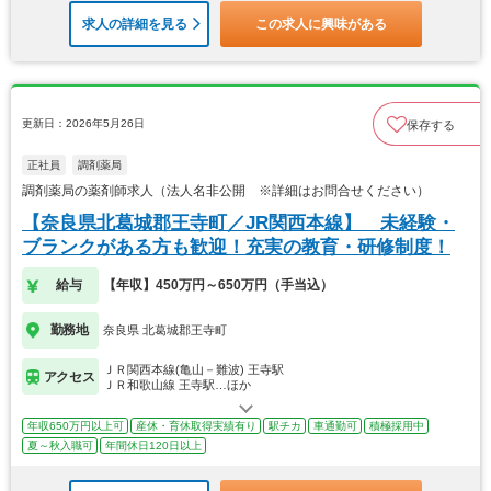
求人の詳細を見る
この求人に興味がある
更新日：2026年5月26日
保存する
正社員
調剤薬局
調剤薬局の薬剤師求人（法人名非公開 ※詳細はお問合せください）
【奈良県北葛城郡王寺町／JR関西本線】 未経験・
ブランクがある方も歓迎！充実の教育・研修制度！
給与
【年収】450万円～650万円（手当込）
勤務地
奈良県 北葛城郡王寺町
ＪＲ関西本線(亀山－難波) 王寺駅
アクセス
ＪＲ和歌山線 王寺駅…ほか
年収650万円以上可
産休・育休取得実績有り
駅チカ
車通勤可
積極採用中
夏～秋入職可
年間休日120日以上