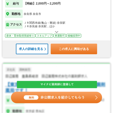
給与
【時給】2,000円～2,200円
勤務地
奈良県 奈良市
ＪＲ関西本線(亀山－難波) 奈良駅
アクセス
ＪＲ奈良線 奈良駅…ほか
産休・育休取得実績有り
スキルアップ
車通勤可
積極採用中
求人の詳細を見る
この求人に興味がある