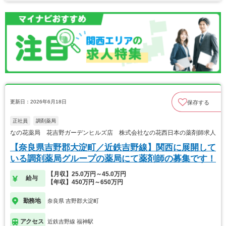
更新日：2026年6月18日
保存する
正社員
調剤薬局
なの花薬局 花吉野ガーデンヒルズ店 株式会社なの花西日本の薬剤師求人
【奈良県吉野郡大淀町／近鉄吉野線】関西に展開して
いる調剤薬局グループの薬局にて薬剤師の募集です！
【月収】25.0万円～45.0万円
給与
【年収】450万円～650万円
勤務地
奈良県 吉野郡大淀町
アクセス
近鉄吉野線 福神駅