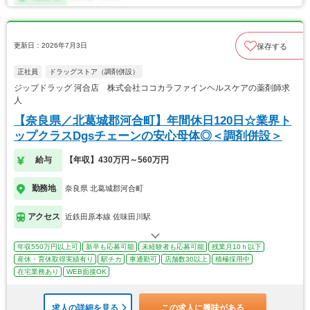
更新日：2026年7月3日
保存する
正社員
ドラッグストア（調剤併設）
ジップドラッグ 河合店 株式会社ココカラファインヘルスケアの薬剤師求
人
【奈良県／北葛城郡河合町】年間休日120日☆業界ト
ップクラスDgsチェーンの安心母体◎＜調剤併設＞
給与
【年収】430万円～560万円
勤務地
奈良県 北葛城郡河合町
アクセス
近鉄田原本線 佐味田川駅
年収550万円以上可
新卒も応募可能
未経験者も応募可能
残業月10ｈ以下
産休・育休取得実績有り
駅チカ
車通勤可
店舗数30以上
積極採用中
在宅業務あり
WEB面接OK
求人の詳細を見る
この求人に興味がある