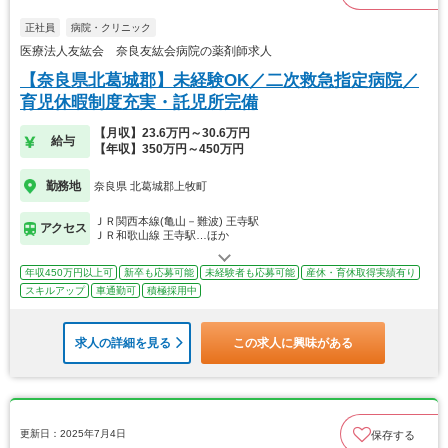
正社員
病院・クリニック
医療法人友紘会 奈良友紘会病院の薬剤師求人
【奈良県北葛城郡】未経験OK／二次救急指定病院／
育児休暇制度充実・託児所完備
【月収】23.6万円～30.6万円
給与
【年収】350万円～450万円
勤務地
奈良県 北葛城郡上牧町
ＪＲ関西本線(亀山－難波) 王寺駅
アクセス
ＪＲ和歌山線 王寺駅…ほか
年収450万円以上可
新卒も応募可能
未経験者も応募可能
産休・育休取得実績有り
スキルアップ
車通勤可
積極採用中
求人の詳細を見る
この求人に興味がある
更新日：2025年7月4日
保存する