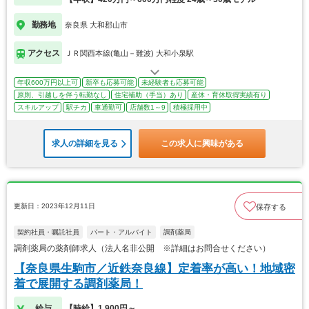
勤務地
奈良県 大和郡山市
アクセス
ＪＲ関西本線(亀山－難波) 大和小泉駅
年収600万円以上可
新卒も応募可能
未経験者も応募可能
原則、引越しを伴う転勤なし
住宅補助（手当）あり
産休・育休取得実績有り
スキルアップ
駅チカ
車通勤可
店舗数1～9
積極採用中
求人の詳細を見る
この求人に興味がある
更新日：2023年12月11日
保存する
契約社員・嘱託社員
パート・アルバイト
調剤薬局
調剤薬局の薬剤師求人（法人名非公開 ※詳細はお問合せください）
【奈良県生駒市／近鉄奈良線】定着率が高い！地域密
着で展開する調剤薬局！
給与
【時給】1,900円～