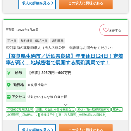
求人の詳細を見る
この求人に興味がある
更新日：2026年5月26日
保存する
正社員
契約社員・嘱託社員
調剤薬局
調剤薬局の薬剤師求人（法人名非公開 ※詳細はお問合せください）
【奈良県生駒市／近鉄奈良線】年間休日124日！定着
率が高く、地域密着で展開する調剤薬局です！
給与
【年収】395万円～600万円
勤務地
奈良県 生駒市
アクセス
近鉄けいはんな線 白庭台駅
年収600万円以上可
原則、引越しを伴う転勤なし
産休・育休取得実績有り
駅チカ
車通勤可
店舗数1～9
積極採用中
夏～秋入職可
年間休日120日以上
求人の詳細を見る
この求人に興味がある