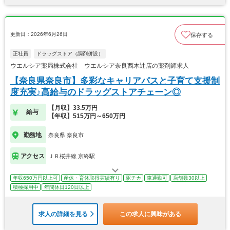
更新日：2026年6月26日
保存する
正社員
ドラッグストア（調剤併設）
ウエルシア薬局株式会社 ウエルシア奈良西木辻店の薬剤師求人
【奈良県奈良市】多彩なキャリアパスと子育て支援制
度充実♪高給与のドラッグストアチェーン◎
【月収】33.5万円
給与
【年収】515万円～650万円
勤務地
奈良県 奈良市
アクセス
ＪＲ桜井線 京終駅
年収650万円以上可
産休・育休取得実績有り
駅チカ
車通勤可
店舗数30以上
積極採用中
年間休日120日以上
求人の詳細を見る
この求人に興味がある