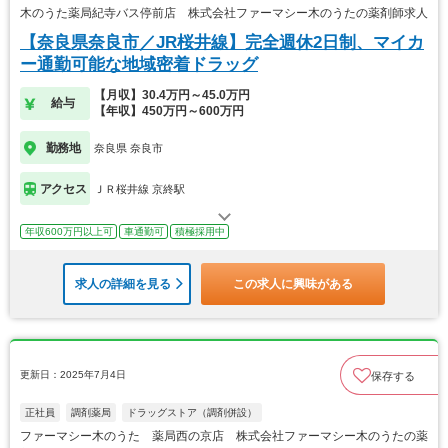
木のうた薬局紀寺バス停前店 株式会社ファーマシー木のうたの薬剤師求人
【奈良県奈良市／JR桜井線】完全週休2日制、マイカ
ー通勤可能な地域密着ドラッグ
【月収】30.4万円～45.0万円
給与
【年収】450万円～600万円
勤務地
奈良県 奈良市
アクセス
ＪＲ桜井線 京終駅
年収600万円以上可
車通勤可
積極採用中
求人の詳細を見る
この求人に興味がある
更新日：2025年7月4日
保存する
正社員
調剤薬局
ドラッグストア（調剤併設）
ファーマシー木のうた 薬局西の京店 株式会社ファーマシー木のうたの薬