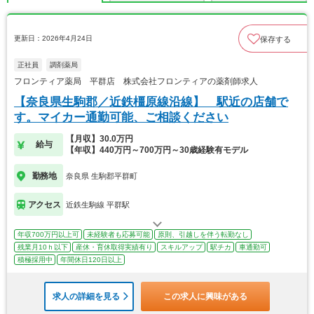
更新日：2026年4月24日
保存する
正社員
調剤薬局
フロンティア薬局 平群店 株式会社フロンティアの薬剤師求人
【奈良県生駒郡／近鉄橿原線沿線】 駅近の店舗で
す。マイカー通勤可能、ご相談ください
【月収】30.0万円
給与
【年収】440万円～700万円～30歳経験有モデル
勤務地
奈良県 生駒郡平群町
アクセス
近鉄生駒線 平群駅
年収700万円以上可
未経験者も応募可能
原則、引越しを伴う転勤なし
残業月10ｈ以下
産休・育休取得実績有り
スキルアップ
駅チカ
車通勤可
積極採用中
年間休日120日以上
求人の詳細を見る
この求人に興味がある