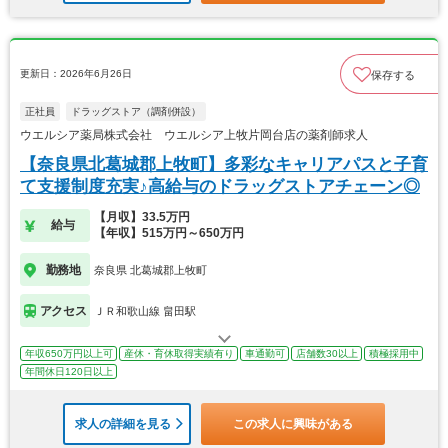
更新日：2026年6月26日
保存する
正社員
ドラッグストア（調剤併設）
ウエルシア薬局株式会社 ウエルシア上牧片岡台店の薬剤師求人
【奈良県北葛城郡上牧町】多彩なキャリアパスと子育
て支援制度充実♪高給与のドラッグストアチェーン◎
【月収】33.5万円
給与
【年収】515万円～650万円
勤務地
奈良県 北葛城郡上牧町
アクセス
ＪＲ和歌山線 畠田駅
年収650万円以上可
産休・育休取得実績有り
車通勤可
店舗数30以上
積極採用中
年間休日120日以上
求人の詳細を見る
この求人に興味がある