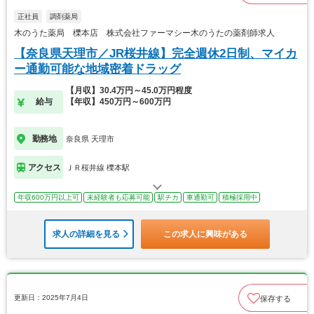
正社員
調剤薬局
木のうた薬局 櫟本店 株式会社ファーマシー木のうたの薬剤師求人
【奈良県天理市／JR桜井線】完全週休2日制、マイカ
ー通勤可能な地域密着ドラッグ
【月収】30.4万円～45.0万円程度
給与
【年収】450万円～600万円
勤務地
奈良県 天理市
アクセス
ＪＲ桜井線 櫟本駅
年収600万円以上可
未経験者も応募可能
駅チカ
車通勤可
積極採用中
求人の詳細を見る
この求人に興味がある
更新日：2025年7月4日
保存する