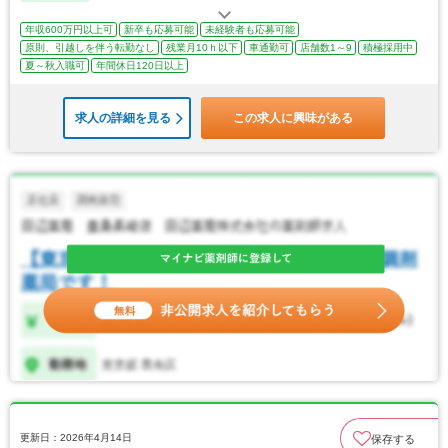
年収600万円以上可
新卒も応募可能
未経験者も応募可能
原則、引越しを伴う転勤なし
残業月10ｈ以下
車通勤可
店舗数1～9
積極採用中
夏～秋入職可
年間休日120日以上
求人の詳細を見る
この求人に興味がある
更新日：2026年4月14日
保存する