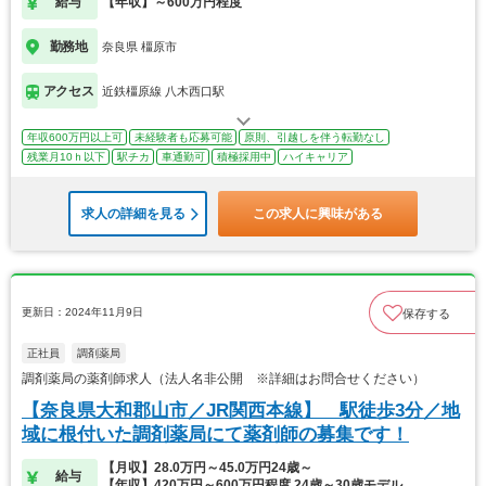
給与
【年収】～600万円程度
勤務地
奈良県 橿原市
アクセス
近鉄橿原線 八木西口駅
年収600万円以上可
未経験者も応募可能
原則、引越しを伴う転勤なし
残業月10ｈ以下
駅チカ
車通勤可
積極採用中
ハイキャリア
求人の詳細を見る
この求人に興味がある
更新日：2024年11月9日
保存する
正社員
調剤薬局
調剤薬局の薬剤師求人（法人名非公開 ※詳細はお問合せください）
【奈良県大和郡山市／JR関西本線】 駅徒歩3分／地
域に根付いた調剤薬局にて薬剤師の募集です！
【月収】28.0万円～45.0万円24歳～
給与
【年収】420万円～600万円程度 24歳～30歳モデル