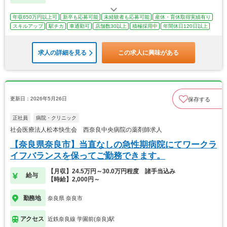
年収650万円以上可
新卒も応募可能
未経験者も応募可能
産休・育休取得実績有り
スキルアップ
駅チカ
車通勤可
店舗数30以上
積極採用中
年間休日120日以上
求人の詳細を見る
この求人に興味がある
更新日：2026年5月26日
保存する
正社員
病院・クリニック
社会医療法人松本快生会 西奈良中央病院の薬剤師求人
【奈良県奈良市】当直なしの急性期病院にてワークラ
イフバランスを保ってご勤務できます。
【月収】24.5万円～30.0万円程度 諸手当込み
給与
【時給】2,000円～
勤務地
奈良県 奈良市
アクセス
近鉄奈良線 学園前(奈良)駅