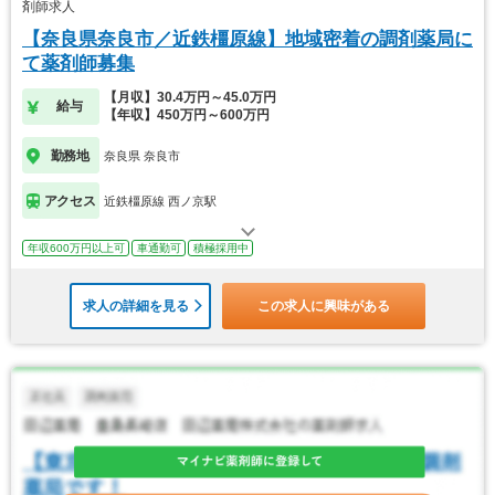
剤師求人
【奈良県奈良市／近鉄橿原線】地域密着の調剤薬局に
て薬剤師募集
【月収】30.4万円～45.0万円
給与
【年収】450万円～600万円
勤務地
奈良県 奈良市
アクセス
近鉄橿原線 西ノ京駅
年収600万円以上可
車通勤可
積極採用中
求人の詳細を見る
この求人に興味がある