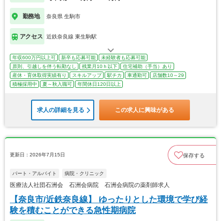
勤務地
奈良県 生駒市
アクセス
近鉄奈良線 東生駒駅
年収600万円以上可
新卒も応募可能
未経験者も応募可能
原則、引越しを伴う転勤なし
残業月10ｈ以下
住宅補助（手当）あり
産休・育休取得実績有り
スキルアップ
駅チカ
車通勤可
店舗数10～29
積極採用中
夏～秋入職可
年間休日120日以上
求人の詳細を見る
この求人に興味がある
更新日：2026年7月15日
保存する
パート・アルバイト
病院・クリニック
医療法人社団石洲会 石洲会病院 石洲会病院の薬剤師求人
【奈良市/近鉄奈良線】 ゆったりとした環境で学び経
験を積むことができる急性期病院