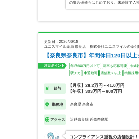
の集合研修もはじめており、未経験で入
更新日：2026/06/18
ユニスマイル薬局 奈良店 株式会社ユニスマイルの薬剤
【奈良県奈良市】年間休日120日以
注目ポイント
年収600万円以上可
新卒も応募可能
未経
駅チカ
車通勤可
店舗数30以上
積極採用
【月収】26.2万円～41.0万円
給与
【年収】393万円～600万円
奈良県 奈良市
勤務地
近鉄奈良線 近鉄奈良駅
アクセス
コンプライアンス重視の店舗設計！