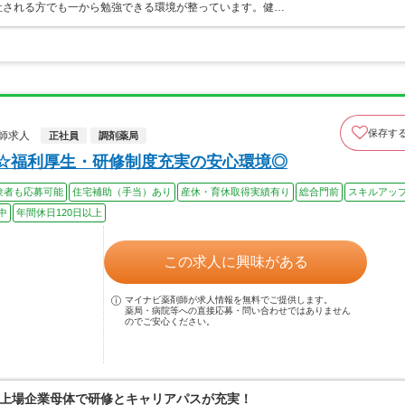
社される方でも一から勉強できる環境が整っています。健…
保存す
師求人
正社員
調剤薬局
上☆福利厚生・研修制度充実の安心環境◎
験者も応募可能
住宅補助（手当）あり
産休・育休取得実績有り
総合門前
スキルアッ
中
年間休日120日以上
この求人に興味がある
マイナビ薬剤師が求人情報を無料でご提供します。
薬局・病院等への直接応募・問い合わせではありません
のでご安心ください。
上場企業母体で研修とキャリアパスが充実！