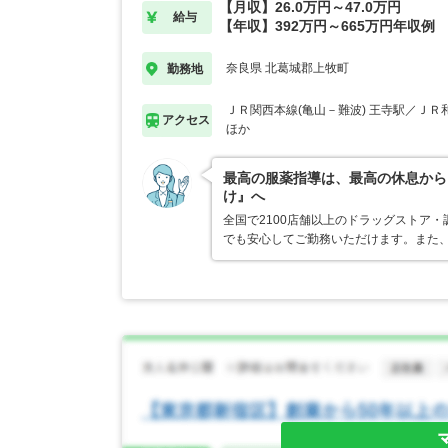
【月収】26.0万円～47.0万円
給与
【年収】392万円～665万円年収例
奈良県 北葛城郡上牧町
勤務地
ＪＲ関西本線(亀山－難波) 王寺駅／ＪＲ
アクセス
ほか
最高の服薬指導は、最高の休息から
け』へ
全国で2100店舗以上のドラッグストア
でも安心してご勤務いただけます。また、