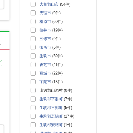
大和郡山市
(54件)
天理市
(9件)
橿原市
(60件)
桜井市
(19件)
五條市
(9件)
る
御所市
(5件)
生駒市
(59件)
プ
香芝市
(41件)
葛城市
(22件)
宇陀市
(15件)
山辺郡山添村 (0件)
生駒郡平群町
(7件)
生駒郡三郷町
(5件)
生駒郡斑鳩町
(17件)
生駒郡安堵町
(1件)