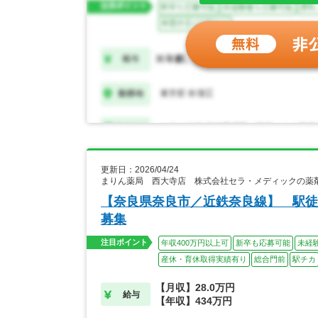
更新日：2026/04/24
まりん薬局 西大寺店 株式会社セラ・メディックの薬
【奈良県奈良市／近鉄奈良線】 駅徒
募集
注目ポイント
年収400万円以上可
新卒も応募可能
未経
産休・育休取得実績有り
総合門前
駅チカ
【月収】28.0万円
給与
【年収】434万円