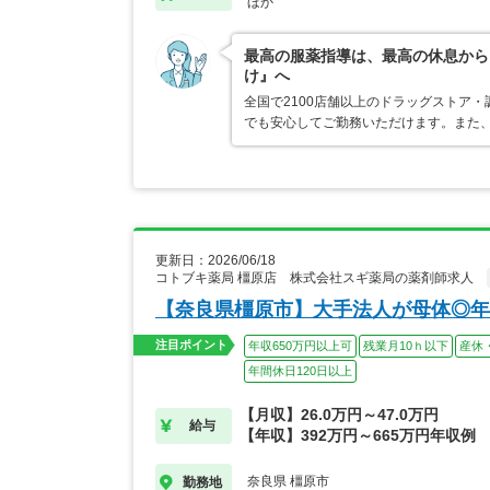
ほか
最高の服薬指導は、最高の休息から
け』へ
全国で2100店舗以上のドラッグストア
でも安心してご勤務いただけます。また、
更新日：2026/06/18
コトブキ薬局 橿原店 株式会社スギ薬局の薬剤師求人
【奈良県橿原市】大手法人が母体◎年
注目ポイント
年収650万円以上可
残業月10ｈ以下
産休
年間休日120日以上
【月収】26.0万円～47.0万円
給与
【年収】392万円～665万円年収例
奈良県 橿原市
勤務地