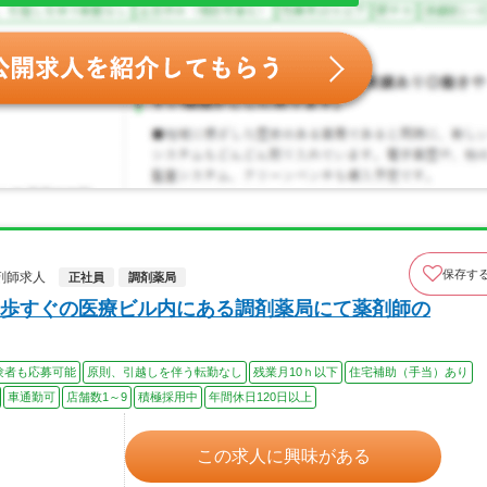
保存す
剤師求人
正社員
調剤薬局
歩すぐの医療ビル内にある調剤薬局にて薬剤師の
験者も応募可能
原則、引越しを伴う転勤なし
残業月10ｈ以下
住宅補助（手当）あり
車通勤可
店舗数1～9
積極採用中
年間休日120日以上
この求人に興味がある