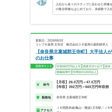
入社から各々のステップに合わせた研修
の集合研修もはじめており、未経験で入
更新日：2026/06/18
コトブキ薬局 王寺店 株式会社スギ薬局の薬剤師求人
【奈良県北葛城郡王寺町】大手法人が
のお仕事
注目ポイント
年収650万円以上可
残業月10ｈ以下
産休
積極採用中
年間休日120日以上
【月収】26.0万円～47.0万円
給与
【年収】392万円～665万円年収例
奈良県 北葛城郡王寺町
勤務地
ＪＲ関西本線(亀山－難波) 王寺駅／ＪＲ
アクセス