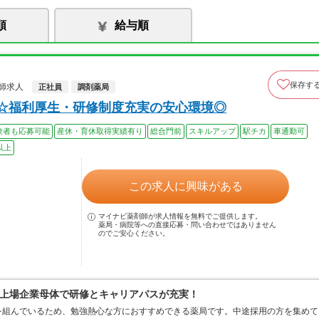
順
給与順
保存す
師求人
正社員
調剤薬局
上☆福利厚生・研修制度充実の安心環境◎
験者も応募可能
産休・育休取得実績有り
総合門前
スキルアップ
駅チカ
車通勤可
以上
この求人に興味がある
マイナビ薬剤師が求人情報を無料でご提供します。
薬局・病院等への直接応募・問い合わせではありません
のでご安心ください。
上場企業母体で研修とキャリアパスが充実！
を組んでいるため、勉強熱心な方におすすめできる薬局です。中途採用の方を集めて