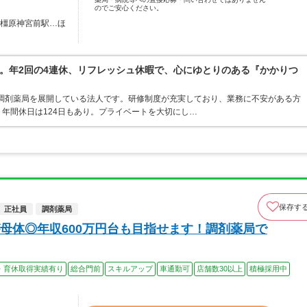
のでご安心ください。
 橿原神宮前駅…ほ
。年2回の4連休、リフレッシュ休暇で、心にゆとりのある『かかりつ
・調剤薬局を展開している法人です。研修制度が充実しており、業務に不安がある方
年間休日は124日もあり。プライベートを大切にし…
保存す
正社員
調剤薬局
母体◎年収600万円台も目指せます！調剤薬局で
・育休取得実績有り
総合門前
スキルアップ
車通勤可
店舗数30以上
積極採用中