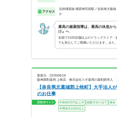
近鉄橿原線 橿原神宮前駅／近鉄南大阪線
アクセス
か
最高の服薬指導は、最高の休息から
け』へ
全国で2100店舗以上のドラッグストア
でも安心してご勤務いただけます。また、
更新日：2026/06/18
阪神調剤薬局 上牧店 株式会社スギ薬局の薬剤師求人
【奈良県北葛城郡上牧町】大手法人が
のお仕事
注目ポイント
年収650万円以上可
残業月10ｈ以下
産休
年間休日120日以上