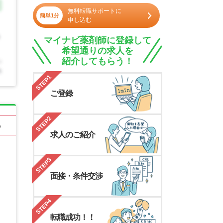
無料転職サポートに
簡単1分
申し込む
マイナビ薬剤師に登録して
希望通りの求人を
紹介してもらう！
STEP1
ご登録
STEP2
る
求人のご紹介
STEP3
面接・条件交渉
STEP4
転職成功！！