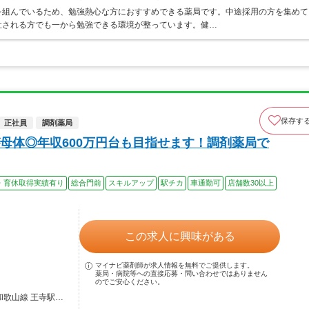
を組んでいるため、勉強熱心な方におすすめできる薬局です。中途採用の方を集めて
社される方でも一から勉強できる環境が整っています。健…
保存す
正社員
調剤薬局
母体◎年収600万円台も目指せます！調剤薬局で
・育休取得実績有り
総合門前
スキルアップ
駅チカ
車通勤可
店舗数30以上
この求人に興味がある
マイナビ薬剤師が求人情報を無料でご提供します。
薬局・病院等への直接応募・問い合わせではありません
のでご安心ください。
和歌山線 王寺駅…