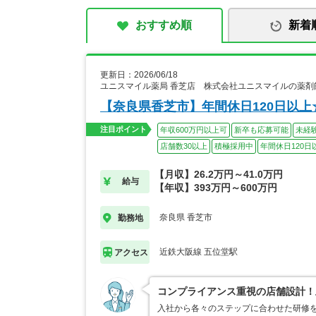
おすすめ順
新着
更新日：2026/06/18
ユニスマイル薬局 香芝店 株式会社ユニスマイルの薬剤
【奈良県香芝市】年間休日120日以
注目ポイント
年収600万円以上可
新卒も応募可能
未経
店舗数30以上
積極採用中
年間休日120日
【月収】26.2万円～41.0万円
給与
【年収】393万円～600万円
奈良県 香芝市
勤務地
近鉄大阪線 五位堂駅
アクセス
コンプライアンス重視の店舗設計！
入社から各々のステップに合わせた研修