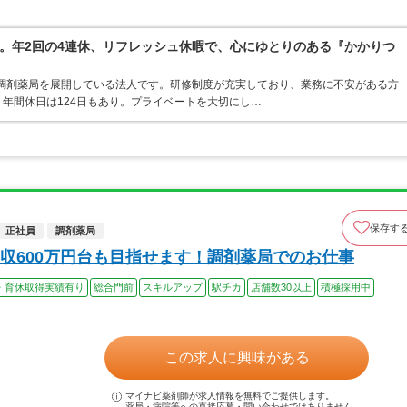
。年2回の4連休、リフレッシュ休暇で、心にゆとりのある『かかりつ
・調剤薬局を展開している法人です。研修制度が充実しており、業務に不安がある方
年間休日は124日もあり。プライベートを大切にし…
保存す
正社員
調剤薬局
収600万円台も目指せます！調剤薬局でのお仕事
・育休取得実績有り
総合門前
スキルアップ
駅チカ
店舗数30以上
積極採用中
この求人に興味がある
マイナビ薬剤師が求人情報を無料でご提供します。
薬局・病院等への直接応募・問い合わせではありません