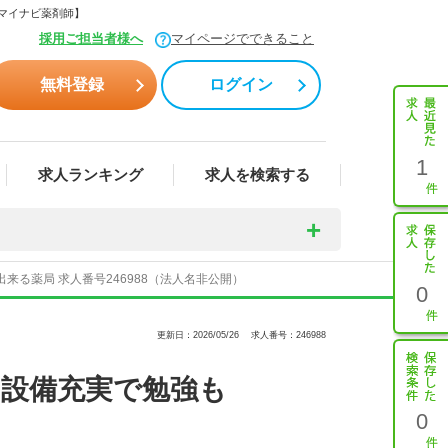
【マイナビ薬剤師】
採用ご担当者様へ
マイページでできること
無料登録
ログイン
1
求人ランキング
求人を検索する
る薬局 求人番号246988（法人名非公開）
0
更新日：2026/05/26
求人番号：246988
、設備充実で勉強も
0