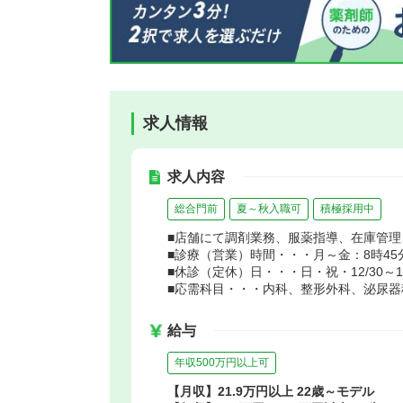
求人情報
求人内容
総合門前
夏～秋入職可
積極採用中
■店舗にて調剤業務、服薬指導、在庫管
■診療（営業）時間・・・月～金：8時45分
■休診（定休）日・・・日・祝・12/30～1
■応需科目・・・内科、整形外科、泌尿器
給与
年収500万円以上可
【月収】21.9万円以上 22歳～モデル