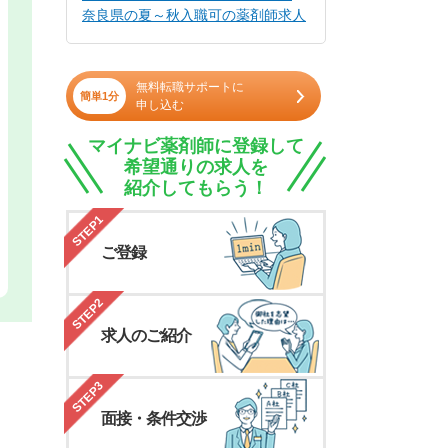
奈良県の夏～秋入職可の薬剤師求人
無料転職サポートに
簡単1分
申し込む
マイナビ薬剤師に登録して
希望通りの求人を
紹介してもらう！
STEP1
ご登録
STEP2
求人のご紹介
STEP3
面接・条件交渉