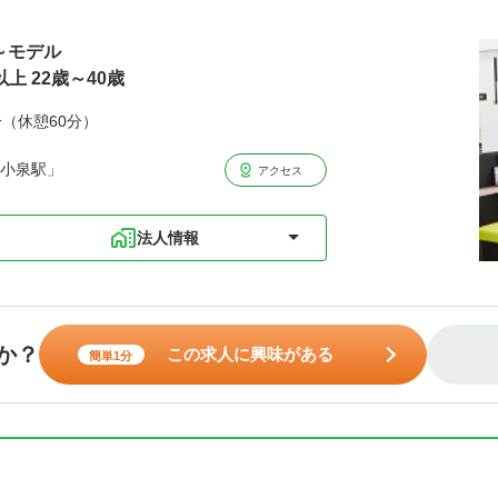
歳～モデル
上 22歳～40歳
分（休憩60分）
和小泉駅」
アクセス
法人情報
か？
この求人に興味がある
簡単1分