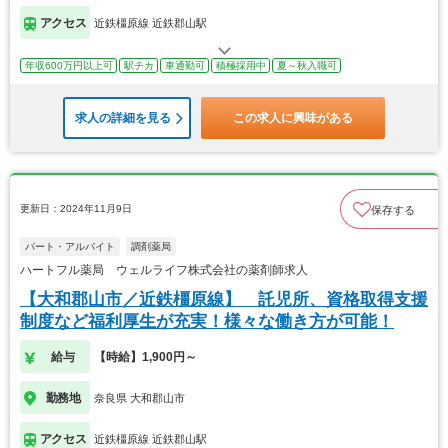
アクセス
近鉄橿原線 近鉄郡山駅
年収600万円以上可
駅チカ
車通勤可
積極採用中
夏～秋入職可
求人の詳細を見る
この求人に興味がある
更新日：2024年11月9日
保存する
パート・アルバイト
調剤薬局
ハートフル薬局 ウェルライフ株式会社の薬剤師求人
【大和郡山市／近鉄橿原線】 託児所、資格取得支援
制度など福利厚生が充実！様々な働き方が可能！
給与
【時給】1,900円～
勤務地
奈良県 大和郡山市
アクセス
近鉄橿原線 近鉄郡山駅