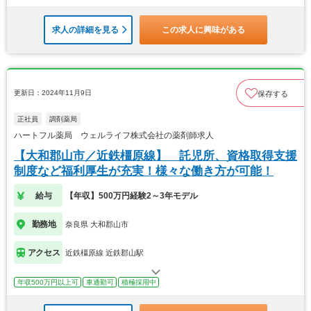
求人の詳細を見る
この求人に興味がある
更新日：2024年11月9日
保存する
正社員
調剤薬局
ハートフル薬局 ウェルライフ株式会社の薬剤師求人
【大和郡山市／近鉄橿原線】 託児所、資格取得支援
制度など福利厚生が充実！様々な働き方が可能！
給与
【年収】500万円経験2～3年モデル
勤務地
奈良県 大和郡山市
アクセス
近鉄橿原線 近鉄郡山駅
年収500万円以上可
車通勤可
積極採用中