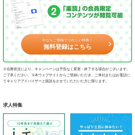
今ならご登録でうれしい特典！
無料登録はこちら
※在庫状況により、キャンペーンは予告なく変更・終了する場合がございます。
ご了承ください。※本ウェブサイトからご登録いただき、ご来社またはお電話に
てキャリアアドバイザーと面談をさせていただいた方に限ります。
求人特集