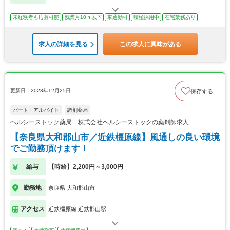
未経験者も応募可能
残業月10ｈ以下
車通勤可
積極採用中
在宅業務あり
求人の詳細を見る
この求人に興味がある
更新日：2023年12月25日
保存する
パート・アルバイト
調剤薬局
ヘルシーストック薬局 株式会社ヘルシーストックの薬剤師求人
【奈良県大和郡山市／近鉄橿原線】風通しの良い環境
でご勤務頂けます！
給与
【時給】2,200円～3,000円
勤務地
奈良県 大和郡山市
アクセス
近鉄橿原線 近鉄郡山駅