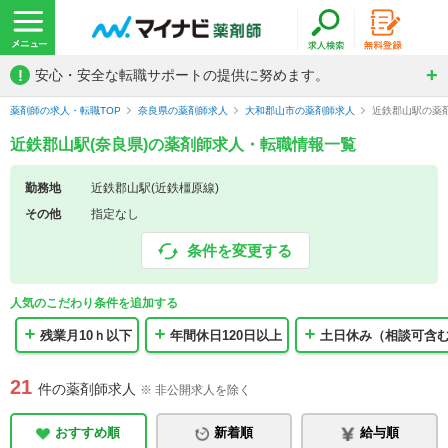
!
安心・安全な転職サポートの提供に努めます。
薬剤師の求人・転職TOP
奈良県の薬剤師求人
大和郡山市の薬剤師求人
近鉄郡山駅の薬
近鉄郡山駅(奈良県)の薬剤師求人・転職情報一覧
勤務地
近鉄郡山駅(近鉄橿原線)
その他
指定なし
条件を変更する
人気のこだわり条件を追加する
残業月10ｈ以下
年間休日120日以上
土日休み（相談可含
21
件の薬剤師求人
※ 非公開求人を除く
おすすめ順
新着順
給与順