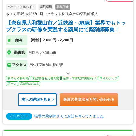
パート・アルバイト
調剤薬局
募集停止
さくら薬局 大和郡山店 クラフト株式会社の薬剤師求人
【奈良県大和郡山市／近鉄線・JR線】業界でもトッ
プクラスの研修を実践する薬局にて薬剤師募集！
給与
【時給】2,000円～2,200円
勤務地
奈良県 大和郡山市
アクセス
近鉄橿原線 近鉄郡山駅
新卒も応募可能
未経験者も応募可能
産休・育休取得実績有り
スキルアップ
駅チカ
店舗数30以上
求人の詳細を見る
最新の募集状況を問い合わせる
職場の薬剤師さんにお話を伺ってきました
インタビュー