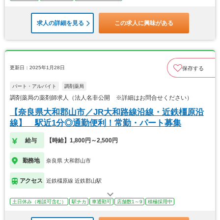
求人の詳細を見る
この求人に興味がある
更新日：2025年1月28日
保存する
パート・アルバイト
調剤薬局
調剤薬局の薬剤師求人（法人名非公開 ※詳細はお問合せください）
【奈良県大和郡山市／JR大和路線沿線・近鉄橿原沿
線】 駅近1分◎通勤便利！常勤・パート募集
給与
【時給】1,800円～2,500円
勤務地
奈良県 大和郡山市
アクセス
近鉄橿原線 近鉄郡山駅
土日休み（相談可含む）
駅チカ
車通勤可
店舗数1～9
積極採用中