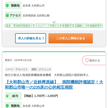
勤務地
奈良県 大和郡山市
アクセス
近鉄橿原線 近鉄郡山駅
産休・育休取得実績有り
スキルアップ
駅チカ
車通勤可
店舗数1～9
積極採用中
求人の詳細を見る
この求人に興味がある
更新日：2025年1月14日
保存する
パート・アルバイト
病院・クリニック
独立行政法人地域医療機能推進機構 大和郡山病院の薬剤師求人
【大和郡山市／近鉄樫原線】 病院機能評価認定！大
和郡山市唯一の235床の公的相互病院
給与
【時給】1,700円～2,000円
勤務地
奈良県 大和郡山市