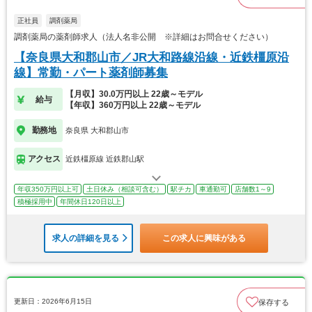
正社員
調剤薬局
調剤薬局の薬剤師求人（法人名非公開 ※詳細はお問合せください）
【奈良県大和郡山市／JR大和路線沿線・近鉄橿原沿
線】常勤・パート薬剤師募集
【月収】30.0万円以上 22歳～モデル
給与
【年収】360万円以上 22歳～モデル
勤務地
奈良県 大和郡山市
アクセス
近鉄橿原線 近鉄郡山駅
年収350万円以上可
土日休み（相談可含む）
駅チカ
車通勤可
店舗数1～9
積極採用中
年間休日120日以上
求人の詳細を見る
この求人に興味がある
更新日：2026年6月15日
保存する