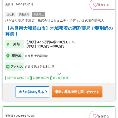
更新日：2026年8月5日
保存する
正社員
調剤薬局
募集停止
ひだまり薬局 本庄店 株式会社コミュニティメディカルの薬剤師求人
【奈良県大和郡山市】地域密着の調剤薬局で薬剤師の
募集！
【月収】42.5万円年収510万モデル
給与
【年収】510万円～680万円
勤務地
奈良県 大和郡山市
アクセス
近鉄橿原線 近鉄郡山駅
年収650万円以上可
店舗数10～29
夏～秋入職可
求人の詳細を見る
最新の募集状況を問い合わせる
更新日：2025年1月28日
保存する