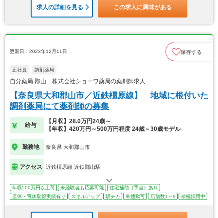
求人の詳細を見る
この求人に興味がある
更新日：2023年12月11日
保存する
正社員
調剤薬局
自分薬局 郡山 株式会社ショーワ薬局の薬剤師求人
【奈良県大和郡山市／近鉄橿原線】 地域に根付いた
調剤薬局にて薬剤師の募集
【月収】28.0万円24歳～
給与
【年収】420万円～500万円程度 24歳～30歳モデル
勤務地
奈良県 大和郡山市
アクセス
近鉄橿原線 近鉄郡山駅
年収500万円以上可
未経験者も応募可能
住宅補助（手当）あり
産休・育休取得実績有り
スキルアップ
駅チカ
車通勤可
店舗数1～9
積極採用中