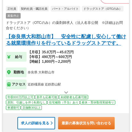
正社員
契約社員・嘱託社員
パート・アルバイト
ドラッグストア（OTCのみ）
募集停止
ドラッグストア（OTCのみ）の薬剤師求人（法人名非公開 ※詳細はお問
合せください）
【奈良県大和郡山市】 安全性に配慮し安心して働け
る就業環境作りを行っているドラッグストアです。
【月収】35.0万円～45.0万円
給与
【年収】490万円～600万円
【時給】1,800円～2,200円
勤務地
奈良県 大和郡山市
アクセス
近鉄橿原線 近鉄郡山駅
年収600万円以上可
新卒も応募可能
未経験者も応募可能
原則、引越しを伴う転勤なし
住宅補助（手当）あり
産休・育休取得実績有り
車通勤可
店舗数30以上
求人の詳細を見る
最新の募集状況を問い合わせる