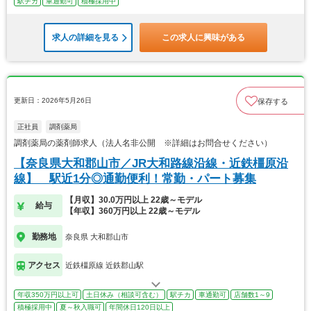
駅チカ
車通勤可
積極採用中
求人の詳細を見る
この求人に興味がある
更新日：2026年5月26日
保存する
正社員
調剤薬局
調剤薬局の薬剤師求人（法人名非公開 ※詳細はお問合せください）
【奈良県大和郡山市／JR大和路線沿線・近鉄橿原沿
線】 駅近1分◎通勤便利！常勤・パート募集
【月収】30.0万円以上 22歳～モデル
給与
【年収】360万円以上 22歳～モデル
勤務地
奈良県 大和郡山市
アクセス
近鉄橿原線 近鉄郡山駅
年収350万円以上可
土日休み（相談可含む）
駅チカ
車通勤可
店舗数1～9
積極採用中
夏～秋入職可
年間休日120日以上