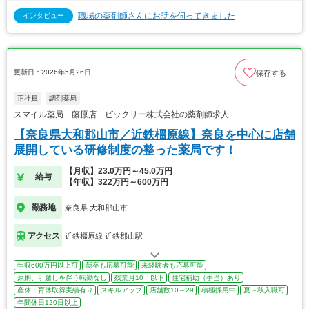
職場の薬剤師さんにお話を伺ってきました
インタビュー
更新日：2026年5月26日
保存する
正社員
調剤薬局
スマイル薬局 藤原店 ビックリー株式会社の薬剤師求人
【奈良県大和郡山市／近鉄橿原線】奈良を中心に店舗
展開している研修制度の整った薬局です！
【月収】23.0万円～45.0万円
給与
【年収】322万円～600万円
勤務地
奈良県 大和郡山市
アクセス
近鉄橿原線 近鉄郡山駅
年収600万円以上可
新卒も応募可能
未経験者も応募可能
原則、引越しを伴う転勤なし
残業月10ｈ以下
住宅補助（手当）あり
産休・育休取得実績有り
スキルアップ
店舗数10～29
積極採用中
夏～秋入職可
年間休日120日以上