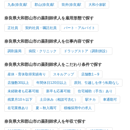
九条(奈良)駅
郡山(奈良)駅
筒井(奈良)駅
大和小泉駅
奈良県大和郡山市の薬剤師求人を雇用形態で探す
正社員
契約社員・嘱託社員
パート・アルバイト
奈良県大和郡山市の薬剤師求人を仕事内容で探す
調剤薬局
病院・クリニック
ドラッグストア（調剤併設）
奈良県大和郡山市の薬剤師求人をこだわり条件で探す
産休・育休取得実績有り
スキルアップ
店舗数1～9
店舗数30以上
年間休日120日以上
原則、引越しを伴う転勤なし
未経験者も応募可能
新卒も応募可能
住宅補助（手当）あり
残業月10ｈ以下
土日休み（相談可含む）
駅チカ
車通勤可
在宅業務あり
夏～秋入職可
積極採用中の求人
奈良県大和郡山市の薬剤師求人を年収で探す