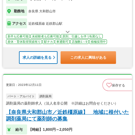
勤務地
奈良県 大和郡山市
アクセス
近鉄橿原線 近鉄郡山駅
新卒も応募可能
未経験者も応募可能
原則、引越しを伴う転勤なし
産休・育休取得実績有り
駅チカ
車通勤可
店舗数1～9
積極採用中
求人の詳細を見る
この求人に興味がある
更新日：2023年12月11日
保存する
パート・アルバイト
調剤薬局
調剤薬局の薬剤師求人（法人名非公開 ※詳細はお問合せください）
【奈良県大和郡山市／近鉄橿原線】 地域に根付いた
調剤薬局にて薬剤師の募集
給与
【時給】1,800円～2,050円