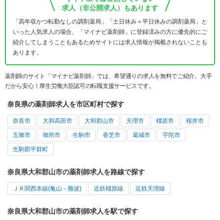
求人（非公開求人）もあります
「高年収かつ転勤なしの調剤薬局」「土日休み＋平日休みの調剤薬局」と
いった人気求人の場合、「マイナビ薬剤師」に登録済みの方に優先的にご
紹介してしまうこともあるためサイトには求人情報が掲載されないことも
あります。
薬剤師のサイト「マイナビ薬剤師」では、希望通りの求人を無料でご紹介。大手
だから安心！厚生労働大臣認可の転職支援サービスです。
奈良県の薬剤師求人を市区町村で探す
奈良市
大和高田市
大和郡山市
天理市
橿原市
桜井市
五條市
御所市
生駒市
香芝市
葛城市
宇陀市
生駒郡平群町
奈良県大和郡山市の薬剤師求人を路線で探す
ＪＲ関西本線(亀山－難波)
近鉄橿原線
近鉄天理線
奈良県大和郡山市の薬剤師求人を駅で探す