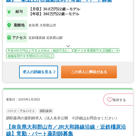
【月収】30.0万円22歳～モデル
給与
【年収】360万円22歳～モデル
勤務地
奈良県 大和郡山市
アクセス
近鉄橿原線 近鉄郡山駅
年収350万円以上可
土日休み（相談可含む）
駅チカ
車通勤可
店舗数1～9
積極採用中
年間休日120日以上
求人の詳細を見る
この求人に興味がある
更新日：2025年1月28日
保存する
パート・アルバイト
調剤薬局
調剤薬局の薬剤師求人（法人名非公開 ※詳細はお問合せください）
【奈良県大和郡山市／JR大和路線沿線・近鉄橿原沿
線】常勤・パート薬剤師募集