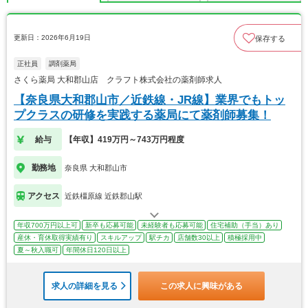
更新日：2026年6月19日
保存する
正社員
調剤薬局
さくら薬局 大和郡山店 クラフト株式会社の薬剤師求人
【奈良県大和郡山市／近鉄線・JR線】業界でもトッ
プクラスの研修を実践する薬局にて薬剤師募集！
給与
【年収】419万円～743万円程度
勤務地
奈良県 大和郡山市
アクセス
近鉄橿原線 近鉄郡山駅
年収700万円以上可
新卒も応募可能
未経験者も応募可能
住宅補助（手当）あり
産休・育休取得実績有り
スキルアップ
駅チカ
店舗数30以上
積極採用中
夏～秋入職可
年間休日120日以上
求人の詳細を見る
この求人に興味がある