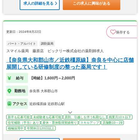
求人の詳細を見る
この求人に興味がある
更新日：2024年8月22日
保存する
パート・アルバイト
調剤薬局
スマイル薬局 藤原店 ビックリー株式会社の薬剤師求人
【奈良県大和郡山市／近鉄橿原線】奈良を中心に店舗
展開している研修制度の整った薬局です！
給与
【時給】1,600円～2,000円
勤務地
奈良県 大和郡山市
アクセス
近鉄橿原線 近鉄郡山駅
新卒も応募可能
未経験者も応募可能
原則、引越しを伴う転勤なし
残業月10ｈ以下
住宅補助（手当）あり
産休・育休取得実績有り
スキルアップ
店舗数10～29
積極採用中
年間休日120日以上