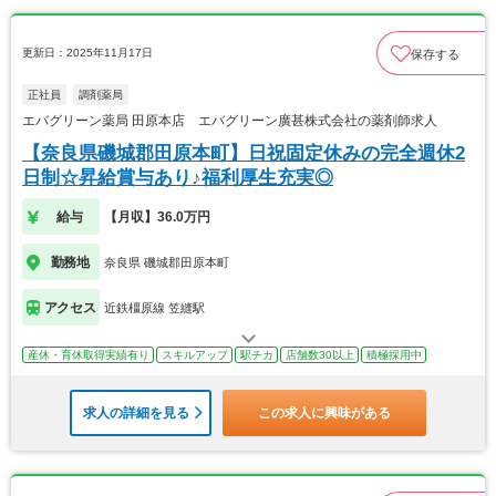
更新日：2025年11月17日
保存する
正社員
調剤薬局
エバグリーン薬局 田原本店 エバグリーン廣甚株式会社の薬剤師求人
【奈良県磯城郡田原本町】日祝固定休みの完全週休2
日制☆昇給賞与あり♪福利厚生充実◎
給与
【月収】36.0万円
勤務地
奈良県 磯城郡田原本町
アクセス
近鉄橿原線 笠縫駅
産休・育休取得実績有り
スキルアップ
駅チカ
店舗数30以上
積極採用中
求人の詳細を見る
この求人に興味がある