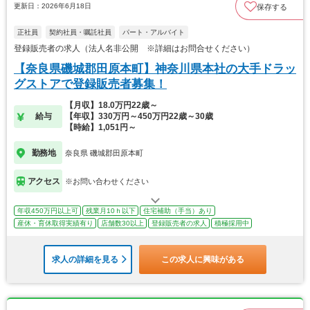
更新日：2026年6月18日
保存する
正社員
契約社員・嘱託社員
パート・アルバイト
登録販売者の求人（法人名非公開 ※詳細はお問合せください）
【奈良県磯城郡田原本町】神奈川県本社の大手ドラッ
グストアで登録販売者募集！
【月収】18.0万円22歳～
給与
【年収】330万円～450万円22歳～30歳
【時給】1,051円～
勤務地
奈良県 磯城郡田原本町
アクセス
※お問い合わせください
年収450万円以上可
残業月10ｈ以下
住宅補助（手当）あり
産休・育休取得実績有り
店舗数30以上
登録販売者の求人
積極採用中
求人の詳細を見る
この求人に興味がある