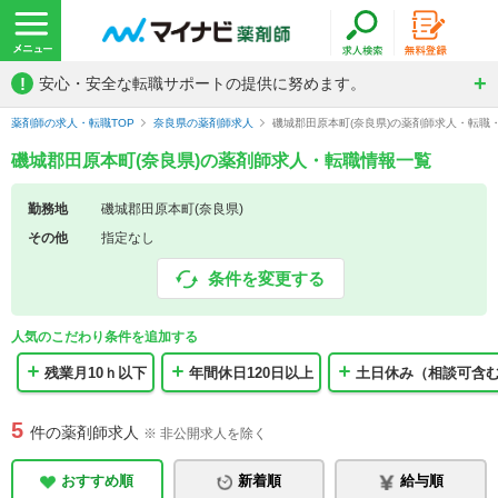
!
安心・安全な転職サポートの提供に努めます。
薬剤師の求人・転職TOP
奈良県の薬剤師求人
磯城郡田原本町(奈良県)の薬剤師求人・転職
磯城郡田原本町(奈良県)の薬剤師求人・転職情報一覧
勤務地
磯城郡田原本町(奈良県)
その他
指定なし
条件を変更する
人気のこだわり条件を追加する
残業月10ｈ以下
年間休日120日以上
土日休み（相談可含
5
件の薬剤師求人
※ 非公開求人を除く
おすすめ順
新着順
給与順