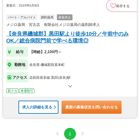
更新日：2025年6月9日
保存する
パート・アルバイト
調剤薬局
募集停止
メジロ薬局 宮古店 有限会社メジロ薬局の薬剤師求人
【奈良県磯城郡】黒田駅より徒歩10分／午前中のみ
OK／総合病院門前で学べる環境◎
給与
【時給】2,100円～
勤務地
奈良県 磯城郡田原本町
アクセス
近鉄田原本線 黒田(奈良)駅
駅チカ
車通勤可
求人の詳細を見る
最新の募集状況を問い合わせる
1