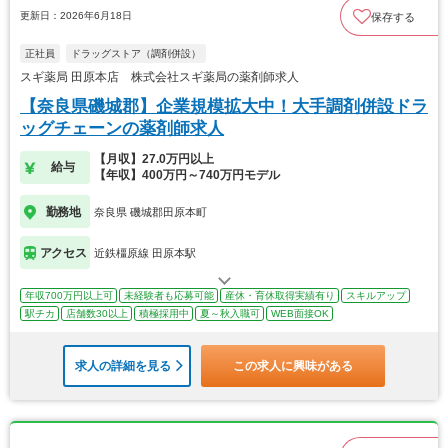
更新日：2026年6月18日
保存する
正社員
ドラッグストア（調剤併設）
スギ薬局 田原本店 株式会社スギ薬局の薬剤師求人
【奈良県磯城郡】企業規模拡大中！大手調剤併設ドラ
ッグチェーンの薬剤師求人
【月収】27.0万円以上
給与
【年収】400万円～740万円モデル
勤務地
奈良県 磯城郡田原本町
アクセス
近鉄橿原線 田原本駅
年収700万円以上可
未経験者も応募可能
産休・育休取得実績有り
スキルアップ
駅チカ
店舗数30以上
積極採用中
夏～秋入職可
WEB面接OK
求人の詳細を見る
この求人に興味がある