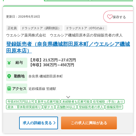
更新日：2026年6月18日
保存する
正社員
ドラッグストア（調剤併設）
ドラッグストア（OTCのみ）
ウエルシア薬局株式会社 ウエルシア磯城田原本店の登録販売者の求人
登録販売者（奈良県磯城郡田原本町／ウエルシア磯城
田原本店）
【月収】21.5万円～27.0万円
給与
【年収】308万円～450万円
勤務地
奈良県 磯城郡田原本町
アクセス
近鉄橿原線 笠縫駅
年収450万円以上可
新卒も応募可能
未経験者も応募可能
住宅補助（手当）あり
産休・育休取得実績有り
駅チカ
店舗数30以上
登録販売者の求人
積極採用中
求人の詳細を見る
この求人に興味がある