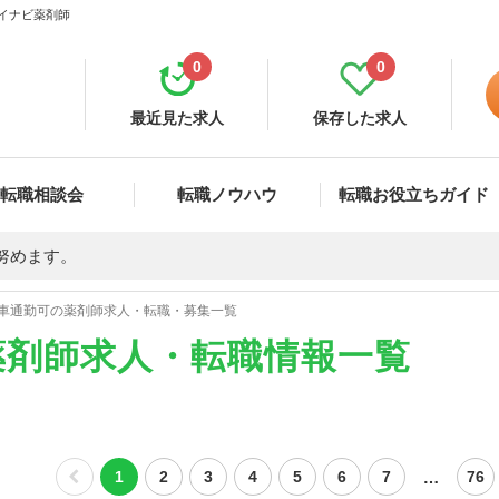
マイナビ薬剤師
0
0
最近見た求人
保存した求人
転職相談会
転職ノウハウ
転職お役立ちガイド
努めます。
車通勤可の薬剤師求人・転職・募集一覧
薬剤師求人・転職情報一覧
…
1
2
3
4
5
6
7
76