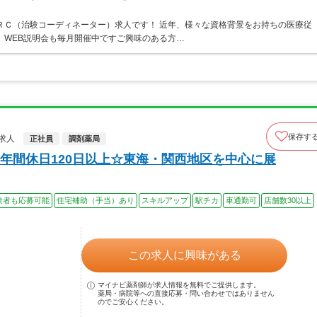
ＲＣ（治験コーディネーター）求人です！ 近年、様々な資格背景をお持ちの医療従
 WEB説明会も毎月開催中ですご興味のある方…
保存す
求人
正社員
調剤薬局
年間休日120日以上☆東海・関西地区を中心に展
験者も応募可能
住宅補助（手当）あり
スキルアップ
駅チカ
車通勤可
店舗数30以上
この求人に興味がある
マイナビ薬剤師が求人情報を無料でご提供します。
薬局・病院等への直接応募・問い合わせではありません
のでご安心ください。