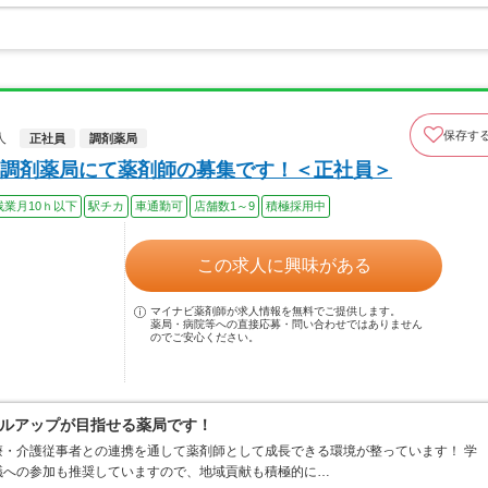
保存す
人
正社員
調剤薬局
調剤薬局にて薬剤師の募集です！＜正社員＞
残業月10ｈ以下
駅チカ
車通勤可
店舗数1～9
積極採用中
この求人に興味がある
マイナビ薬剤師が求人情報を無料でご提供します。
薬局・病院等への直接応募・問い合わせではありません
のでご安心ください。
ルアップが目指せる薬局です！
・介護従事者との連携を通して薬剤師として成長できる環境が整っています！ 学
議への参加も推奨していますので、地域貢献も積極的に…