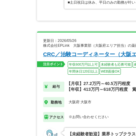
■土日祝日は休み、平日のみの勤務が叶いま
更新日：2026/05/26
株式会社EPLink 大阪事業部（大阪府エリア担当）の
CRC／治験コーディネーター（大阪エ
注目ポイント
年収600万円以上可
未経験者も応募可能
年間休日120日以上
WEB面接OK
【月収】27.2万円～40.5万円程度
給与
【年収】413万円～618万円程度 
大阪府 大阪市
勤務地
※お問い合わせください
アクセス
【未経験者歓迎】業界トップクラス