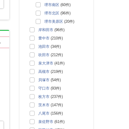
堺市南区
(60件)
堺市北区
(96件)
堺市美原区
(20件)
岸和田市
(96件)
豊中市
(210件)
る
池田市
(34件)
吹田市
(212件)
泉大津市
(41件)
高槻市
(219件)
貝塚市
(54件)
守口市
(93件)
枚方市
(237件)
茨木市
(147件)
八尾市
(156件)
泉佐野市
(61件)