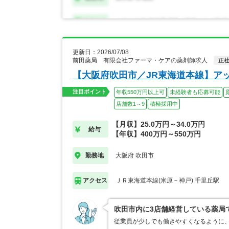
更新日：2026/07/08
前田薬局 有限会社ファーマ・ケアの薬剤師求人
正
【大阪府吹田市／JR東海道本線】ア
注目ポイント
年収550万円以上可
未経験者も応募可能
店舗数1～9
積極採用中
【月収】25.0万円～34.0万円
給与
【年収】400万円～550万円
大阪府 吹田市
勤務地
ＪＲ東海道本線(米原－神戸) 千里丘駅
アクセス
吹田市内に3店舗経営している薬局
従業員が少しでも働きやすくなるように