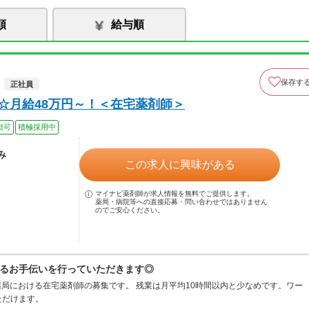
順
給与順
保存す
正社員
定☆月給48万円～！＜在宅薬剤師＞
勤可
積極採用中
み
この求人に興味がある
マイナビ薬剤師が求人情報を無料でご提供します。
薬局・病院等への直接応募・問い合わせではありません
のでご安心ください。
るお手伝いを行っていただきます◎
問薬局における在宅薬剤師の募集です。 残業は月平均10時間以内と少なめです。ワー
ただけます。