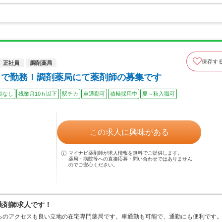
保存す
正社員
調剤薬局
まで勤務！調剤薬局にて薬剤師の募集です
勤なし
残業月10ｈ以下
駅チカ
車通勤可
積極採用中
夏～秋入職可
この求人に興味がある
マイナビ薬剤師が求人情報を無料でご提供します。
薬局・病院等への直接応募・問い合わせではありません
のでご安心ください。
薬剤師求人です！
らのアクセスも良い立地の在宅専門薬局です。車通勤も可能で、通勤にも便利です