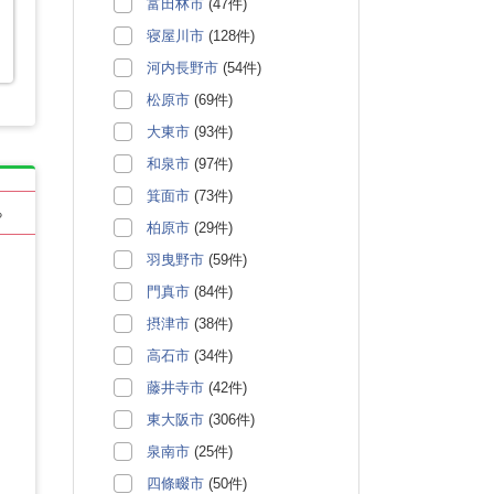
富田林市
(47件)
寝屋川市
(128件)
河内長野市
(54件)
松原市
(69件)
大東市
(93件)
和泉市
(97件)
箕面市
(73件)
る
柏原市
(29件)
羽曳野市
(59件)
門真市
(84件)
摂津市
(38件)
高石市
(34件)
藤井寺市
(42件)
東大阪市
(306件)
泉南市
(25件)
四條畷市
(50件)