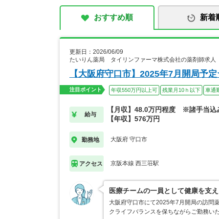
おすすめ順
新着
更新日：2026/06/09
たいりん薬局 タイリンファーマ株式会社の薬剤師求人
【大阪府守口市】2025年7月開局予
注目ポイント
年収550万円以上可
残業月10ｈ以下
車通
【月収】48.0万円程度 ※諸手当込
給与
【年収】576万円
大阪府 守口市
勤務地
京阪本線 西三荘駅
アクセス
医療チームの一員として健康を支え
大阪府守口市にて2025年7月開局の訪
クライフバランスを保ちながらご勤務い