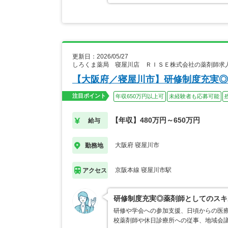
更新日：2026/05/27
しろくま薬局 寝屋川店 ＲＩＳＥ株式会社の薬剤師求
【大阪府／寝屋川市】研修制度充実◎
注目ポイント
年収650万円以上可
未経験者も応募可能
【年収】480万円～650万円
給与
大阪府 寝屋川市
勤務地
京阪本線 寝屋川市駅
アクセス
研修制度充実◎薬剤師としてのスキ
研修や学会への参加支援、日頃からの医療
校薬剤師や休日診療所への従事、地域会