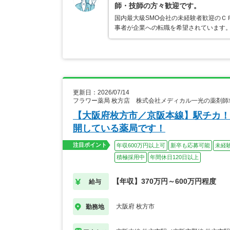
師・技師の方々歓迎です。
国内最大級SMO会社の未経験者歓迎のＣ
事者が企業への転職を希望されています。
更新日：2026/07/14
フラワー薬局 枚方店 株式会社メディカル一光の薬剤師
【大阪府枚方市／京阪本線】駅チカ！
開している薬局です！
注目ポイント
年収600万円以上可
新卒も応募可能
未経
積極採用中
年間休日120日以上
【年収】370万円～600万円程度
給与
大阪府 枚方市
勤務地