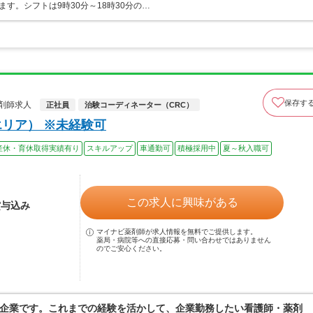
す。シフトは9時30分～18時30分の…
保存す
薬剤師求人
正社員
治験コーディネーター（CRC）
リア） ※未経験可
産休・育休取得実績有り
スキルアップ
車通勤可
積極採用中
夏～秋入職可
この求人に興味がある
賞与込み
マイナビ薬剤師が求人情報を無料でご提供します。
薬局・病院等への直接応募・問い合わせではありません
のでご安心ください。
企業です。これまでの経験を活かして、企業勤務したい看護師・薬剤