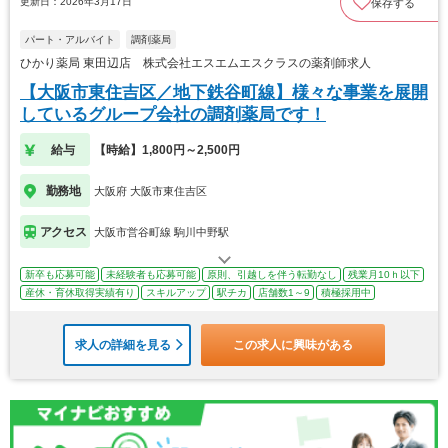
更新日：2026年3月17日
保存する
パート・アルバイト
調剤薬局
ひかり薬局 東田辺店 株式会社エスエムエスクラスの薬剤師求人
【大阪市東住吉区／地下鉄谷町線】様々な事業を展開
しているグループ会社の調剤薬局です！
給与
【時給】1,800円～2,500円
勤務地
大阪府 大阪市東住吉区
アクセス
大阪市営谷町線 駒川中野駅
新卒も応募可能
未経験者も応募可能
原則、引越しを伴う転勤なし
残業月10ｈ以下
産休・育休取得実績有り
スキルアップ
駅チカ
店舗数1～9
積極採用中
求人の詳細を見る
この求人に興味がある