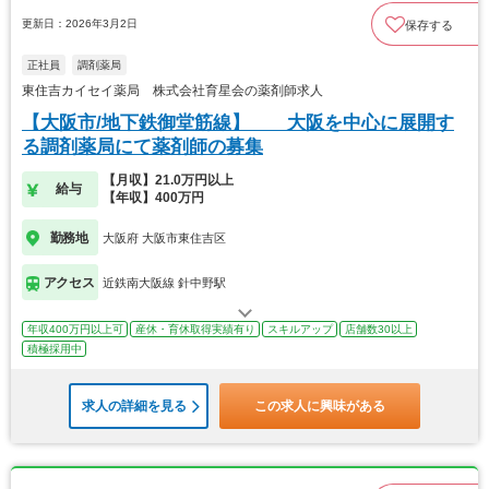
更新日：2026年3月2日
保存する
正社員
調剤薬局
東住吉カイセイ薬局 株式会社育星会の薬剤師求人
【大阪市/地下鉄御堂筋線】 大阪を中心に展開す
る調剤薬局にて薬剤師の募集
【月収】21.0万円以上
給与
【年収】400万円
勤務地
大阪府 大阪市東住吉区
アクセス
近鉄南大阪線 針中野駅
年収400万円以上可
産休・育休取得実績有り
スキルアップ
店舗数30以上
積極採用中
求人の詳細を見る
この求人に興味がある