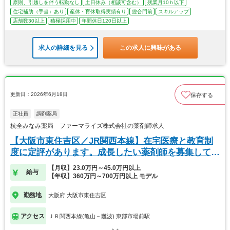
原則、引越しを伴う転勤なし
土日休み（相談可含む）
残業月10ｈ以下
住宅補助（手当）あり
産休・育休取得実績有り
総合門前
スキルアップ
店舗数30以上
積極採用中
年間休日120日以上
求人の詳細を見る
この求人に興味がある
更新日：2026年6月18日
保存する
正社員
調剤薬局
杭全みなみ薬局 ファーマライズ株式会社の薬剤師求人
【大阪市東住吉区／JR関西本線】在宅医療と教育制
度に定評があります。成長したい薬剤師を募集してい
ます
【月収】23.0万円～45.0万円以上
給与
【年収】360万円～700万円以上 モデル
勤務地
大阪府 大阪市東住吉区
アクセス
ＪＲ関西本線(亀山－難波) 東部市場前駅