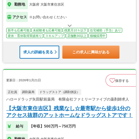
勤務地
大阪府 大阪市東住吉区
アクセス
※お問い合わせください
新卒も応募可能
未経験者も応募可能
残業月10ｈ以下
住宅補助（手当）あり
産休・育休取得実績有り
スキルアップ
店舗数30以上
積極採用中
求人の詳細を見る
この求人に興味がある
更新日：2026年1月21日
保存する
正社員
調剤薬局
ドラッグストア（調剤併設）
ハロードラッグ矢田駅前薬局 有限会社ファミリーファイブの薬剤師求人
【大阪市東住吉区】残業なし☆最寄駅から徒歩1分の
アクセス抜群のアットホームなドラッグストアです！
給与
【年収】500万円～750万円
勤務地
大阪府 大阪市東住吉区