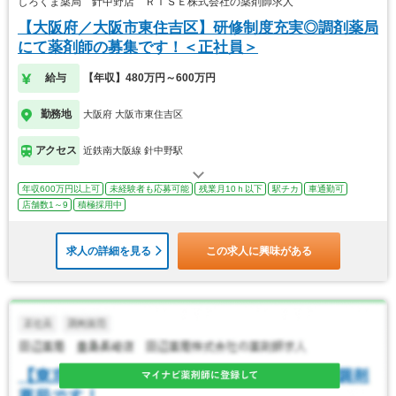
しろくま薬局 針中野店 ＲＩＳＥ株式会社の薬剤師求人
【大阪府／大阪市東住吉区】研修制度充実◎調剤薬局
にて薬剤師の募集です！＜正社員＞
給与
【年収】480万円～600万円
勤務地
大阪府 大阪市東住吉区
アクセス
近鉄南大阪線 針中野駅
年収600万円以上可
未経験者も応募可能
残業月10ｈ以下
駅チカ
車通勤可
店舗数1～9
積極採用中
求人の詳細を見る
この求人に興味がある