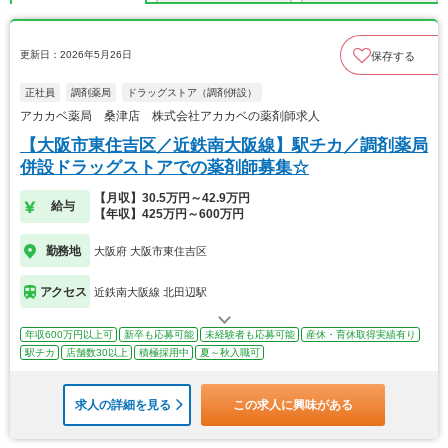
更新日：2026年5月26日
保存する
正社員
調剤薬局
ドラッグストア（調剤併設）
アカカベ薬局 桑津店 株式会社アカカベの薬剤師求人
【大阪市東住吉区／近鉄南大阪線】駅チカ／調剤薬局
併設ドラッグストアでの薬剤師募集☆
【月収】30.5万円～42.9万円
給与
【年収】425万円～600万円
勤務地
大阪府 大阪市東住吉区
アクセス
近鉄南大阪線 北田辺駅
年収600万円以上可
新卒も応募可能
未経験者も応募可能
産休・育休取得実績有り
駅チカ
店舗数30以上
積極採用中
夏～秋入職可
求人の詳細を見る
この求人に興味がある