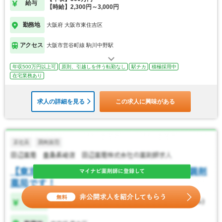
給与
【時給】2,300円～3,000円
勤務地
大阪府 大阪市東住吉区
アクセス
大阪市営谷町線 駒川中野駅
年収500万円以上可
原則、引越しを伴う転勤なし
駅チカ
積極採用中
在宅業務あり
求人の詳細を見る
この求人に興味がある