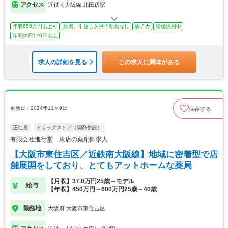
アクセス
近鉄南大阪線 北田辺駅
年収650万円以上可
原則、引越しを伴う転勤なし
駅チカ
積極採用中
年間休日120日以上
求人の詳細を見る
この求人に興味がある
更新日：2024年11月9日
保存する
正社員
ドラッグストア（調剤併設）
有限会社進行堂 東店の薬剤師求人
【大阪市東住吉区／近鉄南大阪線】地域に密着型で店
舗展開をしており、とてもアットホームな薬局
【月収】37.0万円25歳～モデル
給与
【年収】450万円～600万円25歳～40歳
勤務地
大阪府 大阪市東住吉区