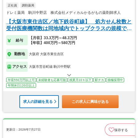
正社員
調剤薬局
ドレミ薬局 駒川中野店 株式会社メディカルかるがもの薬剤師求人
【大阪市東住吉区／地下鉄谷町線】 処方せん枚数と
受付医療機関数は同地域内でトップクラスの規模で
す。
【月収】33.3万円～48.3万円
給与
【年収】400万円～580万円
勤務地
大阪府 大阪市東住吉区
アクセス
大阪市営谷町線 駒川中野駅
年収550万円以上可
未経験者も応募可能
残業月10ｈ以下
駅チカ
積極採用中
年間休日120日以上
求人の詳細を見る
この求人に興味がある
更新日：2026年7月27日
保存する