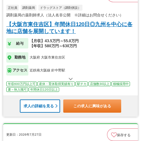
正社員
調剤薬局
ドラッグストア（調剤併設）
調剤薬局の薬剤師求人（法人名非公開 ※詳細はお問合せください）
【大阪市東住吉区】年間休日120日◎九州を中心に各
地に店舗を展開しています！
【月収】43.5万円～55.0万円
給与
【年収】580万円～630万円
勤務地
大阪府 大阪市東住吉区
アクセス
近鉄南大阪線 針中野駅
年収600万円以上可
産休・育休取得実績有り
駅チカ
店舗数30以上
積極採用中
夏～秋入職可
年間休日120日以上
求人の詳細を見る
この求人に興味がある
更新日：2026年7月27日
保存する