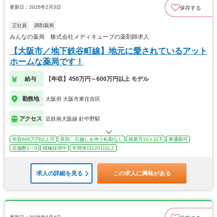
更新日：2026年2月3日
保存する
正社員
調剤薬局
みんなの薬局 株式会社メディキューブの薬剤師求人
【大阪市／地下鉄谷町線】地元に愛されているアット
ホームな薬局です！
給与
【年収】450万円～600万円以上 モデル
勤務地
大阪府 大阪市東住吉区
アクセス
近鉄南大阪線 針中野駅
年収600万円以上可
原則、引越しを伴う転勤なし
残業月10ｈ以下
車通勤可
店舗数1～9
積極採用中
年間休日120日以上
求人の詳細を見る
この求人に興味がある