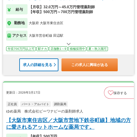
【月収】32.0万円～45.0万円管理薬剤師
給与
【年収】500万円～700万円管理薬剤師
勤務地
大阪府 大阪市東住吉区
アクセス
大阪市営谷町線 田辺駅
年収700万円以上可
駅チカ
店舗数1～9
積極採用中
夏～秋入職可
求人の詳細を見る
この求人に興味がある
更新日：2026年3月17日
保存する
正社員
パート・アルバイト
調剤薬局
ゆめ薬局 株式会社ビーワナビーの薬剤師求人
【大阪市東住吉区／大阪市営地下鉄谷町線】地域の方
に愛されるアットホームな薬局です。
【年収】500万円