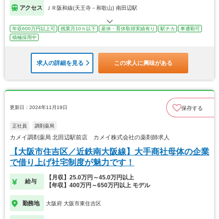
アクセス
ＪＲ阪和線(天王寺－和歌山) 南田辺駅
年収600万円以上可
残業月10ｈ以下
産休・育休取得実績有り
駅チカ
車通勤可
積極採用中
求人の詳細を見る
この求人に興味がある
更新日：2024年11月19日
保存する
正社員
調剤薬局
カメイ調剤薬局 北田辺駅前店 カメイ株式会社の薬剤師求人
【大阪市住吉区／近鉄南大阪線】大手商社母体の企業
で借り上げ社宅制度が魅力です！
【月収】25.0万円～45.0万円以上
給与
【年収】400万円～650万円以上 モデル
勤務地
大阪府 大阪市東住吉区