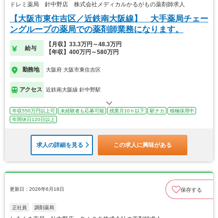
ドレミ薬局 針中野店 株式会社メディカルかるがもの薬剤師求人
【大阪市東住吉区／近鉄南大阪線】 大手薬局チェー
ングループの薬局での薬剤師業務になります。
【月収】33.3万円～48.3万円
給与
【年収】400万円～580万円
勤務地
大阪府 大阪市東住吉区
アクセス
近鉄南大阪線 針中野駅
年収550万円以上可
未経験者も応募可能
残業月10ｈ以下
駅チカ
積極採用中
年間休日120日以上
求人の詳細を見る
この求人に興味がある
更新日：2026年6月18日
保存する
正社員
調剤薬局