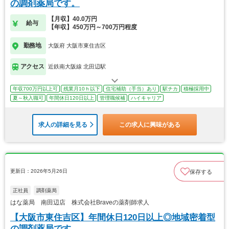
の調剤薬局です。
【月収】40.0万円
給与
【年収】450万円～700万円程度
勤務地
大阪府 大阪市東住吉区
アクセス
近鉄南大阪線 北田辺駅
年収700万円以上可
残業月10ｈ以下
住宅補助（手当）あり
駅チカ
積極採用中
夏～秋入職可
年間休日120日以上
管理職候補
ハイキャリア
求人の詳細を見る
この求人に興味がある
更新日：2026年5月26日
保存する
正社員
調剤薬局
はな薬局 南田辺店 株式会社Braveの薬剤師求人
【大阪市東住吉区】年間休日120日以上◎地域密着型
の調剤薬局です。