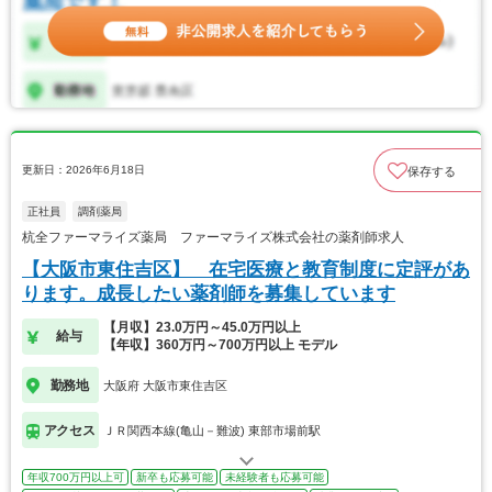
更新日：2026年6月18日
保存する
正社員
調剤薬局
杭全ファーマライズ薬局 ファーマライズ株式会社の薬剤師求人
【大阪市東住吉区】 在宅医療と教育制度に定評があ
ります。成長したい薬剤師を募集しています
【月収】23.0万円～45.0万円以上
給与
【年収】360万円～700万円以上 モデル
勤務地
大阪府 大阪市東住吉区
アクセス
ＪＲ関西本線(亀山－難波) 東部市場前駅
年収700万円以上可
新卒も応募可能
未経験者も応募可能