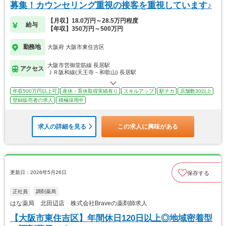
募集！カウンセリング重視の接客を重視しています♪
【月収】18.0万円～28.5万円程度
給与
【年収】350万円～500万円
勤務地
大阪府 大阪市東住吉区
大阪市営御堂筋線 長居駅
アクセス
ＪＲ阪和線(天王寺－和歌山) 長居駅
年収500万円以上可
産休・育休取得実績有り
スキルアップ
駅チカ
店舗数30以上
登録販売者の求人
積極採用中
求人の詳細を見る
この求人に興味がある
更新日：2026年5月26日
保存する
正社員
調剤薬局
はな薬局 北田辺店 株式会社Braveの薬剤師求人
【大阪市東住吉区】年間休日120日以上◎地域密着型