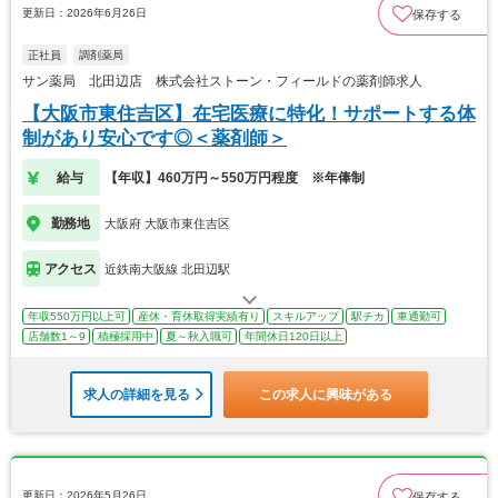
更新日：2026年6月26日
保存する
正社員
調剤薬局
サン薬局 北田辺店 株式会社ストーン・フィールドの薬剤師求人
【大阪市東住吉区】在宅医療に特化！サポートする体
制があり安心です◎＜薬剤師＞
給与
【年収】460万円～550万円程度 ※年俸制
勤務地
大阪府 大阪市東住吉区
アクセス
近鉄南大阪線 北田辺駅
年収550万円以上可
産休・育休取得実績有り
スキルアップ
駅チカ
車通勤可
店舗数1～9
積極採用中
夏～秋入職可
年間休日120日以上
求人の詳細を見る
この求人に興味がある
更新日：2026年5月26日
保存する