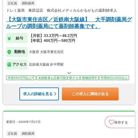
正社員
調剤薬局
ドレミ薬局 東田辺店 株式会社メディカルかるがもの薬剤師求人
【大阪市東住吉区／近鉄南大阪線】 大手調剤薬局グ
ループの調剤薬局にて薬剤師募集です。
【月収】33.3万円～48.3万円
給与
【年収】400万円～580万円
勤務地
大阪府 大阪市東住吉区
アクセス
近鉄南大阪線 針中野駅
年収550万円以上可
未経験者も応募可能
駅チカ
積極採用中
年間休日120日以上
求人の詳細を見る
この求人に興味がある
更新日：2026年7月27日
保存する
正社員
調剤薬局