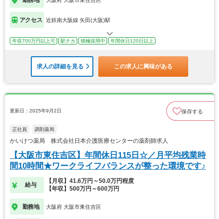
アクセス
近鉄南大阪線 矢田(大阪)駅
年収700万円以上可
駅チカ
積極採用中
年間休日120日以上
求人の詳細を見る
この求人に興味がある
更新日：2025年9月2日
保存する
正社員
調剤薬局
かいけつ薬局 株式会社日本介護医療センターの薬剤師求人
【大阪市東住吉区】年間休日115日☆／月平均残業時
間10時間★ワークライフバランスが整った環境です♪
【月収】41.6万円～50.0万円程度
給与
【年収】500万円～600万円
勤務地
大阪府 大阪市東住吉区