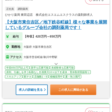
正社員
調剤薬局
ひかり薬局 東田辺店 株式会社エスエムエスクラスの薬剤師求人
【大阪市東住吉区／地下鉄谷町線】様々な事業を展開
しているグループ会社の調剤薬局です！
給与
【年収】420万円～650万円
勤務地
大阪府 大阪市東住吉区
アクセス
大阪市営谷町線 駒川中野駅
年収650万円以上可
新卒も応募可能
未経験者も応募可能
原則、引越しを伴う転勤なし
残業月10ｈ以下
産休・育休取得実績有り
スキルアップ
駅チカ
店舗数1～9
積極採用中
夏～秋入職可
求人の詳細を見る
この求人に興味がある