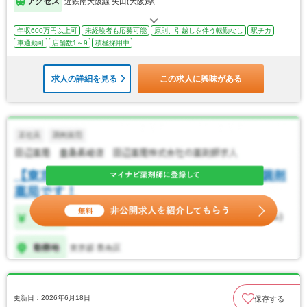
アクセス
近鉄南大阪線 矢田(大阪)駅
年収600万円以上可
未経験者も応募可能
原則、引越しを伴う転勤なし
駅チカ
車通勤可
店舗数1～9
積極採用中
求人の詳細を見る
この求人に興味がある
更新日：2026年6月18日
保存する