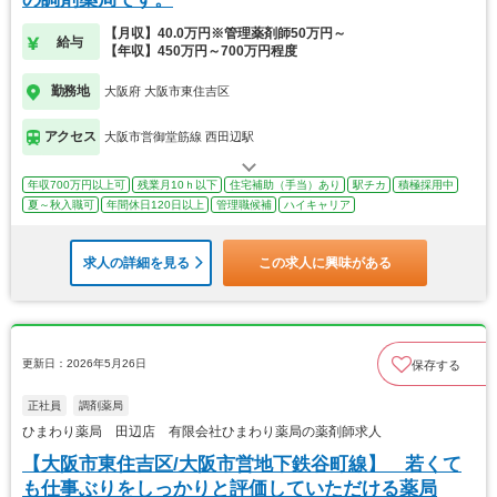
【月収】40.0万円※管理薬剤師50万円～
給与
【年収】450万円～700万円程度
勤務地
大阪府 大阪市東住吉区
アクセス
大阪市営御堂筋線 西田辺駅
年収700万円以上可
残業月10ｈ以下
住宅補助（手当）あり
駅チカ
積極採用中
夏～秋入職可
年間休日120日以上
管理職候補
ハイキャリア
求人の詳細を見る
この求人に興味がある
更新日：2026年5月26日
保存する
正社員
調剤薬局
ひまわり薬局 田辺店 有限会社ひまわり薬局の薬剤師求人
【大阪市東住吉区/大阪市営地下鉄谷町線】 若くて
も仕事ぶりをしっかりと評価していただける薬局