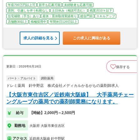
年収700万円以上可
新卒も応募可能
未経験者も応募可能
原則、引越しを伴う転勤なし
土日休み（相談可含む）
残業月10ｈ以下
住宅補助（手当）あり
産休・育休取得実績有り
総合門前
スキルアップ
店舗数30以上
積極採用中
年間休日120日以上
求人の詳細を見る
この求人に興味がある
更新日：2026年6月18日
保存する
パート・アルバイト
調剤薬局
ドレミ薬局 針中野店 株式会社メディカルかるがもの薬剤師求人
【大阪市東住吉区／近鉄南大阪線】 大手薬局チェー
ングループの薬局での薬剤師業務になります。
給与
【時給】2,000円～2,500円
勤務地
大阪府 大阪市東住吉区
アクセス
近鉄南大阪線 針中野駅