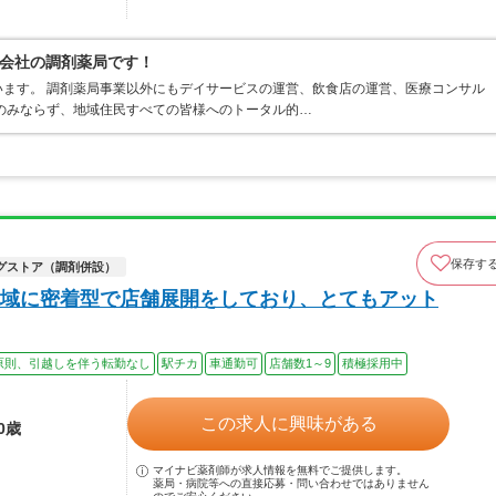
会社の調剤薬局です！
ます。 調剤薬局事業以外にもデイサービスの運営、飲食店の運営、医療コンサル
のみならず、地域住民すべての皆様へのトータル的…
保存す
グストア（調剤併設）
域に密着型で店舗展開をしており、とてもアット
原則、引越しを伴う転勤なし
駅チカ
車通勤可
店舗数1～9
積極採用中
この求人に興味がある
0歳
マイナビ薬剤師が求人情報を無料でご提供します。
薬局・病院等への直接応募・問い合わせではありません