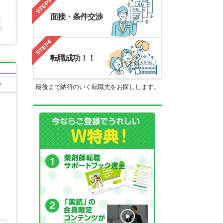
STEP3
面接・条件交渉
STEP4
転職成功！！
る
最後まで納得のいく転職先をお探しします。