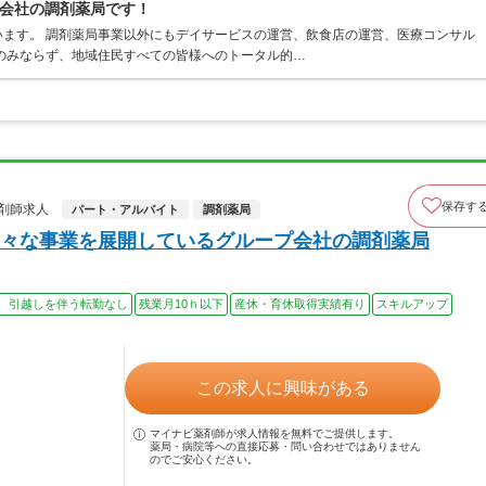
会社の調剤薬局です！
ます。 調剤薬局事業以外にもデイサービスの運営、飲食店の運営、医療コンサル
のみならず、地域住民すべての皆様へのトータル的…
保存す
剤師求人
パート・アルバイト
調剤薬局
々な事業を展開しているグループ会社の調剤薬局
、引越しを伴う転勤なし
残業月10ｈ以下
産休・育休取得実績有り
スキルアップ
この求人に興味がある
マイナビ薬剤師が求人情報を無料でご提供します。
薬局・病院等への直接応募・問い合わせではありません
のでご安心ください。