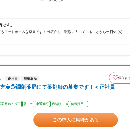
のでご安心ください。
局です。
もアットホームな薬局です！ 代表自ら、現場に入っていることから土日休みな
！
保存す
人
正社員
調剤薬局
充実◎調剤薬局にて薬剤師の募集です！＜正社員
残業月10ｈ以下
駅チカ
車通勤可
店舗数1～9
積極採用中
この求人に興味がある