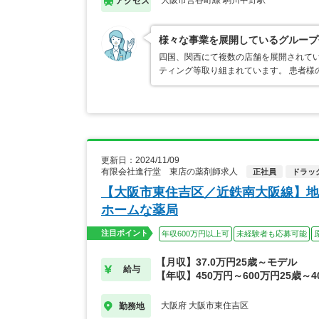
大阪市営谷町線 駒川中野駅
アクセス
様々な事業を展開しているグループ
四国、関西にて複数の店舗を展開されてい
ティング等取り組まれています。 患者様
更新日：2024/11/09
有限会社進行堂 東店の薬剤師求人
正社員
ドラッ
【大阪市東住吉区／近鉄南大阪線】地
ホームな薬局
注目ポイント
年収600万円以上可
未経験者も応募可能
【月収】37.0万円25歳～モデル
給与
【年収】450万円～600万円25歳～4
大阪府 大阪市東住吉区
勤務地