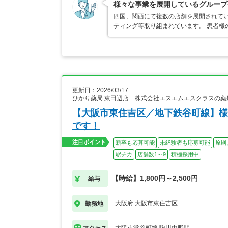
様々な事業を展開しているグループ
四国、関西にて複数の店舗を展開されてい
ティング等取り組まれています。 患者様
更新日：2026/03/17
ひかり薬局 東田辺店 株式会社エスエムエスクラスの薬
【大阪市東住吉区／地下鉄谷町線】様
です！
注目ポイント
新卒も応募可能
未経験者も応募可能
原則
駅チカ
店舗数1～9
積極採用中
【時給】1,800円～2,500円
給与
大阪府 大阪市東住吉区
勤務地