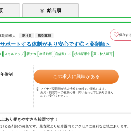
順
給与順
保存す
薬剤師求人
正社員
調剤薬局
サポートする体制があり安心です◎＜薬剤師＞
り
スキルアップ
駅チカ
車通勤可
店舗数1～9
積極採用中
夏～秋入職可
※年俸制
この求人に興味がある
マイナビ薬剤師が求人情報を無料でご提供します。
薬局・病院等への直接応募・問い合わせではありません
のでご安心ください。
日以上あり働きやすさも抜群です！
おける薬剤師の募集です。最寄駅より徒歩圏内とアクセスに便利な立地にあります。