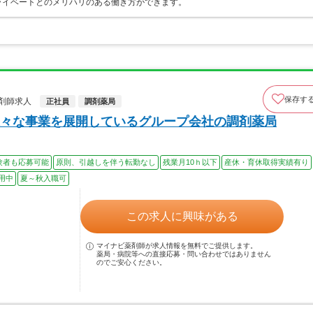
ライベートとのメリハリのある働き方ができます。
保存す
剤師求人
正社員
調剤薬局
々な事業を展開しているグループ会社の調剤薬局
験者も応募可能
原則、引越しを伴う転勤なし
残業月10ｈ以下
産休・育休取得実績有り
用中
夏～秋入職可
この求人に興味がある
マイナビ薬剤師が求人情報を無料でご提供します。
薬局・病院等への直接応募・問い合わせではありません
のでご安心ください。