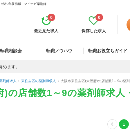
給料/年収情報 - マイナビ薬剤師
0
0
最近見た求人
保存した求人
転職相談会
転職ノウハウ
転職お役立ちガイド
努めます。
薬剤師求人
東住吉区の薬剤師求人
大阪市東住吉区(大阪府)の店舗数1～9の薬
府)の店舗数1～9の薬剤師求人
1