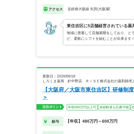
近鉄南大阪線 矢田(大阪)駅
アクセス
東住吉区に5店舗経営されている薬
地域に密着して店舗展開をしており、とて
ど、柔軟にシフトを組むことが出来ます
更新日：2026/06/18
しろくま薬局 針中野店 ＲＩＳＥ株式会社の薬剤師求
【大阪府／大阪市東住吉区】研修制度
＞
注目ポイント
年収600万円以上可
未経験者も応募可能
【年収】480万円～600万円
給与