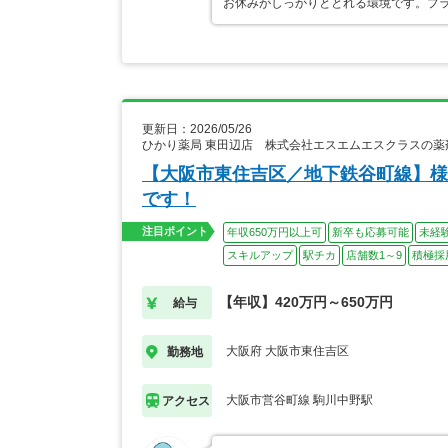
お休みがしっかりととれる環境です。プ
更新日：2026/05/26
ひかり薬局 東田辺店 株式会社エスエムエスクラスの薬
【大阪市東住吉区／地下鉄谷町線】様
です！
注目ポイント
年収650万円以上可
新卒も応募可能
未経
スキルアップ
駅チカ
店舗数1～9
積極採
【年収】420万円～650万円
給与
大阪府 大阪市東住吉区
勤務地
大阪市営谷町線 駒川中野駅
アクセス