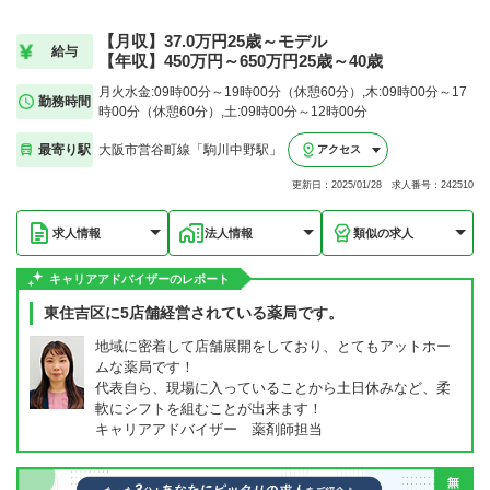
【月収】37.0万円25歳～モデル
給与
【年収】450万円～650万円25歳～40歳
月火水金:09時00分～19時00分（休憩60分）,木:09時00分～17
勤務時間
時00分（休憩60分）,土:09時00分～12時00分
最寄り駅
大阪市営谷町線「駒川中野駅」
アクセス
更新日：2025/01/28 求人番号：242510
求人情報
法人情報
類似の求人
キャリアアドバイザーのレポート
東住吉区に5店舗経営されている薬局です。
地域に密着して店舗展開をしており、とてもアットホー
ムな薬局です！
代表自ら、現場に入っていることから土日休みなど、柔
軟にシフトを組むことが出来ます！
キャリアアドバイザー 薬剤師担当