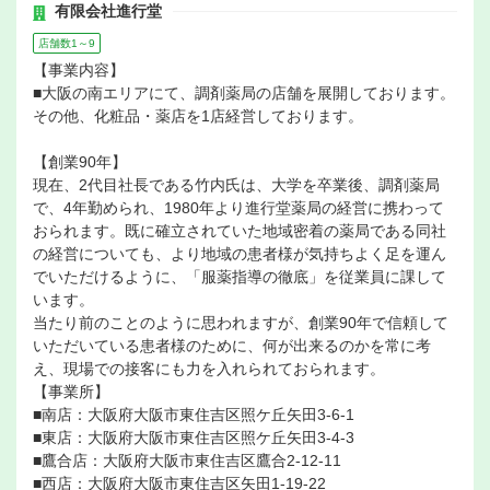
有限会社進行堂
店舗数1～9
【事業内容】
■大阪の南エリアにて、調剤薬局の店舗を展開しております。
その他、化粧品・薬店を1店経営しております。
【創業90年】
現在、2代目社長である竹内氏は、大学を卒業後、調剤薬局
で、4年勤められ、1980年より進行堂薬局の経営に携わって
おられます。既に確立されていた地域密着の薬局である同社
の経営についても、より地域の患者様が気持ちよく足を運ん
でいただけるように、「服薬指導の徹底」を従業員に課して
います。
当たり前のことのように思われますが、創業90年で信頼して
いただいている患者様のために、何が出来るのかを常に考
え、現場での接客にも力を入れられておられます。
【事業所】
■南店：大阪府大阪市東住吉区照ケ丘矢田3-6-1
■東店：大阪府大阪市東住吉区照ケ丘矢田3-4-3
■鷹合店：大阪府大阪市東住吉区鷹合2-12-11
■西店：大阪府大阪市東住吉区矢田1-19-22