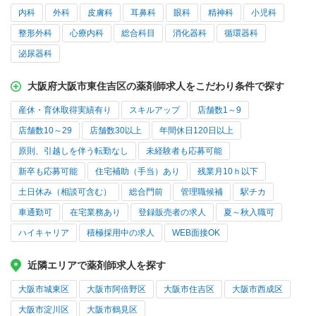
内科
外科
皮膚科
耳鼻科
眼科
精神科
小児科
整形外科
心療内科
総合科目
消化器科
循環器科
泌尿器科
大阪府大阪市東住吉区の薬剤師求人をこだわり条件で探す
産休・育休取得実績有り
スキルアップ
店舗数1～9
店舗数10～29
店舗数30以上
年間休日120日以上
原則、引越しを伴う転勤なし
未経験者も応募可能
新卒も応募可能
住宅補助（手当）あり
残業月10ｈ以下
土日休み（相談可含む）
総合門前
管理職候補
駅チカ
車通勤可
在宅業務あり
登録販売者の求人
夏～秋入職可
ハイキャリア
積極採用中の求人
WEB面接OK
近隣エリアで薬剤師求人を探す
大阪市城東区
大阪市阿倍野区
大阪市住吉区
大阪市西成区
大阪市淀川区
大阪市鶴見区