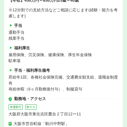
【年収】450万円～650万円25歳～40歳
※12分割での支給方法などご相談に応じます(経験・能力を考
慮します)
手当
通勤手当
残業手当
福利厚生
雇用保険、労災保険、健康保険、厚生年金保険
駐車場
手当・福利厚生備考
昇給年1回、各種社会保険完備、交通費全額支給、退職金制度
有
有給休暇（6ヶ月勤務後付与）、制服貸与
勤務地・アクセス
車通勤可
駅チカ
大阪府大阪市東住吉区鷹合２丁目12ー11
大阪市営谷町線「駒川中野駅」