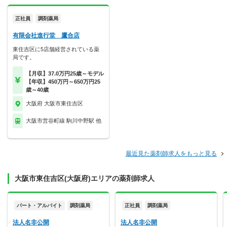
正社員
調剤薬局
有限会社進行堂 鷹合店
東住吉区に5店舗経営されている薬
局です。
【月収】37.0万円25歳～モデル
【年収】450万円～650万円25
歳～40歳
大阪府 大阪市東住吉区
大阪市営谷町線 駒川中野駅 他
最近見た薬剤師求人をもっと見る
大阪市東住吉区(大阪府)エリアの薬剤師求人
パート・アルバイト
調剤薬局
正社員
調剤薬局
法人名非公開
法人名非公開