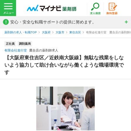
!
安心・安全な転職サポートの提供に努めます。
薬剤師の求人・転職TOP
大阪府
大阪市
東住吉区
有限会社進行堂 鷹合店の薬剤師
正社員
調剤薬局
有限会社進行堂
鷹合店の薬剤師求人
【大阪府東住吉区／近鉄南大阪線】無駄な残業をしな
いよう協力して助け合いながら働くような職場環境で
す