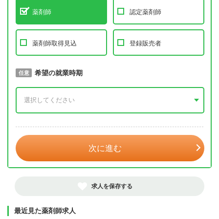
薬剤師
認定薬剤師
薬剤師取得見込
登録販売者
取得予定年
希望の就業時期
必須
任意
年 3月
次に進む
求人を保存する
最近見た薬剤師求人