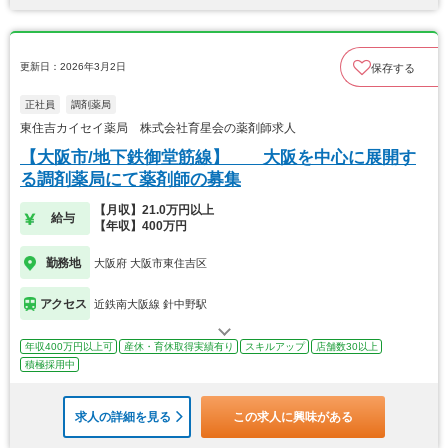
更新日：2026年3月2日
保存する
正社員
調剤薬局
東住吉カイセイ薬局 株式会社育星会の薬剤師求人
【大阪市/地下鉄御堂筋線】 大阪を中心に展開す
る調剤薬局にて薬剤師の募集
【月収】21.0万円以上
給与
【年収】400万円
勤務地
大阪府 大阪市東住吉区
アクセス
近鉄南大阪線 針中野駅
年収400万円以上可
産休・育休取得実績有り
スキルアップ
店舗数30以上
積極採用中
求人の詳細を見る
この求人に興味がある