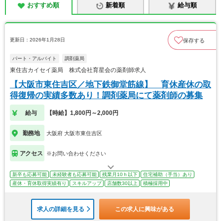
おすすめ順
新着順
給与順
更新日：2026年1月28日
保存する
パート・アルバイト
調剤薬局
東住吉カイセイ薬局 株式会社育星会の薬剤師求人
【大阪市東住吉区／地下鉄御堂筋線】 育休産休の取
得復帰の実績多数あり！調剤薬局にて薬剤師の募集
給与
【時給】1,800円～2,000円
勤務地
大阪府 大阪市東住吉区
アクセス
※お問い合わせください
新卒も応募可能
未経験者も応募可能
残業月10ｈ以下
住宅補助（手当）あり
産休・育休取得実績有り
スキルアップ
店舗数30以上
積極採用中
求人の詳細を見る
この求人に興味がある