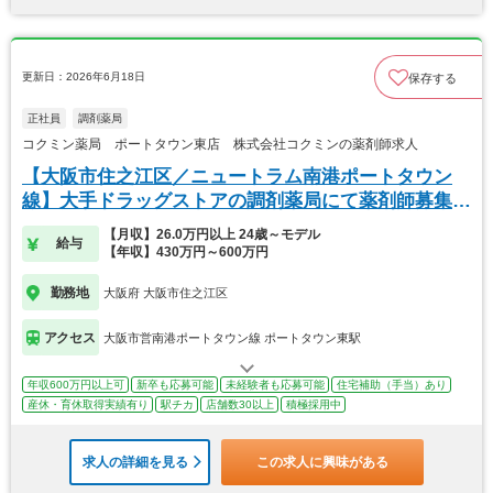
更新日：2026年6月18日
保存する
正社員
調剤薬局
コクミン薬局 ポートタウン東店 株式会社コクミンの薬剤師求人
【大阪市住之江区／ニュートラム南港ポートタウン
線】大手ドラッグストアの調剤薬局にて薬剤師募集で
す★
【月収】26.0万円以上 24歳～モデル
給与
【年収】430万円～600万円
勤務地
大阪府 大阪市住之江区
アクセス
大阪市営南港ポートタウン線 ポートタウン東駅
年収600万円以上可
新卒も応募可能
未経験者も応募可能
住宅補助（手当）あり
産休・育休取得実績有り
駅チカ
店舗数30以上
積極採用中
求人の詳細を見る
この求人に興味がある