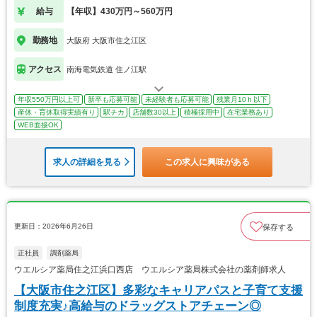
給与
【年収】430万円～560万円
勤務地
大阪府 大阪市住之江区
アクセス
南海電気鉄道 住ノ江駅
年収550万円以上可
新卒も応募可能
未経験者も応募可能
残業月10ｈ以下
産休・育休取得実績有り
駅チカ
店舗数30以上
積極採用中
在宅業務あり
WEB面接OK
求人の詳細を見る
この求人に興味がある
更新日：2026年6月26日
保存する
正社員
調剤薬局
ウエルシア薬局住之江浜口西店 ウエルシア薬局株式会社の薬剤師求人
【大阪市住之江区】多彩なキャリアパスと子育て支援
制度充実♪高給与のドラッグストアチェーン◎