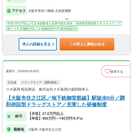
アクセス
大阪市営四つ橋線 北加賀屋駅
年収700万円以上可
未経験者も応募可能
産休・育休取得実績有り
スキルアップ
駅チカ
店舗数30以上
積極採用中
WEB面接OK
求人の詳細を見る
この求人に興味がある
更新日：2026年6月18日
保存する
正社員
ドラッグストア（調剤併設）
スギ薬局 粉浜西店 株式会社スギ薬局の薬剤師求人
【大阪市住之江区／地下鉄御堂筋線】駅徒歩5分／調
剤併設型ドラッグストア／充実した研修制度
【月収】27.0万円以上
給与
【年収】400万円～740万円モデル
勤務地
大阪府 大阪市住之江区