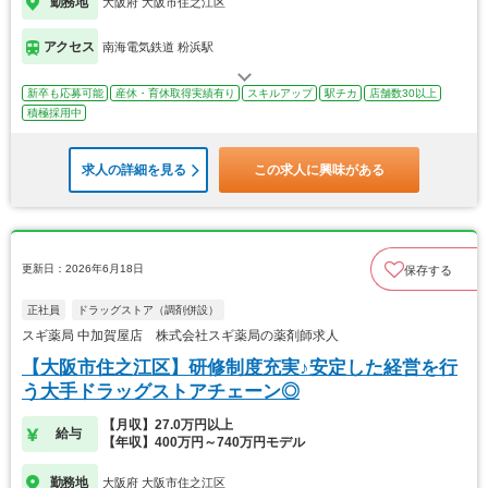
勤務地
大阪府 大阪市住之江区
アクセス
南海電気鉄道 粉浜駅
新卒も応募可能
産休・育休取得実績有り
スキルアップ
駅チカ
店舗数30以上
積極採用中
求人の詳細を見る
この求人に興味がある
更新日：2026年6月18日
保存する
正社員
ドラッグストア（調剤併設）
スギ薬局 中加賀屋店 株式会社スギ薬局の薬剤師求人
【大阪市住之江区】研修制度充実♪安定した経営を行
う大手ドラッグストアチェーン◎
【月収】27.0万円以上
給与
【年収】400万円～740万円モデル
勤務地
大阪府 大阪市住之江区