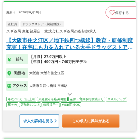
更新日：2026年6月18日
保存する
正社員
ドラッグストア（調剤併設）
スギ薬局 東加賀屋店 株式会社スギ薬局の薬剤師求人
【大阪市住之江区／地下鉄四つ橋線】教育・研修制度
充実！在宅にも力を入れている大手ドラッグストアで
す。
【月収】27.0万円以上
給与
【年収】400万円～740万円モデル
勤務地
大阪府 大阪市住之江区
アクセス
大阪市営四つ橋線 玉出駅
年収700万円以上可
未経験者も応募可能
産休・育休取得実績有り
スキルアップ
駅チカ
店舗数30以上
積極採用中
WEB面接OK
求人の詳細を見る
この求人に興味がある