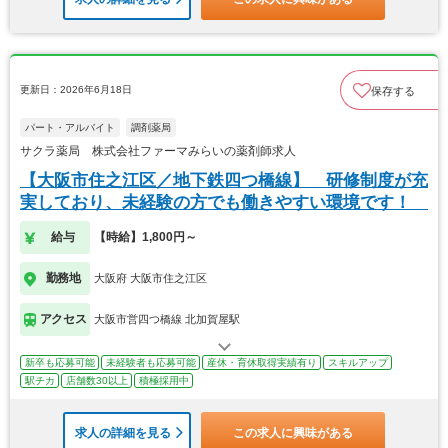
更新日：2026年6月18日
保存する
パート・アルバイト
調剤薬局
サクラ薬局 株式会社ファーマみらいの薬剤師求人
【大阪市住之江区／地下鉄四つ橋線】 研修制度が充
実しており、未経験の方でも働きやすい環境です！
給与
【時給】1,800円～
勤務地
大阪府 大阪市住之江区
アクセス
大阪市営四つ橋線 北加賀屋駅
新卒も応募可能
未経験者も応募可能
産休・育休取得実績有り
スキルアップ
駅チカ
店舗数30以上
積極採用中
求人の詳細を見る
この求人に興味がある