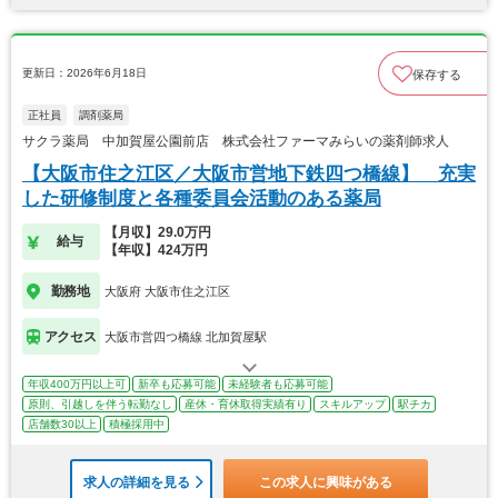
更新日：2026年6月18日
保存する
正社員
調剤薬局
サクラ薬局 中加賀屋公園前店 株式会社ファーマみらいの薬剤師求人
【大阪市住之江区／大阪市営地下鉄四つ橋線】 充実
した研修制度と各種委員会活動のある薬局
【月収】29.0万円
給与
【年収】424万円
勤務地
大阪府 大阪市住之江区
アクセス
大阪市営四つ橋線 北加賀屋駅
年収400万円以上可
新卒も応募可能
未経験者も応募可能
原則、引越しを伴う転勤なし
産休・育休取得実績有り
スキルアップ
駅チカ
店舗数30以上
積極採用中
求人の詳細を見る
この求人に興味がある