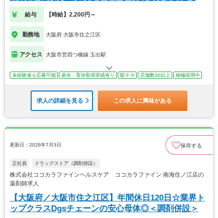
す！
給与
【時給】2,200円～
勤務地
大阪府 大阪市住之江区
アクセス
大阪市営四つ橋線 玉出駅
未経験者も応募可能
産休・育休取得実績有り
駅チカ
店舗数30以上
積極採用中
求人の詳細を見る
この求人に興味がある
更新日：2026年7月3日
保存する
正社員
ドラッグストア（調剤併設）
株式会社ココカラファインヘルスケア ココカラファイン 南海住ノ江店の
薬剤師求人
【大阪府／大阪市住之江区】年間休日120日☆業界ト
ップクラスDgsチェーンの安心母体◎＜調剤併設＞