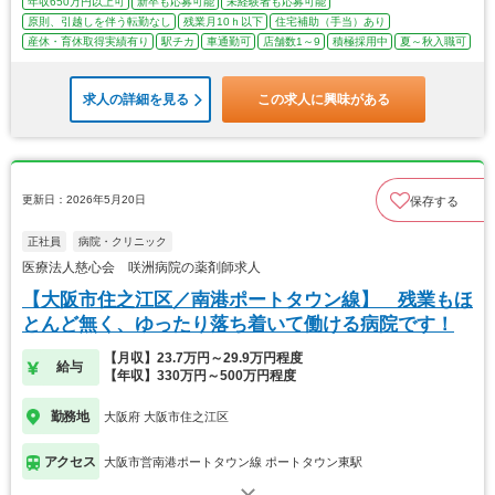
年収650万円以上可
新卒も応募可能
未経験者も応募可能
原則、引越しを伴う転勤なし
残業月10ｈ以下
住宅補助（手当）あり
産休・育休取得実績有り
駅チカ
車通勤可
店舗数1～9
積極採用中
夏～秋入職可
求人の詳細を見る
この求人に興味がある
更新日：2026年5月20日
保存する
正社員
病院・クリニック
医療法人慈心会 咲洲病院の薬剤師求人
【大阪市住之江区／南港ポートタウン線】 残業もほ
とんど無く、ゆったり落ち着いて働ける病院です！
【月収】23.7万円～29.9万円程度
給与
【年収】330万円～500万円程度
勤務地
大阪府 大阪市住之江区
アクセス
大阪市営南港ポートタウン線 ポートタウン東駅