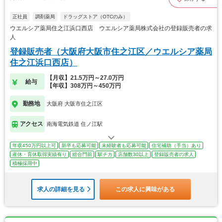
正社員
調剤薬局
ドラッグストア（OTCのみ）
ウエルシア薬局住之江浜口西店 ウエルシア薬局株式会社の登録販売者の求
人
登録販売者（大阪府大阪市住之江区／ウエルシア薬局
住之江浜口西店）
【月収】21.5万円～27.0万円
給与
【年収】308万円～450万円
勤務地
大阪府 大阪市住之江区
アクセス
南海電気鉄道 住ノ江駅
年収450万円以上可
新卒も応募可能
未経験者も応募可能
住宅補助（手当）あり
産休・育休取得実績有り
総合門前
駅チカ
店舗数30以上
登録販売者の求人
積極採用中
求人の詳細を見る
この求人に興味がある