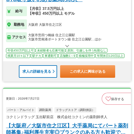
【月収】37.5万円以上
給与
【年収】450万円以上 モデル
勤務地
大阪府 大阪市住之江区
大阪市営四つ橋線 住之江公園駅
アクセス
大阪市営南港ポートタウン線 住之江公園駅…ほか
年収450万円以上可
未経験者も応募可能
原則、引越しを伴う転勤なし
残業月10ｈ以下
駅チカ
車通勤可
店舗数1～9
積極採用中
年間休日120日以上
求人の詳細を見る
この求人に興味がある
更新日：2026年7月27日
保存する
パート・アルバイト
調剤薬局
ドラッグストア（調剤併設）
コクミンドラッグ 玉出駅前店 株式会社コクミンの薬剤師求人
【大阪府／大阪市住之江区】大手薬局にてパート薬剤
師募集♪福利厚生充実◎ブランクのある方も歓迎で