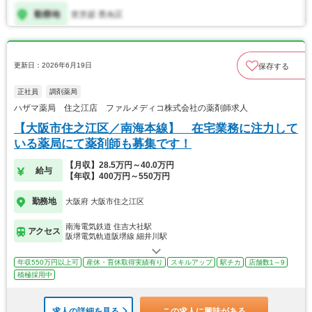
更新日：2026年6月19日
保存する
正社員
調剤薬局
ハザマ薬局 住之江店 ファルメディコ株式会社の薬剤師求人
【大阪市住之江区／南海本線】 在宅業務に注力して
いる薬局にて薬剤師も募集です！
【月収】28.5万円～40.0万円
給与
【年収】400万円～550万円
勤務地
大阪府 大阪市住之江区
南海電気鉄道 住吉大社駅
アクセス
阪堺電気軌道阪堺線 細井川駅
年収550万円以上可
産休・育休取得実績有り
スキルアップ
駅チカ
店舗数1～9
積極採用中
求人の詳細を見る
この求人に興味がある