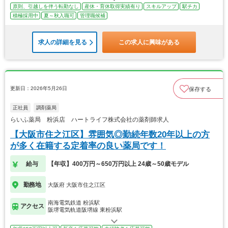
原則、引越しを伴う転勤なし
産休・育休取得実績有り
スキルアップ
駅チカ
積極採用中
夏～秋入職可
管理職候補
求人の詳細を見る
この求人に興味がある
更新日：2026年5月26日
保存する
正社員
調剤薬局
らいふ薬局 粉浜店 ハートライフ株式会社の薬剤師求人
【大阪市住之江区】雰囲気◎勤続年数20年以上の方
が多く在籍する定着率の良い薬局です！
給与
【年収】400万円～650万円以上 24歳～50歳モデル
勤務地
大阪府 大阪市住之江区
南海電気鉄道 粉浜駅
アクセス
阪堺電気軌道阪堺線 東粉浜駅