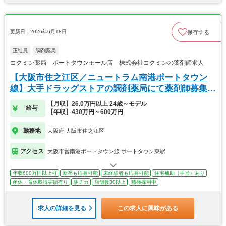
更新日：2026年6月18日
保存する
正社員
調剤薬局
コクミン薬局 ポートタウンモール店 株式会社コクミンの薬剤師求人
【大阪市住之江区／ニュートラム南港ポートタウン
線】大手ドラッグストアの調剤薬局にて薬剤師募集で
す★
【月収】26.0万円以上 24歳～モデル
給与
【年収】430万円～600万円
勤務地
大阪府 大阪市住之江区
アクセス
大阪市営南港ポートタウン線 ポートタウン東駅
年収600万円以上可
新卒も応募可能
未経験者も応募可能
住宅補助（手当）あり
産休・育休取得実績有り
駅チカ
店舗数30以上
積極採用中
求人の詳細を見る
この求人に興味がある