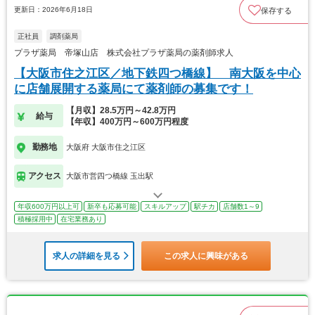
更新日：2026年6月18日
保存する
正社員
調剤薬局
プラザ薬局 帝塚山店 株式会社プラザ薬局の薬剤師求人
【大阪市住之江区／地下鉄四つ橋線】 南大阪を中心
に店舗展開する薬局にて薬剤師の募集です！
【月収】28.5万円～42.8万円
給与
【年収】400万円～600万円程度
勤務地
大阪府 大阪市住之江区
アクセス
大阪市営四つ橋線 玉出駅
年収600万円以上可
新卒も応募可能
スキルアップ
駅チカ
店舗数1～9
積極採用中
在宅業務あり
求人の詳細を見る
この求人に興味がある