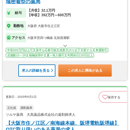
域密着型の薬局
【月収】32.1万円
給与
【年収】392万円～600万円
勤務地
大阪府 大阪市住之江区
アクセス
大阪市営四つ橋線 北加賀屋駅
年収600万円以上可
新卒も応募可能
残業月10ｈ以下
駅チカ
車通勤可
店舗数10～29
積極採用中
夏～秋入職可
年間休日120日以上
求人の詳細を見る
この求人に興味がある
更新日：2020年6月1日
保存する
正社員
調剤薬局
ツルヤ薬局 大高薬品株式会社の薬剤師求人
【大阪市住ノ江区／南海線本線、阪堺電軌阪堺線】
OTC取り扱いのある薬局の求人