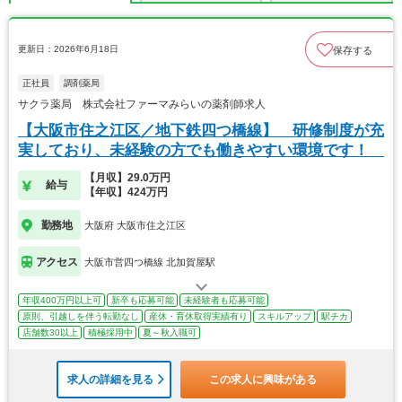
更新日：2026年6月18日
保存する
正社員
調剤薬局
サクラ薬局 株式会社ファーマみらいの薬剤師求人
【大阪市住之江区／地下鉄四つ橋線】 研修制度が充
実しており、未経験の方でも働きやすい環境です！
【月収】29.0万円
給与
【年収】424万円
勤務地
大阪府 大阪市住之江区
アクセス
大阪市営四つ橋線 北加賀屋駅
年収400万円以上可
新卒も応募可能
未経験者も応募可能
原則、引越しを伴う転勤なし
産休・育休取得実績有り
スキルアップ
駅チカ
店舗数30以上
積極採用中
夏～秋入職可
求人の詳細を見る
この求人に興味がある