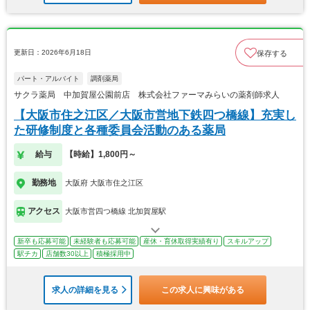
更新日：2026年6月18日
保存する
パート・アルバイト
調剤薬局
サクラ薬局 中加賀屋公園前店 株式会社ファーマみらいの薬剤師求人
【大阪市住之江区／大阪市営地下鉄四つ橋線】充実し
た研修制度と各種委員会活動のある薬局
給与
【時給】1,800円～
勤務地
大阪府 大阪市住之江区
アクセス
大阪市営四つ橋線 北加賀屋駅
新卒も応募可能
未経験者も応募可能
産休・育休取得実績有り
スキルアップ
駅チカ
店舗数30以上
積極採用中
求人の詳細を見る
この求人に興味がある