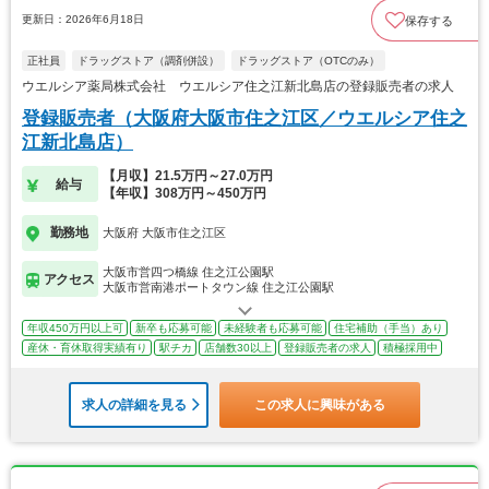
更新日：2026年6月18日
保存する
正社員
ドラッグストア（調剤併設）
ドラッグストア（OTCのみ）
ウエルシア薬局株式会社 ウエルシア住之江新北島店の登録販売者の求人
登録販売者（大阪府大阪市住之江区／ウエルシア住之
江新北島店）
【月収】21.5万円～27.0万円
給与
【年収】308万円～450万円
勤務地
大阪府 大阪市住之江区
大阪市営四つ橋線 住之江公園駅
アクセス
大阪市営南港ポートタウン線 住之江公園駅
年収450万円以上可
新卒も応募可能
未経験者も応募可能
住宅補助（手当）あり
産休・育休取得実績有り
駅チカ
店舗数30以上
登録販売者の求人
積極採用中
求人の詳細を見る
この求人に興味がある