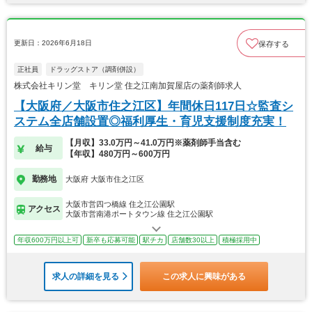
更新日：2026年6月18日
保存する
正社員
ドラッグストア（調剤併設）
株式会社キリン堂 キリン堂 住之江南加賀屋店の薬剤師求人
【大阪府／大阪市住之江区】年間休日117日☆監査シ
ステム全店舗設置◎福利厚生・育児支援制度充実！
【月収】33.0万円～41.0万円※薬剤師手当含む
給与
【年収】480万円～600万円
勤務地
大阪府 大阪市住之江区
大阪市営四つ橋線 住之江公園駅
アクセス
大阪市営南港ポートタウン線 住之江公園駅
年収600万円以上可
新卒も応募可能
駅チカ
店舗数30以上
積極採用中
求人の詳細を見る
この求人に興味がある