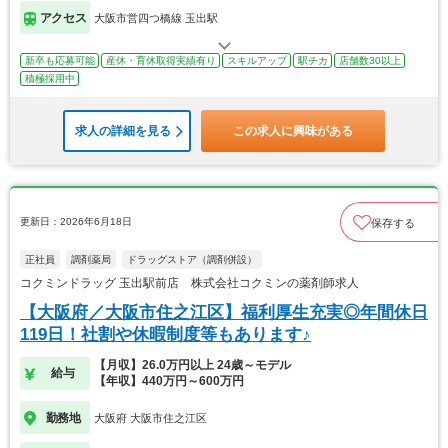
アクセス
大阪市営四つ橋線 玉出駅
新卒も応募可能
産休・育休取得実績有り
スキルアップ
駅チカ
店舗数30以上
積極採用中
求人の詳細を見る
この求人に興味がある
更新日：2026年6月18日
保存する
正社員
調剤薬局
ドラッグストア（調剤併設）
コクミンドラッグ 玉出駅前店 株式会社コクミンの薬剤師求人
【大阪府／大阪市住之江区】福利厚生充実◎年間休日
119日！社割や休暇制度等もあります♪
【月収】26.0万円以上 24歳～モデル
給与
【年収】440万円～600万円
勤務地
大阪府 大阪市住之江区