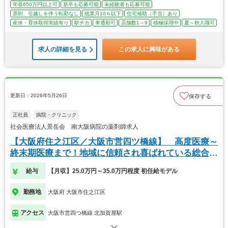
年収650万円以上可
新卒も応募可能
未経験者も応募可能
原則、引越しを伴う転勤なし
残業月10ｈ以下
住宅補助（手当）あり
産休・育休取得実績有り
駅チカ
車通勤可
店舗数1～9
積極採用中
夏～秋入職可
求人の詳細を見る
この求人に興味がある
更新日：2026年5月26日
保存する
正社員
病院・クリニック
社会医療法人景岳会 南大阪病院の薬剤師求人
【大阪府住之江区／大阪市営四ツ橋線】 高度医療～
終末期医療まで！地域に信頼され喜ばれている総合病
院
給与
【月収】25.0万円～35.0万円程度 初任給モデル
勤務地
大阪府 大阪市住之江区
アクセス
大阪市営四つ橋線 北加賀屋駅