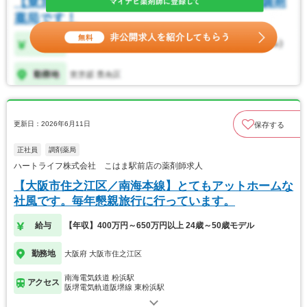
更新日：2026年6月11日
保存する
正社員
調剤薬局
ハートライフ株式会社 こはま駅前店の薬剤師求人
【大阪市住之江区／南海本線】とてもアットホームな
社風です。毎年懇親旅行に行っています。
給与
【年収】400万円～650万円以上 24歳～50歳モデル
勤務地
大阪府 大阪市住之江区
南海電気鉄道 粉浜駅
アクセス
阪堺電気軌道阪堺線 東粉浜駅