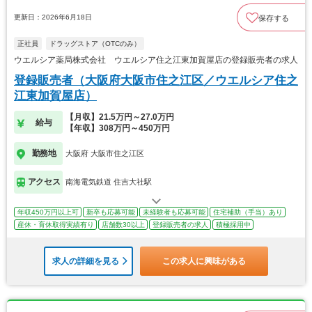
更新日：2026年6月18日
保存する
正社員
ドラッグストア（OTCのみ）
ウエルシア薬局株式会社 ウエルシア住之江東加賀屋店の登録販売者の求人
登録販売者（大阪府大阪市住之江区／ウエルシア住之
江東加賀屋店）
【月収】21.5万円～27.0万円
給与
【年収】308万円～450万円
勤務地
大阪府 大阪市住之江区
アクセス
南海電気鉄道 住吉大社駅
年収450万円以上可
新卒も応募可能
未経験者も応募可能
住宅補助（手当）あり
産休・育休取得実績有り
店舗数30以上
登録販売者の求人
積極採用中
求人の詳細を見る
この求人に興味がある