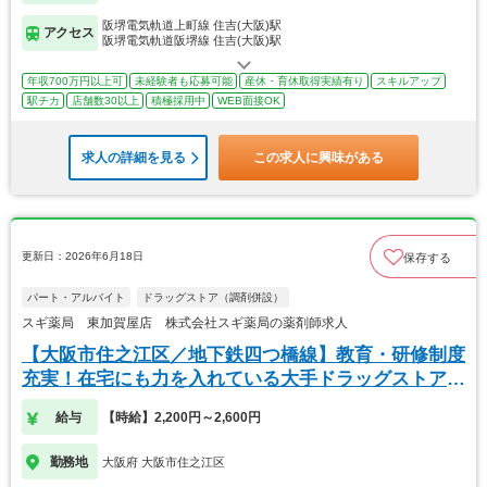
阪堺電気軌道上町線 住吉(大阪)駅
アクセス
阪堺電気軌道阪堺線 住吉(大阪)駅
年収700万円以上可
未経験者も応募可能
産休・育休取得実績有り
スキルアップ
駅チカ
店舗数30以上
積極採用中
WEB面接OK
求人の詳細を見る
この求人に興味がある
更新日：2026年6月18日
保存する
パート・アルバイト
ドラッグストア（調剤併設）
スギ薬局 東加賀屋店 株式会社スギ薬局の薬剤師求人
【大阪市住之江区／地下鉄四つ橋線】教育・研修制度
充実！在宅にも力を入れている大手ドラッグストアで
す。
給与
【時給】2,200円～2,600円
勤務地
大阪府 大阪市住之江区