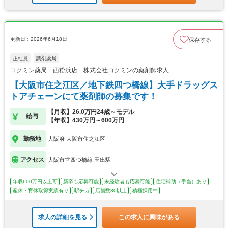
更新日：2026年6月18日
保存する
正社員
調剤薬局
コクミン薬局 西粉浜店 株式会社コクミンの薬剤師求人
【大阪市住之江区／地下鉄四つ橋線】大手ドラッグス
トアチェーンにて薬剤師の募集です！
【月収】26.0万円24歳～モデル
給与
【年収】430万円～600万円
勤務地
大阪府 大阪市住之江区
アクセス
大阪市営四つ橋線 玉出駅
年収600万円以上可
新卒も応募可能
未経験者も応募可能
住宅補助（手当）あり
産休・育休取得実績有り
駅チカ
店舗数30以上
積極採用中
求人の詳細を見る
この求人に興味がある