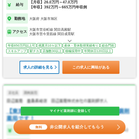
【月収】26.0万円～47.0万円
給与
【年収】392万円～665万円年収例
勤務地
大阪府 大阪市旭区
大阪市営谷町線 関目高殿駅
アクセス
大阪市営今里筋線 関目成育駅
年収650万円以上可
残業月10ｈ以下
産休・育休取得実績有り
総合門前
スキルアップ
駅チカ
店舗数30以上
積極採用中
年間休日120日以上
求人の詳細を見る
この求人に興味がある