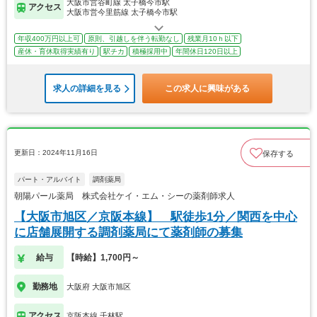
大阪市営谷町線 太子橋今市駅
アクセス
大阪市営今里筋線 太子橋今市駅
年収400万円以上可
原則、引越しを伴う転勤なし
残業月10ｈ以下
産休・育休取得実績有り
駅チカ
積極採用中
年間休日120日以上
求人の詳細を見る
この求人に興味がある
更新日：2024年11月16日
保存する
パート・アルバイト
調剤薬局
朝陽パール薬局 株式会社ケイ・エム・シーの薬剤師求人
【大阪市旭区／京阪本線】 駅徒歩1分／関西を中心
に店舗展開する調剤薬局にて薬剤師の募集
給与
【時給】1,700円～
勤務地
大阪府 大阪市旭区
アクセス
京阪本線 千林駅