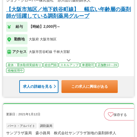
ジョブ・クローバー株式会社 赤川店の薬剤師求人
【大阪市旭区／地下鉄谷町線】 幅広い年齢層の薬剤
師が活躍している調剤薬局グループ
給与
【時給】2,000円～
勤務地
大阪府 大阪市旭区
アクセス
大阪市営谷町線 千林大宮駅
産休・育休取得実績有り
総合門前
スキルアップ
車通勤可
店舗数10～29
積極採用中
求人の詳細を見る
この求人に興味がある
更新日：2021年1月12日
保存する
パート・アルバイト
調剤薬局
サンプラザ薬局 森小路局 株式会社サンプラザ加地の薬剤師求人