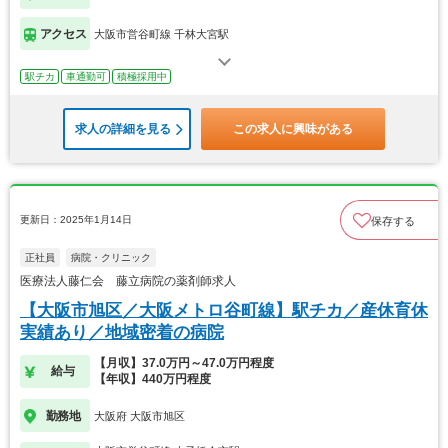
アクセス
大阪市営谷町線 千林大宮駅
駅チカ
車通勤可
積極採用中
求人の詳細を見る
この求人に興味がある
更新日：2025年1月14日
保存する
正社員
病院・クリニック
医療法人藤仁会 藤立病院の薬剤師求人
【大阪市旭区／大阪メトロ谷町線】駅チカ／産休育休
実績あり／地域密着の病院
【月収】37.0万円～47.0万円程度
給与
【年収】440万円程度
勤務地
大阪府 大阪市旭区