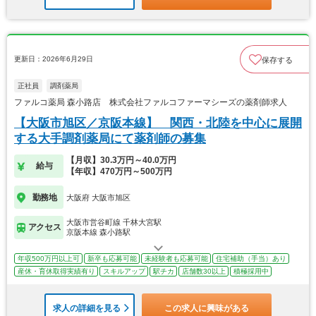
更新日：2026年6月29日
保存する
正社員
調剤薬局
ファルコ薬局 森小路店 株式会社ファルコファーマシーズの薬剤師求人
【大阪市旭区／京阪本線】 関西・北陸を中心に展開
する大手調剤薬局にて薬剤師の募集
【月収】30.3万円～40.0万円
給与
【年収】470万円～500万円
勤務地
大阪府 大阪市旭区
大阪市営谷町線 千林大宮駅
アクセス
京阪本線 森小路駅
年収500万円以上可
新卒も応募可能
未経験者も応募可能
住宅補助（手当）あり
産休・育休取得実績有り
スキルアップ
駅チカ
店舗数30以上
積極採用中
求人の詳細を見る
この求人に興味がある