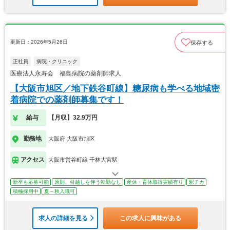
更新日：2026年5月26日
保存する
正社員
病院・クリニック
医療法人永寿会 福島病院の薬剤師求人
【大阪市旭区／地下鉄谷町線】糖尿病も学べる地域密
着病院での薬剤師募集です！
給与
【月収】32.9万円
勤務地
大阪府 大阪市旭区
アクセス
大阪市営谷町線 千林大宮駅
新卒も応募可能
原則、引越しを伴う転勤なし
産休・育休取得実績有り
駅チカ
積極採用中
夏～秋入職可
求人の詳細を見る
この求人に興味がある