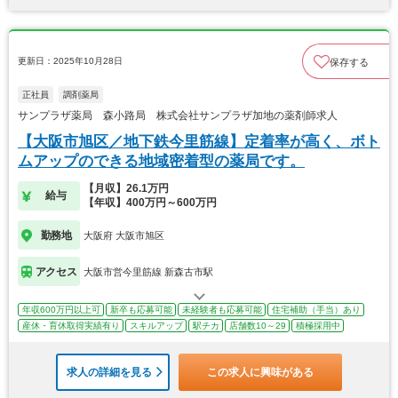
更新日：2025年10月28日
保存する
正社員
調剤薬局
サンプラザ薬局 森小路局 株式会社サンプラザ加地の薬剤師求人
【大阪市旭区／地下鉄今里筋線】定着率が高く、ボト
ムアップのできる地域密着型の薬局です。
【月収】26.1万円
給与
【年収】400万円～600万円
勤務地
大阪府 大阪市旭区
アクセス
大阪市営今里筋線 新森古市駅
年収600万円以上可
新卒も応募可能
未経験者も応募可能
住宅補助（手当）あり
産休・育休取得実績有り
スキルアップ
駅チカ
店舗数10～29
積極採用中
求人の詳細を見る
この求人に興味がある