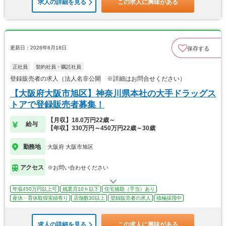
求人の詳細を見る
この求人に興味がある
更新日：2026年6月18日
保存する
正社員
契約社員・嘱託社員
登録販売者の求人（法人名非公開 ※詳細はお問合せください）
【大阪府大阪市旭区】神奈川県本社の大手ドラッグス
トアで登録販売者募集！
【月収】18.0万円22歳～
給与
【年収】330万円～450万円22歳～30歳
勤務地
大阪府 大阪市旭区
アクセス
※お問い合わせください
年収450万円以上可
残業月10ｈ以下
住宅補助（手当）あり
産休・育休取得実績有り
店舗数30以上
登録販売者の求人
積極採用中
求人の詳細を見る
この求人に興味がある