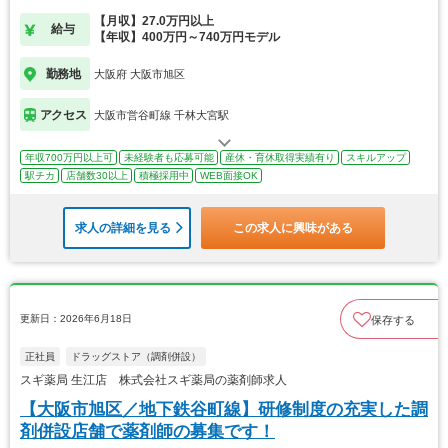
【月収】27.0万円以上
給与
【年収】400万円～740万円モデル
勤務地
大阪府 大阪市旭区
アクセス
大阪市営谷町線 千林大宮駅
年収700万円以上可
未経験者も応募可能
産休・育休取得実績有り
スキルアップ
駅チカ
店舗数30以上
積極採用中
WEB面接OK
求人の詳細を見る
この求人に興味がある
更新日：2026年6月18日
保存する
正社員
ドラッグストア（調剤併設）
スギ薬局 生江店 株式会社スギ薬局の薬剤師求人
【大阪市旭区／地下鉄谷町線】研修制度の充実した調
剤併設店舗で薬剤師の募集です！