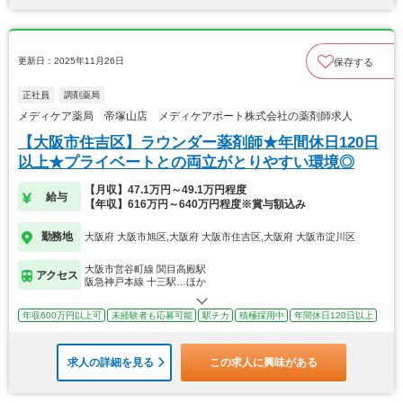
更新日：2025年11月26日
保存する
正社員
調剤薬局
メディケア薬局 帝塚山店 メディケアポート株式会社の薬剤師求人
【大阪市住吉区】ラウンダー薬剤師★年間休日120日
以上★プライベートとの両立がとりやすい環境◎
【月収】47.1万円～49.1万円程度
給与
【年収】616万円～640万円程度※賞与額込み
勤務地
大阪府 大阪市旭区,大阪府 大阪市住吉区,大阪府 大阪市淀川区
大阪市営谷町線 関目高殿駅
アクセス
阪急神戸本線 十三駅…ほか
年収600万円以上可
未経験者も応募可能
駅チカ
積極採用中
年間休日120日以上
求人の詳細を見る
この求人に興味がある