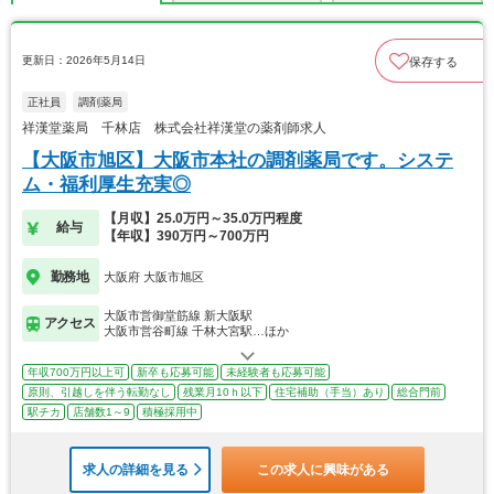
更新日：2026年5月14日
保存する
正社員
調剤薬局
祥漢堂薬局 千林店 株式会社祥漢堂の薬剤師求人
【大阪市旭区】大阪市本社の調剤薬局です。システ
ム・福利厚生充実◎
【月収】25.0万円～35.0万円程度
給与
【年収】390万円～700万円
勤務地
大阪府 大阪市旭区
大阪市営御堂筋線 新大阪駅
アクセス
大阪市営谷町線 千林大宮駅…ほか
年収700万円以上可
新卒も応募可能
未経験者も応募可能
原則、引越しを伴う転勤なし
残業月10ｈ以下
住宅補助（手当）あり
総合門前
駅チカ
店舗数1～9
積極採用中
求人の詳細を見る
この求人に興味がある