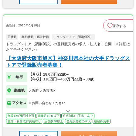
更新日：2026年6月18日
保存する
正社員
契約社員・嘱託社員
ドラッグストア（調剤併設）
ドラッグストア（調剤併設）の登録販売者の求人（法人名非公開 ※詳細は
お問合せください）
【大阪府大阪市旭区】神奈川県本社の大手ドラッグス
トアで登録販売者募集！
【月収】18.0万円22歳～
給与
【年収】330万円～450万円22歳～30歳
勤務地
大阪府 大阪市旭区
アクセス
※お問い合わせください
年収450万円以上可
残業月10ｈ以下
住宅補助（手当）あり
産休・育休取得実績有り
店舗数30以上
登録販売者の求人
積極採用中