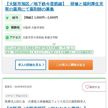
【大阪市旭区／地下鉄今里筋線】 研修と福利厚生充
実の薬局にて薬剤師の募集
給与
【時給】1,900円～2,000円
勤務地
大阪府 大阪市旭区
アクセス
大阪市営今里筋線 新森古市駅
新卒も応募可能
未経験者も応募可能
住宅補助（手当）あり
産休・育休取得実績有り
スキルアップ
駅チカ
店舗数10～29
積極採用中
求人の詳細を見る
この求人に興味がある
更新日：2020年8月18日
保存する
パート・アルバイト
医療法人松仁会 介護老人保健施設フェリス生江の薬剤師求人