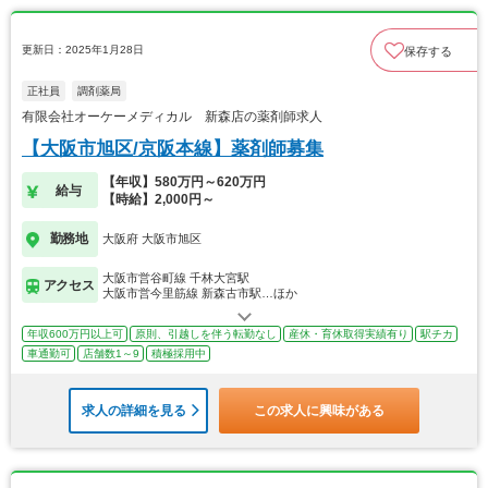
更新日：2025年1月28日
保存する
正社員
調剤薬局
有限会社オーケーメディカル 新森店の薬剤師求人
【大阪市旭区/京阪本線】薬剤師募集
【年収】580万円～620万円
給与
【時給】2,000円～
勤務地
大阪府 大阪市旭区
大阪市営谷町線 千林大宮駅
アクセス
大阪市営今里筋線 新森古市駅…ほか
年収600万円以上可
原則、引越しを伴う転勤なし
産休・育休取得実績有り
駅チカ
車通勤可
店舗数1～9
積極採用中
求人の詳細を見る
この求人に興味がある