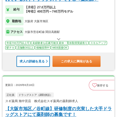
【月収】27.0万円以上
給与
【年収】400万円～740万円モデル
勤務地
大阪府 大阪市旭区
アクセス
大阪市営谷町線 関目高殿駅
年収700万円以上可
未経験者も応募可能
産休・育休取得実績有り
スキルアップ
駅チカ
店舗数30以上
積極採用中
WEB面接OK
求人の詳細を見る
この求人に興味がある
更新日：2026年6月18日
保存する
正社員
ドラッグストア（調剤併設）
スギ薬局 旭中宮店 株式会社スギ薬局の薬剤師求人
【大阪市旭区／谷町線】研修制度の充実した大手ドラ
ッグストアにて薬剤師の募集です！