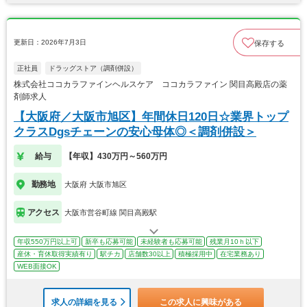
更新日：2026年7月3日
保存する
正社員
ドラッグストア（調剤併設）
株式会社ココカラファインヘルスケア ココカラファイン 関目高殿店の薬
剤師求人
【大阪府／大阪市旭区】年間休日120日☆業界トップ
クラスDgsチェーンの安心母体◎＜調剤併設＞
給与
【年収】430万円～560万円
勤務地
大阪府 大阪市旭区
アクセス
大阪市営谷町線 関目高殿駅
年収550万円以上可
新卒も応募可能
未経験者も応募可能
残業月10ｈ以下
産休・育休取得実績有り
駅チカ
店舗数30以上
積極採用中
在宅業務あり
WEB面接OK
求人の詳細を見る
この求人に興味がある