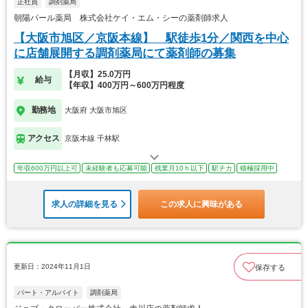
正社員
調剤薬局
朝陽パール薬局 株式会社ケイ・エム・シーの薬剤師求人
【大阪市旭区／京阪本線】 駅徒歩1分／関西を中心
に店舗展開する調剤薬局にて薬剤師の募集
【月収】25.0万円
給与
【年収】400万円～600万円程度
勤務地
大阪府 大阪市旭区
アクセス
京阪本線 千林駅
年収600万円以上可
未経験者も応募可能
残業月10ｈ以下
駅チカ
積極採用中
求人の詳細を見る
この求人に興味がある
更新日：2024年11月1日
保存する
パート・アルバイト
調剤薬局