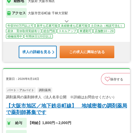
勤務地
大阪府 大阪市旭区
アクセス
大阪市営谷町線 千林大宮駅
年収550万円以上可
新卒も応募可能
未経験者も応募可能
土日休み（相談可含む）
産休・育休取得実績有り
総合門前
スキルアップ
車通勤可
店舗数10～29
積極採用中
年間休日120日以上
求人の詳細を見る
この求人に興味がある
更新日：2026年6月18日
保存する
パート・アルバイト
調剤薬局
調剤薬局の薬剤師求人（法人名非公開 ※詳細はお問合せください）
【大阪市旭区／地下鉄谷町線】 地域密着の調剤薬局
で薬剤師募集です
給与
【時給】1,800円～2,000円