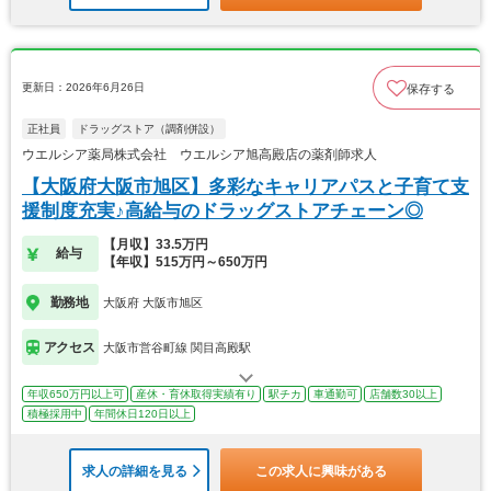
更新日：2026年6月26日
保存する
正社員
ドラッグストア（調剤併設）
ウエルシア薬局株式会社 ウエルシア旭高殿店の薬剤師求人
【大阪府大阪市旭区】多彩なキャリアパスと子育て支
援制度充実♪高給与のドラッグストアチェーン◎
【月収】33.5万円
給与
【年収】515万円～650万円
勤務地
大阪府 大阪市旭区
アクセス
大阪市営谷町線 関目高殿駅
年収650万円以上可
産休・育休取得実績有り
駅チカ
車通勤可
店舗数30以上
積極採用中
年間休日120日以上
求人の詳細を見る
この求人に興味がある