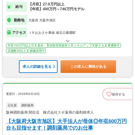
【月収】27.0万円以上
給与
【年収】400万円～740万円モデル
勤務地
大阪府 大阪市旭区
アクセス
ＪＲおおさか東線 城北公園通駅
年収700万円以上可
産休・育休取得実績有り
スキルアップ
駅チカ
車通勤可
店舗数30以上
積極採用中
求人の詳細を見る
この求人に興味がある
更新日：2026年6月18日
保存する
正社員
調剤薬局
阪神調剤薬局 関目店 株式会社スギ薬局の薬剤師求人
【大阪府大阪市旭区】大手法人が母体◎年収600万円
台も目指せます！調剤薬局でのお仕事