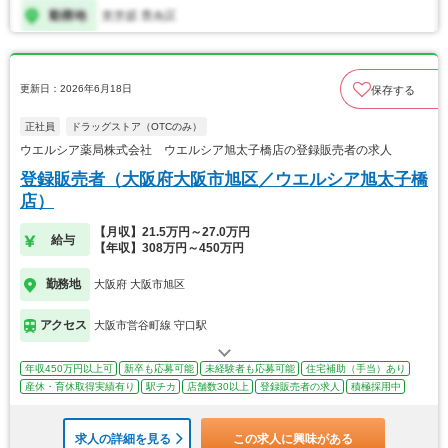
更新日：2026年6月18日
保存する
正社員
ドラッグストア（OTCのみ）
ウエルシア薬局株式会社 ウエルシア旭太子橋店の登録販売者の求人
登録販売者（大阪府大阪市旭区／ウエルシア旭太子橋
店）
【月収】21.5万円～27.0万円
給与
【年収】308万円～450万円
勤務地
大阪府 大阪市旭区
アクセス
大阪市営谷町線 守口駅
年収450万円以上可
新卒も応募可能
未経験者も応募可能
住宅補助（手当）あり
産休・育休取得実績有り
駅チカ
店舗数30以上
登録販売者の求人
積極採用中
求人の詳細を見る
この求人に興味がある