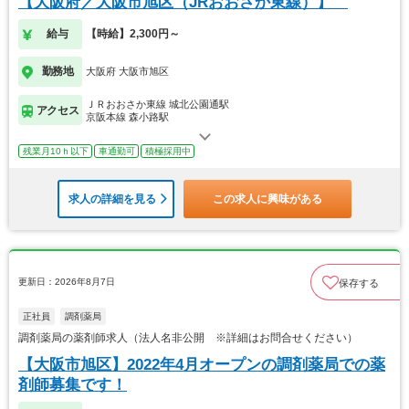
【大阪府／大阪市旭区（JRおおさか東線）】
給与
【時給】2,300円～
勤務地
大阪府 大阪市旭区
ＪＲおおさか東線 城北公園通駅
アクセス
京阪本線 森小路駅
残業月10ｈ以下
車通勤可
積極採用中
求人の詳細を見る
この求人に興味がある
更新日：2026年8月7日
保存する
正社員
調剤薬局
調剤薬局の薬剤師求人（法人名非公開 ※詳細はお問合せください）
【大阪市旭区】2022年4月オープンの調剤薬局での薬
剤師募集です！