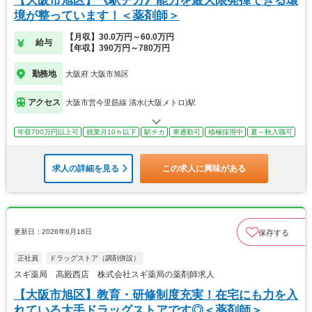
【大阪市旭区】《駅チカ》能力を最大限発揮できる環
境が整っています！＜薬剤師＞
【月収】30.0万円～60.0万円
給与
【年収】390万円～780万円
勤務地
大阪府 大阪市旭区
アクセス
大阪市営今里筋線 清水(大阪メトロ)駅
年収700万円以上可
残業月10ｈ以下
駅チカ
車通勤可
積極採用中
夏～秋入職可
求人の詳細を見る
この求人に興味がある
更新日：2026年6月18日
保存する
正社員
ドラッグストア（調剤併設）
スギ薬局 高殿西店 株式会社スギ薬局の薬剤師求人
【大阪市旭区】教育・研修制度充実！在宅にも力を入
れている大手ドラッグストアです◎＜薬剤師＞