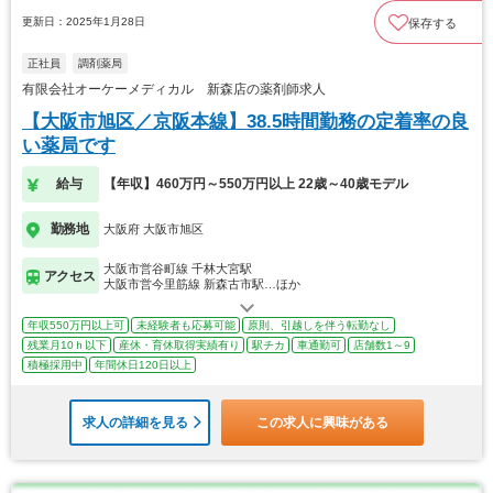
更新日：2025年1月28日
保存する
正社員
調剤薬局
有限会社オーケーメディカル 新森店の薬剤師求人
【大阪市旭区／京阪本線】38.5時間勤務の定着率の良
い薬局です
給与
【年収】460万円～550万円以上 22歳～40歳モデル
勤務地
大阪府 大阪市旭区
大阪市営谷町線 千林大宮駅
アクセス
大阪市営今里筋線 新森古市駅…ほか
年収550万円以上可
未経験者も応募可能
原則、引越しを伴う転勤なし
残業月10ｈ以下
産休・育休取得実績有り
駅チカ
車通勤可
店舗数1～9
積極採用中
年間休日120日以上
求人の詳細を見る
この求人に興味がある