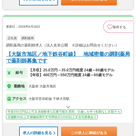
更新日：2026年6月18日
保存する
正社員
調剤薬局
調剤薬局の薬剤師求人（法人名非公開 ※詳細はお問合せください）
【大阪市旭区／地下鉄谷町線】 地域密着の調剤薬局
で薬剤師募集です
【月収】25.0万円～35.0万円程度 24歳～60歳モデル
給与
【年収】400万円～550万円程度 24歳～60歳モデル
勤務地
大阪府 大阪市旭区
アクセス
大阪市営谷町線 千林大宮駅
年収550万円以上可
未経験者も応募可能
原則、引越しを伴う転勤なし
駅チカ
店舗数30以上
積極採用中
年間休日120日以上
在宅業務あり
求人の詳細を見る
この求人に興味がある