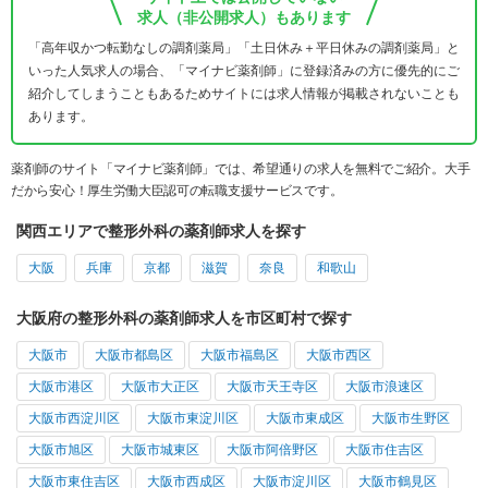
求人（非公開求人）もあります
「高年収かつ転勤なしの調剤薬局」「土日休み＋平日休みの調剤薬局」と
いった人気求人の場合、「マイナビ薬剤師」に登録済みの方に優先的にご
紹介してしまうこともあるためサイトには求人情報が掲載されないことも
あります。
薬剤師のサイト「マイナビ薬剤師」では、希望通りの求人を無料でご紹介。大手
だから安心！厚生労働大臣認可の転職支援サービスです。
関西エリアで整形外科の薬剤師求人を探す
大阪
兵庫
京都
滋賀
奈良
和歌山
大阪府の整形外科の薬剤師求人を市区町村で探す
大阪市
大阪市都島区
大阪市福島区
大阪市西区
大阪市港区
大阪市大正区
大阪市天王寺区
大阪市浪速区
大阪市西淀川区
大阪市東淀川区
大阪市東成区
大阪市生野区
大阪市旭区
大阪市城東区
大阪市阿倍野区
大阪市住吉区
大阪市東住吉区
大阪市西成区
大阪市淀川区
大阪市鶴見区