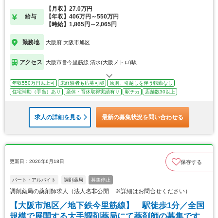
【月収】27.0万円
給与
【年収】406万円～550万円
【時給】1,865円～2,065円
勤務地
大阪府 大阪市旭区
アクセス
大阪市営今里筋線 清水(大阪メトロ)駅
年収550万円以上可
未経験者も応募可能
原則、引越しを伴う転勤なし
住宅補助（手当）あり
産休・育休取得実績有り
駅チカ
店舗数30以上
求人の詳細を見る
最新の募集状況を問い合わせる
更新日：2026年6月18日
保存する
パート・アルバイト
調剤薬局
募集停止
調剤薬局の薬剤師求人（法人名非公開 ※詳細はお問合せください）
【大阪市旭区／地下鉄今里筋線】 駅徒歩1分／全国
規模で展開する大手調剤薬局にて薬剤師の募集です