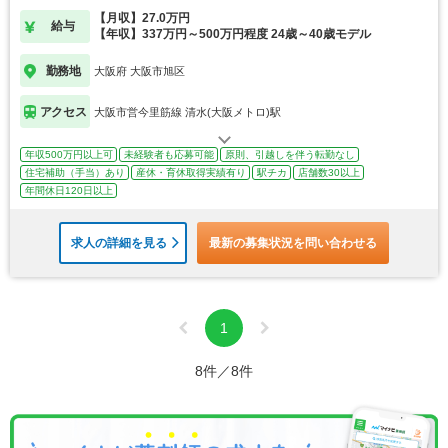
ます
【月収】27.0万円
給与
【年収】337万円～500万円程度 24歳～40歳モデル
勤務地
大阪府 大阪市旭区
アクセス
大阪市営今里筋線 清水(大阪メトロ)駅
年収500万円以上可
未経験者も応募可能
原則、引越しを伴う転勤なし
住宅補助（手当）あり
産休・育休取得実績有り
駅チカ
店舗数30以上
年間休日120日以上
求人の詳細を見る
最新の募集状況を問い合わせる
1
8件／8件