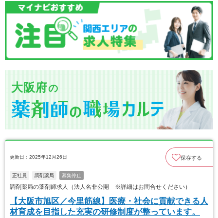
大阪府
の
更新日：2025年12月26日
保存する
正社員
調剤薬局
募集停止
調剤薬局の薬剤師求人（法人名非公開 ※詳細はお問合せください）
【大阪市旭区／今里筋線】医療・社会に貢献できる人
材育成を目指した充実の研修制度が整っています。