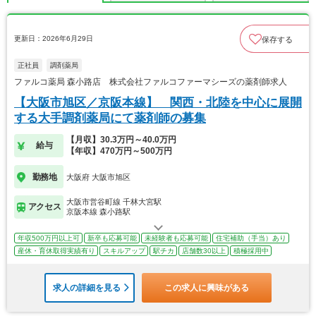
更新日：2026年6月29日
保存する
正社員
調剤薬局
ファルコ薬局 森小路店 株式会社ファルコファーマシーズの薬剤師求人
【大阪市旭区／京阪本線】 関西・北陸を中心に展開
する大手調剤薬局にて薬剤師の募集
【月収】30.3万円～40.0万円
給与
【年収】470万円～500万円
勤務地
大阪府 大阪市旭区
大阪市営谷町線 千林大宮駅
アクセス
京阪本線 森小路駅
年収500万円以上可
新卒も応募可能
未経験者も応募可能
住宅補助（手当）あり
産休・育休取得実績有り
スキルアップ
駅チカ
店舗数30以上
積極採用中
求人の詳細を見る
この求人に興味がある