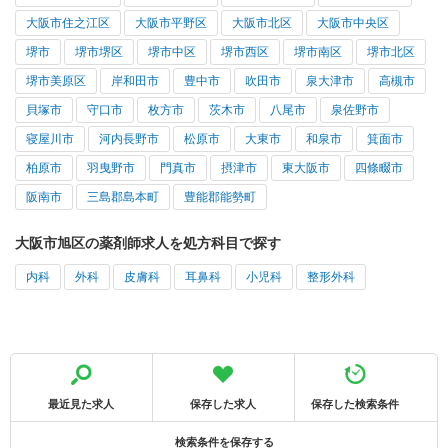
大阪市住之江区
大阪市平野区
大阪市北区
大阪市中央区
堺市
堺市堺区
堺市中区
堺市西区
堺市南区
堺市北区
堺市美原区
岸和田市
豊中市
吹田市
泉大津市
高槻市
貝塚市
守口市
枚方市
茨木市
八尾市
泉佐野市
寝屋川市
河内長野市
松原市
大東市
和泉市
箕面市
柏原市
羽曳野市
門真市
摂津市
東大阪市
四條畷市
阪南市
三島郡島本町
豊能郡能勢町
大阪市旭区の薬剤師求人を処方科目で探す
内科
外科
皮膚科
耳鼻科
小児科
整形外科
最近見た求人
保存した求人
保存した検索条件
検索条件を保存する