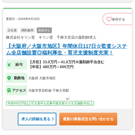
更新日：2026年6月18日
保存する
正社員
調剤薬局
募集停止
株式会社キリン堂 キリン堂 千林大宮店の薬剤師求人
【大阪府／大阪市旭区】年間休日117日☆監査システ
ム全店舗設置◎福利厚生・育児支援制度充実！
【月収】33.0万円～41.0万円※薬剤師手当含む
給与
【年収】480万円～600万円
勤務地
大阪府 大阪市旭区
アクセス
大阪市営谷町線 千林大宮駅
年収600万円以上可
新卒も応募可能
駅チカ
店舗数30以上
求人の詳細を見る
最新の募集状況を問い合わせる