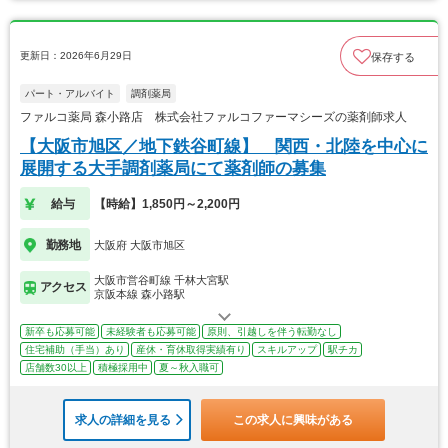
更新日：2026年6月29日
保存する
パート・アルバイト
調剤薬局
ファルコ薬局 森小路店 株式会社ファルコファーマシーズの薬剤師求人
【大阪市旭区／地下鉄谷町線】 関西・北陸を中心に
展開する大手調剤薬局にて薬剤師の募集
給与
【時給】1,850円～2,200円
勤務地
大阪府 大阪市旭区
大阪市営谷町線 千林大宮駅
アクセス
京阪本線 森小路駅
新卒も応募可能
未経験者も応募可能
原則、引越しを伴う転勤なし
住宅補助（手当）あり
産休・育休取得実績有り
スキルアップ
駅チカ
店舗数30以上
積極採用中
夏～秋入職可
求人の詳細を見る
この求人に興味がある