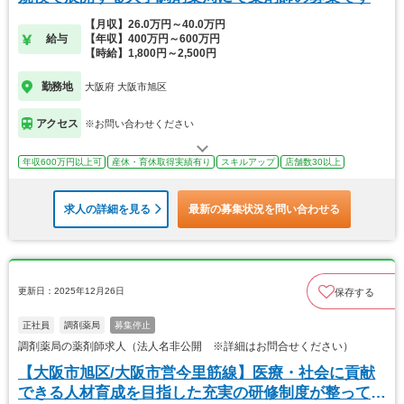
【月収】26.0万円～40.0万円
給与
【年収】400万円～600万円
【時給】1,800円～2,500円
勤務地
大阪府 大阪市旭区
アクセス
※お問い合わせください
年収600万円以上可
産休・育休取得実績有り
スキルアップ
店舗数30以上
求人の詳細を見る
最新の募集状況を問い合わせる
更新日：2025年12月26日
保存する
正社員
調剤薬局
募集停止
調剤薬局の薬剤師求人（法人名非公開 ※詳細はお問合せください）
【大阪市旭区/大阪市営今里筋線】医療・社会に貢献
できる人材育成を目指した充実の研修制度が整ってい