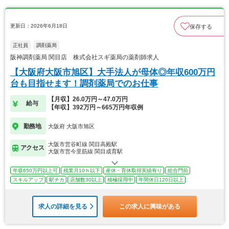
更新日：2026年6月18日
保存する
正社員
調剤薬局
阪神調剤薬局 関目店 株式会社スギ薬局の薬剤師求人
【大阪府大阪市旭区】大手法人が母体◎年収600万円
台も目指せます！調剤薬局でのお仕事
【月収】26.0万円～47.0万円
給与
【年収】392万円～665万円年収例
勤務地
大阪府 大阪市旭区
大阪市営谷町線 関目高殿駅
アクセス
大阪市営今里筋線 関目成育駅
年収650万円以上可
残業月10ｈ以下
産休・育休取得実績有り
総合門前
スキルアップ
駅チカ
店舗数30以上
積極採用中
年間休日120日以上
求人の詳細を見る
この求人に興味がある