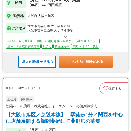
【月収】37.0万円～47.0万円程度
給与
【年収】440万円程度
勤務地
大阪府 大阪市旭区
大阪市営谷町線 太子橋今市駅
アクセス
大阪市営今里筋線 太子橋今市駅
年収400万円以上可
原則、引越しを伴う転勤なし
残業月10ｈ以下
産休・育休取得実績有り
駅チカ
積極採用中
年間休日120日以上
求人の詳細を見る
この求人に興味がある
更新日：2024年11月16日
保存する
正社員
調剤薬局
朝陽パール薬局 株式会社ケイ・エム・シーの薬剤師求人
【大阪市旭区／京阪本線】 駅徒歩1分／関西を中心
に店舗展開する調剤薬局にて薬剤師の募集
【月収】25.0万円