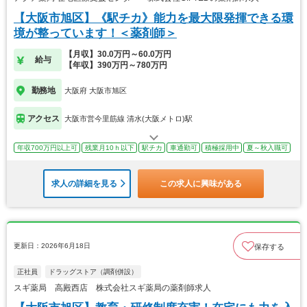
【大阪市旭区】《駅チカ》能力を最大限発揮できる環
境が整っています！＜薬剤師＞
【月収】30.0万円～60.0万円
給与
【年収】390万円～780万円
勤務地
大阪府 大阪市旭区
アクセス
大阪市営今里筋線 清水(大阪メトロ)駅
年収700万円以上可
残業月10ｈ以下
駅チカ
車通勤可
積極採用中
夏～秋入職可
求人の詳細を見る
この求人に興味がある
更新日：2026年6月18日
保存する
正社員
ドラッグストア（調剤併設）
スギ薬局 高殿西店 株式会社スギ薬局の薬剤師求人