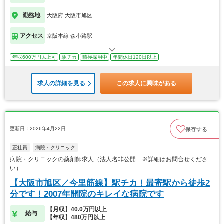
勤務地
大阪府 大阪市旭区
アクセス
京阪本線 森小路駅
年収600万円以上可
駅チカ
積極採用中
年間休日120日以上
求人の詳細を見る
この求人に興味がある
更新日：2026年4月22日
保存する
正社員
病院・クリニック
病院・クリニックの薬剤師求人（法人名非公開 ※詳細はお問合せくださ
い）
【大阪市旭区／今里筋線】駅チカ！最寄駅から徒歩2
分です！2007年開院のキレイな病院です
【月収】40.0万円以上
給与
【年収】480万円以上