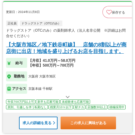
更新日：2024年11月8日
保存する
正社員
ドラッグストア（OTCのみ）
ドラッグストア（OTCのみ）の薬剤師求人（法人名非公開 ※詳細はお問
合せください）
【大阪市旭区／地下鉄谷町線】 店舗の8割以上が商
店街に出店！地域を盛り上げるお店を目指します。
【月収】41.0万円～58.0万円
給与
【年収】500万円～700万円
勤務地
大阪府 大阪市旭区
アクセス
京阪本線 千林駅
年収700万円以上可
新卒も応募可能
未経験者も応募可能
原則、引越しを伴う転勤なし
残業月10ｈ以下
駅チカ
店舗数30以上
積極採用中
求人の詳細を見る
この求人に興味がある