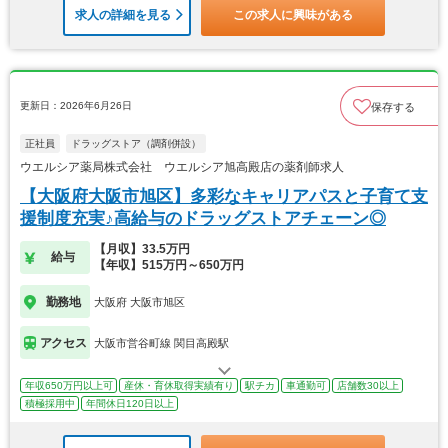
求人の詳細を見る
この求人に興味がある
更新日：2026年6月26日
保存する
正社員
ドラッグストア（調剤併設）
ウエルシア薬局株式会社 ウエルシア旭高殿店の薬剤師求人
【大阪府大阪市旭区】多彩なキャリアパスと子育て支
援制度充実♪高給与のドラッグストアチェーン◎
【月収】33.5万円
給与
【年収】515万円～650万円
勤務地
大阪府 大阪市旭区
アクセス
大阪市営谷町線 関目高殿駅
年収650万円以上可
産休・育休取得実績有り
駅チカ
車通勤可
店舗数30以上
積極採用中
年間休日120日以上