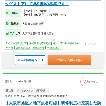
ッグストアにて薬剤師の募集です！
【月収】27.0万円以上
給与
【年収】400万円～740万円モデル
勤務地
大阪府 大阪市旭区
アクセス
大阪市営谷町線 千林大宮駅
年収700万円以上可
未経験者も応募可能
産休・育休取得実績有り
スキルアップ
駅チカ
店舗数30以上
積極採用中
WEB面接OK
求人の詳細を見る
この求人に興味がある
更新日：2026年6月18日
保存する
正社員
ドラッグストア（調剤併設）
スギ薬局 生江店 株式会社スギ薬局の薬剤師求人
【大阪市旭区／地下鉄谷町線】研修制度の充実した調