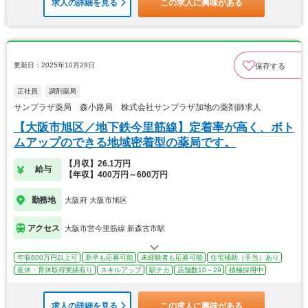
求人の詳細を見る
この求人に興味がある
更新日：2025年10月28日
保存する
正社員
調剤薬局
サンプラザ薬局 森小路局 株式会社サンプラザ加地の薬剤師求人
【大阪市旭区／地下鉄今里筋線】定着率が高く、ボト
ムアップのできる地域密着型の薬局です。
【月収】26.1万円
給与
【年収】400万円～600万円
勤務地
大阪府 大阪市旭区
アクセス
大阪市営今里筋線 新森古市駅
年収600万円以上可
新卒も応募可能
未経験者も応募可能
住宅補助（手当）あり
産休・育休取得実績有り
スキルアップ
駅チカ
店舗数10～29
積極採用中
求人の詳細を見る
この求人に興味がある