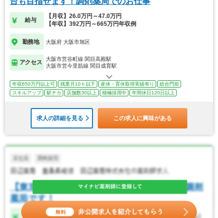
台も目指せます！調剤薬局でのお仕事
【月収】26.0万円～47.0万円
給与
【年収】392万円～665万円年収例
勤務地
大阪府 大阪市旭区
大阪市営谷町線 関目高殿駅
アクセス
大阪市営今里筋線 関目成育駅
年収650万円以上可
残業月10ｈ以下
産休・育休取得実績有り
総合門前
スキルアップ
駅チカ
店舗数30以上
積極採用中
年間休日120日以上
求人の詳細を見る
この求人に興味がある