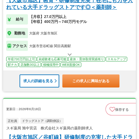
【大阪市旭区】教育・研修制度充実！在宅にも力を入
れている大手ドラッグストアです◎＜薬剤師＞
【月収】27.0万円以上
給与
【年収】400万円～740万円モデル
勤務地
大阪府 大阪市旭区
アクセス
大阪市営谷町線 関目高殿駅
年収700万円以上可
未経験者も応募可能
産休・育休取得実績有り
スキルアップ
駅チカ
店舗数30以上
積極採用中
WEB面接OK
求人の詳細を見る
この求人に興味がある
更新日：2026年6月18日
保存する
正社員
ドラッグストア（調剤併設）
スギ薬局 旭中宮店 株式会社スギ薬局の薬剤師求人
【大阪市旭区／谷町線】研修制度の充実した大手ドラ