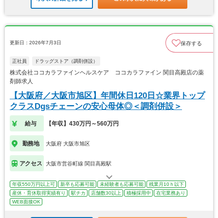
更新日：2026年7月3日
保存する
正社員
ドラッグストア（調剤併設）
株式会社ココカラファインヘルスケア ココカラファイン 関目高殿店の薬
剤師求人
【大阪府／大阪市旭区】年間休日120日☆業界トップ
クラスDgsチェーンの安心母体◎＜調剤併設＞
給与
【年収】430万円～560万円
勤務地
大阪府 大阪市旭区
アクセス
大阪市営谷町線 関目高殿駅
年収550万円以上可
新卒も応募可能
未経験者も応募可能
残業月10ｈ以下
産休・育休取得実績有り
駅チカ
店舗数30以上
積極採用中
在宅業務あり
WEB面接OK