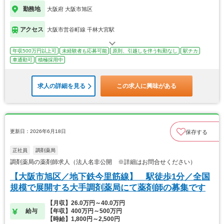
勤務地
大阪府 大阪市旭区
アクセス
大阪市営谷町線 千林大宮駅
年収500万円以上可
未経験者も応募可能
原則、引越しを伴う転勤なし
駅チカ
車通勤可
積極採用中
求人の詳細を見る
この求人に興味がある
更新日：2026年6月18日
保存する
正社員
調剤薬局
調剤薬局の薬剤師求人（法人名非公開 ※詳細はお問合せください）
【大阪市旭区／地下鉄今里筋線】 駅徒歩1分／全国
規模で展開する大手調剤薬局にて薬剤師の募集です
【月収】26.0万円～40.0万円
給与
【年収】400万円～500万円
【時給】1,800円～2,500円