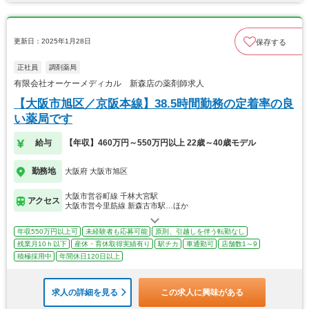
更新日：2025年1月28日
保存する
正社員
調剤薬局
有限会社オーケーメディカル 新森店の薬剤師求人
【大阪市旭区／京阪本線】38.5時間勤務の定着率の良
い薬局です
給与
【年収】460万円～550万円以上 22歳～40歳モデル
勤務地
大阪府 大阪市旭区
大阪市営谷町線 千林大宮駅
アクセス
大阪市営今里筋線 新森古市駅…ほか
年収550万円以上可
未経験者も応募可能
原則、引越しを伴う転勤なし
残業月10ｈ以下
産休・育休取得実績有り
駅チカ
車通勤可
店舗数1～9
積極採用中
年間休日120日以上
求人の詳細を見る
この求人に興味がある