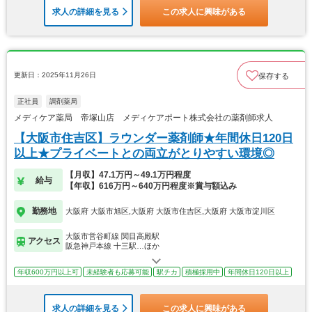
求人の詳細を見る
この求人に興味がある
更新日：2025年11月26日
保存する
正社員
調剤薬局
メディケア薬局 帝塚山店 メディケアポート株式会社の薬剤師求人
【大阪市住吉区】ラウンダー薬剤師★年間休日120日
以上★プライベートとの両立がとりやすい環境◎
【月収】47.1万円～49.1万円程度
給与
【年収】616万円～640万円程度※賞与額込み
勤務地
大阪府 大阪市旭区,大阪府 大阪市住吉区,大阪府 大阪市淀川区
大阪市営谷町線 関目高殿駅
アクセス
阪急神戸本線 十三駅…ほか
年収600万円以上可
未経験者も応募可能
駅チカ
積極採用中
年間休日120日以上
求人の詳細を見る
この求人に興味がある