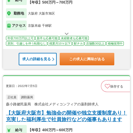
給与
【年収】500万円～700万円
勤務地
大阪府 大阪市旭区
アクセス
京阪本線 千林駅
年収700万円以上可
新卒も応募可能
未経験者も応募可能
原則、引越しを伴う転勤なし
残業月10ｈ以下
駅チカ
店舗数30以上
積極採用中
求人の詳細を見る
この求人に興味がある
更新日：2022年7月5日
保存する
正社員
調剤薬局
森小路健民薬局 株式会社メディコンフィアの薬剤師求人
【大阪府大阪市】勉強会の開催や独立支援制度あり！
充実した福利厚生で社員旅行などの催事もあります
給与
【年収】400万円～600万円