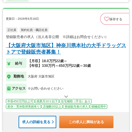
更新日：2026年6月18日
保存する
正社員
契約社員・嘱託社員
登録販売者の求人（法人名非公開 ※詳細はお問合せください）
【大阪府大阪市旭区】神奈川県本社の大手ドラッグス
トアで登録販売者募集！
【月収】18.0万円22歳～
給与
【年収】330万円～450万円22歳～30歳
勤務地
大阪府 大阪市旭区
アクセス
※お問い合わせください
年収450万円以上可
残業月10ｈ以下
住宅補助（手当）あり
産休・育休取得実績有り
店舗数30以上
登録販売者の求人
積極採用中
求人の詳細を見る
この求人に興味がある