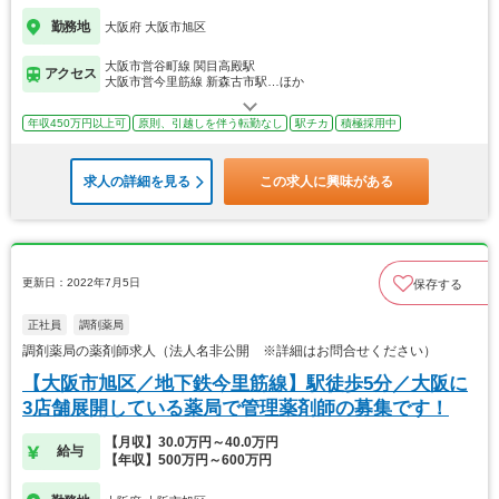
勤務地
大阪府 大阪市旭区
大阪市営谷町線 関目高殿駅
アクセス
大阪市営今里筋線 新森古市駅…ほか
年収450万円以上可
原則、引越しを伴う転勤なし
駅チカ
積極採用中
求人の詳細を見る
この求人に興味がある
更新日：2022年7月5日
保存する
正社員
調剤薬局
調剤薬局の薬剤師求人（法人名非公開 ※詳細はお問合せください）
【大阪市旭区／地下鉄今里筋線】駅徒歩5分／大阪に
3店舗展開している薬局で管理薬剤師の募集です！
【月収】30.0万円～40.0万円
給与
【年収】500万円～600万円