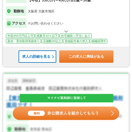
【年収】330万円～450万円22歳～30歳
勤務地
大阪府 大阪市旭区
アクセス
※お問い合わせください
年収450万円以上可
残業月10ｈ以下
住宅補助（手当）あり
産休・育休取得実績有り
店舗数30以上
登録販売者の求人
積極採用中
求人の詳細を見る
この求人に興味がある