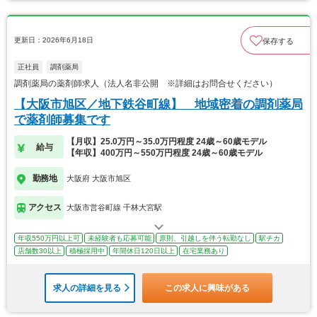
更新日：2026年6月18日
保存する
正社員
調剤薬局
調剤薬局の薬剤師求人（法人名非公開 ※詳細はお問合せください）
【大阪市旭区／地下鉄谷町線】 地域密着の調剤薬局
で薬剤師募集です
【月収】25.0万円～35.0万円程度 24歳～60歳モデル
給与
【年収】400万円～550万円程度 24歳～60歳モデル
勤務地
大阪府 大阪市旭区
アクセス
大阪市営谷町線 千林大宮駅
年収550万円以上可
未経験者も応募可能
原則、引越しを伴う転勤なし
駅チカ
店舗数30以上
積極採用中
年間休日120日以上
在宅業務あり
求人の詳細を見る
この求人に興味がある