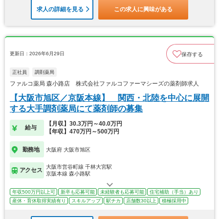
求人の詳細を見る
この求人に興味がある
更新日：2026年6月29日
保存する
正社員
調剤薬局
ファルコ薬局 森小路店 株式会社ファルコファーマシーズの薬剤師求人
【大阪市旭区／京阪本線】 関西・北陸を中心に展開
する大手調剤薬局にて薬剤師の募集
【月収】30.3万円～40.0万円
給与
【年収】470万円～500万円
勤務地
大阪府 大阪市旭区
大阪市営谷町線 千林大宮駅
アクセス
京阪本線 森小路駅
年収500万円以上可
新卒も応募可能
未経験者も応募可能
住宅補助（手当）あり
産休・育休取得実績有り
スキルアップ
駅チカ
店舗数30以上
積極採用中