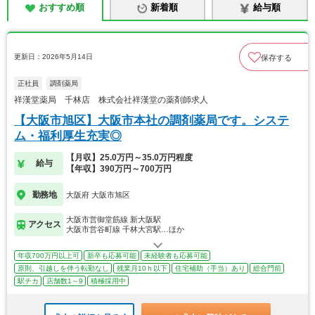
おすすめ順
新着順
給与順
更新日：2026年5月14日
保存する
正社員
調剤薬局
祥漢堂薬局 千林店 株式会社祥漢堂の薬剤師求人
【大阪市旭区】大阪市本社の調剤薬局です。システ
ム・福利厚生充実◎
【月収】25.0万円～35.0万円程度
給与
【年収】390万円～700万円
勤務地
大阪府 大阪市旭区
大阪市営御堂筋線 新大阪駅
アクセス
大阪市営谷町線 千林大宮駅…ほか
年収700万円以上可
新卒も応募可能
未経験者も応募可能
原則、引越しを伴う転勤なし
残業月10ｈ以下
住宅補助（手当）あり
総合門前
駅チカ
店舗数1～9
積極採用中