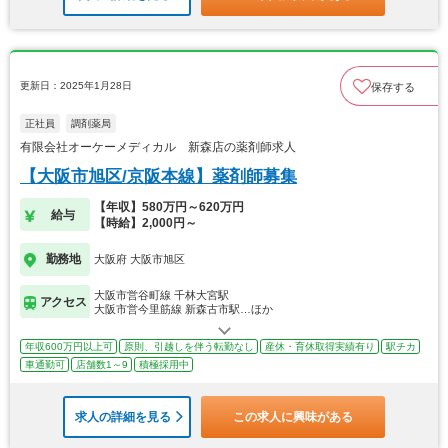
更新日：2025年1月28日
保存する
正社員
調剤薬局
有限会社オーケーメディカル 新森店の薬剤師求人
【大阪市旭区/京阪本線】薬剤師募集
【年収】580万円～620万円
給与
【時給】2,000円～
勤務地
大阪府 大阪市旭区
大阪市営谷町線 千林大宮駅
アクセス
大阪市営今里筋線 新森古市駅…ほか
年収600万円以上可
原則、引越しを伴う転勤なし
産休・育休取得実績有り
駅チカ
車通勤可
店舗数1～9
積極採用中
求人の詳細を見る
この求人に興味がある