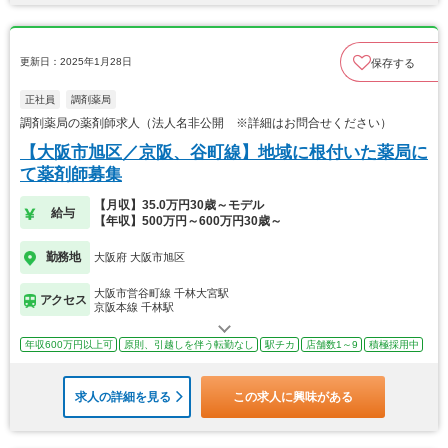
更新日：2025年1月28日
保存する
正社員
調剤薬局
調剤薬局の薬剤師求人（法人名非公開 ※詳細はお問合せください）
【大阪市旭区／京阪、谷町線】地域に根付いた薬局に
て薬剤師募集
【月収】35.0万円30歳～モデル
給与
【年収】500万円～600万円30歳～
勤務地
大阪府 大阪市旭区
大阪市営谷町線 千林大宮駅
アクセス
京阪本線 千林駅
年収600万円以上可
原則、引越しを伴う転勤なし
駅チカ
店舗数1～9
積極採用中
求人の詳細を見る
この求人に興味がある