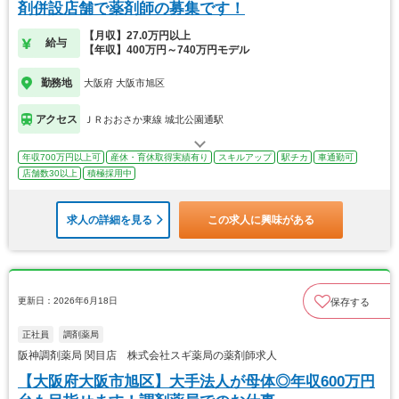
剤併設店舗で薬剤師の募集です！
【月収】27.0万円以上
給与
【年収】400万円～740万円モデル
勤務地
大阪府 大阪市旭区
アクセス
ＪＲおおさか東線 城北公園通駅
年収700万円以上可
産休・育休取得実績有り
スキルアップ
駅チカ
車通勤可
店舗数30以上
積極採用中
求人の詳細を見る
この求人に興味がある
更新日：2026年6月18日
保存する
正社員
調剤薬局
阪神調剤薬局 関目店 株式会社スギ薬局の薬剤師求人
【大阪府大阪市旭区】大手法人が母体◎年収600万円