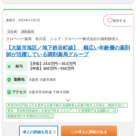
更新日：2024年11月1日
保存する
正社員
調剤薬局
クローバー薬局 赤川店 ジョブ・クローバー株式会社の薬剤師求人
【大阪市旭区／地下鉄谷町線】 幅広い年齢層の薬剤
師が活躍している調剤薬局グループ
【月収】24.0万円～30.0万円
給与
【年収】400万円～550万円
勤務地
大阪府 大阪市旭区
アクセス
大阪市営谷町線 千林大宮駅
年収550万円以上可
新卒も応募可能
未経験者も応募可能
土日休み（相談可含む）
産休・育休取得実績有り
総合門前
スキルアップ
車通勤可
店舗数10～29
積極採用中
年間休日120日以上
求人の詳細を見る
この求人に興味がある