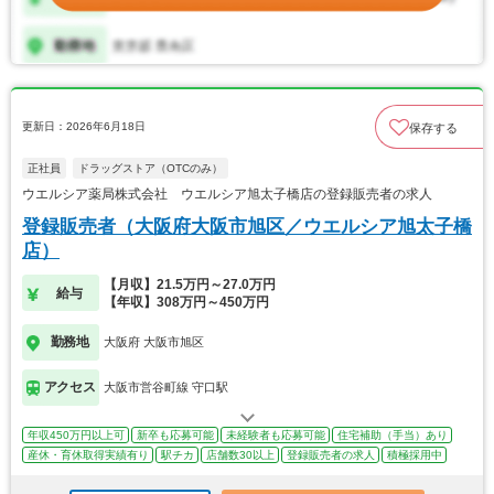
更新日：2026年6月18日
保存する
正社員
ドラッグストア（OTCのみ）
ウエルシア薬局株式会社 ウエルシア旭太子橋店の登録販売者の求人
登録販売者（大阪府大阪市旭区／ウエルシア旭太子橋
店）
【月収】21.5万円～27.0万円
給与
【年収】308万円～450万円
勤務地
大阪府 大阪市旭区
アクセス
大阪市営谷町線 守口駅
年収450万円以上可
新卒も応募可能
未経験者も応募可能
住宅補助（手当）あり
産休・育休取得実績有り
駅チカ
店舗数30以上
登録販売者の求人
積極採用中