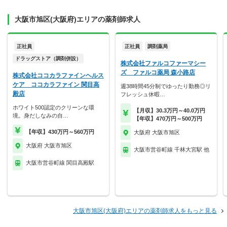
大阪市旭区(大阪府)エリアの薬剤師求人
正社員
正社員
調剤薬局
ドラッグストア（調剤併設）
株式会社ファルコファーマシー
ズ ファルコ薬局 森小路店
株式会社ココカラファインヘルス
ケア ココカラファイン 関目高
週38時間45分制でゆったり勤務◎リ
殿店
フレッシュ休暇…
ホワイト500認定のクリーンな環
【月収】30.3万円～40.0万円
境。身だしなみの自…
【年収】470万円～500万円
【年収】430万円～560万円
大阪府 大阪市旭区
大阪府 大阪市旭区
大阪市営谷町線 千林大宮駅 他
大阪市営谷町線 関目高殿駅
大阪市旭区(大阪府)エリアの薬剤師求人をもっと見る