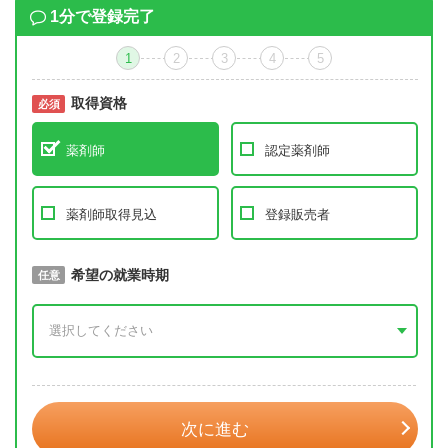
1分で登録完了
1
2
3
4
5
取得資格
必須
必須
薬剤師
認定薬剤師
薬剤師取得見込
登録販売者
取得予定年
希望の就業時期
必須
任意
年 3月
次に進む