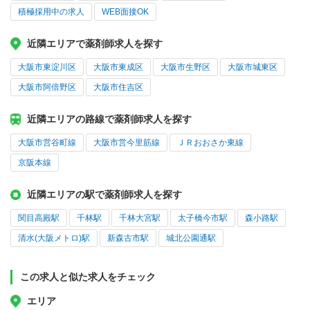
積極採用中の求人
WEB面接OK
近隣エリアで薬剤師求人を探す
大阪市東淀川区
大阪市東成区
大阪市生野区
大阪市城東区
大阪市阿倍野区
大阪市住吉区
近隣エリアの路線で薬剤師求人を探す
大阪市営谷町線
大阪市営今里筋線
ＪＲおおさか東線
京阪本線
近隣エリアの駅で薬剤師求人を探す
関目高殿駅
千林駅
千林大宮駅
太子橋今市駅
森小路駅
清水(大阪メトロ)駅
新森古市駅
城北公園通駅
この求人と似た求人をチェック
エリア