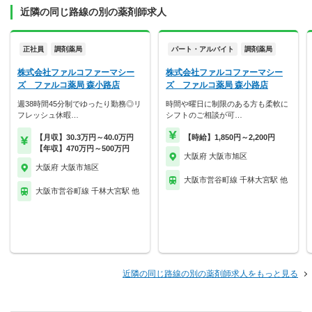
近隣の同じ路線の別の薬剤師求人
正社員
調剤薬局
パート・アルバイト
調剤薬局
株式会社ファルコファーマシー
株式会社ファルコファーマシー
ズ ファルコ薬局 森小路店
ズ ファルコ薬局 森小路店
週38時間45分制でゆったり勤務◎リ
時間や曜日に制限のある方も柔軟に
フレッシュ休暇…
シフトのご相談が可…
【月収】30.3万円～40.0万円
【時給】1,850円～2,200円
【年収】470万円～500万円
大阪府 大阪市旭区
大阪府 大阪市旭区
大阪市営谷町線 千林大宮駅 他
大阪市営谷町線 千林大宮駅 他
近隣の同じ路線の別の薬剤師求人をもっと見る