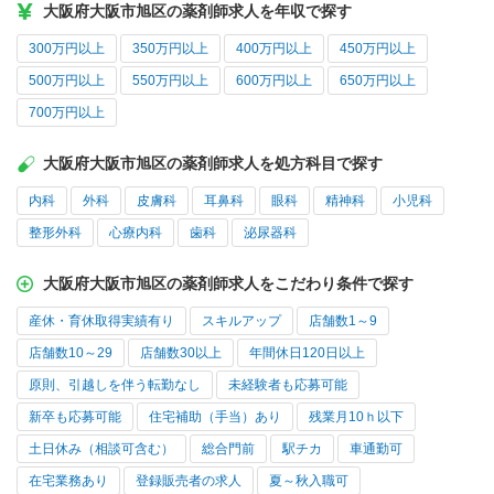
大阪府大阪市旭区の薬剤師求人を年収で探す
300万円以上
350万円以上
400万円以上
450万円以上
500万円以上
550万円以上
600万円以上
650万円以上
700万円以上
大阪府大阪市旭区の薬剤師求人を処方科目で探す
内科
外科
皮膚科
耳鼻科
眼科
精神科
小児科
整形外科
心療内科
歯科
泌尿器科
大阪府大阪市旭区の薬剤師求人をこだわり条件で探す
産休・育休取得実績有り
スキルアップ
店舗数1～9
店舗数10～29
店舗数30以上
年間休日120日以上
原則、引越しを伴う転勤なし
未経験者も応募可能
新卒も応募可能
住宅補助（手当）あり
残業月10ｈ以下
土日休み（相談可含む）
総合門前
駅チカ
車通勤可
在宅業務あり
登録販売者の求人
夏～秋入職可