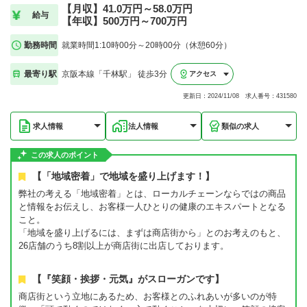
【月収】41.0万円～58.0万円
給与
【年収】500万円～700万円
勤務時間
就業時間1:10時00分～20時00分（休憩60分）
最寄り駅
京阪本線「千林駅」 徒歩3分
アクセス
更新日：2024/11/08 求人番号：431580
求人情報
法人情報
類似の求人
この求人のポイント
【「地域密着」で地域を盛り上げます！】
弊社の考える「地域密着」とは、ローカルチェーンならではの商品
と情報をお伝えし、お客様一人ひとりの健康のエキスパートとなる
こと。
「地域を盛り上げるには、まずは商店街から」とのお考えのもと、
26店舗のうち8割以上が商店街に出店しております。
【『笑顔・挨拶・元気』がスローガンです】
商店街という立地にあるため、お客様とのふれあいが多いのが特