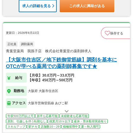
求人の詳細を見る
この求人に興味がある
更新日：2026年6月22日
保存する
正社員
調剤薬局
青葉堂薬局 我孫子店 株式会社青葉堂の薬剤師求人
【大阪市住吉区／地下鉄御堂筋線】調剤を基本に
OTCが学べる薬局での薬剤師募集です★
【月収】30.0万円～33.0万円
給与
【年収】450万円～500万円
勤務地
大阪府 大阪市住吉区
アクセス
大阪市営御堂筋線 あびこ駅
年収500万円以上可
新卒も応募可能
未経験者も応募可能
原則、引越しを伴う転勤なし
残業月10ｈ以下
産休・育休取得実績有り
スキルアップ
駅チカ
店舗数10～29
積極採用中
夏～秋入職可