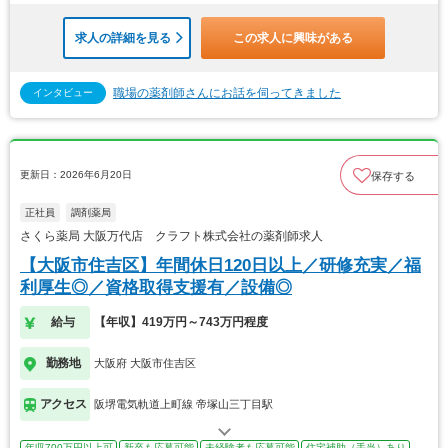
求人の詳細を見る
この求人に興味がある
職場の薬剤師さんにお話を伺ってきました
インタビュー
更新日：2026年6月20日
保存する
正社員
調剤薬局
さくら薬局 大阪万代店 クラフト株式会社の薬剤師求人
【大阪市住吉区】年間休日120日以上／研修充実／福
利厚生◎／資格取得支援有／設備◎
給与
【年収】419万円～743万円程度
勤務地
大阪府 大阪市住吉区
アクセス
阪堺電気軌道上町線 帝塚山三丁目駅
年収700万円以上可
新卒も応募可能
未経験者も応募可能
住宅補助（手当）あり