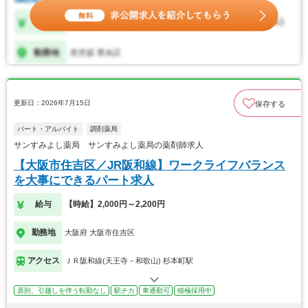
更新日：2026年7月15日
保存する
パート・アルバイト
調剤薬局
サンすみよし薬局 サンすみよし薬局の薬剤師求人
【大阪市住吉区／JR阪和線】ワークライフバランス
を大事にできるパート求人
給与
【時給】2,000円～2,200円
勤務地
大阪府 大阪市住吉区
アクセス
ＪＲ阪和線(天王寺－和歌山) 杉本町駅
原則、引越しを伴う転勤なし
駅チカ
車通勤可
積極採用中