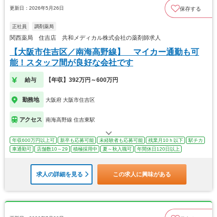
更新日：2026年5月26日
保存する
正社員
調剤薬局
関西薬局 住吉店 共和メディカル株式会社の薬剤師求人
【大阪市住吉区／南海高野線】 マイカー通勤も可
能！スタッフ間が良好な会社です
給与
【年収】392万円～600万円
勤務地
大阪府 大阪市住吉区
アクセス
南海高野線 住吉東駅
年収600万円以上可
新卒も応募可能
未経験者も応募可能
残業月10ｈ以下
駅チカ
車通勤可
店舗数10～29
積極採用中
夏～秋入職可
年間休日120日以上
求人の詳細を見る
この求人に興味がある