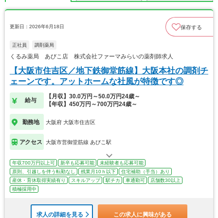
更新日：2026年6月18日
保存する
正社員
調剤薬局
くるみ薬局 あびこ店 株式会社ファーマみらいの薬剤師求人
【大阪市住吉区／地下鉄御堂筋線】大阪本社の調剤チ
ェーンです。アットホームな社風が特徴です◎
【月収】30.0万円～50.0万円24歳～
給与
【年収】450万円～700万円24歳～
勤務地
大阪府 大阪市住吉区
アクセス
大阪市営御堂筋線 あびこ駅
年収700万円以上可
新卒も応募可能
未経験者も応募可能
原則、引越しを伴う転勤なし
残業月10ｈ以下
住宅補助（手当）あり
産休・育休取得実績有り
スキルアップ
駅チカ
車通勤可
店舗数30以上
積極採用中
求人の詳細を見る
この求人に興味がある