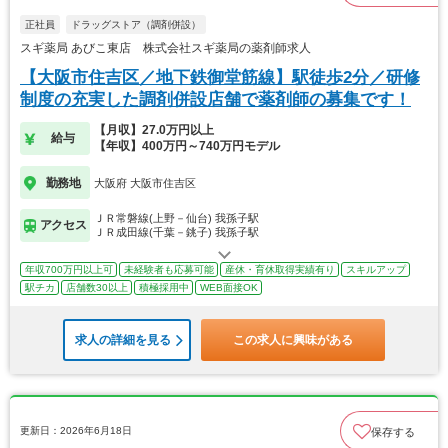
正社員
ドラッグストア（調剤併設）
スギ薬局 あびこ東店 株式会社スギ薬局の薬剤師求人
【大阪市住吉区／地下鉄御堂筋線】駅徒歩2分／研修
制度の充実した調剤併設店舗で薬剤師の募集です！
【月収】27.0万円以上
給与
【年収】400万円～740万円モデル
勤務地
大阪府 大阪市住吉区
ＪＲ常磐線(上野－仙台) 我孫子駅
アクセス
ＪＲ成田線(千葉－銚子) 我孫子駅
年収700万円以上可
未経験者も応募可能
産休・育休取得実績有り
スキルアップ
駅チカ
店舗数30以上
積極採用中
WEB面接OK
求人の詳細を見る
この求人に興味がある
更新日：2026年6月18日
保存する