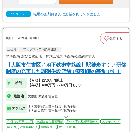
職場の薬剤師さんにお話を伺ってきました
インタビュー
更新日：2026年6月18日
保存する
正社員
ドラッグストア（調剤併設）
スギ薬局 あびこ駅前店 株式会社スギ薬局の薬剤師求人
【大阪市住吉区／地下鉄御堂筋線】駅徒歩すぐ／研修
制度の充実した調剤併設店舗で薬剤師の募集です！
【月収】27.0万円以上
給与
【年収】400万円～740万円モデル
勤務地
大阪府 大阪市住吉区
ＪＲ常磐線(上野－仙台) 我孫子駅
アクセス
ＪＲ成田線(千葉－銚子) 我孫子駅
年収700万円以上可
未経験者も応募可能
産休・育休取得実績有り
スキルアップ
駅チカ
店舗数30以上
積極採用中
WEB面接OK