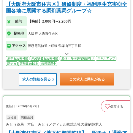
【大阪府大阪市住吉区】研修制度・福利厚生充実◎全
国各地に展開する調剤薬局グループ☆
給与
【時給】2,000円～2,200円
勤務地
大阪府 大阪市住吉区
アクセス
阪堺電気軌道上町線 帝塚山三丁目駅
新卒も応募可能
未経験者も応募可能
産休・育休取得実績有り
スキルアップ
駅チカ
店舗数30以上
積極採用中
求人の詳細を見る
この求人に興味がある
更新日：2026年5月29日
保存する
正社員
調剤薬局
みとう薬局 本店 みとうメディカル株式会社の薬剤師求人