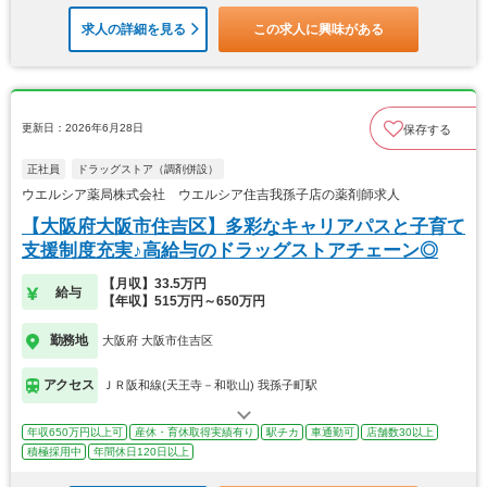
求人の詳細を見る
この求人に興味がある
更新日：2026年6月28日
保存する
正社員
ドラッグストア（調剤併設）
ウエルシア薬局株式会社 ウエルシア住吉我孫子店の薬剤師求人
【大阪府大阪市住吉区】多彩なキャリアパスと子育て
支援制度充実♪高給与のドラッグストアチェーン◎
【月収】33.5万円
給与
【年収】515万円～650万円
勤務地
大阪府 大阪市住吉区
アクセス
ＪＲ阪和線(天王寺－和歌山) 我孫子町駅
年収650万円以上可
産休・育休取得実績有り
駅チカ
車通勤可
店舗数30以上
積極採用中
年間休日120日以上