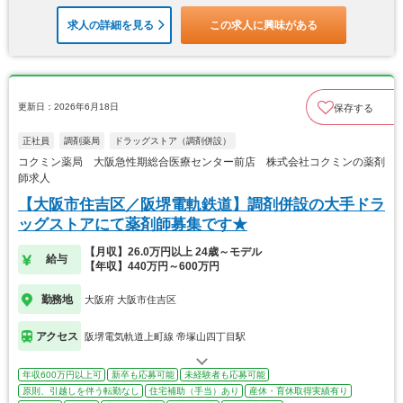
求人の詳細を見る
この求人に興味がある
更新日：2026年6月18日
保存する
正社員
調剤薬局
ドラッグストア（調剤併設）
コクミン薬局 大阪急性期総合医療センター前店 株式会社コクミンの薬剤
師求人
【大阪市住吉区／阪堺電軌鉄道】調剤併設の大手ドラ
ッグストアにて薬剤師募集です★
【月収】26.0万円以上 24歳～モデル
給与
【年収】440万円～600万円
勤務地
大阪府 大阪市住吉区
アクセス
阪堺電気軌道上町線 帝塚山四丁目駅
年収600万円以上可
新卒も応募可能
未経験者も応募可能
原則、引越しを伴う転勤なし
住宅補助（手当）あり
産休・育休取得実績有り