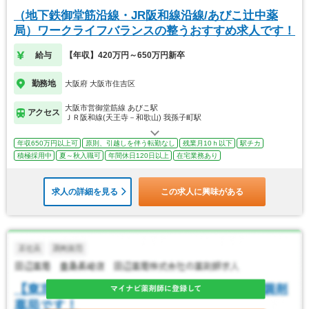
（地下鉄御堂筋沿線・JR阪和線沿線/あびこ辻中薬
局）ワークライフバランスの整うおすすめ求人です！
給与
【年収】420万円～650万円新卒
勤務地
大阪府 大阪市住吉区
大阪市営御堂筋線 あびこ駅
アクセス
ＪＲ阪和線(天王寺－和歌山) 我孫子町駅
年収650万円以上可
原則、引越しを伴う転勤なし
残業月10ｈ以下
駅チカ
積極採用中
夏～秋入職可
年間休日120日以上
在宅業務あり
求人の詳細を見る
この求人に興味がある