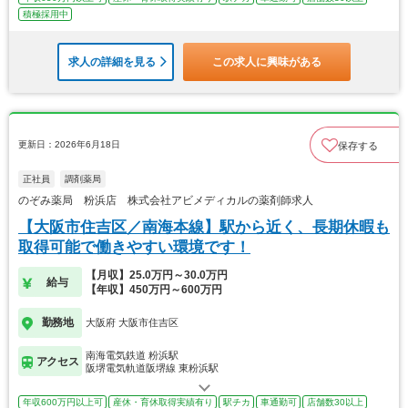
積極採用中
求人の詳細を見る
この求人に興味がある
更新日：2026年6月18日
保存する
正社員
調剤薬局
のぞみ薬局 粉浜店 株式会社アビメディカルの薬剤師求人
【大阪市住吉区／南海本線】駅から近く、長期休暇も
取得可能で働きやすい環境です！
【月収】25.0万円～30.0万円
給与
【年収】450万円～600万円
勤務地
大阪府 大阪市住吉区
南海電気鉄道 粉浜駅
アクセス
阪堺電気軌道阪堺線 東粉浜駅
年収600万円以上可
産休・育休取得実績有り
駅チカ
車通勤可
店舗数30以上