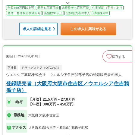
年収450万円以上可
新卒も応募可能
未経験者も応募可能
住宅補助（手当）あり
産休・育休取得実績有り
店舗数30以上
登録販売者の求人
積極採用中
求人の詳細を見る
この求人に興味がある
更新日：2026年6月18日
保存する
正社員
ドラッグストア（OTCのみ）
ウエルシア薬局株式会社 ウエルシア住吉我孫子店の登録販売者の求人
登録販売者（大阪府大阪市住吉区／ウエルシア住吉我
孫子店）
【月収】21.5万円～27.0万円
給与
【年収】308万円～450万円
勤務地
大阪府 大阪市住吉区
アクセス
ＪＲ阪和線(天王寺－和歌山) 我孫子町駅