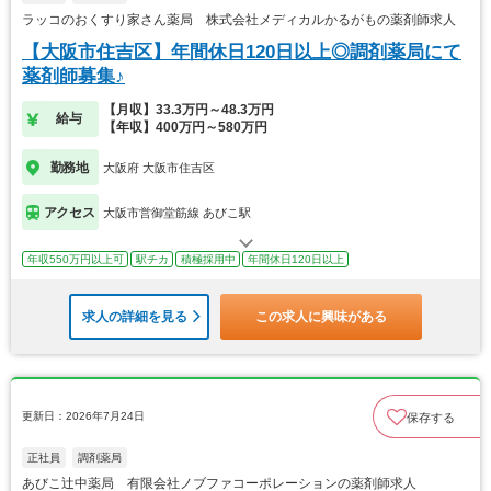
ラッコのおくすり家さん薬局 株式会社メディカルかるがもの薬剤師求人
【大阪市住吉区】年間休日120日以上◎調剤薬局にて
薬剤師募集♪
【月収】33.3万円～48.3万円
給与
【年収】400万円～580万円
勤務地
大阪府 大阪市住吉区
アクセス
大阪市営御堂筋線 あびこ駅
年収550万円以上可
駅チカ
積極採用中
年間休日120日以上
求人の詳細を見る
この求人に興味がある
更新日：2026年7月24日
保存する
正社員
調剤薬局
あびこ辻中薬局 有限会社ノブファコーポレーションの薬剤師求人