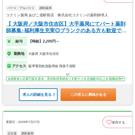
パート・アルバイト
調剤薬局
コクミン薬局 あびこ道駅前店 株式会社コクミンの薬剤師求人
【 大阪府／大阪市住吉区】大手薬局にてパート薬剤
師募集♪福利厚生充実◎ブランクのある方も歓迎で
す！
給与
【時給】2,200円～
勤務地
大阪府 大阪市住吉区
アクセス
阪堺電気軌道阪堺線 我孫子道駅
未経験者も応募可能
産休・育休取得実績有り
駅チカ
店舗数30以上
積極採用中
求人の詳細を見る
この求人に興味がある
更新日：2026年7月27日
保存する
正社員
調剤薬局