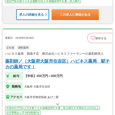
総合門前
駅チカ
店舗数30以上
積極採用中
夏～秋入職可
求人の詳細を見る
この求人に興味がある
更新日：2026年5月29日
保存する
正社員
調剤薬局
ハピネス薬局 我孫子店 株式会社ハピネスファーマシーの薬剤師求人
薬剤師／（大阪府大阪市住吉区）ハピネス薬局 駅チ
カの薬局です！
給与
【年収】450万円～600万円
勤務地
大阪府 大阪市住吉区
アクセス
大阪市営御堂筋線 あびこ駅
年収600万円以上可
駅チカ
積極採用中
夏～秋入職可
年間休日120日以上
在宅業務あり
WEB面接OK