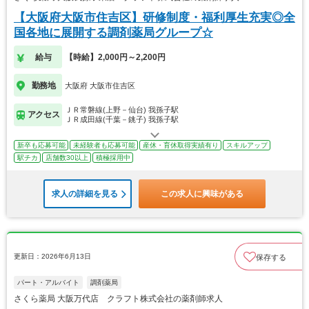
【大阪府大阪市住吉区】研修制度・福利厚生充実◎全
国各地に展開する調剤薬局グループ☆
給与
【時給】2,000円～2,200円
勤務地
大阪府 大阪市住吉区
ＪＲ常磐線(上野－仙台) 我孫子駅
アクセス
ＪＲ成田線(千葉－銚子) 我孫子駅
新卒も応募可能
未経験者も応募可能
産休・育休取得実績有り
スキルアップ
駅チカ
店舗数30以上
積極採用中
求人の詳細を見る
この求人に興味がある
更新日：2026年6月13日
保存する
パート・アルバイト
調剤薬局
さくら薬局 大阪万代店 クラフト株式会社の薬剤師求人