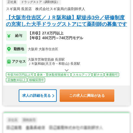
正社員
ドラッグストア（調剤併設）
スギ薬局 長居店 株式会社スギ薬局の薬剤師求人
【大阪市住吉区／ＪＲ阪和線】駅徒歩3分／研修制度
の充実した大手ドラッグストアにて薬剤師の募集です
【月収】27.0万円以上
給与
【年収】400万円～740万円モデル
勤務地
大阪府 大阪市住吉区
大阪市営御堂筋線 長居駅
アクセス
ＪＲ阪和線(天王寺－和歌山) 長居駅
年収700万円以上可
産休・育休取得実績有り
スキルアップ
駅チカ
車通勤可
店舗数30以上
積極採用中
求人の詳細を見る
この求人に興味がある