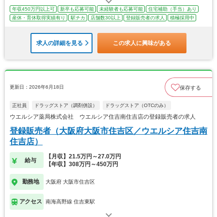
年収450万円以上可
新卒も応募可能
未経験者も応募可能
住宅補助（手当）あり
産休・育休取得実績有り
駅チカ
店舗数30以上
登録販売者の求人
積極採用中
求人の詳細を見る
この求人に興味がある
更新日：2026年6月18日
保存する
正社員
ドラッグストア（調剤併設）
ドラッグストア（OTCのみ）
ウエルシア薬局株式会社 ウエルシア住吉南住吉店の登録販売者の求人
登録販売者（大阪府大阪市住吉区／ウエルシア住吉南
住吉店）
【月収】21.5万円～27.0万円
給与
【年収】308万円～450万円
勤務地
大阪府 大阪市住吉区
アクセス
南海高野線 住吉東駅