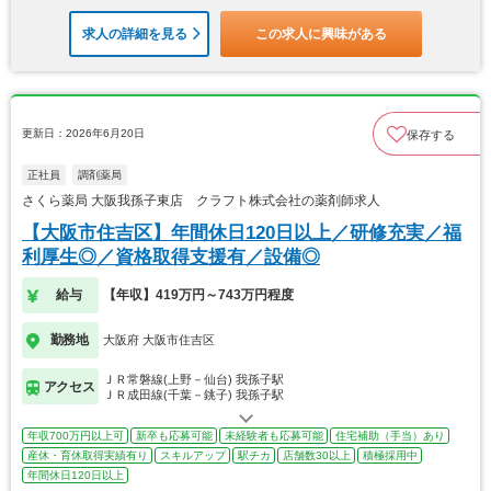
求人の詳細を見る
この求人に興味がある
更新日：2026年6月20日
保存する
正社員
調剤薬局
さくら薬局 大阪我孫子東店 クラフト株式会社の薬剤師求人
【大阪市住吉区】年間休日120日以上／研修充実／福
利厚生◎／資格取得支援有／設備◎
給与
【年収】419万円～743万円程度
勤務地
大阪府 大阪市住吉区
ＪＲ常磐線(上野－仙台) 我孫子駅
アクセス
ＪＲ成田線(千葉－銚子) 我孫子駅
年収700万円以上可
新卒も応募可能
未経験者も応募可能
住宅補助（手当）あり
産休・育休取得実績有り
スキルアップ
駅チカ
店舗数30以上
積極採用中
年間休日120日以上