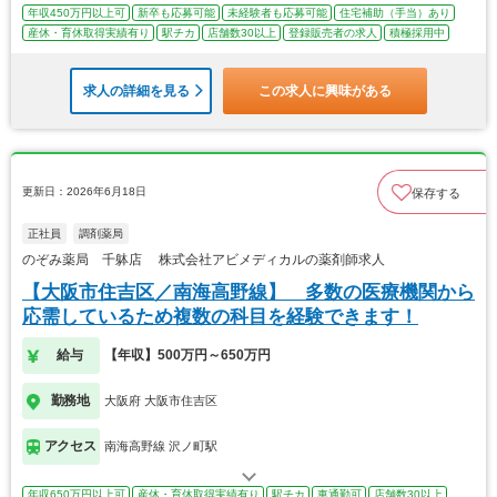
年収450万円以上可
新卒も応募可能
未経験者も応募可能
住宅補助（手当）あり
産休・育休取得実績有り
駅チカ
店舗数30以上
登録販売者の求人
積極採用中
求人の詳細を見る
この求人に興味がある
更新日：2026年6月18日
保存する
正社員
調剤薬局
のぞみ薬局 千躰店 株式会社アビメディカルの薬剤師求人
【大阪市住吉区／南海高野線】 多数の医療機関から
応需しているため複数の科目を経験できます！
給与
【年収】500万円～650万円
勤務地
大阪府 大阪市住吉区
アクセス
南海高野線 沢ノ町駅
年収650万円以上可
産休・育休取得実績有り
駅チカ
車通勤可
店舗数30以上