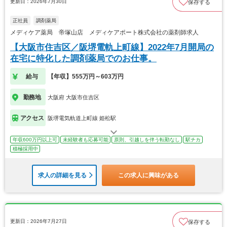
更新日：2026年7月30日
保存する
正社員
調剤薬局
メディケア薬局 帝塚山店 メディケアポート株式会社の薬剤師求人
【大阪市住吉区／阪堺電軌上町線】2022年7月開局の
在宅に特化した調剤薬局でのお仕事。
給与
【年収】555万円～603万円
勤務地
大阪府 大阪市住吉区
アクセス
阪堺電気軌道上町線 姫松駅
年収600万円以上可
未経験者も応募可能
原則、引越しを伴う転勤なし
駅チカ
積極採用中
求人の詳細を見る
この求人に興味がある
更新日：2026年7月27日
保存する