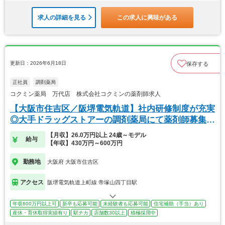
求人の詳細を見る
この求人に興味がある
更新日：2026年6月18日
保存する
正社員
調剤薬局
コクミン薬局 万代店 株式会社コクミンの薬剤師求人
【大阪市住吉区／阪堺電気軌道】社内研修制度が充実
◎大手ドラッグストアーの調剤薬局にて薬剤師募集で
す★
【月収】26.0万円以上 24歳～モデル
給与
【年収】430万円～600万円
勤務地
大阪府 大阪市住吉区
アクセス
阪堺電気軌道上町線 帝塚山四丁目駅
年収600万円以上可
新卒も応募可能
未経験者も応募可能
住宅補助（手当）あり
産休・育休取得実績有り
駅チカ
店舗数30以上
積極採用中