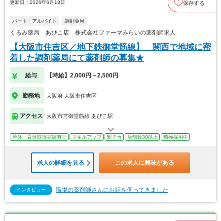
更新日：2026年6月18日
保存する
パート・アルバイト
調剤薬局
くるみ薬局 あびこ店 株式会社ファーマみらいの薬剤師求人
【大阪市住吉区／地下鉄御堂筋線】 関西で地域に密
着した調剤薬局にて薬剤師の募集★
給与
【時給】2,000円～2,500円
勤務地
大阪府 大阪市住吉区
アクセス
大阪市営御堂筋線 あびこ駅
産休・育休取得実績有り
スキルアップ
駅チカ
店舗数30以上
積極採用中
求人の詳細を見る
この求人に興味がある
職場の薬剤師さんにお話を伺ってきました
インタビュー