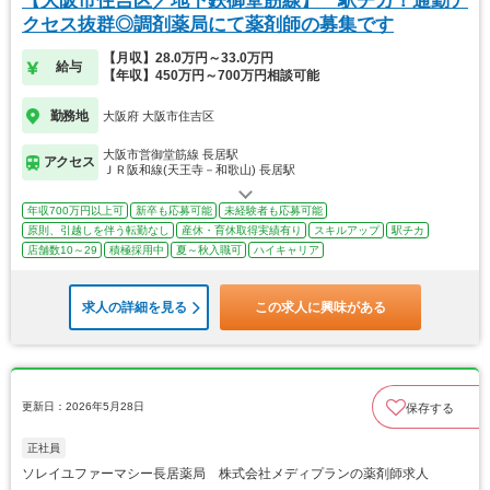
【大阪市住吉区／地下鉄御堂筋線】 駅チカ！通勤ア
クセス抜群◎調剤薬局にて薬剤師の募集です
【月収】28.0万円～33.0万円
給与
【年収】450万円～700万円相談可能
勤務地
大阪府 大阪市住吉区
大阪市営御堂筋線 長居駅
アクセス
ＪＲ阪和線(天王寺－和歌山) 長居駅
年収700万円以上可
新卒も応募可能
未経験者も応募可能
原則、引越しを伴う転勤なし
産休・育休取得実績有り
スキルアップ
駅チカ
店舗数10～29
積極採用中
夏～秋入職可
ハイキャリア
求人の詳細を見る
この求人に興味がある
更新日：2026年5月28日
保存する
正社員
ソレイユファーマシー長居薬局 株式会社メディプランの薬剤師求人