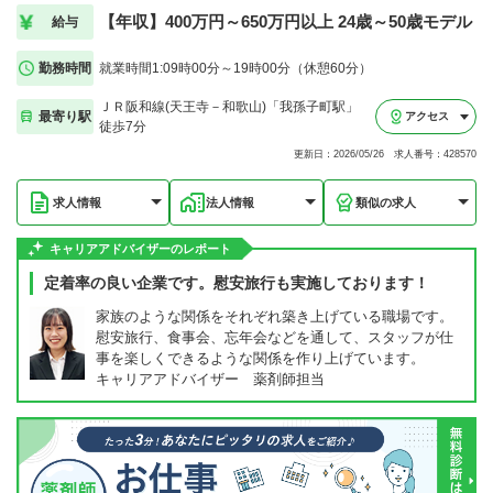
【年収】400万円～650万円以上 24歳～50歳モデル
給与
勤務時間
就業時間1:09時00分～19時00分（休憩60分）
ＪＲ阪和線(天王寺－和歌山)「我孫子町駅」
最寄り駅
アクセス
徒歩7分
更新日：2026/05/26 求人番号：428570
求人情報
法人情報
類似の求人
キャリアアドバイザーのレポート
定着率の良い企業です。慰安旅行も実施しております！
家族のような関係をそれぞれ築き上げている職場です。
慰安旅行、食事会、忘年会などを通して、スタッフが仕
事を楽しくできるような関係を作り上げています。
キャリアアドバイザー 薬剤師担当