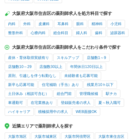
大阪府大阪市住吉区の薬剤師求人を処方科目で探す
内科
外科
皮膚科
耳鼻科
眼科
精神科
小児科
整形外科
心療内科
総合科目
婦人科
歯科
泌尿器科
大阪府大阪市住吉区の薬剤師求人をこだわり条件で探す
産休・育休取得実績有り
スキルアップ
店舗数1～9
店舗数10～29
店舗数30以上
年間休日120日以上
原則、引越しを伴う転勤なし
未経験者も応募可能
新卒も応募可能
住宅補助（手当）あり
残業月10ｈ以下
土日休み（相談可含む）
総合門前
管理職候補
駅チカ
車通勤可
在宅業務あり
登録販売者の求人
夏～秋入職可
ハイキャリア
積極採用中の求人
WEB面接OK
近隣エリアで薬剤師求人を探す
大阪市旭区
大阪市城東区
大阪市阿倍野区
大阪市東住吉区