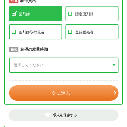
取得資格
必須
必須
薬剤師
認定薬剤師
薬剤師取得見込
登録販売者
取得予定年
希望の就業時期
必須
任意
年 3月
次に進む
求人を保存する