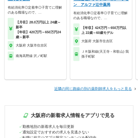
ン アルファ辻中薬局
有給消化率◎定着率◎子育てに理解
のある職場なので、…
有給消化率◎定着率◎子育てに理解
のある職場なので、…
【月収】28.0万円以上 24歳～
新卒
【年収】424万円～650万円以
【年収】420万円～650万円24
上 22歳～60歳モデル
歳～新卒
大阪府 大阪市住吉区
大阪府 大阪市住吉区
ＪＲ阪和線(天王寺－和歌山) 我
南海高野線 沢ノ町駅
孫子町駅
近隣の同じ路線の別の薬剤師求人をもっと見る
大阪府の新着求人情報をアプリで見る
勤務地別の新着求人を毎日更新
通知設定でおすすめの求人を見逃さない
転職に役立つアプリ限定コンテンツを配信中