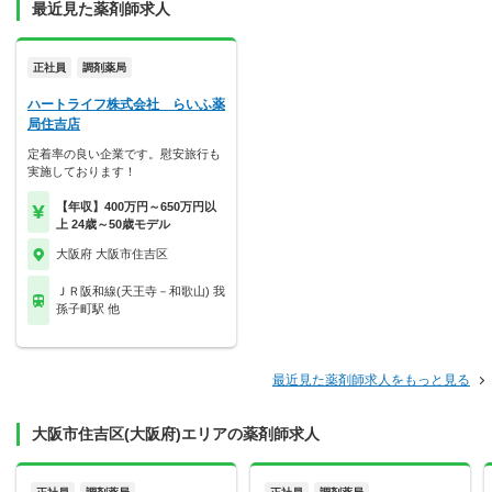
最近見た薬剤師求人
正社員
調剤薬局
ハートライフ株式会社 らいふ薬
局住吉店
定着率の良い企業です。慰安旅行も
実施しております！
【年収】400万円～650万円以
上 24歳～50歳モデル
大阪府 大阪市住吉区
ＪＲ阪和線(天王寺－和歌山) 我
孫子町駅 他
最近見た薬剤師求人をもっと見る
大阪市住吉区(大阪府)エリアの薬剤師求人