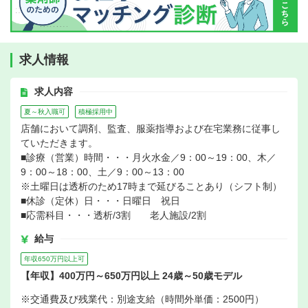
求人情報
求人内容
夏～秋入職可
積極採用中
店舗において調剤、監査、服薬指導および在宅業務に従事し
ていただきます。
■診療（営業）時間・・・月火水金／9：00～19：00、木／
9：00～18：00、土／9：00～13：00
※土曜日は透析のため17時まで延びることあり（シフト制）
■休診（定休）日・・・日曜日 祝日
■応需科目・・・透析/3割 老人施設/2割
給与
年収650万円以上可
【年収】400万円～650万円以上 24歳～50歳モデル
※交通費及び残業代：別途支給（時間外単価：2500円）