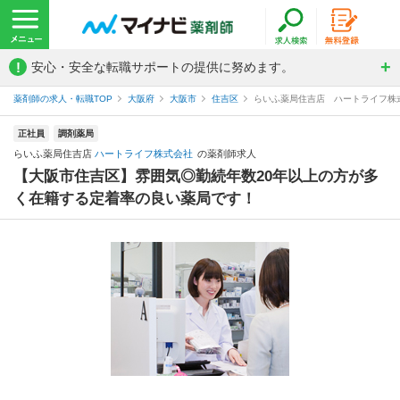
!
安心・安全な転職サポートの提供に努めます。
薬剤師の求人・転職TOP
大阪府
大阪市
住吉区
らいふ薬局住吉店 ハートライフ株
正社員
調剤薬局
らいふ薬局住吉店
ハートライフ株式会社
の薬剤師求人
【大阪市住吉区】雰囲気◎勤続年数20年以上の方が多
く在籍する定着率の良い薬局です！