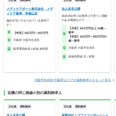
正社員
調剤薬局
正社員
調剤薬局
メディケアポート株式会社 メデ
法人名非公開
ィケア薬局 帝塚山店
有給消化率◎定着率◎子育てに理解
のある職場なので、…
施設在宅に力を入れている薬局で
す！
【月収】28.0万円以上 24歳～
新卒
【年収】555万円～603万円
【年収】420万円～650万円24
大阪府 大阪市住吉区
歳～新卒
大阪府 大阪市住吉区
阪堺電気軌道上町線 姫松駅
南海高野線 沢ノ町駅
大阪市住吉区(大阪府)エリアの薬剤師求人をもっと見る
近隣の同じ路線の別の薬剤師求人
正社員
調剤薬局
正社員
調剤薬局
法人名非公開
有限会社ノブファコーポレーショ