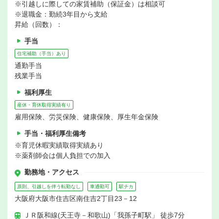
※引越しに際しての家賃補助（保証金）は相談可
※退職金：勤続3年目から支給
昇給（回数）：
手当
住宅補助（手当）あり
通勤手当
残業手当
福利厚生
産休・育休取得実績有り
雇用保険、労災保険、健康保険、厚生年金保険
手当・福利厚生備考
※育児休暇実績取得実績あり
※薬剤師会は個人負担での加入
勤務地・アクセス
原則、引越しを伴う転勤なし
車通勤可
駅チカ
大阪府大阪市住吉区南住吉2丁目23－12
ＪＲ阪和線(天王寺－和歌山)「我孫子町駅」 徒歩7分