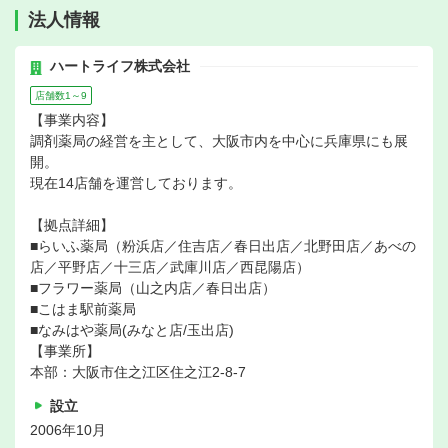
法人情報
ハートライフ株式会社
店舗数1～9
【事業内容】
調剤薬局の経営を主として、大阪市内を中心に兵庫県にも展
開。
現在14店舗を運営しております。
【拠点詳細】
■らいふ薬局（粉浜店／住吉店／春日出店／北野田店／あべの
店／平野店／十三店／武庫川店／西昆陽店）
■フラワー薬局（山之内店／春日出店）
■こはま駅前薬局
■なみはや薬局(みなと店/玉出店)
【事業所】
本部：大阪市住之江区住之江2-8-7
設立
2006年10月