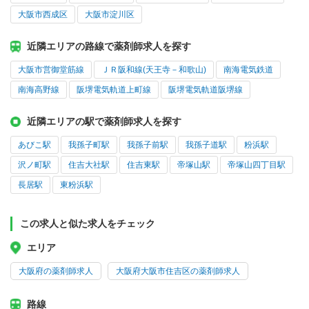
大阪市西成区
大阪市淀川区
近隣エリアの路線で薬剤師求人を探す
大阪市営御堂筋線
ＪＲ阪和線(天王寺－和歌山)
南海電気鉄道
南海高野線
阪堺電気軌道上町線
阪堺電気軌道阪堺線
近隣エリアの駅で薬剤師求人を探す
あびこ駅
我孫子町駅
我孫子前駅
我孫子道駅
粉浜駅
沢ノ町駅
住吉大社駅
住吉東駅
帝塚山駅
帝塚山四丁目駅
長居駅
東粉浜駅
この求人と似た求人をチェック
エリア
大阪府の薬剤師求人
大阪府大阪市住吉区の薬剤師求人
路線