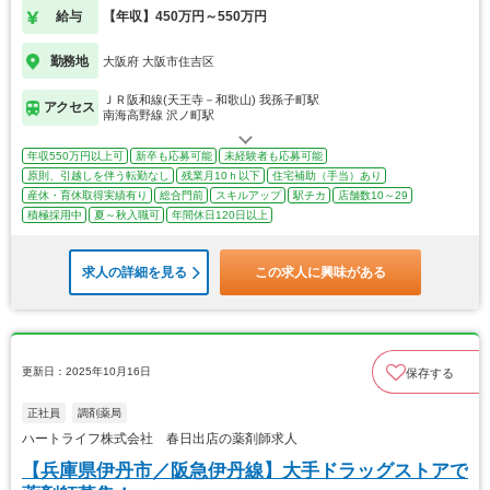
給与
【年収】450万円～550万円
勤務地
大阪府 大阪市住吉区
ＪＲ阪和線(天王寺－和歌山) 我孫子町駅
アクセス
南海高野線 沢ノ町駅
年収550万円以上可
新卒も応募可能
未経験者も応募可能
原則、引越しを伴う転勤なし
残業月10ｈ以下
住宅補助（手当）あり
産休・育休取得実績有り
総合門前
スキルアップ
駅チカ
店舗数10～29
積極採用中
夏～秋入職可
年間休日120日以上
求人の詳細を見る
この求人に興味がある
更新日：2025年10月16日
保存する
正社員
調剤薬局
ハートライフ株式会社 春日出店の薬剤師求人
【兵庫県伊丹市／阪急伊丹線】大手ドラッグストアで