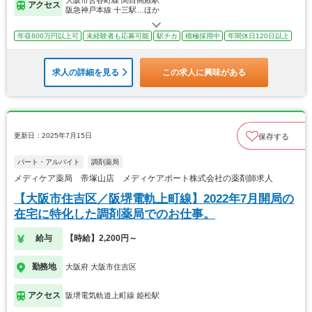
アクセス
阪急神戸本線 十三駅…ほか
年収600万円以上可
未経験者も応募可能
駅チカ
積極採用中
年間休日120日以上
求人の詳細を見る
この求人に興味がある
更新日：2025年7月15日
保存する
パート・アルバイト
調剤薬局
メディケア薬局 帝塚山店 メディケアポート株式会社の薬剤師求人
【大阪市住吉区／阪堺電軌上町線】2022年7月開局の
在宅に特化した調剤薬局でのお仕事。
給与
【時給】2,200円～
勤務地
大阪府 大阪市住吉区
アクセス
阪堺電気軌道上町線 姫松駅