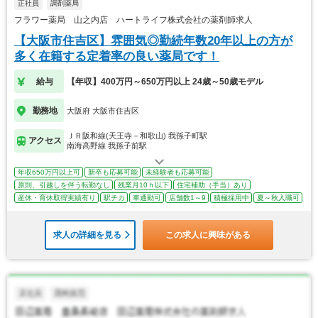
正社員
調剤薬局
フラワー薬局 山之内店 ハートライフ株式会社の薬剤師求人
【大阪市住吉区】雰囲気◎勤続年数20年以上の方が
多く在籍する定着率の良い薬局です！
給与
【年収】400万円～650万円以上 24歳～50歳モデル
勤務地
大阪府 大阪市住吉区
ＪＲ阪和線(天王寺－和歌山) 我孫子町駅
アクセス
南海高野線 我孫子前駅
年収650万円以上可
新卒も応募可能
未経験者も応募可能
原則、引越しを伴う転勤なし
残業月10ｈ以下
住宅補助（手当）あり
産休・育休取得実績有り
駅チカ
車通勤可
店舗数1～9
積極採用中
夏～秋入職可
求人の詳細を見る
この求人に興味がある