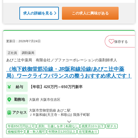
求人の詳細を見る
この求人に興味がある
更新日：2026年7月24日
保存する
正社員
調剤薬局
あびこ辻中薬局 有限会社ノブファコーポレーションの薬剤師求人
（地下鉄御堂筋沿線・JR阪和線沿線/あびこ辻中薬
局）ワークライフバランスの整うおすすめ求人です！
給与
【年収】420万円～650万円新卒
勤務地
大阪府 大阪市住吉区
大阪市営御堂筋線 あびこ駅
アクセス
ＪＲ阪和線(天王寺－和歌山) 我孫子町駅
年収650万円以上可
原則、引越しを伴う転勤なし
残業月10ｈ以下
駅チカ
積極採用中
夏～秋入職可
年間休日120日以上
在宅業務あり