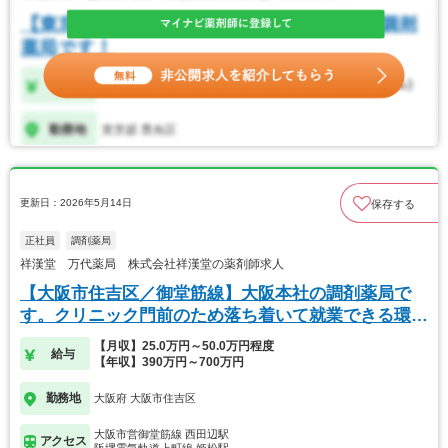
更新日：2026年5月14日
保存する
正社員
調剤薬局
祥漢堂 万代薬局 株式会社祥漢堂の薬剤師求人
【大阪市住吉区／御堂筋線】大阪本社の調剤薬局で
す。クリニック門前のため落ち着いて就業できる環境
です。
【月収】25.0万円～50.0万円程度
給与
【年収】390万円～700万円
勤務地
大阪府 大阪市住吉区
大阪市営御堂筋線 西田辺駅
アクセス
阪堺電気軌道上町線 姫松駅