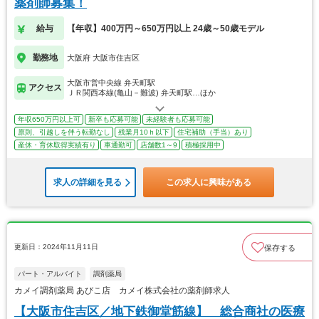
薬剤師募集！
給与
【年収】400万円～650万円以上 24歳～50歳モデル
勤務地
大阪府 大阪市住吉区
大阪市営中央線 弁天町駅
アクセス
ＪＲ関西本線(亀山－難波) 弁天町駅…ほか
年収650万円以上可
新卒も応募可能
未経験者も応募可能
原則、引越しを伴う転勤なし
残業月10ｈ以下
住宅補助（手当）あり
産休・育休取得実績有り
車通勤可
店舗数1～9
積極採用中
求人の詳細を見る
この求人に興味がある
更新日：2024年11月11日
保存する
パート・アルバイト
調剤薬局
カメイ調剤薬局 あびこ店 カメイ株式会社の薬剤師求人
【大阪市住吉区／地下鉄御堂筋線】 総合商社の医療