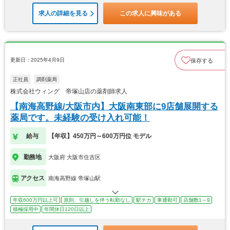
求人の詳細を見る
この求人に興味がある
更新日：2025年4月9日
保存する
正社員
調剤薬局
株式会社ウィング 帝塚山店の薬剤師求人
【南海高野線/大阪市内】大阪南東部に9店舗展開する
薬局です。未経験の受け入れ可能！
給与
【年収】450万円～600万円位 モデル
勤務地
大阪府 大阪市住吉区
アクセス
南海高野線 帝塚山駅
年収600万円以上可
原則、引越しを伴う転勤なし
駅チカ
車通勤可
店舗数1～9
積極採用中
年間休日120日以上