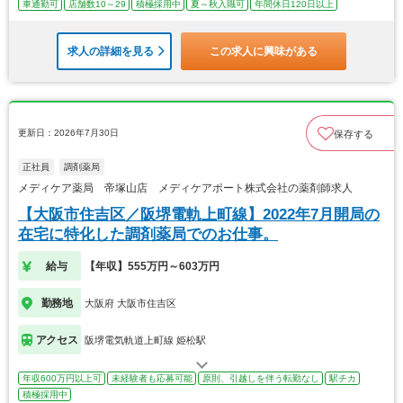
車通勤可
店舗数10～29
積極採用中
夏～秋入職可
年間休日120日以上
求人の詳細を見る
この求人に興味がある
更新日：2026年7月30日
保存する
正社員
調剤薬局
メディケア薬局 帝塚山店 メディケアポート株式会社の薬剤師求人
【大阪市住吉区／阪堺電軌上町線】2022年7月開局の
在宅に特化した調剤薬局でのお仕事。
給与
【年収】555万円～603万円
勤務地
大阪府 大阪市住吉区
アクセス
阪堺電気軌道上町線 姫松駅
年収600万円以上可
未経験者も応募可能
原則、引越しを伴う転勤なし
駅チカ
積極採用中