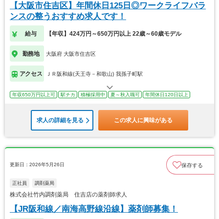
【大阪市住吉区】年間休日125日◎ワークライフバラ
ンスの整うおすすめ求人です！
給与
【年収】424万円～650万円以上 22歳～60歳モデル
勤務地
大阪府 大阪市住吉区
アクセス
ＪＲ阪和線(天王寺－和歌山) 我孫子町駅
年収650万円以上可
駅チカ
積極採用中
夏～秋入職可
年間休日120日以上
求人の詳細を見る
この求人に興味がある
更新日：2026年5月26日
保存する
正社員
調剤薬局
株式会社竹内調剤薬局 住吉店の薬剤師求人
【JR阪和線／南海高野線沿線】薬剤師募集！