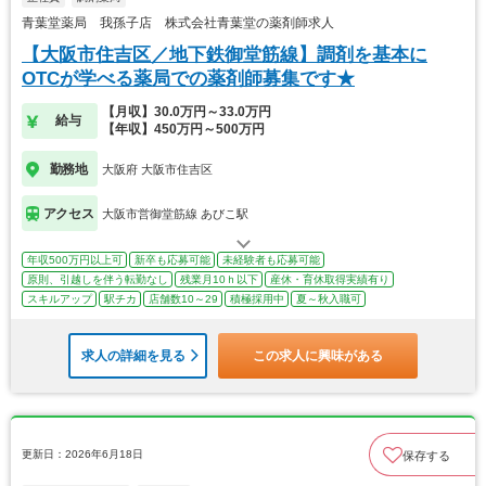
青葉堂薬局 我孫子店 株式会社青葉堂の薬剤師求人
【大阪市住吉区／地下鉄御堂筋線】調剤を基本に
OTCが学べる薬局での薬剤師募集です★
【月収】30.0万円～33.0万円
給与
【年収】450万円～500万円
勤務地
大阪府 大阪市住吉区
アクセス
大阪市営御堂筋線 あびこ駅
年収500万円以上可
新卒も応募可能
未経験者も応募可能
原則、引越しを伴う転勤なし
残業月10ｈ以下
産休・育休取得実績有り
スキルアップ
駅チカ
店舗数10～29
積極採用中
夏～秋入職可
求人の詳細を見る
この求人に興味がある
更新日：2026年6月18日
保存する