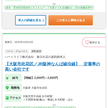
産休・育休取得実績有り
スキルアップ
駅チカ
店舗数10～29
積極採用中
求人の詳細を見る
この求人に興味がある
更新日：2025年10月16日
保存する
パート・アルバイト
調剤薬局
ハートライフ株式会社 春日出店の薬剤師求人
【大阪市此花区／JR阪神なんば線沿線】 定着率の
高い会社です
給与
【時給】2,000円～2,000円
勤務地
大阪府 大阪市住吉区
大阪市営中央線 弁天町駅
アクセス
ＪＲ関西本線(亀山－難波) 弁天町駅…ほか