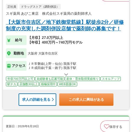
正社員
ドラッグストア（調剤併設）
スギ薬局 あびこ東店 株式会社スギ薬局の薬剤師求人
【大阪市住吉区／地下鉄御堂筋線】駅徒歩2分／研修
制度の充実した調剤併設店舗で薬剤師の募集です！
【月収】27.0万円以上
給与
【年収】400万円～740万円モデル
勤務地
大阪府 大阪市住吉区
ＪＲ常磐線(上野－仙台) 我孫子駅
アクセス
ＪＲ成田線(千葉－銚子) 我孫子駅
年収700万円以上可
未経験者も応募可能
産休・育休取得実績有り
スキルアップ
駅チカ
店舗数30以上
積極採用中
WEB面接OK
求人の詳細を見る
この求人に興味がある
更新日：2026年6月18日
保存する