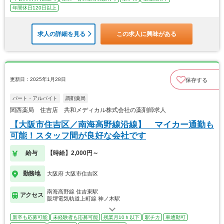
年間休日120日以上
求人の詳細を見る
この求人に興味がある
更新日：2025年1月28日
保存する
パート・アルバイト
調剤薬局
関西薬局 住吉店 共和メディカル株式会社の薬剤師求人
【大阪市住吉区／南海高野線沿線】 マイカー通勤も
可能！スタッフ間が良好な会社です
給与
【時給】2,000円～
勤務地
大阪府 大阪市住吉区
南海高野線 住吉東駅
アクセス
阪堺電気軌道上町線 神ノ木駅
新卒も応募可能
未経験者も応募可能
残業月10ｈ以下
駅チカ
車通勤可