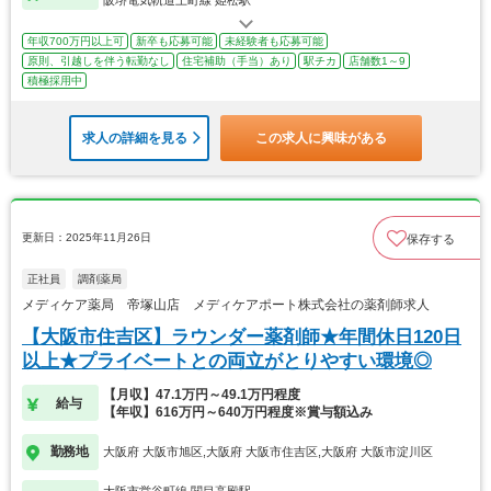
年収700万円以上可
新卒も応募可能
未経験者も応募可能
原則、引越しを伴う転勤なし
住宅補助（手当）あり
駅チカ
店舗数1～9
積極採用中
求人の詳細を見る
この求人に興味がある
更新日：2025年11月26日
保存する
正社員
調剤薬局
メディケア薬局 帝塚山店 メディケアポート株式会社の薬剤師求人
【大阪市住吉区】ラウンダー薬剤師★年間休日120日
以上★プライベートとの両立がとりやすい環境◎
【月収】47.1万円～49.1万円程度
給与
【年収】616万円～640万円程度※賞与額込み
勤務地
大阪府 大阪市旭区,大阪府 大阪市住吉区,大阪府 大阪市淀川区
大阪市営谷町線 関目高殿駅