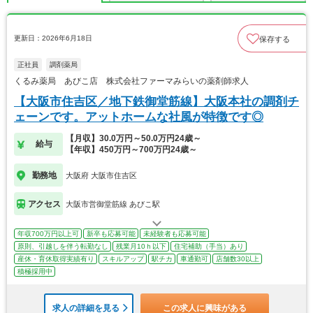
更新日：2026年6月18日
保存する
正社員
調剤薬局
くるみ薬局 あびこ店 株式会社ファーマみらいの薬剤師求人
【大阪市住吉区／地下鉄御堂筋線】大阪本社の調剤チ
ェーンです。アットホームな社風が特徴です◎
【月収】30.0万円～50.0万円24歳～
給与
【年収】450万円～700万円24歳～
勤務地
大阪府 大阪市住吉区
アクセス
大阪市営御堂筋線 あびこ駅
年収700万円以上可
新卒も応募可能
未経験者も応募可能
原則、引越しを伴う転勤なし
残業月10ｈ以下
住宅補助（手当）あり
産休・育休取得実績有り
スキルアップ
駅チカ
車通勤可
店舗数30以上
積極採用中
求人の詳細を見る
この求人に興味がある