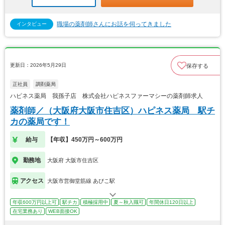
職場の薬剤師さんにお話を伺ってきました
インタビュー
更新日：2026年5月29日
保存する
正社員
調剤薬局
ハピネス薬局 我孫子店 株式会社ハピネスファーマシーの薬剤師求人
薬剤師／（大阪府大阪市住吉区）ハピネス薬局 駅チ
カの薬局です！
給与
【年収】450万円～600万円
勤務地
大阪府 大阪市住吉区
アクセス
大阪市営御堂筋線 あびこ駅
年収600万円以上可
駅チカ
積極採用中
夏～秋入職可
年間休日120日以上
在宅業務あり
WEB面接OK