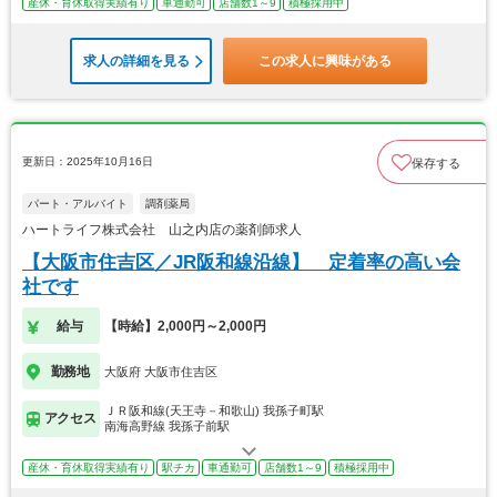
産休・育休取得実績有り
車通勤可
店舗数1～9
積極採用中
求人の詳細を見る
この求人に興味がある
更新日：2025年10月16日
保存する
パート・アルバイト
調剤薬局
ハートライフ株式会社 山之内店の薬剤師求人
【大阪市住吉区／JR阪和線沿線】 定着率の高い会
社です
給与
【時給】2,000円～2,000円
勤務地
大阪府 大阪市住吉区
ＪＲ阪和線(天王寺－和歌山) 我孫子町駅
アクセス
南海高野線 我孫子前駅
産休・育休取得実績有り
駅チカ
車通勤可
店舗数1～9
積極採用中