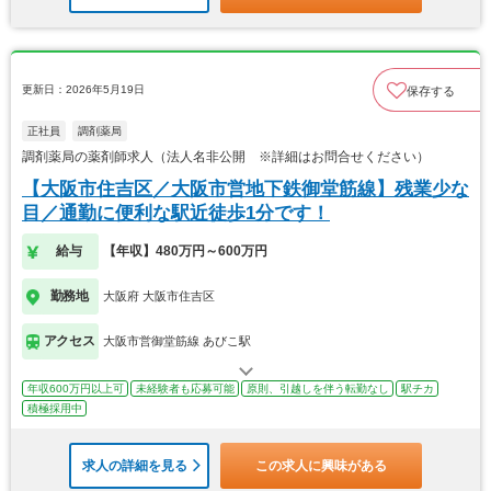
更新日：2026年5月19日
保存する
正社員
調剤薬局
調剤薬局の薬剤師求人（法人名非公開 ※詳細はお問合せください）
【大阪市住吉区／大阪市営地下鉄御堂筋線】残業少な
目／通勤に便利な駅近徒歩1分です！
給与
【年収】480万円～600万円
勤務地
大阪府 大阪市住吉区
アクセス
大阪市営御堂筋線 あびこ駅
年収600万円以上可
未経験者も応募可能
原則、引越しを伴う転勤なし
駅チカ
積極採用中
求人の詳細を見る
この求人に興味がある