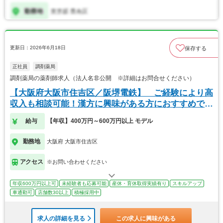
更新日：2026年6月18日
保存する
正社員
調剤薬局
調剤薬局の薬剤師求人（法人名非公開 ※詳細はお問合せください）
【大阪府大阪市住吉区／阪堺電鉄】 ご経験により高
収入も相談可能！漢方に興味がある方におすすめで
す。
給与
【年収】400万円～600万円以上 モデル
勤務地
大阪府 大阪市住吉区
アクセス
※お問い合わせください
年収600万円以上可
未経験者も応募可能
産休・育休取得実績有り
スキルアップ
車通勤可
店舗数30以上
積極採用中
求人の詳細を見る
この求人に興味がある