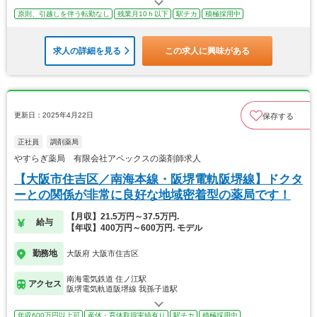
原則、引越しを伴う転勤なし
残業月10ｈ以下
駅チカ
積極採用中
求人の詳細を見る
この求人に興味がある
更新日：2025年4月22日
保存する
正社員
調剤薬局
やすらぎ薬局 有限会社アペックスの薬剤師求人
【大阪市住吉区／南海本線・阪堺電軌阪堺線】ドクタ
ーとの関係が非常に良好な地域密着型の薬局です！
【月収】21.5万円～37.5万円.
給与
【年収】400万円～600万円. モデル
勤務地
大阪府 大阪市住吉区
南海電気鉄道 住ノ江駅
アクセス
阪堺電気軌道阪堺線 我孫子道駅
年収600万円以上可
産休・育休取得実績有り
駅チカ
積極採用中