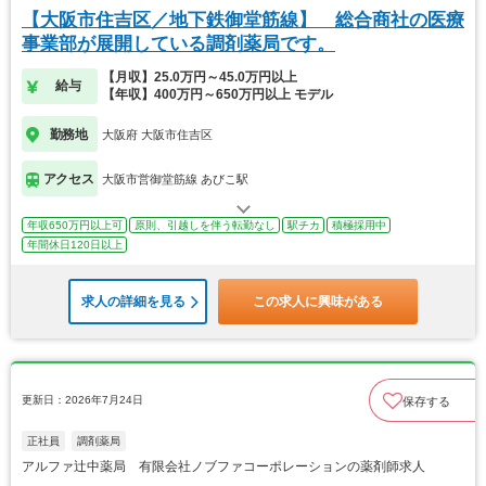
【大阪市住吉区／地下鉄御堂筋線】 総合商社の医療
事業部が展開している調剤薬局です。
【月収】25.0万円～45.0万円以上
給与
【年収】400万円～650万円以上 モデル
勤務地
大阪府 大阪市住吉区
アクセス
大阪市営御堂筋線 あびこ駅
年収650万円以上可
原則、引越しを伴う転勤なし
駅チカ
積極採用中
年間休日120日以上
求人の詳細を見る
この求人に興味がある
更新日：2026年7月24日
保存する
正社員
調剤薬局
アルファ辻中薬局 有限会社ノブファコーポレーションの薬剤師求人