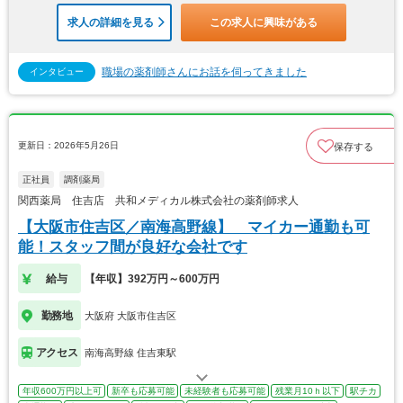
求人の詳細を見る
この求人に興味がある
職場の薬剤師さんにお話を伺ってきました
インタビュー
更新日：2026年5月26日
保存する
正社員
調剤薬局
関西薬局 住吉店 共和メディカル株式会社の薬剤師求人
【大阪市住吉区／南海高野線】 マイカー通勤も可
能！スタッフ間が良好な会社です
給与
【年収】392万円～600万円
勤務地
大阪府 大阪市住吉区
アクセス
南海高野線 住吉東駅
年収600万円以上可
新卒も応募可能
未経験者も応募可能
残業月10ｈ以下
駅チカ