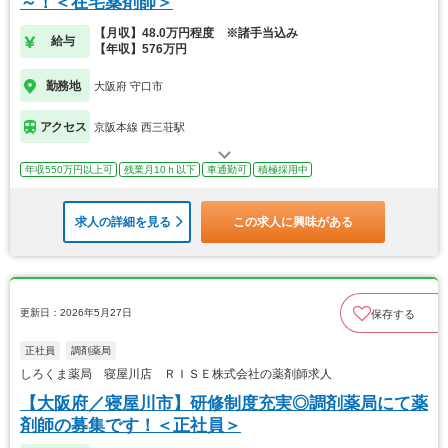
～！＜在宅薬剤師＞
【月収】48.0万円程度 ※諸手当込み
給与
【年収】576万円
勤務地
大阪府 守口市
アクセス
京阪本線 西三荘駅
年収550万円以上可
残業月10ｈ以下
車通勤可
積極採用中
求人の詳細を見る
この求人に興味がある
更新日：2026年5月27日
保存する
正社員
調剤薬局
しろくま薬局 寝屋川店 ＲＩＳＥ株式会社の薬剤師求人
【大阪府／寝屋川市】研修制度充実◎調剤薬局にて薬
剤師の募集です！＜正社員＞