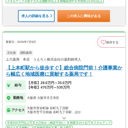
スキルアップ
駅チカ
店舗数30以上
積極採用中
年間休日120日以上
求人の詳細を見る
この求人に興味がある
更新日：2026年7月9日
保存する
正社員
調剤薬局
上六薬局 本店 うえろく株式会社の薬剤師求人
【上本町駅から徒歩すぐ】総合病院門前！介護事業か
ら幅広く地域医療に貢献する薬局です！
【月収】28.0万円～35.0万円
給与
【年収】470万円～530万円
勤務地
大阪府 大阪市天王寺区
大阪市営谷町線 谷町九丁目駅
アクセス
大阪市営千日前線 谷町九丁目駅…ほか
年収500万円以上可
土日休み（相談可含む）
残業月10ｈ以下
スキルアップ
駅チカ
店舗数1～9
積極採用中
夏～秋入職可