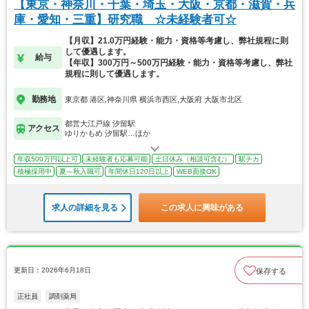
【東京・神奈川・千葉・埼玉・大阪・京都・滋賀・兵
庫・愛知・三重】研究職 ☆未経験者可☆
【月収】21.0万円経験・能力・資格等考慮し、弊社規程に則
して優遇します。
給与
【年収】300万円～500万円経験・能力・資格等考慮し、弊社
規程に則して優遇します。
勤務地
東京都 港区,神奈川県 横浜市西区,大阪府 大阪市北区
都営大江戸線 汐留駅
アクセス
ゆりかもめ 汐留駅…ほか
年収500万円以上可
未経験者も応募可能
土日休み（相談可含む）
駅チカ
積極採用中
夏～秋入職可
年間休日120日以上
WEB面接OK
求人の詳細を見る
この求人に興味がある
更新日：2026年6月18日
保存する
正社員
調剤薬局