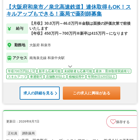
【大阪府和泉市／泉北高速鉄道】連休取得もOK！ス
キルアップもできる！薬局で薬剤師募集
【月収】30.0万円～46.0万円※金額は面接の評価次第で前後
給与
いたします
【年収】450万円～700万円※新卒は415万円～になります
勤務地
大阪府 和泉市
アクセス
南海泉北線 和泉中央駅
年収700万円以上可
新卒も応募可能
未経験者も応募可能
産休・育休取得実績有り
スキルアップ
車通勤可
店舗数30以上
積極採用中
年間休日120日以上
求人の詳細を見る
この求人に興味がある
更新日：2026年8月7日
保存する
正社員
調剤薬局