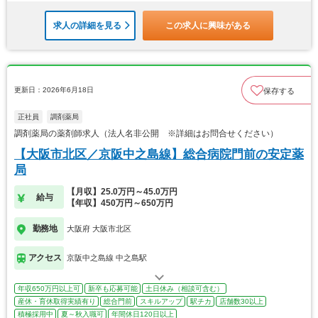
求人の詳細を見る
この求人に興味がある
更新日：2026年6月18日
保存する
正社員
調剤薬局
調剤薬局の薬剤師求人（法人名非公開 ※詳細はお問合せください）
【大阪市北区／京阪中之島線】総合病院門前の安定薬
局
【月収】25.0万円～45.0万円
給与
【年収】450万円～650万円
勤務地
大阪府 大阪市北区
アクセス
京阪中之島線 中之島駅
年収650万円以上可
新卒も応募可能
土日休み（相談可含む）
産休・育休取得実績有り
総合門前
スキルアップ
駅チカ
店舗数30以上
積極採用中
夏～秋入職可
年間休日120日以上