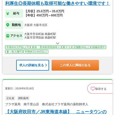
利厚生◎長期休暇も取得可能な働きやすい環境です！
【月収】25.0万円～35.0万円
給与
【年収】450万円～600万円
勤務地
大阪府 大阪市北区
大阪市営谷町線 南森町駅
アクセス
大阪市営堺筋線 南森町駅
年収600万円以上可
産休・育休取得実績有り
駅チカ
店舗数30以上
積極採用中
夏～秋入職可
年間休日120日以上
求人の詳細を見る
この求人に興味がある
更新日：2026年6月18日
保存する
正社員
調剤薬局
プラザ薬局 南千里山店 株式会社プラザ薬局の薬剤師求人
【大阪府吹田市／JR東海道本線】 ニュータウンの