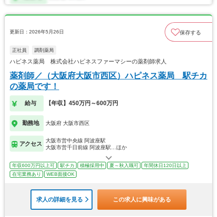
更新日：2026年5月26日
保存する
正社員
調剤薬局
ハピネス薬局 株式会社ハピネスファーマシーの薬剤師求人
薬剤師／（大阪府大阪市西区）ハピネス薬局 駅チカ
の薬局です！
給与
【年収】450万円～600万円
勤務地
大阪府 大阪市西区
大阪市営中央線 阿波座駅
アクセス
大阪市営千日前線 阿波座駅…ほか
年収600万円以上可
駅チカ
積極採用中
夏～秋入職可
年間休日120日以上
在宅業務あり
WEB面接OK
求人の詳細を見る
この求人に興味がある