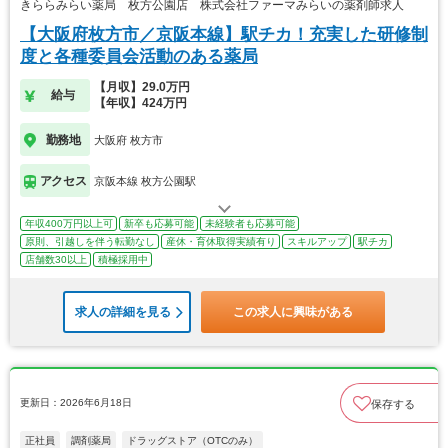
きららみらい薬局 枚方公園店 株式会社ファーマみらいの薬剤師求人
【大阪府枚方市／京阪本線】駅チカ！充実した研修制
度と各種委員会活動のある薬局
【月収】29.0万円
給与
【年収】424万円
勤務地
大阪府 枚方市
アクセス
京阪本線 枚方公園駅
年収400万円以上可
新卒も応募可能
未経験者も応募可能
原則、引越しを伴う転勤なし
産休・育休取得実績有り
スキルアップ
駅チカ
店舗数30以上
積極採用中
求人の詳細を見る
この求人に興味がある
更新日：2026年6月18日
保存する
正社員
調剤薬局
ドラッグストア（OTCのみ）