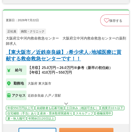
更新日：2026年7月22日
保存する
正社員
病院・クリニック
大阪府立中河内救命救急センター 大阪府立中河内救命救急センターの薬剤
師求人
【東大阪市／近鉄奈良線】♪希少求人♪地域医療に貢
献する救命救急センターです！！
【月収】25.0万円～26.0万円※参考（新卒の初任給）
給与
【年収】410万円～550万円
勤務地
大阪府 東大阪市
アクセス
近鉄奈良線 八戸ノ里駅
年収550万円以上可
未経験者も応募可能
土日休み（相談可含む）
残業月10ｈ以下
住宅補助（手当）あり
産休・育休取得実績有り
スキルアップ
積極採用中
夏～秋入職可
年間休日120日以上