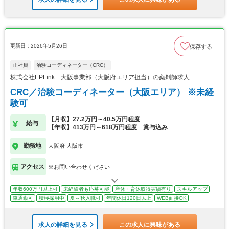
更新日：2026年5月26日
保存する
正社員
治験コーディネーター（CRC）
株式会社EPLink 大阪事業部（大阪府エリア担当）の薬剤師求人
CRC／治験コーディネーター（大阪エリア） ※未経
験可
【月収】27.2万円～40.5万円程度
給与
【年収】413万円～618万円程度 賞与込み
勤務地
大阪府 大阪市
アクセス
※お問い合わせください
年収600万円以上可
未経験者も応募可能
産休・育休取得実績有り
スキルアップ
車通勤可
積極採用中
夏～秋入職可
年間休日120日以上
WEB面接OK
求人の詳細を見る
この求人に興味がある