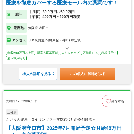
医療を徹底カバーする医療モール内の薬局です！
【月収】30.0万円～50.0万円
給与
【年収】400万円～600万円程度
勤務地
大阪府 吹田市
アクセス
ＪＲ東海道本線(米原－神戸) 岸辺駅
年収600万円以上可
新卒も応募可能
スキルアップ
店舗数1～9
積極採用中
夏～秋入職可
求人の詳細を見る
この求人に興味がある
更新日：2026年6月9日
保存する
正社員
たいりん薬局 タイリンファーマ株式会社の薬剤師求人
【大阪府守口市】2025年7月開局予定☆月給48万円