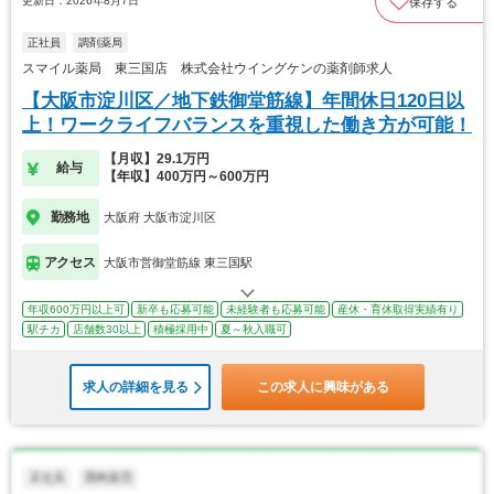
更新日：2026年8月7日
保存する
正社員
調剤薬局
スマイル薬局 東三国店 株式会社ウイングケンの薬剤師求人
【大阪市淀川区／地下鉄御堂筋線】年間休日120日以
上！ワークライフバランスを重視した働き方が可能！
【月収】29.1万円
給与
【年収】400万円～600万円
勤務地
大阪府 大阪市淀川区
アクセス
大阪市営御堂筋線 東三国駅
年収600万円以上可
新卒も応募可能
未経験者も応募可能
産休・育休取得実績有り
駅チカ
店舗数30以上
積極採用中
夏～秋入職可
求人の詳細を見る
この求人に興味がある