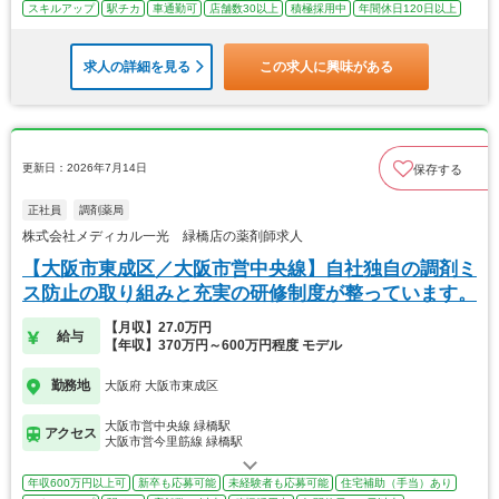
スキルアップ
駅チカ
車通勤可
店舗数30以上
積極採用中
年間休日120日以上
求人の詳細を見る
この求人に興味がある
更新日：2026年7月14日
保存する
正社員
調剤薬局
株式会社メディカル一光 緑橋店の薬剤師求人
【大阪市東成区／大阪市営中央線】自社独自の調剤ミ
ス防止の取り組みと充実の研修制度が整っています。
【月収】27.0万円
給与
【年収】370万円～600万円程度 モデル
勤務地
大阪府 大阪市東成区
大阪市営中央線 緑橋駅
アクセス
大阪市営今里筋線 緑橋駅
年収600万円以上可
新卒も応募可能
未経験者も応募可能
住宅補助（手当）あり