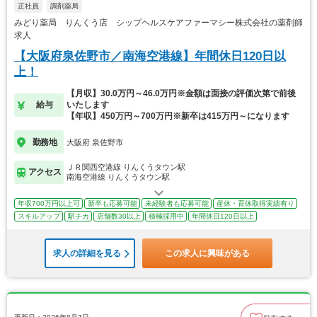
正社員
調剤薬局
みどり薬局 りんくう店 シップヘルスケアファーマシー株式会社の薬剤師
求人
【大阪府泉佐野市／南海空港線】年間休日120日以
上！
【月収】30.0万円～46.0万円※金額は面接の評価次第で前後
給与
いたします
【年収】450万円～700万円※新卒は415万円～になります
勤務地
大阪府 泉佐野市
ＪＲ関西空港線 りんくうタウン駅
アクセス
南海空港線 りんくうタウン駅
年収700万円以上可
新卒も応募可能
未経験者も応募可能
産休・育休取得実績有り
スキルアップ
駅チカ
店舗数30以上
積極採用中
年間休日120日以上
求人の詳細を見る
この求人に興味がある