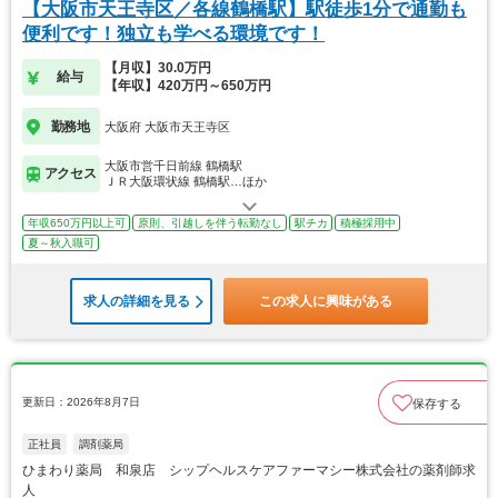
【大阪市天王寺区／各線鶴橋駅】駅徒歩1分で通勤も
便利です！独立も学べる環境です！
【月収】30.0万円
給与
【年収】420万円～650万円
勤務地
大阪府 大阪市天王寺区
大阪市営千日前線 鶴橋駅
アクセス
ＪＲ大阪環状線 鶴橋駅…ほか
年収650万円以上可
原則、引越しを伴う転勤なし
駅チカ
積極採用中
夏～秋入職可
求人の詳細を見る
この求人に興味がある
更新日：2026年8月7日
保存する
正社員
調剤薬局
ひまわり薬局 和泉店 シップヘルスケアファーマシー株式会社の薬剤師求
人