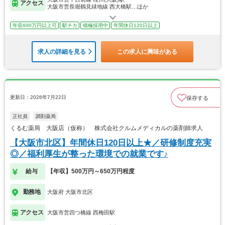
アクセス
大阪市営長堀鶴見緑地線 西大橋駅…ほか
年収600万円以上可
駅チカ
積極採用中
年間休日120日以上
求人の詳細を見る
この求人に興味がある
更新日：2026年7月22日
保存する
正社員
調剤薬局
くるむ薬局 大阪店（仮称） 株式会社クルムメディカルの薬剤師求人
【大阪市北区】年間休日120日以上★／研修制度充実
◎／福利厚生が整った環境での就業です♪
給与
【年収】500万円～650万円程度
勤務地
大阪府 大阪市北区
アクセス
大阪市営四つ橋線 西梅田駅