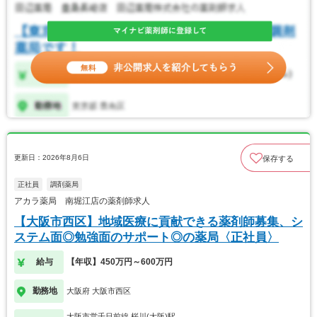
更新日：2026年8月6日
保存する
正社員
調剤薬局
アカラ薬局 南堀江店の薬剤師求人
【大阪市西区】地域医療に貢献できる薬剤師募集、シ
ステム面◎勉強面のサポート◎の薬局〈正社員〉
給与
【年収】450万円～600万円
勤務地
大阪府 大阪市西区
大阪市営千日前線 桜川(大阪)駅