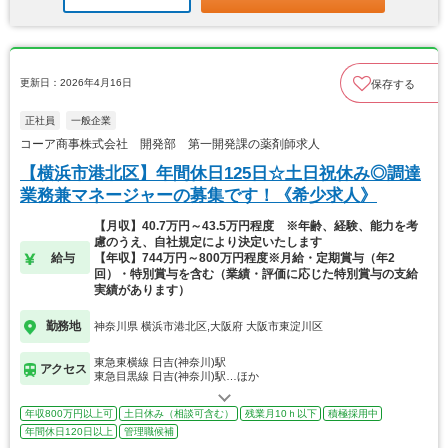
更新日：2026年4月16日
保存する
正社員
一般企業
コーア商事株式会社 開発部 第一開発課の薬剤師求人
【横浜市港北区】年間休日125日☆土日祝休み◎調達
業務兼マネージャーの募集です！《希少求人》
【月収】40.7万円～43.5万円程度 ※年齢、経験、能力を考
慮のうえ、自社規定により決定いたします
給与
【年収】744万円～800万円程度※月給・定期賞与（年2
回）・特別賞与を含む（業績・評価に応じた特別賞与の支給
実績があります）
勤務地
神奈川県 横浜市港北区,大阪府 大阪市東淀川区
東急東横線 日吉(神奈川)駅
アクセス
東急目黒線 日吉(神奈川)駅…ほか
年収800万円以上可
土日休み（相談可含む）
残業月10ｈ以下
積極採用中
年間休日120日以上
管理職候補