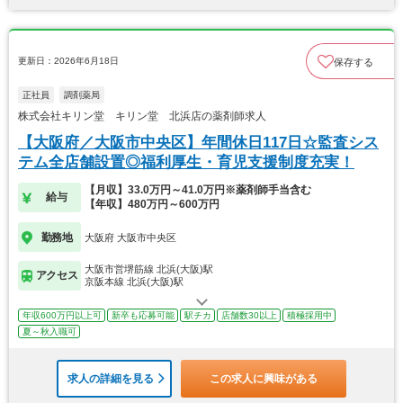
更新日：2026年6月18日
保存する
正社員
調剤薬局
株式会社キリン堂 キリン堂 北浜店の薬剤師求人
【大阪府／大阪市中央区】年間休日117日☆監査シス
テム全店舗設置◎福利厚生・育児支援制度充実！
【月収】33.0万円～41.0万円※薬剤師手当含む
給与
【年収】480万円～600万円
勤務地
大阪府 大阪市中央区
大阪市営堺筋線 北浜(大阪)駅
アクセス
京阪本線 北浜(大阪)駅
年収600万円以上可
新卒も応募可能
駅チカ
店舗数30以上
積極採用中
夏～秋入職可
求人の詳細を見る
この求人に興味がある