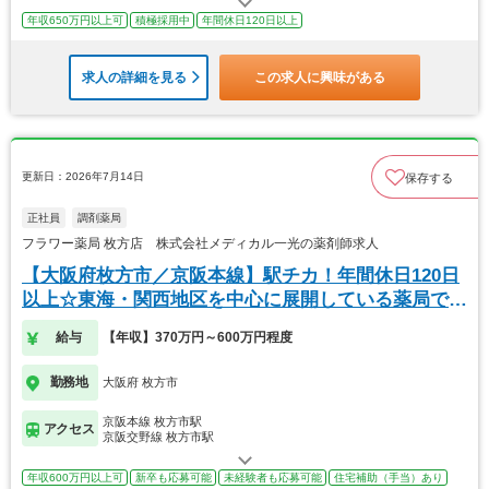
年収650万円以上可
積極採用中
年間休日120日以上
求人の詳細を見る
この求人に興味がある
更新日：2026年7月14日
保存する
正社員
調剤薬局
フラワー薬局 枚方店 株式会社メディカル一光の薬剤師求人
【大阪府枚方市／京阪本線】駅チカ！年間休日120日
以上☆東海・関西地区を中心に展開している薬局で
す！
給与
【年収】370万円～600万円程度
勤務地
大阪府 枚方市
京阪本線 枚方市駅
アクセス
京阪交野線 枚方市駅
年収600万円以上可
新卒も応募可能
未経験者も応募可能
住宅補助（手当）あり