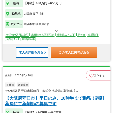
給与
【年収】480万円～650万円
勤務地
大阪府 寝屋川市
アクセス
京阪本線 寝屋川市駅
年収650万円以上可
未経験者も応募可能
残業月10ｈ以下
駅チカ
車通勤可
店舗数1～9
積極採用中
求人の詳細を見る
この求人に興味がある
更新日：2026年5月26日
保存する
正社員
調剤薬局
せいほ薬局 守口市駅前店 株式会社成保の薬剤師求人
【大阪府守口市】平日のみ、18時半まで勤務！調剤
薬局にて薬剤師の募集です
給与
【年収】450万円～480万円