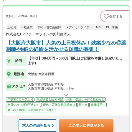
更新日：2026年8月6日
保存する
正社員
一般企業
学術・管理薬剤師
メディカルライター、 MSL、 DI、学術
株式会社EPファーマラインの薬剤師求人
【大阪府大阪市】人気の土日祝休み！残業少なめ◎薬
剤師やMRの経験を活かせるDI職の募集！
【年収】384万円～500万円以上(ご経験を考慮し決定いたし
給与
ます)
勤務地
大阪府 大阪市西区
大阪市営御堂筋線 本町駅
アクセス
大阪市営四つ橋線 本町駅…ほか
年収500万円以上可
未経験者も応募可能
原則、引越しを伴う転勤なし
土日休み（相談可含む）
産休・育休取得実績有り
駅チカ
積極採用中
夏～秋入職可
年間休日120日以上
求人の詳細を見る
この求人に興味がある