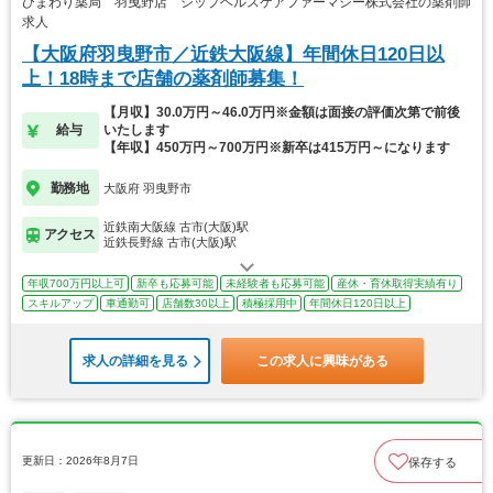
ひまわり薬局 羽曳野店 シップヘルスケアファーマシー株式会社の薬剤師
求人
【大阪府羽曳野市／近鉄大阪線】年間休日120日以
上！18時まで店舗の薬剤師募集！
【月収】30.0万円～46.0万円※金額は面接の評価次第で前後
給与
いたします
【年収】450万円～700万円※新卒は415万円～になります
勤務地
大阪府 羽曳野市
近鉄南大阪線 古市(大阪)駅
アクセス
近鉄長野線 古市(大阪)駅
年収700万円以上可
新卒も応募可能
未経験者も応募可能
産休・育休取得実績有り
スキルアップ
車通勤可
店舗数30以上
積極採用中
年間休日120日以上
求人の詳細を見る
この求人に興味がある
更新日：2026年8月7日
保存する