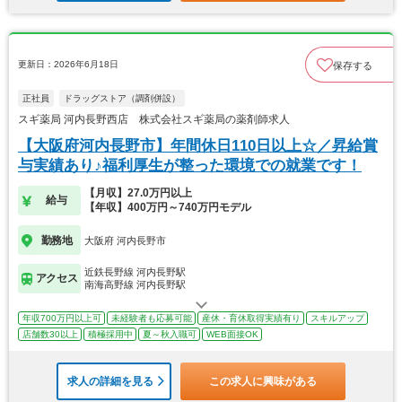
更新日：2026年6月18日
保存する
正社員
ドラッグストア（調剤併設）
スギ薬局 河内長野西店 株式会社スギ薬局の薬剤師求人
【大阪府河内長野市】年間休日110日以上☆／昇給賞
与実績あり♪福利厚生が整った環境での就業です！
【月収】27.0万円以上
給与
【年収】400万円～740万円モデル
勤務地
大阪府 河内長野市
近鉄長野線 河内長野駅
アクセス
南海高野線 河内長野駅
年収700万円以上可
未経験者も応募可能
産休・育休取得実績有り
スキルアップ
店舗数30以上
積極採用中
夏～秋入職可
WEB面接OK
求人の詳細を見る
この求人に興味がある