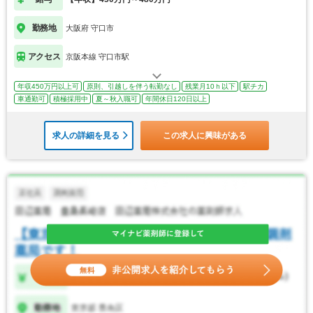
勤務地
大阪府 守口市
アクセス
京阪本線 守口市駅
年収450万円以上可
原則、引越しを伴う転勤なし
残業月10ｈ以下
駅チカ
車通勤可
積極採用中
夏～秋入職可
年間休日120日以上
求人の詳細を見る
この求人に興味がある