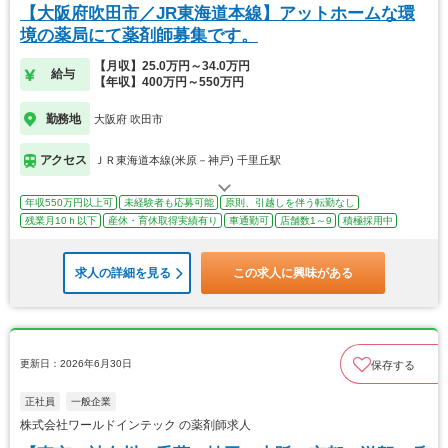
【大阪府吹田市／JR東海道本線】アットホームな環
境の薬局にて薬剤師募集です。
【月収】25.0万円～34.0万円
給与
【年収】400万円～550万円
勤務地
大阪府 吹田市
アクセス
ＪＲ東海道本線(米原－神戸) 千里丘駅
年収550万円以上可
未経験者も応募可能
原則、引越しを伴う転勤なし
残業月10ｈ以下
産休・育休取得実績有り
車通勤可
店舗数1～9
積極採用中
求人の詳細を見る
この求人に興味がある
更新日：2026年6月30日
保存する
正社員
一般企業
株式会社ワールドインテック の薬剤師求人