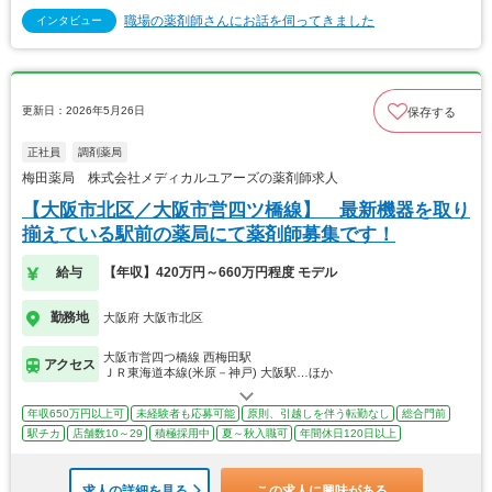
職場の薬剤師さんにお話を伺ってきました
インタビュー
更新日：2026年5月26日
保存する
正社員
調剤薬局
梅田薬局 株式会社メディカルユアーズの薬剤師求人
【大阪市北区／大阪市営四ツ橋線】 最新機器を取り
揃えている駅前の薬局にて薬剤師募集です！
給与
【年収】420万円～660万円程度 モデル
勤務地
大阪府 大阪市北区
大阪市営四つ橋線 西梅田駅
アクセス
ＪＲ東海道本線(米原－神戸) 大阪駅…ほか
年収650万円以上可
未経験者も応募可能
原則、引越しを伴う転勤なし
総合門前
駅チカ
店舗数10～29
積極採用中
夏～秋入職可
年間休日120日以上
求人の詳細を見る
この求人に興味がある