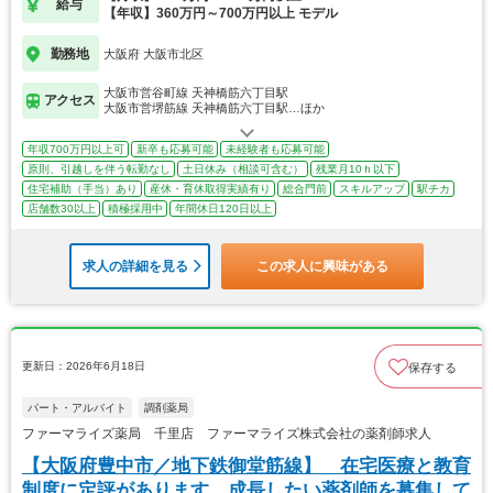
給与
【年収】360万円～700万円以上 モデル
勤務地
大阪府 大阪市北区
大阪市営谷町線 天神橋筋六丁目駅
アクセス
大阪市営堺筋線 天神橋筋六丁目駅…ほか
年収700万円以上可
新卒も応募可能
未経験者も応募可能
原則、引越しを伴う転勤なし
土日休み（相談可含む）
残業月10ｈ以下
住宅補助（手当）あり
産休・育休取得実績有り
総合門前
スキルアップ
駅チカ
店舗数30以上
積極採用中
年間休日120日以上
求人の詳細を見る
この求人に興味がある
更新日：2026年6月18日
保存する
パート・アルバイト
調剤薬局
ファーマライズ薬局 千里店 ファーマライズ株式会社の薬剤師求人
【大阪府豊中市／地下鉄御堂筋線】 在宅医療と教育
制度に定評があります。成長したい薬剤師を募集して