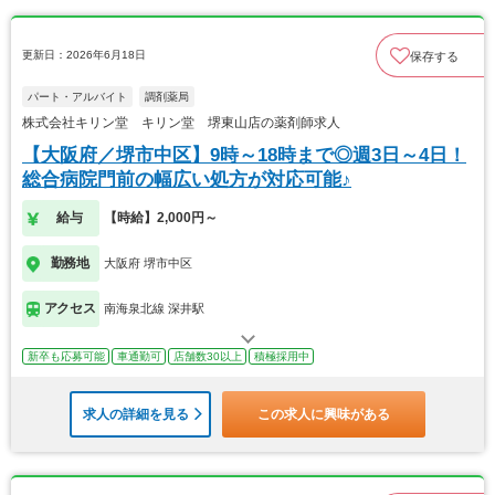
更新日：2026年6月18日
保存する
パート・アルバイト
調剤薬局
株式会社キリン堂 キリン堂 堺東山店の薬剤師求人
【大阪府／堺市中区】9時～18時まで◎週3日～4日！
総合病院門前の幅広い処方が対応可能♪
給与
【時給】2,000円～
勤務地
大阪府 堺市中区
アクセス
南海泉北線 深井駅
新卒も応募可能
車通勤可
店舗数30以上
積極採用中
求人の詳細を見る
この求人に興味がある