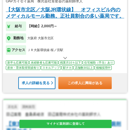
OAPカイセイ薬局 株式会社育星会の薬剤師求人
【大阪市北区／大阪JR環状線】 オフィスビル内の
メディカルモール勤務。正社員割合の多い薬局です。
給与
【時給】2,000円～
勤務地
大阪府 大阪市北区
アクセス
ＪＲ大阪環状線 桜ノ宮駅
新卒も応募可能
未経験者も応募可能
残業月10ｈ以下
住宅補助（手当）あり
産休・育休取得実績有り
スキルアップ
駅チカ
店舗数30以上
積極採用中
求人の詳細を見る
この求人に興味がある