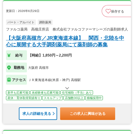
更新日：2026年6月29日
保存する
パート・アルバイト
調剤薬局
ファルコ薬局 高槻庄所店 株式会社ファルコファーマシーズの薬剤師求人
【大阪府高槻市／JR東海道本線】 関西・北陸を中
心に展開する大手調剤薬局にて薬剤師の募集
給与
【時給】1,850円～2,200円
勤務地
大阪府 高槻市
アクセス
ＪＲ東海道本線(米原－神戸) 高槻駅
新卒も応募可能
未経験者も応募可能
住宅補助（手当）あり
産休・育休取得実績有り
スキルアップ
店舗数30以上
積極採用中
求人の詳細を見る
この求人に興味がある