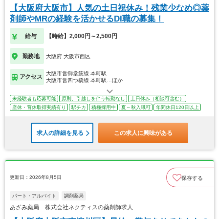
【大阪府大阪市】人気の土日祝休み！残業少なめ◎薬
剤師やMRの経験を活かせるDI職の募集！
給与
【時給】2,000円～2,500円
勤務地
大阪府 大阪市西区
大阪市営御堂筋線 本町駅
アクセス
大阪市営四つ橋線 本町駅…ほか
未経験者も応募可能
原則、引越しを伴う転勤なし
土日休み（相談可含む）
産休・育休取得実績有り
駅チカ
積極採用中
夏～秋入職可
年間休日120日以上
求人の詳細を見る
この求人に興味がある
更新日：2026年8月5日
保存する
パート・アルバイト
調剤薬局
あざみ薬局 株式会社ネクティスの薬剤師求人