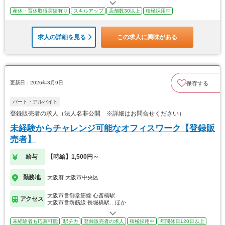
産休・育休取得実績有り
スキルアップ
店舗数30以上
積極採用中
求人の詳細を見る
この求人に興味がある
更新日：2026年3月9日
保存する
パート・アルバイト
登録販売者の求人（法人名非公開 ※詳細はお問合せください）
未経験からチャレンジ可能なオフィスワーク【登録販
売者】
給与
【時給】1,500円～
勤務地
大阪府 大阪市中央区
大阪市営御堂筋線 心斎橋駅
アクセス
大阪市営堺筋線 長堀橋駅…ほか
未経験者も応募可能
駅チカ
登録販売者の求人
積極採用中
年間休日120日以上