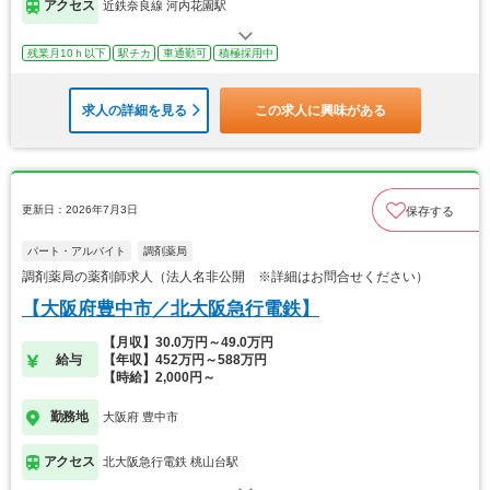
アクセス
近鉄奈良線 河内花園駅
残業月10ｈ以下
駅チカ
車通勤可
積極採用中
求人の詳細を見る
この求人に興味がある
更新日：2026年7月3日
保存する
パート・アルバイト
調剤薬局
調剤薬局の薬剤師求人（法人名非公開 ※詳細はお問合せください）
【大阪府豊中市／北大阪急行電鉄】
【月収】30.0万円～49.0万円
給与
【年収】452万円～588万円
【時給】2,000円～
勤務地
大阪府 豊中市
アクセス
北大阪急行電鉄 桃山台駅