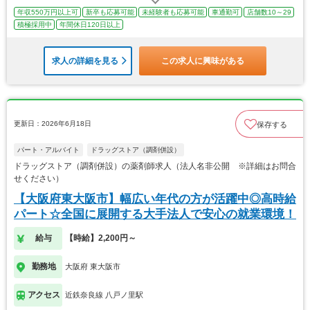
年収550万円以上可
新卒も応募可能
未経験者も応募可能
車通勤可
店舗数10～29
積極採用中
年間休日120日以上
求人の詳細を見る
この求人に興味がある
更新日：2026年6月18日
保存する
パート・アルバイト
ドラッグストア（調剤併設）
ドラッグストア（調剤併設）の薬剤師求人（法人名非公開 ※詳細はお問合
せください）
【大阪府東大阪市】幅広い年代の方が活躍中◎高時給
パート☆全国に展開する大手法人で安心の就業環境！
給与
【時給】2,200円～
勤務地
大阪府 東大阪市
アクセス
近鉄奈良線 八戸ノ里駅