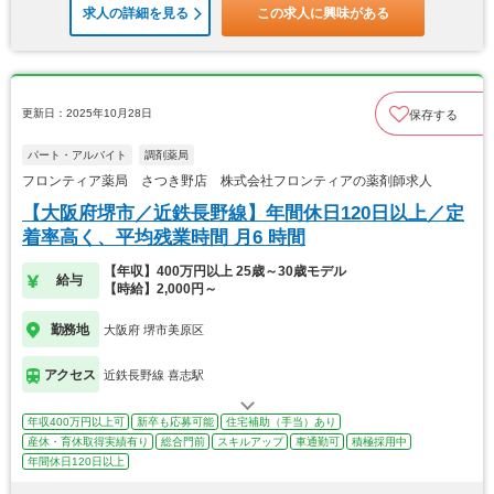
求人の詳細を見る
この求人に興味がある
更新日：2025年10月28日
保存する
パート・アルバイト
調剤薬局
フロンティア薬局 さつき野店 株式会社フロンティアの薬剤師求人
【大阪府堺市／近鉄長野線】年間休日120日以上／定
着率高く、平均残業時間 月6 時間
【年収】400万円以上 25歳～30歳モデル
給与
【時給】2,000円～
勤務地
大阪府 堺市美原区
アクセス
近鉄長野線 喜志駅
年収400万円以上可
新卒も応募可能
住宅補助（手当）あり
産休・育休取得実績有り
総合門前
スキルアップ
車通勤可
積極採用中
年間休日120日以上