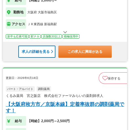
給与
【時給】2,000円～
勤務地
大阪府 大阪市福島区
アクセス
ＪＲ東西線 新福島駅
新卒も応募可能
駅チカ
店舗数30以上
積極採用中
求人の詳細を見る
この求人に興味がある
更新日：2026年6月18日
保存する
パート・アルバイト
調剤薬局
くるみ薬局 宮之阪店 株式会社ファーマみらいの薬剤師求人
【大阪府枚方市／京阪本線】定着率抜群の調剤薬局で
す！
給与
【時給】2,000円～2,500円