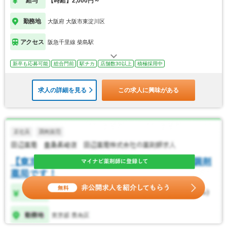
給与
【時給】2,000円～
勤務地
大阪府 大阪市東淀川区
アクセス
阪急千里線 柴島駅
新卒も応募可能
総合門前
駅チカ
店舗数30以上
積極採用中
求人の詳細を見る
この求人に興味がある