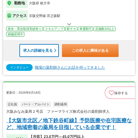
勤務地
大阪府 枚方市
アクセス
京阪交野線 宮之阪駅
産休・育休取得実績有り
スキルアップ
駅チカ
車通勤可
店舗数30以上
積極採用中
求人の詳細を見る
この求人に興味がある
職場の薬剤師さんにお話を伺ってきました
インタビュー
更新日：2026年6月18日
保存する
正社員
パート・アルバイト
調剤薬局
大阪みなみ薬局２号店 ファーマライズ株式会社の薬剤師求人
【大阪市北区／地下鉄谷町線】予防医療や在宅医療な
ど、地域密着の薬局を目指している企業です！
【月収】23.0万円～45.0万円以上