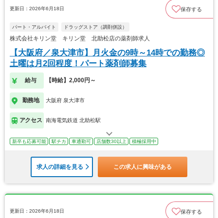
更新日：2026年6月18日
保存する
パート・アルバイト
ドラッグストア（調剤併設）
株式会社キリン堂 キリン堂 北助松店の薬剤師求人
【大阪府／泉大津市】月火金の9時～14時での勤務◎
土曜は月2回程度！パート薬剤師募集
給与
【時給】2,000円～
勤務地
大阪府 泉大津市
アクセス
南海電気鉄道 北助松駅
新卒も応募可能
駅チカ
車通勤可
店舗数30以上
積極採用中
求人の詳細を見る
この求人に興味がある
更新日：2026年6月18日
保存する