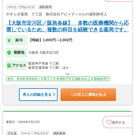
パート・アルバイト
調剤薬局
やすらぎ薬局 十三店 株式会社アビメディカルの薬剤師求人
【大阪市淀川区／阪急各線】 多数の医療機関から応
需しているため、複数の科目を経験できる薬局です。
給与
【時給】1,800円～2,000円
勤務地
大阪府 大阪市淀川区
阪急神戸本線 十三駅
アクセス
阪急宝塚本線 十三駅…ほか
産休・育休取得実績有り
駅チカ
車通勤可
店舗数30以上
積極採用中
求人の詳細を見る
この求人に興味がある
更新日：2026年5月22日
保存する
正社員
パート・アルバイト
調剤薬局