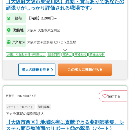
【大阪府大阪市東淀川区】昇給・賞与ありであなたの
頑張りがしっかり評価される職場です♪
給与
【時給】2,200円～
勤務地
大阪府 大阪市東淀川区
アクセス
大阪市営今里筋線 だいどう豊里駅
原則、引越しを伴う転勤なし
総合門前
駅チカ
車通勤可
積極採用中
求人の詳細を見る
この求人に興味がある
更新日：2026年8月5日
保存する
パート・アルバイト
調剤薬局
アカラ薬局の薬剤師求人
【大阪市西区】地域医療に貢献できる薬剤師募集、シ
ステム面◎勉強面のサポート◎の薬局〈パート〉