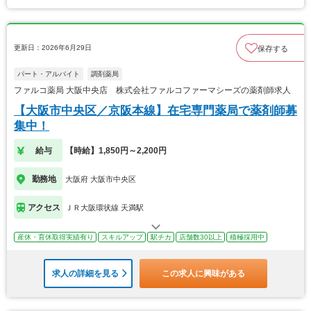
更新日：2026年6月29日
保存する
パート・アルバイト
調剤薬局
ファルコ薬局 大阪中央店 株式会社ファルコファーマシーズの薬剤師求人
【大阪市中央区／京阪本線】在宅専門薬局で薬剤師募
集中！
給与
【時給】1,850円～2,200円
勤務地
大阪府 大阪市中央区
アクセス
ＪＲ大阪環状線 天満駅
産休・育休取得実績有り
スキルアップ
駅チカ
店舗数30以上
積極採用中
求人の詳細を見る
この求人に興味がある