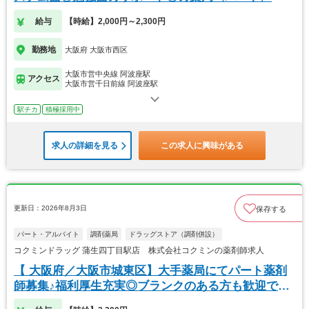
給与
【時給】2,000円～2,300円
勤務地
大阪府 大阪市西区
大阪市営中央線 阿波座駅
アクセス
大阪市営千日前線 阿波座駅
駅チカ
積極採用中
求人の詳細を見る
この求人に興味がある
更新日：2026年8月3日
保存する
パート・アルバイト
調剤薬局
ドラッグストア（調剤併設）
コクミンドラッグ 蒲生四丁目駅店 株式会社コクミンの薬剤師求人
【 大阪府／大阪市城東区】大手薬局にてパート薬剤
師募集♪福利厚生充実◎ブランクのある方も歓迎で
す！