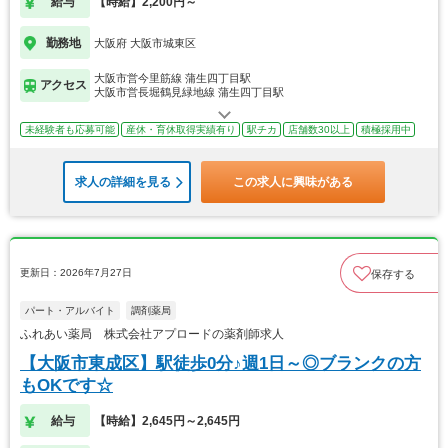
給与
【時給】2,200円～
勤務地
大阪府 大阪市城東区
大阪市営今里筋線 蒲生四丁目駅
アクセス
大阪市営長堀鶴見緑地線 蒲生四丁目駅
未経験者も応募可能
産休・育休取得実績有り
駅チカ
店舗数30以上
積極採用中
求人の詳細を見る
この求人に興味がある
更新日：2026年7月27日
保存する
パート・アルバイト
調剤薬局
ふれあい薬局 株式会社アプロードの薬剤師求人
【大阪市東成区】駅徒歩0分♪週1日～◎ブランクの方
もOKです☆
給与
【時給】2,645円～2,645円