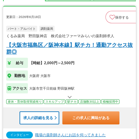
更新日：2026年6月18日
保存する
パート・アルバイト
調剤薬局
くるみ薬局 野田阪神店 株式会社ファーマみらいの薬剤師求人
【大阪市福島区／阪神本線】駅チカ！通勤アクセス抜
群◎
給与
【時給】2,000円～2,500円
勤務地
大阪府 大阪市
アクセス
大阪市営千日前線 野田阪神駅
産休・育休取得実績有り
スキルアップ
駅チカ
店舗数30以上
積極採用中
求人の詳細を見る
この求人に興味がある
職場の薬剤師さんにお話を伺ってきました
インタビュー