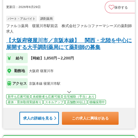
更新日：2026年6月29日
保存する
パート・アルバイト
調剤薬局
ファルコ薬局 寝屋川市駅前店 株式会社ファルコファーマシーズの薬剤師
求人
【大阪府寝屋川市／京阪本線】 関西・北陸を中心に
展開する大手調剤薬局にて薬剤師の募集
給与
【時給】1,850円～2,200円
勤務地
大阪府 寝屋川市
アクセス
京阪本線 寝屋川市駅
新卒も応募可能
未経験者も応募可能
住宅補助（手当）あり
産休・育休取得実績有り
スキルアップ
店舗数30以上
積極採用中
求人の詳細を見る
この求人に興味がある