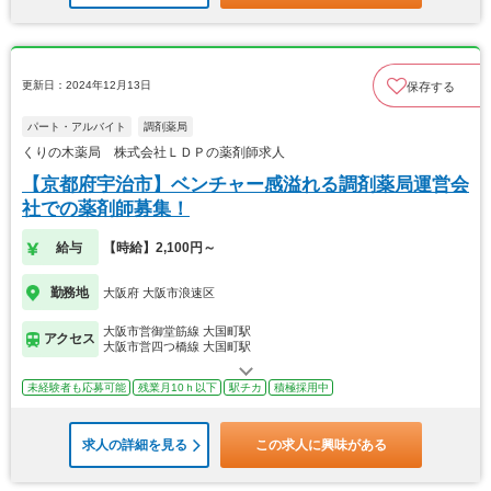
更新日：2024年12月13日
保存する
パート・アルバイト
調剤薬局
くりの木薬局 株式会社ＬＤＰの薬剤師求人
【京都府宇治市】ベンチャー感溢れる調剤薬局運営会
社での薬剤師募集！
給与
【時給】2,100円～
勤務地
大阪府 大阪市浪速区
大阪市営御堂筋線 大国町駅
アクセス
大阪市営四つ橋線 大国町駅
未経験者も応募可能
残業月10ｈ以下
駅チカ
積極採用中
求人の詳細を見る
この求人に興味がある