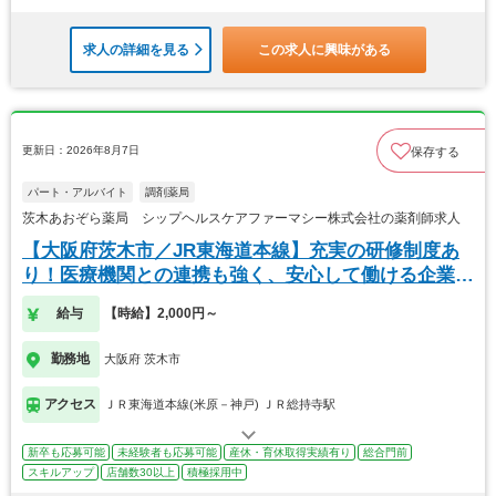
求人の詳細を見る
この求人に興味がある
更新日：2026年8月7日
保存する
パート・アルバイト
調剤薬局
茨木あおぞら薬局 シップヘルスケアファーマシー株式会社の薬剤師求人
【大阪府茨木市／JR東海道本線】充実の研修制度あ
り！医療機関との連携も強く、安心して働ける企業で
す。
給与
【時給】2,000円～
勤務地
大阪府 茨木市
アクセス
ＪＲ東海道本線(米原－神戸) ＪＲ総持寺駅
新卒も応募可能
未経験者も応募可能
産休・育休取得実績有り
総合門前
スキルアップ
店舗数30以上
積極採用中