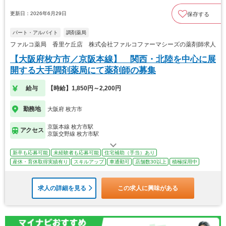
更新日：2026年6月29日
保存する
パート・アルバイト
調剤薬局
ファルコ薬局 香里ケ丘店 株式会社ファルコファーマシーズの薬剤師求人
【大阪府枚方市／京阪本線】 関西・北陸を中心に展
開する大手調剤薬局にて薬剤師の募集
給与
【時給】1,850円～2,200円
勤務地
大阪府 枚方市
京阪本線 枚方市駅
アクセス
京阪交野線 枚方市駅
新卒も応募可能
未経験者も応募可能
住宅補助（手当）あり
産休・育休取得実績有り
スキルアップ
車通勤可
店舗数30以上
積極採用中
求人の詳細を見る
この求人に興味がある