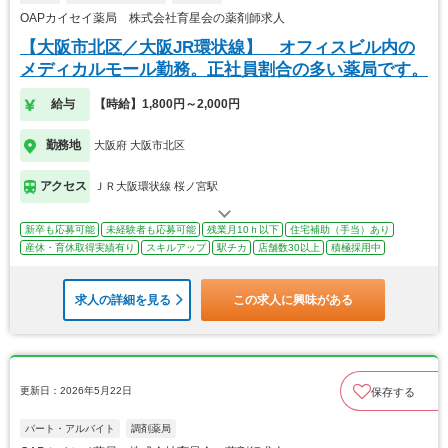
OAPカイセイ薬局 株式会社育星会の薬剤師求人
【大阪市北区／大阪JR環状線】 オフィスビル内の
メディカルモール勤務。正社員割合の多い薬局です。
給与
【時給】1,800円～2,000円
勤務地
大阪府 大阪市北区
アクセス
ＪＲ大阪環状線 桜ノ宮駅
新卒も応募可能
未経験者も応募可能
残業月10ｈ以下
住宅補助（手当）あり
産休・育休取得実績有り
スキルアップ
駅チカ
店舗数30以上
積極採用中
求人の詳細を見る
この求人に興味がある
更新日：2026年5月22日
保存する
パート・アルバイト
調剤薬局