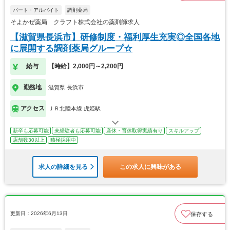
パート・アルバイト
調剤薬局
そよかぜ薬局 クラフト株式会社の薬剤師求人
【滋賀県長浜市】研修制度・福利厚生充実◎全国各地
に展開する調剤薬局グループ☆
給与
【時給】2,000円～2,200円
勤務地
滋賀県 長浜市
アクセス
ＪＲ北陸本線 虎姫駅
新卒も応募可能
未経験者も応募可能
産休・育休取得実績有り
スキルアップ
店舗数30以上
積極採用中
求人の詳細を見る
この求人に興味がある
更新日：2026年6月13日
保存する