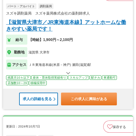
パート・アルバイト
調剤薬局
スズキ調剤薬局 スズキ薬局株式会社の薬剤師求人
【滋賀県大津市／JR東海道本線】アットホームな働
きやすい薬局です！
給与
【時給】1,900円～2,100円
勤務地
滋賀県 大津市
アクセス
ＪＲ東海道本線(米原－神戸) 瀬田(滋賀)駅
残業月10ｈ以下
産休・育休取得実績有り
スキルアップ
駅チカ
車通勤可
店舗数10～29
積極採用中
求人の詳細を見る
この求人に興味がある
更新日：2024年10月7日
保存する