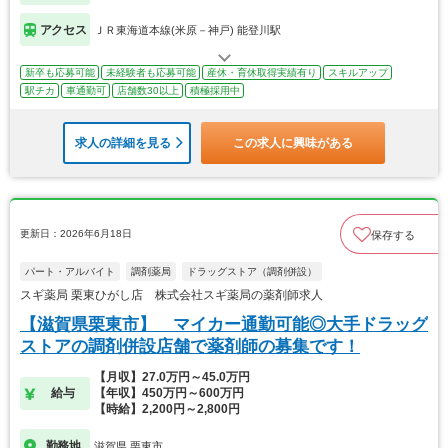
アクセス
ＪＲ東海道本線(米原－神戸) 能登川駅
新卒も応募可能
未経験者も応募可能
産休・育休取得実績有り
スキルアップ
駅チカ
車通勤可
店舗数30以上
積極採用中
求人の詳細を見る
この求人に興味がある
更新日：2026年6月18日
保存する
パート・アルバイト
調剤薬局
ドラッグストア（調剤併設）
スギ薬局 栗東ひがし店 株式会社スギ薬局の薬剤師求人
【滋賀県栗東市】 マイカー通勤可能◎大手ドラッグ
ストアの調剤併設店舗で薬剤師の募集です！
【月収】27.0万円～45.0万円
給与
【年収】450万円～600万円
【時給】2,200円～2,800円
勤務地
滋賀県 栗東市