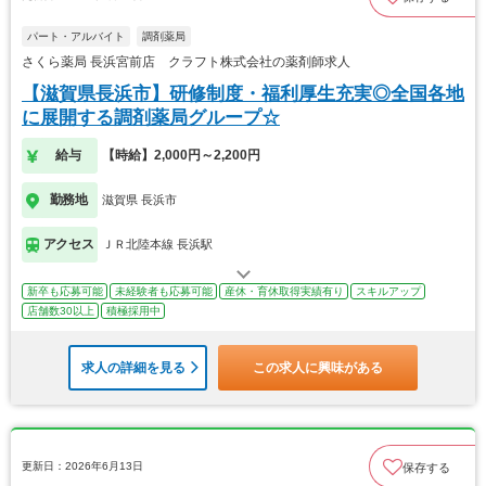
パート・アルバイト
調剤薬局
さくら薬局 長浜宮前店 クラフト株式会社の薬剤師求人
【滋賀県長浜市】研修制度・福利厚生充実◎全国各地
に展開する調剤薬局グループ☆
給与
【時給】2,000円～2,200円
勤務地
滋賀県 長浜市
アクセス
ＪＲ北陸本線 長浜駅
新卒も応募可能
未経験者も応募可能
産休・育休取得実績有り
スキルアップ
店舗数30以上
積極採用中
求人の詳細を見る
この求人に興味がある
更新日：2026年6月13日
保存する