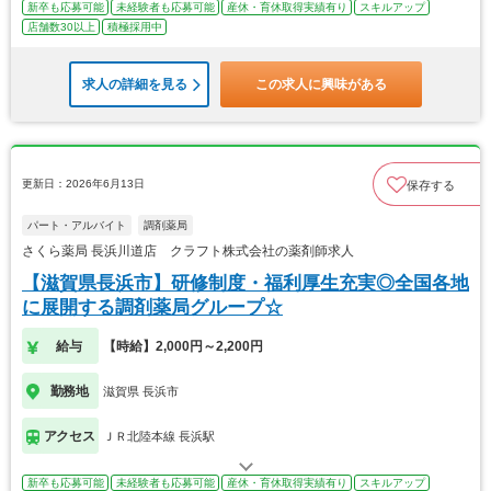
新卒も応募可能
未経験者も応募可能
産休・育休取得実績有り
スキルアップ
店舗数30以上
積極採用中
求人の詳細を見る
この求人に興味がある
更新日：2026年6月13日
保存する
パート・アルバイト
調剤薬局
さくら薬局 長浜川道店 クラフト株式会社の薬剤師求人
【滋賀県長浜市】研修制度・福利厚生充実◎全国各地
に展開する調剤薬局グループ☆
給与
【時給】2,000円～2,200円
勤務地
滋賀県 長浜市
アクセス
ＪＲ北陸本線 長浜駅
新卒も応募可能
未経験者も応募可能
産休・育休取得実績有り
スキルアップ