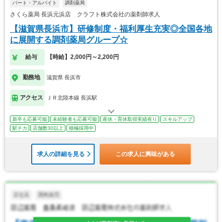
パート・アルバイト
調剤薬局
さくら薬局 長浜元浜店 クラフト株式会社の薬剤師求人
【滋賀県長浜市】研修制度・福利厚生充実◎全国各地
に展開する調剤薬局グループ☆
給与
【時給】2,000円～2,200円
勤務地
滋賀県 長浜市
アクセス
ＪＲ北陸本線 長浜駅
新卒も応募可能
未経験者も応募可能
産休・育休取得実績有り
スキルアップ
駅チカ
店舗数30以上
積極採用中
求人の詳細を見る
この求人に興味がある