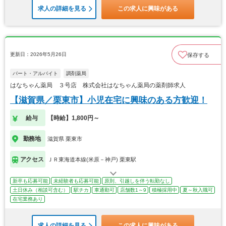
求人の詳細を見る
この求人に興味がある
更新日：2026年5月26日
保存する
パート・アルバイト
調剤薬局
はなちゃん薬局 ３号店 株式会社はなちゃん薬局の薬剤師求人
【滋賀県／栗東市】小児在宅に興味のある方歓迎！
給与
【時給】1,800円～
勤務地
滋賀県 栗東市
アクセス
ＪＲ東海道本線(米原－神戸) 栗東駅
新卒も応募可能
未経験者も応募可能
原則、引越しを伴う転勤なし
土日休み（相談可含む）
駅チカ
車通勤可
店舗数1～9
積極採用中
夏～秋入職可
在宅業務あり
求人の詳細を見る
この求人に興味がある