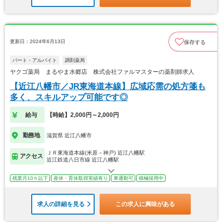
更新日：2024年6月13日
保存する
パート・アルバイト
調剤薬局
ヤクゴ薬局 まるやま水郷店 株式会社ファルマスターの薬剤師求人
【近江八幡市／JR東海道本線】広域応需の処方箋も
多く、スキルアップ可能です◎
給与
【時給】2,000円～2,000円
勤務地
滋賀県 近江八幡市
ＪＲ東海道本線(米原－神戸) 近江八幡駅
アクセス
近江鉄道八日市線 近江八幡駅
残業月10ｈ以下
産休・育休取得実績有り
車通勤可
積極採用中
求人の詳細を見る
この求人に興味がある