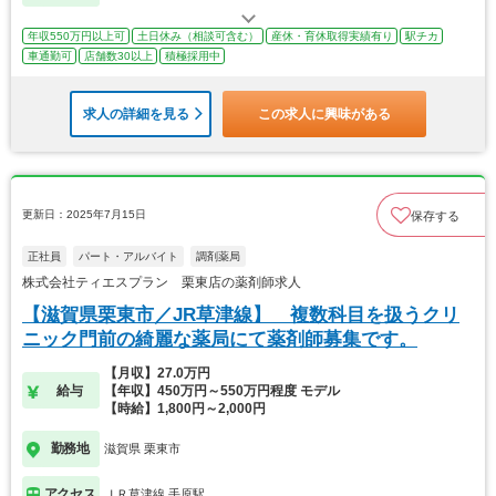
年収550万円以上可
土日休み（相談可含む）
産休・育休取得実績有り
駅チカ
車通勤可
店舗数30以上
積極採用中
求人の詳細を見る
この求人に興味がある
更新日：2025年7月15日
保存する
正社員
パート・アルバイト
調剤薬局
株式会社ティエスプラン 栗東店の薬剤師求人
【滋賀県栗東市／JR草津線】 複数科目を扱うクリ
ニック門前の綺麗な薬局にて薬剤師募集です。
【月収】27.0万円
給与
【年収】450万円～550万円程度 モデル
【時給】1,800円～2,000円
勤務地
滋賀県 栗東市
アクセス
ＪＲ草津線 手原駅