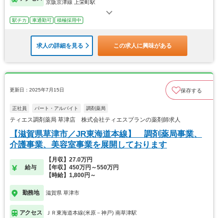
京阪京津線 上栄町駅
駅チカ
車通勤可
積極採用中
求人の詳細を見る
この求人に興味がある
更新日：2025年7月15日
保存する
正社員
パート・アルバイト
調剤薬局
ティエス調剤薬局 草津店 株式会社ティエスプランの薬剤師求人
【滋賀県草津市／JR東海道本線】 調剤薬局事業、
介護事業、美容室事業を展開しております
【月収】27.0万円
給与
【年収】450万円～550万円
【時給】1,800円～
勤務地
滋賀県 草津市
アクセス
ＪＲ東海道本線(米原－神戸) 南草津駅