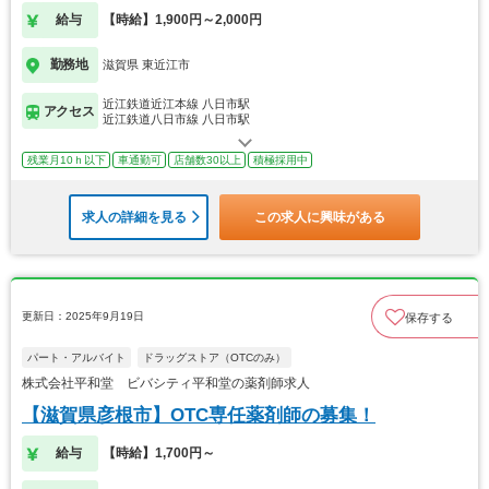
給与
【時給】1,900円～2,000円
勤務地
滋賀県 東近江市
近江鉄道近江本線 八日市駅
アクセス
近江鉄道八日市線 八日市駅
残業月10ｈ以下
車通勤可
店舗数30以上
積極採用中
求人の詳細を見る
この求人に興味がある
更新日：2025年9月19日
保存する
パート・アルバイト
ドラッグストア（OTCのみ）
株式会社平和堂 ビバシティ平和堂の薬剤師求人
【滋賀県彦根市】OTC専任薬剤師の募集！
給与
【時給】1,700円～