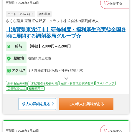
更新日：2026年6月13日
保存する
パート・アルバイト
調剤薬局
さくら薬局 東近江佐野店 クラフト株式会社の薬剤師求人
【滋賀県東近江市】研修制度・福利厚生充実◎全国各
地に展開する調剤薬局グループ☆
給与
【時給】2,000円～2,200円
勤務地
滋賀県 東近江市
アクセス
ＪＲ東海道本線(米原－神戸) 能登川駅
新卒も応募可能
未経験者も応募可能
産休・育休取得実績有り
スキルアップ
店舗数30以上
積極採用中
求人の詳細を見る
この求人に興味がある
更新日：2026年6月13日
保存する