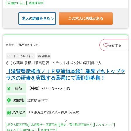
店舗数30以上
積極採用中
求人の詳細を見る
この求人に興味がある
更新日：2026年6月13日
保存する
パート・アルバイト
調剤薬局
さくら薬局 彦根川瀬馬場店 クラフト株式会社の薬剤師求人
【滋賀県彦根市／ＪＲ東海道本線】業界でもトップク
ラスの研修を実践する薬局にて薬剤師募集！
給与
【時給】2,000円～2,200円
勤務地
滋賀県 彦根市
アクセス
ＪＲ東海道本線(米原－神戸) 河瀬駅
新卒も応募可能
未経験者も応募可能
産休・育休取得実績有り
スキルアップ
駅チカ
店舗数30以上
積極採用中