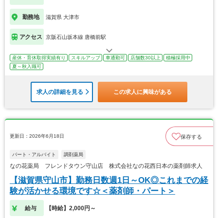
勤務地
滋賀県 大津市
アクセス
京阪石山坂本線 唐橋前駅
産休・育休取得実績有り
スキルアップ
車通勤可
店舗数30以上
積極採用中
夏～秋入職可
求人の詳細を見る
この求人に興味がある
更新日：2026年6月18日
保存する
パート・アルバイト
調剤薬局
なの花薬局 フレンドタウン守山店 株式会社なの花西日本の薬剤師求人
【滋賀県守山市】勤務日数週1日～OK◎これまでの経
験が活かせる環境です☆＜薬剤師・パート＞
給与
【時給】2,000円～