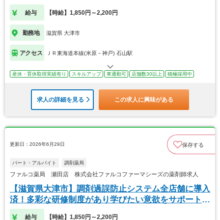
給与
【時給】1,850円～2,200円
勤務地
滋賀県 大津市
アクセス
ＪＲ東海道本線(米原－神戸) 石山駅
産休・育休取得実績有り
スキルアップ
車通勤可
店舗数30以上
積極採用中
求人の詳細を見る
この求人に興味がある
更新日：2026年6月29日
保存する
パート・アルバイト
調剤薬局
ファルコ薬局 瀬田店 株式会社ファルコファーマシーズの薬剤師求人
【滋賀県大津市】調剤過誤防止システム全店舗に導入
済！多彩な研修制度があり学びたい意欲をサポートし
ます
給与
【時給】1,850円～2,200円