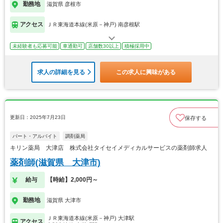
勤務地
滋賀県 彦根市
アクセス
ＪＲ東海道本線(米原－神戸) 南彦根駅
未経験者も応募可能
車通勤可
店舗数30以上
積極採用中
求人の詳細を見る
この求人に興味がある
更新日：2025年7月23日
保存する
パート・アルバイト
調剤薬局
キリン薬局 大津店 株式会社タイセイメディカルサービスの薬剤師求人
薬剤師(滋賀県 大津市)
給与
【時給】2,000円～
勤務地
滋賀県 大津市
ＪＲ東海道本線(米原－神戸) 大津駅
アクセス