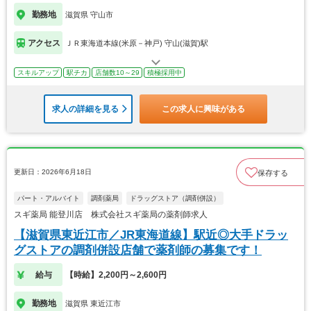
勤務地
滋賀県 守山市
アクセス
ＪＲ東海道本線(米原－神戸) 守山(滋賀)駅
スキルアップ
駅チカ
店舗数10～29
積極採用中
求人の詳細を見る
この求人に興味がある
更新日：2026年6月18日
保存する
パート・アルバイト
調剤薬局
ドラッグストア（調剤併設）
スギ薬局 能登川店 株式会社スギ薬局の薬剤師求人
【滋賀県東近江市／JR東海道線】駅近◎大手ドラッ
グストアの調剤併設店舗で薬剤師の募集です！
給与
【時給】2,200円～2,600円
勤務地
滋賀県 東近江市