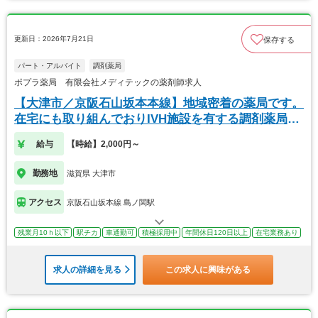
更新日：2026年7月21日
保存する
パート・アルバイト
調剤薬局
ポプラ薬局 有限会社メディテックの薬剤師求人
【大津市／京阪石山坂本本線】地域密着の薬局です。
在宅にも取り組んでおりIVH施設を有する調剤薬局で
す
給与
【時給】2,000円～
勤務地
滋賀県 大津市
アクセス
京阪石山坂本線 島ノ関駅
残業月10ｈ以下
駅チカ
車通勤可
積極採用中
年間休日120日以上
在宅業務あり
求人の詳細を見る
この求人に興味がある