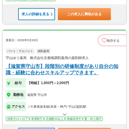
求人の詳細を見る
この求人に興味がある
更新日：2026年5月26日
保存する
パート・アルバイト
調剤薬局
守山ゆう薬局 株式会社京都南調剤薬局の薬剤師求人
【滋賀県守山市】段階別の研修制度があり自分の知
識・経験に合わせスキルアップできます。
給与
【時給】1,900円～2,000円
勤務地
滋賀県 守山市
アクセス
ＪＲ東海道本線(米原－神戸) 守山(滋賀)駅
残業月10ｈ以下
車通勤可
店舗数30以上
積極採用中
夏～秋入職可