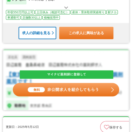
年収550万円以上可
土日休み（相談可含む）
産休・育休取得実績有り
駅チカ
車通勤可
店舗数30以上
積極採用中
求人の詳細を見る
この求人に興味がある
更新日：2025年5月12日
保存する