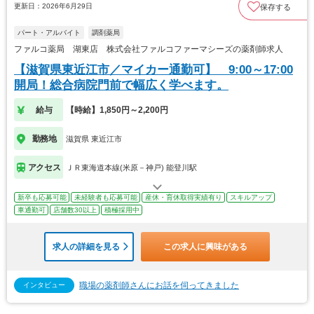
更新日：2026年6月29日
保存する
パート・アルバイト
調剤薬局
ファルコ薬局 湖東店 株式会社ファルコファーマシーズの薬剤師求人
【滋賀県東近江市／マイカー通勤可】 9:00～17:00
開局！総合病院門前で幅広く学べます。
給与
【時給】1,850円～2,200円
勤務地
滋賀県 東近江市
アクセス
ＪＲ東海道本線(米原－神戸) 能登川駅
新卒も応募可能
未経験者も応募可能
産休・育休取得実績有り
スキルアップ
車通勤可
店舗数30以上
積極採用中
求人の詳細を見る
この求人に興味がある
職場の薬剤師さんにお話を伺ってきました
インタビュー