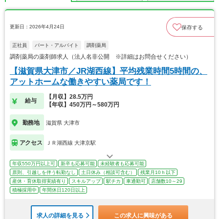
更新日：2026年4月24日
保存する
正社員
パート・アルバイト
調剤薬局
調剤薬局の薬剤師求人（法人名非公開 ※詳細はお問合せください）
【滋賀県大津市／JR湖西線】平均残業時間5時間の、
アットホームな働きやすい薬局です！
【月収】28.5万円
給与
【年収】450万円～580万円
勤務地
滋賀県 大津市
アクセス
ＪＲ湖西線 大津京駅
年収550万円以上可
新卒も応募可能
未経験者も応募可能
原則、引越しを伴う転勤なし
土日休み（相談可含む）
残業月10ｈ以下
産休・育休取得実績有り
スキルアップ
駅チカ
車通勤可
店舗数10～29
積極採用中
年間休日120日以上
求人の詳細を見る
この求人に興味がある