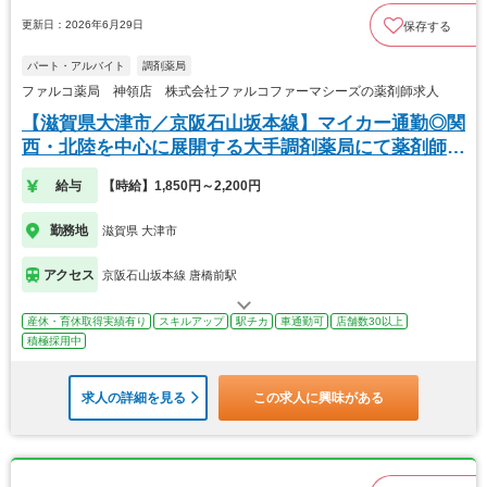
更新日：2026年6月29日
保存する
パート・アルバイト
調剤薬局
ファルコ薬局 神領店 株式会社ファルコファーマシーズの薬剤師求人
【滋賀県大津市／京阪石山坂本線】マイカー通勤◎関
西・北陸を中心に展開する大手調剤薬局にて薬剤師の
募集
給与
【時給】1,850円～2,200円
勤務地
滋賀県 大津市
アクセス
京阪石山坂本線 唐橋前駅
産休・育休取得実績有り
スキルアップ
駅チカ
車通勤可
店舗数30以上
積極採用中
求人の詳細を見る
この求人に興味がある