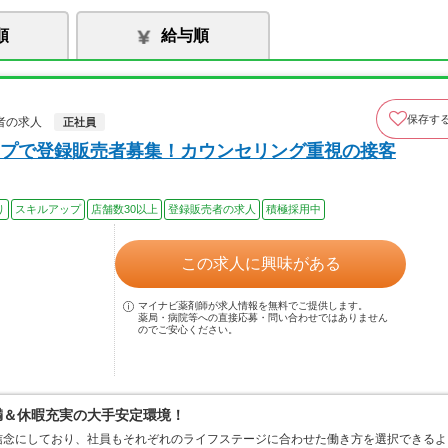
順
給与順
保存す
者の求人
正社員
プで登録販売者募集！カウンセリング重視の接客
り
スキルアップ
店舗数30以上
登録販売者の求人
積極採用中
この求人に興味がある
マイナビ薬剤師が求人情報を無料でご提供します。
薬局・病院等への直接応募・問い合わせではありません
のでご安心ください。
満＆休暇充実の大手安定環境！
信念にしており、社員もそれぞれのライフステージに合わせた働き方を選択できるよ