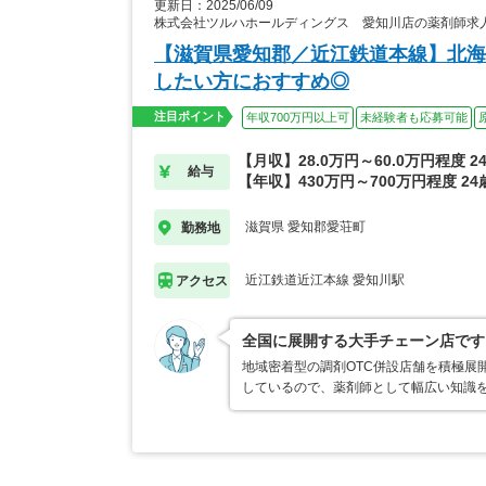
更新日：2025/06/09
株式会社ツルハホールディングス 愛知川店の薬剤師求
【滋賀県愛知郡／近江鉄道本線】北海
したい方におすすめ◎
注目ポイント
年収700万円以上可
未経験者も応募可能
【月収】28.0万円～60.0万円程度 
給与
【年収】430万円～700万円程度 2
滋賀県 愛知郡愛荘町
勤務地
近江鉄道近江本線 愛知川駅
アクセス
全国に展開する大手チェーン店です
地域密着型の調剤OTC併設店舗を積極展
しているので、薬剤師として幅広い知識