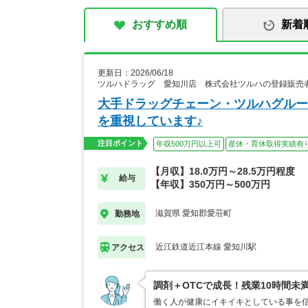
おすすめ順
新着
更新日：2026/06/18
ツルハドラッグ 愛知川店 株式会社ツルハの登録販売
大手ドラッグチェーン・ツルハグルー
を重視しています♪
注目ポイント
年収500万円以上可
産休・育休取得実績有
【月収】18.0万円～28.5万円程度
給与
【年収】350万円～500万円
滋賀県 愛知郡愛荘町
勤務地
近江鉄道近江本線 愛知川駅
アクセス
調剤＋OTCで成長！残業10時間未
働く人が健康にイキイキとしている事を