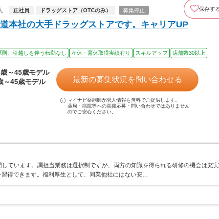
保存す
人
正社員
ドラッグストア（OTCのみ）
募集停止
道本社の大手ドラッグストアです。キャリアUP
原則、引越しを伴う転勤なし
産休・育休取得実績有り
スキルアップ
店舗数30以上
24歳～45歳モデル
最新の募集状況を問い合わせる
4歳～45歳モデル
マイナビ薬剤師が求人情報を無料でご提供します。
薬局・病院等への直接応募・問い合わせではありません
のでご安心ください。
開しています。調担当業務は選択制ですが、両方の知識を得られる研修の機会は充実
を習得できます。福利厚生として、同業他社にはない安…