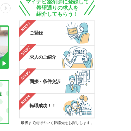
マイナビ薬剤師に登録して
希望通りの求人を
紹介してもらう！
STEP1
ご登録
STEP2
求人のご紹介
STEP3
面接・条件交渉
STEP4
転職成功！！
最後まで納得のいく転職先をお探しします。