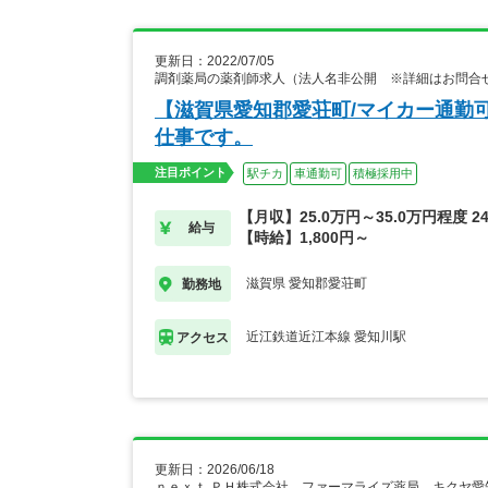
更新日：2022/07/05
調剤薬局の薬剤師求人（法人名非公開 ※詳細はお問合
【滋賀県愛知郡愛荘町/マイカー通勤
仕事です。
注目ポイント
駅チカ
車通勤可
積極採用中
【月収】25.0万円～35.0万円程度 2
給与
【時給】1,800円～
滋賀県 愛知郡愛荘町
勤務地
近江鉄道近江本線 愛知川駅
アクセス
更新日：2026/06/18
ｎｅｘｔ ＰＨ株式会社 ファーマライズ薬局 キクヤ