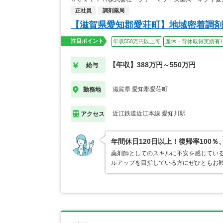
正社員
調剤薬局
【滋賀県愛知郡愛荘町】地域密着調剤
注目ポイント
年収550万円以上可
産休・育休取得実績有
【年収】388万円～550万円
給与
滋賀県 愛知郡愛荘町
勤務地
近江鉄道近江本線 愛知川駅
アクセス
年間休日120日以上！復帰率10
薬剤師としてのスキルに不安を感じてい
ルアップを目指している方にぜひともお