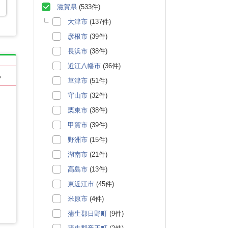
滋賀県
(533件)
大津市
(137件)
彦根市
(39件)
長浜市
(38件)
近江八幡市
(36件)
る
草津市
(51件)
守山市
(32件)
栗東市
(38件)
甲賀市
(39件)
野洲市
(15件)
湖南市
(21件)
高島市
(13件)
東近江市
(45件)
米原市
(4件)
蒲生郡日野町
(9件)