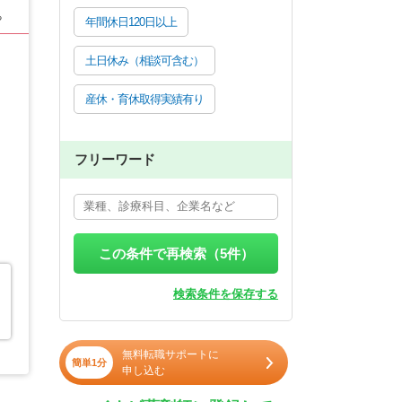
る
年間休日120日以上
土日休み（相談可含む）
産休・育休取得実績有り
フリーワード
この条件で再検索（
5
件）
検索条件を保存する
無料転職サポートに
簡単1分
申し込む