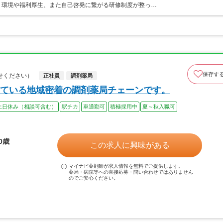
く環境や福利厚生、また自己啓発に繋がる研修制度が整っ…
保存す
せください）
正社員
調剤薬局
ている地域密着の調剤薬局チェーンです。
土日休み（相談可含む）
駅チカ
車通勤可
積極採用中
夏～秋入職可
0歳
この求人に興味がある
マイナビ薬剤師が求人情報を無料でご提供します。
薬局・病院等への直接応募・問い合わせではありません
のでご安心ください。