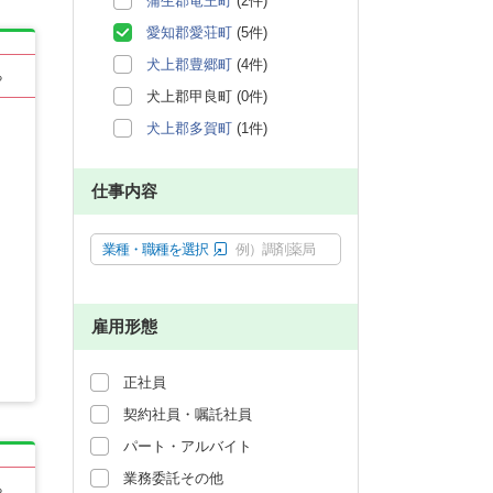
蒲生郡竜王町
(2件)
愛知郡愛荘町
(5件)
犬上郡豊郷町
(4件)
る
犬上郡甲良町 (0件)
犬上郡多賀町
(1件)
仕事内容
業種・職種を選択
例）調剤薬局
雇用形態
正社員
契約社員・嘱託社員
パート・アルバイト
業務委託その他
る