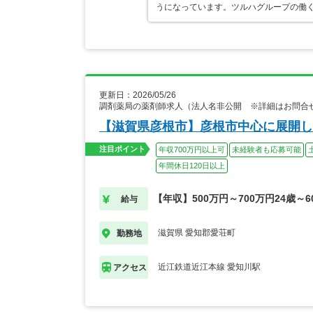
うになっています。ツルハグループの働
更新日：2026/05/26
調剤薬局の薬剤師求人（法人名非公開 ※詳細はお問合
【滋賀県彦根市】彦根市中心に展開し
注目ポイント
年収700万円以上可
未経験者も応募可能
年間休日120日以上
【年収】500万円～700万円24歳～6
給与
滋賀県 愛知郡愛荘町
勤務地
近江鉄道近江本線 愛知川駅
アクセス