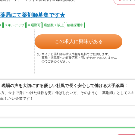
薬局にて薬剤師募集です★
り
スキルアップ
車通勤可
店舗数30以上
積極採用中
この求人に興味がある
マイナビ薬剤師が求人情報を無料でご提供します。
薬局・病院等への直接応募・問い合わせではありません
のでご安心ください。
0％、現場の声を大切にする優しい社風で長く安心して働ける大手薬局！
る方、今まで身につけた経験を更に伸ばしたい方、そのような「薬剤師」としてスキ
勧めしたい企業です！