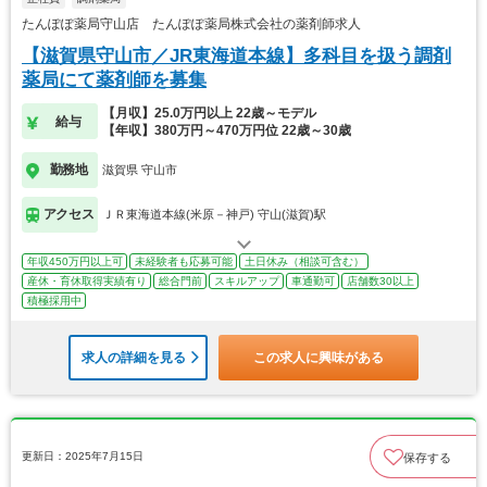
たんぽぽ薬局守山店 たんぽぽ薬局株式会社の薬剤師求人
【滋賀県守山市／JR東海道本線】多科目を扱う調剤
薬局にて薬剤師を募集
【月収】25.0万円以上 22歳～モデル
給与
【年収】380万円～470万円位 22歳～30歳
勤務地
滋賀県 守山市
アクセス
ＪＲ東海道本線(米原－神戸) 守山(滋賀)駅
年収450万円以上可
未経験者も応募可能
土日休み（相談可含む）
産休・育休取得実績有り
総合門前
スキルアップ
車通勤可
店舗数30以上
積極採用中
求人の詳細を見る
この求人に興味がある
更新日：2025年7月15日
保存する