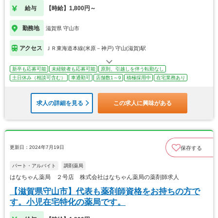
給与
【時給】1,800円～
勤務地
滋賀県 守山市
アクセス
ＪＲ東海道本線(米原－神戸) 守山(滋賀)駅
新卒も応募可能
未経験者も応募可能
原則、引越しを伴う転勤なし
土日休み（相談可含む）
車通勤可
店舗数1～9
積極採用中
在宅業務あり
求人の詳細を見る
この求人に興味がある
更新日：2024年7月19日
保存する
パート・アルバイト
調剤薬局
はなちゃん薬局 ２号店 株式会社はなちゃん薬局の薬剤師求人
【滋賀県守山市】代表も薬剤師資格をお持ちの方で
す。小児在宅特化の薬局です。