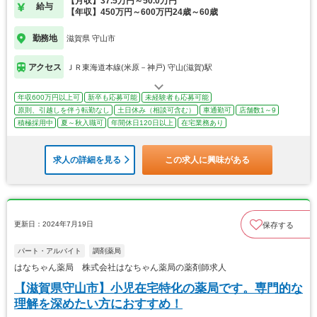
【月収】37.5万円～50.0万円
給与
【年収】450万円～600万円24歳～60歳
勤務地
滋賀県 守山市
アクセス
ＪＲ東海道本線(米原－神戸) 守山(滋賀)駅
年収600万円以上可
新卒も応募可能
未経験者も応募可能
原則、引越しを伴う転勤なし
土日休み（相談可含む）
車通勤可
店舗数1～9
積極採用中
夏～秋入職可
年間休日120日以上
在宅業務あり
求人の詳細を見る
この求人に興味がある
更新日：2024年7月19日
保存する
パート・アルバイト
調剤薬局
はなちゃん薬局 株式会社はなちゃん薬局の薬剤師求人
【滋賀県守山市】小児在宅特化の薬局です。専門的な
理解を深めたい方におすすめ！