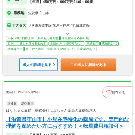
【年収】450万円～600万円24歳～60歳
勤務地
滋賀県 守山市
アクセス
ＪＲ東海道本線(米原－神戸) 守山(滋賀)駅
年収600万円以上可
新卒も応募可能
未経験者も応募可能
原則、引越しを伴う転勤なし
土日休み（相談可含む）
車通勤可
店舗数1～9
積極採用中
夏～秋入職可
年間休日120日以上
在宅業務あり
求人の詳細を見る
この求人に興味がある
更新日：2026年5月26日
保存する
正社員
調剤薬局
はなちゃん薬局 株式会社はなちゃん薬局の薬剤師求人
【滋賀県守山市】小児在宅特化の薬局です。専門的な
理解を深めたい方におすすめ！＜転居費用相談可＞