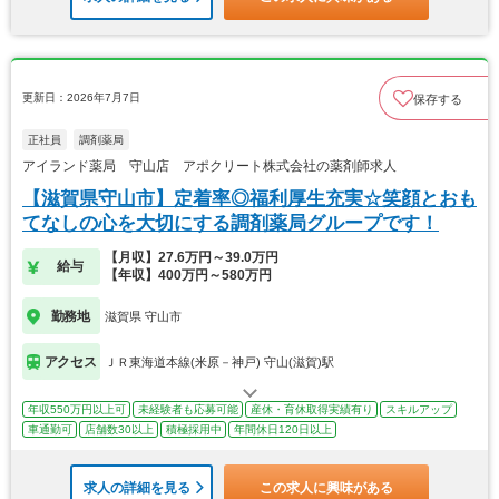
更新日：2026年7月7日
保存する
正社員
調剤薬局
アイランド薬局 守山店 アポクリート株式会社の薬剤師求人
【滋賀県守山市】定着率◎福利厚生充実☆笑顔とおも
てなしの心を大切にする調剤薬局グループです！
【月収】27.6万円～39.0万円
給与
【年収】400万円～580万円
勤務地
滋賀県 守山市
アクセス
ＪＲ東海道本線(米原－神戸) 守山(滋賀)駅
年収550万円以上可
未経験者も応募可能
産休・育休取得実績有り
スキルアップ
車通勤可
店舗数30以上
積極採用中
年間休日120日以上
求人の詳細を見る
この求人に興味がある