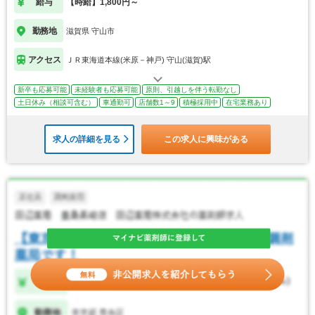
給与
【時給】1,800円～
勤務地
滋賀県 守山市
アクセス
ＪＲ東海道本線(米原－神戸) 守山(滋賀)駅
新卒も応募可能
未経験者も応募可能
原則、引越しを伴う転勤なし
土日休み（相談可含む）
車通勤可
店舗数1～9
積極採用中
在宅業務あり
求人の詳細を見る
この求人に興味がある