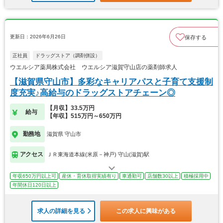
更新日：2026年6月26日
保存する
正社員
ドラッグストア（調剤併設）
ウエルシア薬局株式会社 ウエルシア滋賀守山店の薬剤師求人
【滋賀県守山市】多彩なキャリアパスと子育て支援制
度充実♪高給与のドラッグストアチェーン◎
【月収】33.5万円
給与
【年収】515万円～650万円
勤務地
滋賀県 守山市
アクセス
ＪＲ東海道本線(米原－神戸) 守山(滋賀)駅
年収650万円以上可
産休・育休取得実績有り
車通勤可
店舗数30以上
積極採用中
年間休日120日以上
求人の詳細を見る
この求人に興味がある