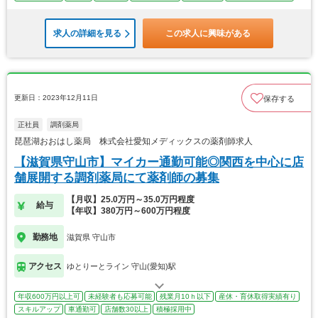
求人の詳細を見る
この求人に興味がある
更新日：2023年12月11日
保存する
正社員
調剤薬局
琵琶湖おおはし薬局 株式会社愛知メディックスの薬剤師求人
【滋賀県守山市】マイカー通勤可能◎関西を中心に店
舗展開する調剤薬局にて薬剤師の募集
【月収】25.0万円～35.0万円程度
給与
【年収】380万円～600万円程度
勤務地
滋賀県 守山市
アクセス
ゆとりーとライン 守山(愛知)駅
年収600万円以上可
未経験者も応募可能
残業月10ｈ以下
産休・育休取得実績有り
スキルアップ
車通勤可
店舗数30以上
積極採用中