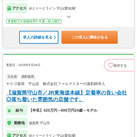
アクセス
ゆとりーとライン 守山(愛知)駅
車通勤可
積極採用中
夏～秋入職可
求人の詳細を見る
この求人に興味がある
更新日：2026年5月26日
保存する
正社員
調剤薬局
ヤクゴ薬局 守山店 株式会社ファルマスターの薬剤師求人
【滋賀県守山市／JR東海道本線】定着率の良い会社
◎落ち着いた雰囲気の店舗です。
給与
【年収】420万円～600万円24歳～モデル
勤務地
滋賀県 守山市
アクセス
ゆとりーとライン 守山(愛知)駅