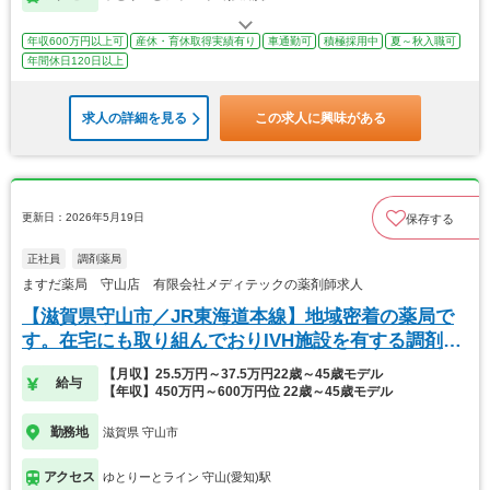
年収600万円以上可
産休・育休取得実績有り
車通勤可
積極採用中
夏～秋入職可
年間休日120日以上
求人の詳細を見る
この求人に興味がある
更新日：2026年5月19日
保存する
正社員
調剤薬局
ますだ薬局 守山店 有限会社メディテックの薬剤師求人
【滋賀県守山市／JR東海道本線】地域密着の薬局で
す。在宅にも取り組んでおりIVH施設を有する調剤薬
局
【月収】25.5万円～37.5万円22歳～45歳モデル
給与
【年収】450万円～600万円位 22歳～45歳モデル
勤務地
滋賀県 守山市
アクセス
ゆとりーとライン 守山(愛知)駅