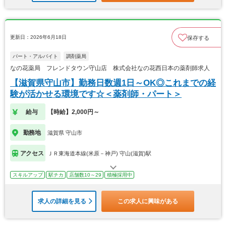
更新日：2026年6月18日
保存する
パート・アルバイト
調剤薬局
なの花薬局 フレンドタウン守山店 株式会社なの花西日本の薬剤師求人
【滋賀県守山市】勤務日数週1日～OK◎これまでの経
験が活かせる環境です☆＜薬剤師・パート＞
給与
【時給】2,000円～
勤務地
滋賀県 守山市
アクセス
ＪＲ東海道本線(米原－神戸) 守山(滋賀)駅
スキルアップ
駅チカ
店舗数10～29
積極採用中
求人の詳細を見る
この求人に興味がある