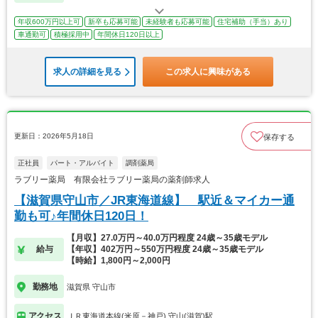
年収600万円以上可
新卒も応募可能
未経験者も応募可能
住宅補助（手当）あり
車通勤可
積極採用中
年間休日120日以上
求人の詳細を見る
この求人に興味がある
更新日：2026年5月18日
保存する
正社員
パート・アルバイト
調剤薬局
ラブリー薬局 有限会社ラブリー薬局の薬剤師求人
【滋賀県守山市／JR東海道線】 駅近＆マイカー通
勤も可♪年間休日120日！
【月収】27.0万円～40.0万円程度 24歳～35歳モデル
給与
【年収】402万円～550万円程度 24歳～35歳モデル
【時給】1,800円～2,000円
勤務地
滋賀県 守山市
アクセス
ＪＲ東海道本線(米原－神戸) 守山(滋賀)駅