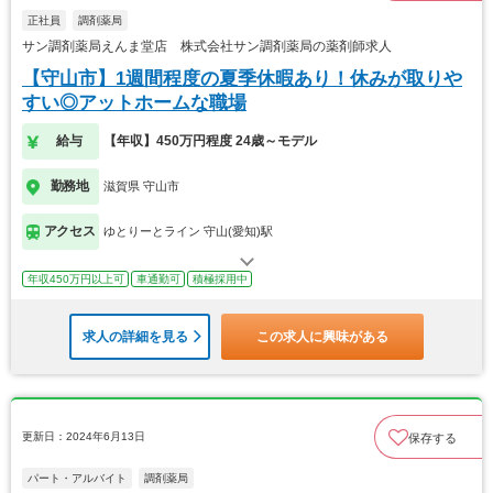
正社員
調剤薬局
サン調剤薬局えんま堂店 株式会社サン調剤薬局の薬剤師求人
【守山市】1週間程度の夏季休暇あり！休みが取りや
すい◎アットホームな職場
給与
【年収】450万円程度 24歳～モデル
勤務地
滋賀県 守山市
アクセス
ゆとりーとライン 守山(愛知)駅
年収450万円以上可
車通勤可
積極採用中
求人の詳細を見る
この求人に興味がある
更新日：2024年6月13日
保存する
パート・アルバイト
調剤薬局