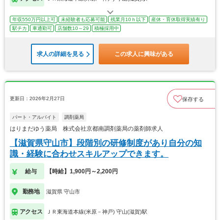
年収550万円以上可
未経験者も応募可能
残業月10ｈ以下
産休・育休取得実績有り
駅チカ
車通勤可
店舗数10～29
積極採用中
求人の詳細を見る
この求人に興味がある
更新日：2026年2月27日
保存する
パート・アルバイト
調剤薬局
はりまだゆう薬局 株式会社京都南調剤薬局の薬剤師求人
【滋賀県守山市】段階別の研修制度があり自分の知
識・経験に合わせスキルアップできます。
給与
【時給】1,900円～2,200円
勤務地
滋賀県 守山市
アクセス
ＪＲ東海道本線(米原－神戸) 守山(滋賀)駅