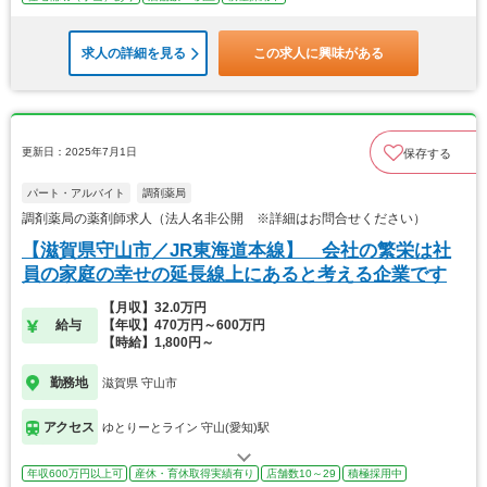
求人の詳細を見る
この求人に興味がある
更新日：2025年7月1日
保存する
パート・アルバイト
調剤薬局
調剤薬局の薬剤師求人（法人名非公開 ※詳細はお問合せください）
【滋賀県守山市／JR東海道本線】 会社の繁栄は社
員の家庭の幸せの延長線上にあると考える企業です
【月収】32.0万円
給与
【年収】470万円～600万円
【時給】1,800円～
勤務地
滋賀県 守山市
アクセス
ゆとりーとライン 守山(愛知)駅
年収600万円以上可
産休・育休取得実績有り
店舗数10～29
積極採用中