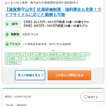
はりまだゆう薬局 株式会社京都南調剤薬局の薬剤師求人
【滋賀県守山市】社員研修制度・福利厚生も充実！ラ
イフサイクルに応じた勤務も可能
【月収】26.1万円～48.3万円程度 24歳～60歳モデル
給与
【年収】400万円～550万円程度 24歳～60歳モデル
勤務地
滋賀県 守山市
アクセス
ＪＲ東海道本線(米原－神戸) 守山(滋賀)駅
年収550万円以上可
新卒も応募可能
未経験者も応募可能
残業月10ｈ以下
住宅補助（手当）あり
店舗数30以上
積極採用中
年間休日120日以上
在宅業務あり
求人の詳細を見る
この求人に興味がある
更新日：2026年2月23日
保存する
正社員
調剤薬局