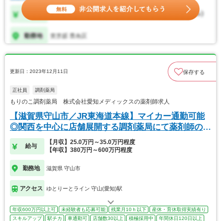
更新日：2023年12月11日
保存する
正社員
調剤薬局
もりのこ調剤薬局 株式会社愛知メディックスの薬剤師求人
【滋賀県守山市／JR東海道本線】マイカー通勤可能
◎関西を中心に店舗展開する調剤薬局にて薬剤師の募
集
【月収】25.0万円～35.0万円程度
給与
【年収】380万円～600万円程度
勤務地
滋賀県 守山市
アクセス
ゆとりーとライン 守山(愛知)駅
年収600万円以上可
未経験者も応募可能
残業月10ｈ以下
産休・育休取得実績有り
スキルアップ
駅チカ
車通勤可
店舗数30以上
積極採用中
年間休日120日以上