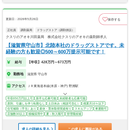
更新日：2026年5月26日
保存する
正社員
調剤薬局
ドラッグストア（調剤併設）
クスリのアオキ川田薬局 株式会社クスリのアオキの薬剤師求人
【滋賀県守山市】北陸本社のドラッグストアです。未
経験の方も歓迎◎500～600万提示可能です！
給与
【年収】428万円～673万円
勤務地
滋賀県 守山市
アクセス
ＪＲ東海道本線(米原－神戸) 野洲駅
年収650万円以上可
新卒も応募可能
未経験者も応募可能
原則、引越しを伴う転勤なし
土日休み（相談可含む）
残業月10ｈ以下
住宅補助（手当）あり
産休・育休取得実績有り
スキルアップ
車通勤可
店舗数30以上
積極採用中
夏～秋入職可
管理職候補
求人の詳細を見る
この求人に興味がある