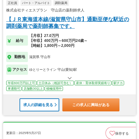
正社員
パート・アルバイト
調剤薬局
株式会社ティエスプラン 守山店の薬剤師求人
【ＪＲ東海道本線/滋賀県守山市】通勤至便な駅近の
調剤薬局で薬剤師募集です。
【月収】27.0万円
給与
【年収】400万円～600万円24歳～
【時給】1,800円～2,000円
勤務地
滋賀県 守山市
アクセス
ゆとりーとライン 守山(愛知)駅
年収600万円以上可
土日休み（相談可含む）
産休・育休取得実績有り
駅チカ
車通勤可
店舗数30以上
積極採用中
求人の詳細を見る
この求人に興味がある
更新日：2025年5月27日
保存する