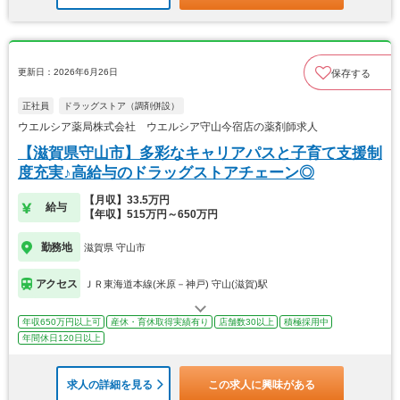
更新日：2026年6月26日
保存する
正社員
ドラッグストア（調剤併設）
ウエルシア薬局株式会社 ウエルシア守山今宿店の薬剤師求人
【滋賀県守山市】多彩なキャリアパスと子育て支援制
度充実♪高給与のドラッグストアチェーン◎
【月収】33.5万円
給与
【年収】515万円～650万円
勤務地
滋賀県 守山市
アクセス
ＪＲ東海道本線(米原－神戸) 守山(滋賀)駅
年収650万円以上可
産休・育休取得実績有り
店舗数30以上
積極採用中
年間休日120日以上
求人の詳細を見る
この求人に興味がある