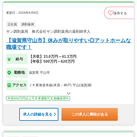
更新日：2026年6月8日
保存する
正社員
調剤薬局
サン調剤薬局 株式会社サン調剤薬局の薬剤師求人
【滋賀県守山市】休みが取りやすい◎アットホームな
職場です！
【月収】33.0万円～41.3万円
給与
【年収】500万円～620万円
勤務地
滋賀県 守山市
アクセス
ＪＲ東海道本線(米原－神戸) 守山(滋賀)駅
年収600万円以上可
車通勤可
積極採用中
求人の詳細を見る
この求人に興味がある