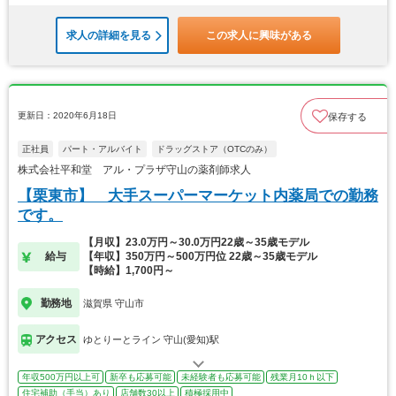
求人の詳細を見る
この求人に興味がある
更新日：2020年6月18日
保存する
正社員
パート・アルバイト
ドラッグストア（OTCのみ）
株式会社平和堂 アル・プラザ守山の薬剤師求人
【栗東市】 大手スーパーマーケット内薬局での勤務
です。
【月収】23.0万円～30.0万円22歳～35歳モデル
給与
【年収】350万円～500万円位 22歳～35歳モデル
【時給】1,700円～
勤務地
滋賀県 守山市
アクセス
ゆとりーとライン 守山(愛知)駅
年収500万円以上可
新卒も応募可能
未経験者も応募可能
残業月10ｈ以下
住宅補助（手当）あり
店舗数30以上
積極採用中