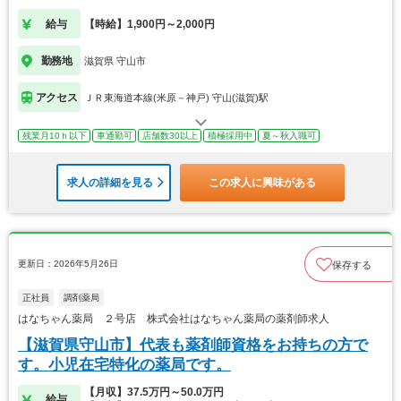
給与
【時給】1,900円～2,000円
勤務地
滋賀県 守山市
アクセス
ＪＲ東海道本線(米原－神戸) 守山(滋賀)駅
残業月10ｈ以下
車通勤可
店舗数30以上
積極採用中
夏～秋入職可
求人の詳細を見る
この求人に興味がある
更新日：2026年5月26日
保存する
正社員
調剤薬局
はなちゃん薬局 ２号店 株式会社はなちゃん薬局の薬剤師求人
【滋賀県守山市】代表も薬剤師資格をお持ちの方で
す。小児在宅特化の薬局です。
【月収】37.5万円～50.0万円
給与