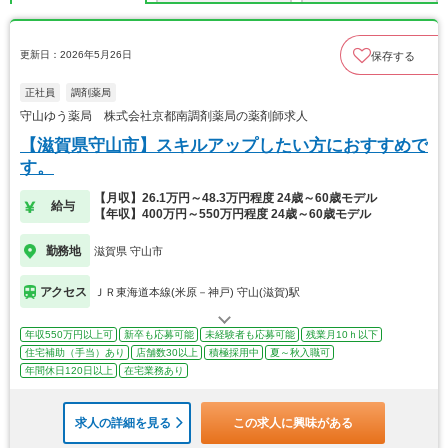
更新日：2026年5月26日
保存する
正社員
調剤薬局
守山ゆう薬局 株式会社京都南調剤薬局の薬剤師求人
【滋賀県守山市】スキルアップしたい方におすすめで
す。
【月収】26.1万円～48.3万円程度 24歳～60歳モデル
給与
【年収】400万円～550万円程度 24歳～60歳モデル
勤務地
滋賀県 守山市
アクセス
ＪＲ東海道本線(米原－神戸) 守山(滋賀)駅
年収550万円以上可
新卒も応募可能
未経験者も応募可能
残業月10ｈ以下
住宅補助（手当）あり
店舗数30以上
積極採用中
夏～秋入職可
年間休日120日以上
在宅業務あり
求人の詳細を見る
この求人に興味がある