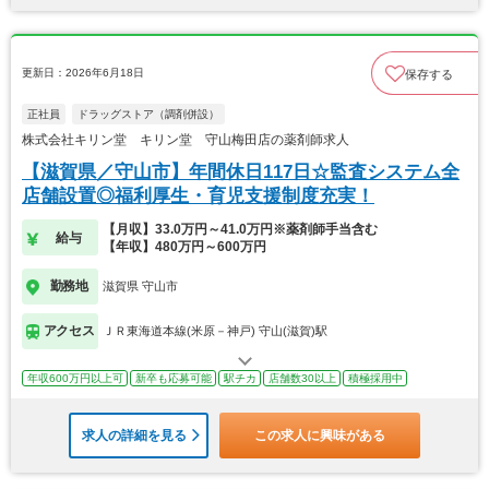
更新日：2026年6月18日
保存する
正社員
ドラッグストア（調剤併設）
株式会社キリン堂 キリン堂 守山梅田店の薬剤師求人
【滋賀県／守山市】年間休日117日☆監査システム全
店舗設置◎福利厚生・育児支援制度充実！
【月収】33.0万円～41.0万円※薬剤師手当含む
給与
【年収】480万円～600万円
勤務地
滋賀県 守山市
アクセス
ＪＲ東海道本線(米原－神戸) 守山(滋賀)駅
年収600万円以上可
新卒も応募可能
駅チカ
店舗数30以上
積極採用中
求人の詳細を見る
この求人に興味がある