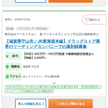
更新日：2026年7月3日
保存する
正社員
ドラッグストア（OTCのみ）
株式会社マツモトキヨシ 薬 マツモトキヨシ ピエリ守山店の薬剤師求人
【滋賀県守山市／JR東海道本線】ドラッグストア業
界のリーディングカンパニーでの薬剤師募集
【年収】505万円～700万円程度 ※勤務地限定制度あり
給与
【時給】2,000円～
勤務地
滋賀県 守山市
アクセス
ゆとりーとライン 守山(愛知)駅
年収700万円以上可
新卒も応募可能
未経験者も応募可能
産休・育休取得実績有り
スキルアップ
店舗数30以上
積極採用中
求人の詳細を見る
この求人に興味がある