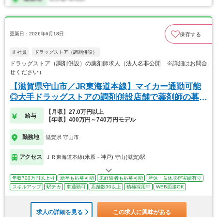
更新日：2026年6月18日
保存する
正社員
ドラッグストア（調剤併設）
ドラッグストア（調剤併設）の薬剤師求人（法人名非公開 ※詳細はお問合
せください）
【滋賀県守山市／JR東海道本線】マイカー通勤可能
◎大手ドラッグストアの調剤併設店舗で薬剤師の募集
です
【月収】27.0万円以上
給与
【年収】400万円～740万円モデル
勤務地
滋賀県 守山市
アクセス
ＪＲ東海道本線(米原－神戸) 守山(滋賀)駅
年収700万円以上可
新卒も応募可能
未経験者も応募可能
産休・育休取得実績有り
スキルアップ
駅チカ
車通勤可
店舗数30以上
積極採用中
WEB面接OK
求人の詳細を見る
この求人に興味がある