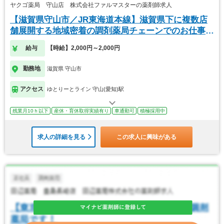
ヤクゴ薬局 守山店 株式会社ファルマスターの薬剤師求人
【滋賀県守山市／JR東海道本線】滋賀県下に複数店
舗展開する地域密着の調剤薬局チェーンでのお仕事で
す。
給与
【時給】2,000円～2,000円
勤務地
滋賀県 守山市
アクセス
ゆとりーとライン 守山(愛知)駅
残業月10ｈ以下
産休・育休取得実績有り
車通勤可
積極採用中
求人の詳細を見る
この求人に興味がある