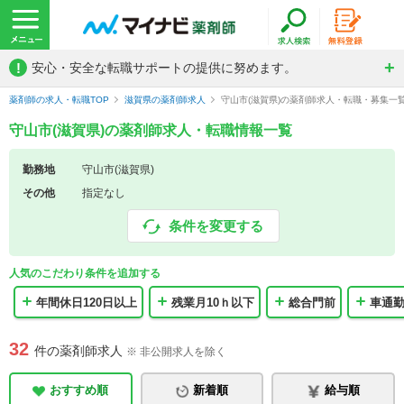
!
安心・安全な転職サポートの提供に努めます。
薬剤師の求人・転職TOP
滋賀県の薬剤師求人
守山市(滋賀県)の薬剤師求人・転職・募集一
守山市(滋賀県)の薬剤師求人・転職情報一覧
勤務地
守山市(滋賀県)
その他
指定なし
条件を変更する
人気のこだわり条件を追加する
年間休日120日以上
残業月10ｈ以下
総合門前
車通
32
件の薬剤師求人
※ 非公開求人を除く
おすすめ順
新着順
給与順