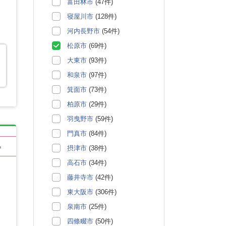
富田林市
(47件)
寝屋川市
(128件)
河内長野市
(54件)
松原市
(69件)
大東市
(93件)
和泉市
(97件)
箕面市
(73件)
柏原市
(29件)
羽曳野市
(59件)
門真市
(84件)
る
摂津市
(38件)
高石市
(34件)
藤井寺市
(42件)
東大阪市
(306件)
泉南市
(25件)
四條畷市
(50件)