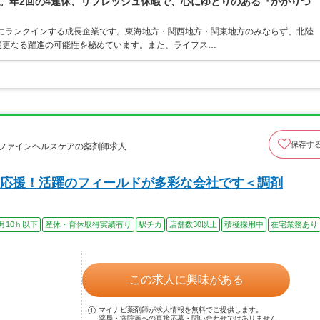
。年2回の4連休、リフレッシュ休暇で、心にゆとりのある『かかりつ
位にランクインする成長企業です。東海地方・関西地方・関東地方のみならず、北陸
後更なる躍進の可能性を秘めています。また、ライフス…
保存す
ラファインヘルスケアの薬剤師求人
応援！活躍のフィールドが多彩な会社です＜調剤
月10ｈ以下
産休・育休取得実績有り
駅チカ
店舗数30以上
積極採用中
在宅業務あり
この求人に興味がある
マイナビ薬剤師が求人情報を無料でご提供します。
薬局・病院等への直接応募・問い合わせではありません