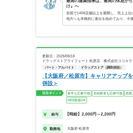
最高の服薬指導は、最高の休息から
け』へ
全国で1408店舗以上を展開し、売上上
地方へも本格的に進出を始めており、今
更新日：2026/06/18
ドラッグストアライフォート 松原店 株式会社ココカ
パート・アルバイト
ドラッグストア（調剤併設）
【大阪府／松原市】キャリアアップを
併設＞
注目ポイント
新卒も応募可能
未経験者も応募可能
残業
WEB面接OK
【時給】2,000円～2,200円
給与
大阪府 松原市
勤務地