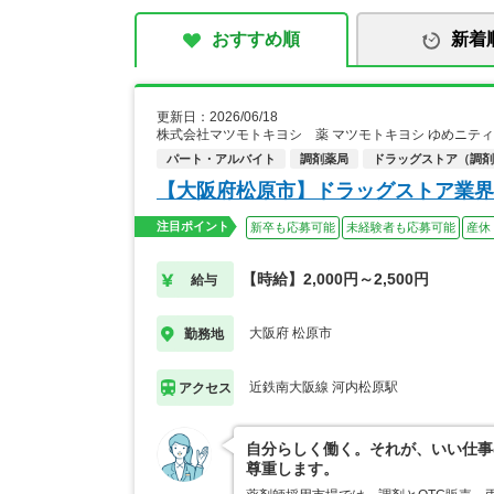
おすすめ順
新着
更新日：2026/06/18
株式会社マツモトキヨシ 薬 マツモトキヨシ ゆめニテ
パート・アルバイト
調剤薬局
ドラッグストア（調剤
【大阪府松原市】ドラッグストア業界
注目ポイント
新卒も応募可能
未経験者も応募可能
産休
【時給】2,000円～2,500円
給与
大阪府 松原市
勤務地
近鉄南大阪線 河内松原駅
アクセス
自分らしく働く。それが、いい仕事
尊重します。