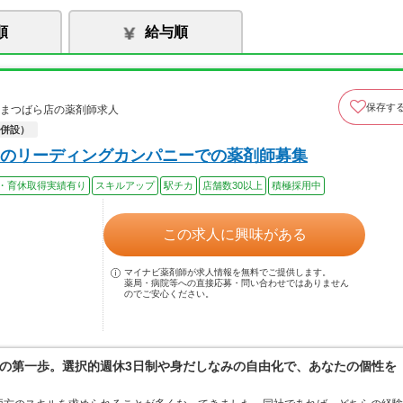
順
給与順
保存す
ィまつばら店の薬剤師求人
併設）
のリーディングカンパニーでの薬剤師募集
・育休取得実績有り
スキルアップ
駅チカ
店舗数30以上
積極採用中
この求人に興味がある
マイナビ薬剤師が求人情報を無料でご提供します。
薬局・病院等への直接応募・問い合わせではありません
のでご安心ください。
の第一歩。選択的週休3日制や身だしなみの自由化で、あなたの個性を