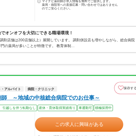
マイナビ薬剤師が求人情報を無料でご提供します。
薬局・病院等への直接応募・問い合わせではありません
のでご安心ください。
支給でオンオフを大切にできる職場環境！
、調剤店舗は200店舗以上）展開しています。 調剤併設店も増やしながら、総合病院
門の薬局が多いことが特徴です。 教育体制…
保存す
ト・アルバイト
病院・クリニック
剤師 ～地域の中核総合病院でのお仕事～
、引越しを伴う転勤なし
産休・育休取得実績有り
車通勤可
積極採用中
この求人に興味がある