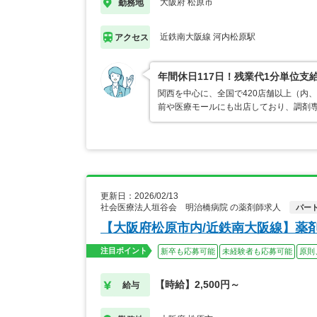
大阪府 松原市
勤務地
近鉄南大阪線 河内松原駅
アクセス
年間休日117日！残業代1分単位
関西を中心に、全国で420店舗以上（内
前や医療モールにも出店しており、調剤専
更新日：2026/02/13
社会医療法人垣谷会 明治橋病院 の薬剤師求人
パー
【大阪府松原市内/近鉄南大阪線】薬
注目ポイント
新卒も応募可能
未経験者も応募可能
原則
【時給】2,500円～
給与