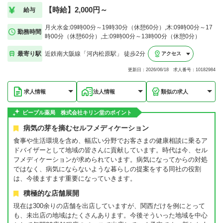
【時給】2,000円～
給与
月火水金:09時00分～19時30分（休憩60分）,木:09時00分～17
勤務時間
時00分（休憩60分）,土:09時00分～13時00分（休憩0分）
最寄り駅
近鉄南大阪線「河内松原駅」 徒歩2分
アクセス
更新日：2026/06/18 求人番号：10182984
求人情報
法人情報
類似の求人
ピープル薬局 株式会社キリン堂のポイント
病気の芽を摘むセルフメディケーション
食事や生活環境を含め、幅広い分野でお客さまの健康相談に乗るア
ドバイザーとして地域の皆さんに貢献しています。時代は今、セル
フメディケーションが求められています。病気になってからの対処
ではなく、病気にならないような暮らしの提案をする同社の役割
は、今後ますます重要になっていきます。
積極的な店舗展開
現在は300余りの店舗を出店していますが、関西だけを例にとって
も、未出店の地域はたくさんあります。今後そういった地域を中心