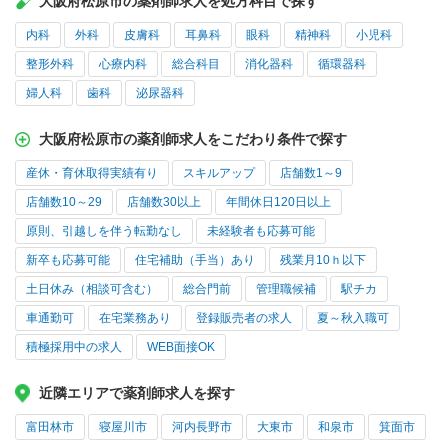
大阪府松原市の薬剤師求人を処方科目で探す
内科
外科
皮膚科
耳鼻科
眼科
精神科
小児科
整形外科
心療内科
総合科目
消化器科
循環器科
婦人科
歯科
泌尿器科
大阪府松原市の薬剤師求人をこだわり条件で探す
産休・育休取得実績有り
スキルアップ
店舗数1～9
店舗数10～29
店舗数30以上
年間休日120日以上
原則、引越しを伴う転勤なし
未経験者も応募可能
新卒も応募可能
住宅補助（手当）あり
残業月10ｈ以下
土日休み（相談可含む）
総合門前
管理職候補
駅チカ
車通勤可
在宅業務あり
登録販売者の求人
夏～秋入職可
積極採用中の求人
WEB面接OK
近隣エリアで薬剤師求人を探す
富田林市
寝屋川市
河内長野市
大東市
和泉市
箕面市