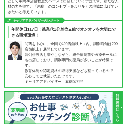
として年間30店舗程度のペースで出店していく予定です。新たな人
材の力を得て、「未病」のコンセプトをより多くの地域に広げてい
きたいと考えています。
キャリアアドバイザーのレポート
年間休日117日！残業代1分単位支給でオンオフを大切にで
きる職場環境！
関西を中心に、全国で420店舗以上（内、調剤店舗は200
店舗以上）展開しています。
調剤併設店も増やしながら、総合病院前や医療モールに
も出店しており、調剤専門の薬局が多いことが特徴で
す。
教育体制や認定資格の取得支援なども整っているので、
安心してご就業いただけます。
キャリアアドバイザー 薬剤師担当