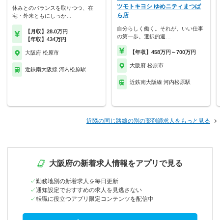
ツモトキヨシ ゆめニティまつば
休みとのバランスを取りつつ、在
ら店
宅・外来ともにしっか…
自分らしく働く。それが、いい仕事
【月収】28.0万円
の第一歩。選択的週…
【年収】434万円
【年収】458万円～700万円
大阪府 松原市
大阪府 松原市
近鉄南大阪線 河内松原駅
近鉄南大阪線 河内松原駅
近隣の同じ路線の別の薬剤師求人をもっと見る
大阪府の新着求人情報をアプリで見る
勤務地別の新着求人を毎日更新
通知設定でおすすめの求人を見逃さない
転職に役立つアプリ限定コンテンツを配信中