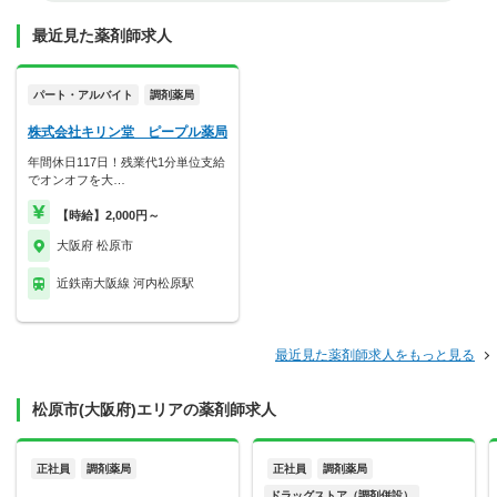
最近見た薬剤師求人
パート・アルバイト
調剤薬局
株式会社キリン堂 ピープル薬局
年間休日117日！残業代1分単位支給
でオンオフを大…
【時給】2,000円～
大阪府 松原市
近鉄南大阪線 河内松原駅
最近見た薬剤師求人をもっと見る
松原市(大阪府)エリアの薬剤師求人
正社員
調剤薬局
正社員
調剤薬局
ドラッグストア（調剤併設）