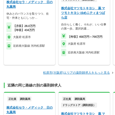
株式会社セラ・メディック 日の
丸薬局
株式会社マツモトキヨシ 薬 マ
ツモトキヨシ ゆめニティまつば
休みとのバランスを取りつつ、在
ら店
宅・外来ともにしっか…
自分らしく働く。それが、いい仕事
【月収】28.0万円
の第一歩。選択的週…
【年収】434万円
【年収】458万円～700万円
大阪府 松原市
大阪府 松原市
近鉄南大阪線 河内松原駅
近鉄南大阪線 河内松原駅
松原市(大阪府)エリアの薬剤師求人をもっと見る
近隣の同じ路線の別の薬剤師求人
正社員
調剤薬局
正社員
調剤薬局
ドラッグストア（調剤併設）
株式会社セラ・メディック 日の
丸薬局
株式会社マツモトキヨシ 薬 マ