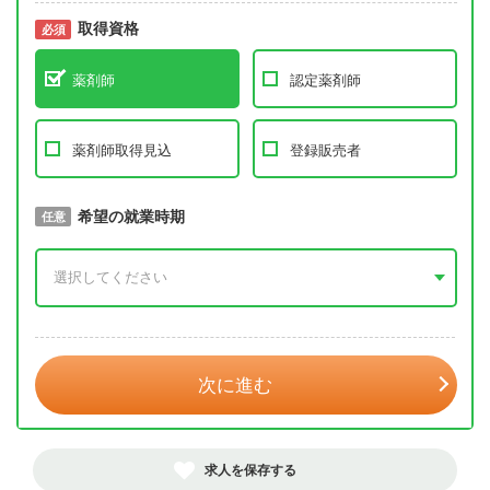
取得資格
必須
必須
薬剤師
認定薬剤師
薬剤師取得見込
登録販売者
取得予定年
希望の就業時期
必須
任意
年 3月
次に進む
求人を保存する