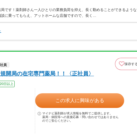
薬局です！薬剤師さん一人ひとりの業務負荷を抑え、長く勤めることができるような
相談に乗ってもらえ、アットホームな店舗ですので、長く…
た
保存す
社員
月新規開局の在宅専門薬局！！〈正社員〉
20日以上
この求人に興味がある
マイナビ薬剤師が求人情報を無料でご提供します。
薬局・病院等への直接応募・問い合わせではありません
のでご安心ください。