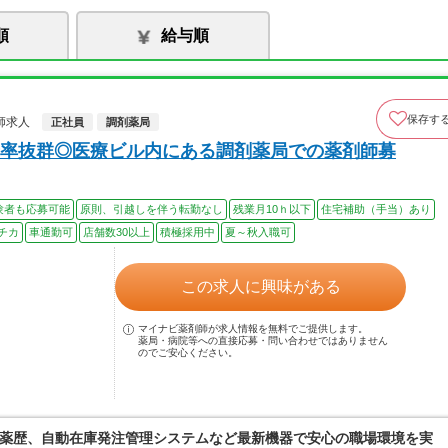
順
給与順
保存す
師求人
正社員
調剤薬局
率抜群◎医療ビル内にある調剤薬局での薬剤師募
験者も応募可能
原則、引越しを伴う転勤なし
残業月10ｈ以下
住宅補助（手当）あり
チカ
車通勤可
店舗数30以上
積極採用中
夏～秋入職可
この求人に興味がある
マイナビ薬剤師が求人情報を無料でご提供します。
薬局・病院等への直接応募・問い合わせではありません
のでご安心ください。
薬歴、自動在庫発注管理システムなど最新機器で安心の職場環境を実