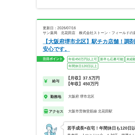
更新日：2026/07/16
サン薬局 北花田店 株式会社ストーン・フィールドの
【大阪府堺市北区】駅チカ店舗！調剤
安心です。
注目ポイント
年収450万円以上可
新卒も応募可能
未経
年間休日120日以上
【月収】37.5万円
給与
【年収】450万円
大阪府 堺市北区
勤務地
大阪市営御堂筋線 北花田駅
アクセス
若手成長×在宅！年間休日も120