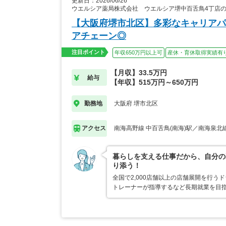
更新日：2026/06/26
ウエルシア薬局株式会社 ウエルシア堺中百舌鳥4丁店
【大阪府堺市北区】多彩なキャリアパ
アチェーン◎
注目ポイント
年収650万円以上可
産休・育休取得実績有
【月収】33.5万円
給与
【年収】515万円～650万円
大阪府 堺市北区
勤務地
南海高野線 中百舌鳥(南海)駅／南海泉北線
アクセス
暮らしを支える仕事だから、自分の
り添う！
全国で2,000店舗以上の店舗展開を行
トレーナーが指導するなど長期就業を目指