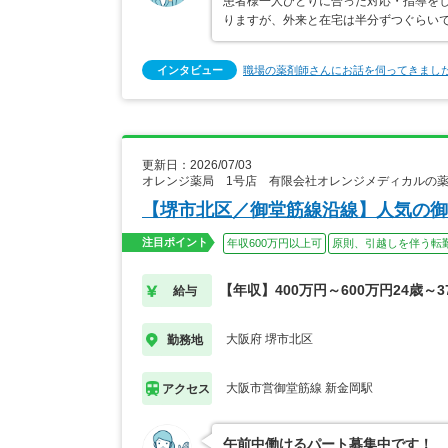
患者様一人ひとりに合った対応・指導を
りますが、外来と在宅は半分ずつぐらい
インタビュー
職場の薬剤師さんにお話を伺ってきまし
更新日：2026/07/03
オレンジ薬局 1号店 有限会社オレンジメディカルの
【堺市北区／御堂筋線沿線】人気の御
注目ポイント
年収600万円以上可
原則、引越しを伴う転
【年収】400万円～600万円24歳～
給与
大阪府 堺市北区
勤務地
大阪市営御堂筋線 新金岡駅
アクセス
午前中働けるパート募集中です！