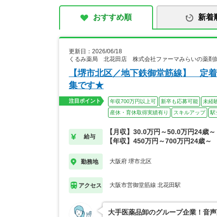
おすすめ順
新着
更新日：2026/06/18
くるみ薬局 北花田店 株式会社ファーマみらいの薬剤
【堺市北区／地下鉄御堂筋線】 定着
集です★
注目ポイント
年収700万円以上可
新卒も応募可能
未経
産休・育休取得実績有り
スキルアップ
駅
【月収】30.0万円～50.0万円24歳～
給与
【年収】450万円～700万円24歳～
大阪府 堺市北区
勤務地
大阪市営御堂筋線 北花田駅
アクセス
大手医薬品卸のグループ企業！音声