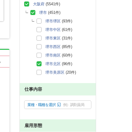
大阪府
(5541件)
堺市
(451件)
堺市堺区
(93件)
堺市中区
(61件)
堺市東区
(31件)
堺市西区
(85件)
堺市南区
(60件)
る
堺市北区
(96件)
堺市美原区
(20件)
仕事内容
業種・職種を選択
例）調剤薬局
雇用形態