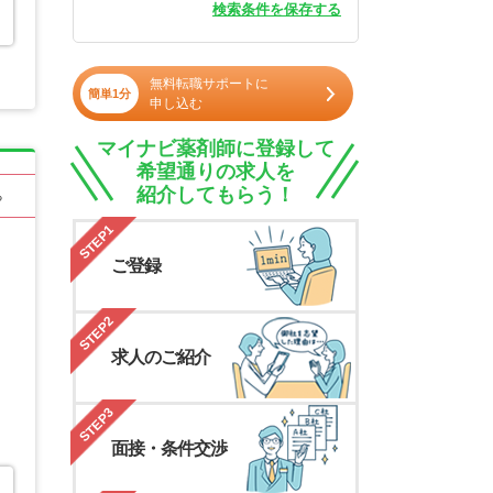
検索条件を保存する
無料転職サポートに
簡単1分
申し込む
マイナビ薬剤師に登録して
希望通りの求人を
紹介してもらう！
る
STEP1
ご登録
STEP2
求人のご紹介
STEP3
面接・条件交渉