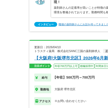
現！
薬剤師さんの定着率が高いことが特徴の
環境を整備されております。勤務時間も
インタビュー
職場の薬剤師さんにお話を伺ってきまし
更新日：2026/04/10
トラスティ薬局 株式会社SANC三国の薬剤師求人
正
【大阪府/大阪堺市北区】2026年6
注目ポイント
年収700万円以上可
積極採用中
年間休日1
【年収】500万円～700万円
給与
大阪府 堺市北区
勤務地
※お問い合わせください
アクセス