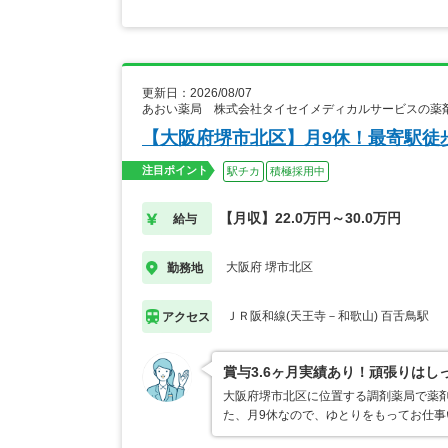
更新日：2026/08/07
あおい薬局 株式会社タイセイメディカルサービスの薬
【大阪府堺市北区】月9休！最寄駅徒
注目ポイント
駅チカ
積極採用中
【月収】22.0万円～30.0万円
給与
大阪府 堺市北区
勤務地
ＪＲ阪和線(天王寺－和歌山) 百舌鳥駅
アクセス
賞与3.6ヶ月実績あり！頑張りはし
大阪府堺市北区に位置する調剤薬局で薬剤
た、月9休なので、ゆとりをもってお仕