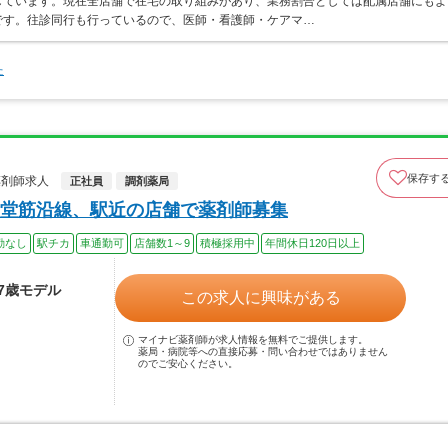
しています。現在全店舗で在宅の取り組みがあり、業務割合としては配属店舗にもよ
です。往診同行も行っているので、医師・看護師・ケアマ…
た
保存す
薬剤師求人
正社員
調剤薬局
堂筋沿線、駅近の店舗で薬剤師募集
勤なし
駅チカ
車通勤可
店舗数1～9
積極採用中
年間休日120日以上
37歳モデル
この求人に興味がある
マイナビ薬剤師が求人情報を無料でご提供します。
薬局・病院等への直接応募・問い合わせではありません
のでご安心ください。