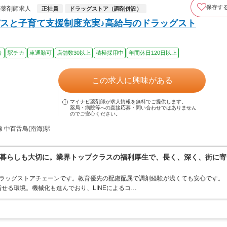
保存す
の薬剤師求人
正社員
ドラッグストア（調剤併設）
スと子育て支援制度充実♪高給与のドラッグスト
り
駅チカ
車通勤可
店舗数30以上
積極採用中
年間休日120日以上
この求人に興味がある
マイナビ薬剤師が求人情報を無料でご提供します。
薬局・病院等への直接応募・問い合わせではありません
のでご安心ください。
 中百舌鳥(南海)駅
暮らしも大切に。業界トップクラスの福利厚生で、長く、深く、街に寄
うドラッグストアチェーンです。教育優先の配慮配属で調剤経験が浅くても安心です。
せる環境。機械化も進んでおり、LINEによるコ…