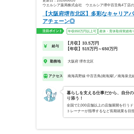
更新日：2026/06/26
ウエルシア薬局株式会社 ウエルシア堺中百舌鳥4丁店
【大阪府堺市北区】多彩なキャリアパ
アチェーン◎
注目ポイント
年収650万円以上可
産休・育休取得実績有
【月収】33.5万円
給与
【年収】515万円～650万円
大阪府 堺市北区
勤務地
南海高野線 中百舌鳥(南海)駅／南海泉北線
アクセス
暮らしを支える仕事だから、自分の
り添う！
全国で2,000店舗以上の店舗展開を行
トレーナーが指導するなど長期就業を目指