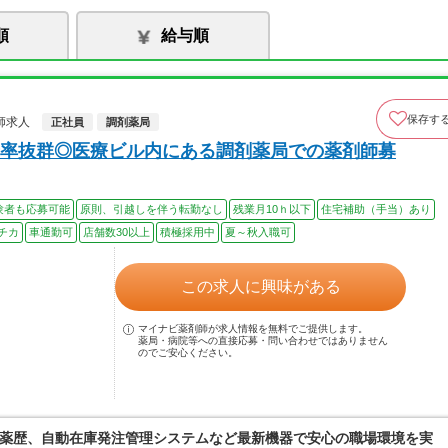
順
給与順
保存す
師求人
正社員
調剤薬局
率抜群◎医療ビル内にある調剤薬局での薬剤師募
験者も応募可能
原則、引越しを伴う転勤なし
残業月10ｈ以下
住宅補助（手当）あり
チカ
車通勤可
店舗数30以上
積極採用中
夏～秋入職可
この求人に興味がある
マイナビ薬剤師が求人情報を無料でご提供します。
薬局・病院等への直接応募・問い合わせではありません
のでご安心ください。
薬歴、自動在庫発注管理システムなど最新機器で安心の職場環境を実