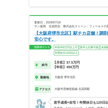
更新日：2026/07/16
サン薬局 北花田店 株式会社ストーン・フィールドの
【大阪府堺市北区】駅チカ店舗！調剤
安心です。
注目ポイント
年収450万円以上可
新卒も応募可能
未経
年間休日120日以上
【月収】37.5万円
給与
【年収】450万円
大阪府 堺市北区
勤務地
大阪市営御堂筋線 北花田駅
アクセス
若手成長×在宅！年間休日も120