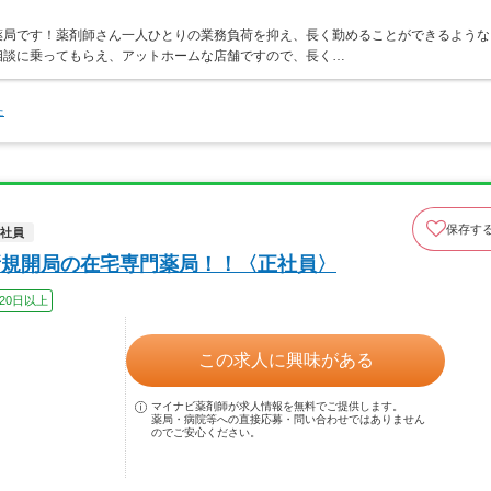
薬局です！薬剤師さん一人ひとりの業務負荷を抑え、長く勤めることができるような
相談に乗ってもらえ、アットホームな店舗ですので、長く…
た
保存す
社員
月新規開局の在宅専門薬局！！〈正社員〉
20日以上
この求人に興味がある
マイナビ薬剤師が求人情報を無料でご提供します。
薬局・病院等への直接応募・問い合わせではありません
のでご安心ください。