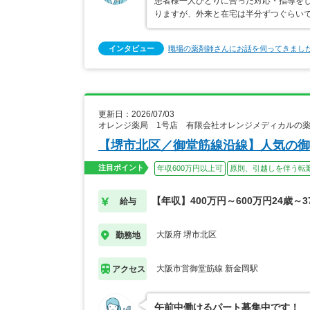
患者様一人ひとりに合った対応・指導を
りますが、外来と在宅は半分ずつぐらい
インタビュー
職場の薬剤師さんにお話を伺ってきまし
更新日：2026/07/03
オレンジ薬局 1号店 有限会社オレンジメディカルの
【堺市北区／御堂筋線沿線】人気の御
注目ポイント
年収600万円以上可
原則、引越しを伴う転
【年収】400万円～600万円24歳～
給与
大阪府 堺市北区
勤務地
大阪市営御堂筋線 新金岡駅
アクセス
午前中働けるパート募集中です！