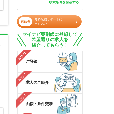
検索条件を保存する
無料転職サポートに
簡単1分
申し込む
マイナビ薬剤師に登録して
希望通りの求人を
紹介してもらう！
る
STEP1
ご登録
STEP2
求人のご紹介
STEP3
面接・条件交渉