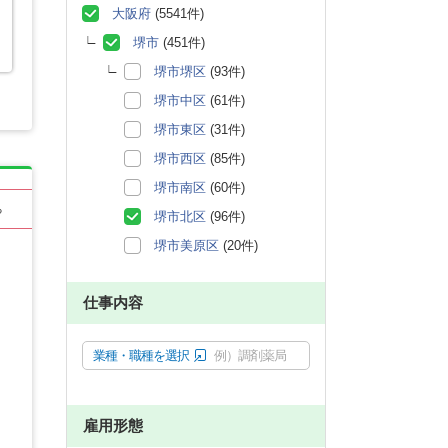
大阪府
(5541件)
堺市
(451件)
堺市堺区
(93件)
堺市中区
(61件)
堺市東区
(31件)
堺市西区
(85件)
堺市南区
(60件)
る
堺市北区
(96件)
堺市美原区
(20件)
仕事内容
業種・職種を選択
例）調剤薬局
雇用形態