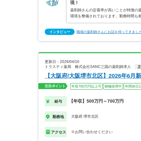
現！
薬剤師さんの定着率が高いことが特徴の
環境を整備されております。勤務時間も
インタビュー
職場の薬剤師さんにお話を伺ってきまし
更新日：2026/04/10
トラスティ薬局 株式会社SANC三国の薬剤師求人
正
【大阪府/大阪堺市北区】2026年6
注目ポイント
年収700万円以上可
積極採用中
年間休日1
【年収】500万円～700万円
給与
大阪府 堺市北区
勤務地
※お問い合わせください
アクセス