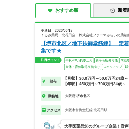
おすすめ順
新着
更新日：2026/06/18
くるみ薬局 北花田店 株式会社ファーマみらいの薬剤
【堺市北区／地下鉄御堂筋線】 定着
集です★
注目ポイント
年収700万円以上可
新卒も応募可能
未経
産休・育休取得実績有り
スキルアップ
駅
【月収】30.0万円～50.0万円24歳～
給与
【年収】450万円～700万円24歳～
大阪府 堺市北区
勤務地
大阪市営御堂筋線 北花田駅
アクセス
大手医薬品卸のグループ企業！音声