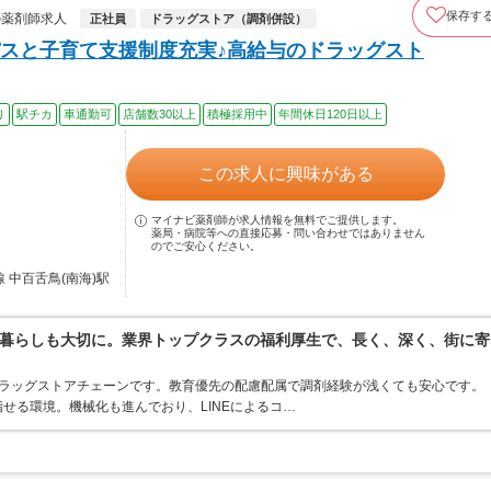
保存す
の薬剤師求人
正社員
ドラッグストア（調剤併設）
スと子育て支援制度充実♪高給与のドラッグスト
り
駅チカ
車通勤可
店舗数30以上
積極採用中
年間休日120日以上
この求人に興味がある
マイナビ薬剤師が求人情報を無料でご提供します。
薬局・病院等への直接応募・問い合わせではありません
のでご安心ください。
 中百舌鳥(南海)駅
暮らしも大切に。業界トップクラスの福利厚生で、長く、深く、街に寄
うドラッグストアチェーンです。教育優先の配慮配属で調剤経験が浅くても安心です。
せる環境。機械化も進んでおり、LINEによるコ…