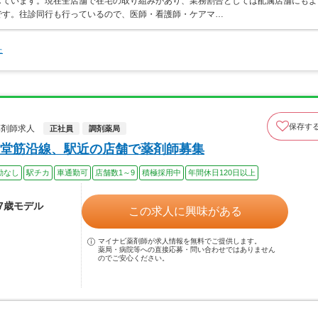
しています。現在全店舗で在宅の取り組みがあり、業務割合としては配属店舗にもよ
です。往診同行も行っているので、医師・看護師・ケアマ…
た
保存す
薬剤師求人
正社員
調剤薬局
堂筋沿線、駅近の店舗で薬剤師募集
勤なし
駅チカ
車通勤可
店舗数1～9
積極採用中
年間休日120日以上
37歳モデル
この求人に興味がある
マイナビ薬剤師が求人情報を無料でご提供します。
薬局・病院等への直接応募・問い合わせではありません
のでご安心ください。