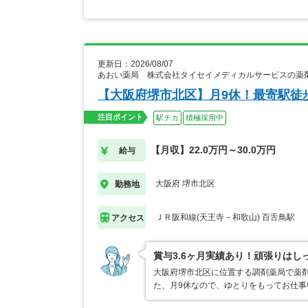
更新日：2026/08/07
あおい薬局 株式会社タイセイメディカルサービスの薬
【大阪府堺市北区】月9休！最寄駅徒
注目ポイント
駅チカ
積極採用中
【月収】22.0万円～30.0万円
給与
大阪府 堺市北区
勤務地
ＪＲ阪和線(天王寺－和歌山) 百舌鳥駅
アクセス
賞与3.6ヶ月実績あり！頑張りはし
大阪府堺市北区に位置する調剤薬局で薬剤
た、月9休なので、ゆとりをもってお仕