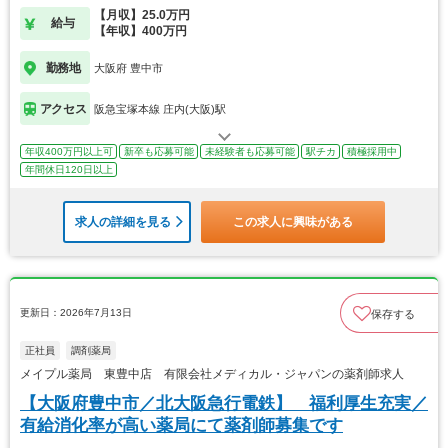
【月収】25.0万円
給与
【年収】400万円
勤務地
大阪府 豊中市
アクセス
阪急宝塚本線 庄内(大阪)駅
年収400万円以上可
新卒も応募可能
未経験者も応募可能
駅チカ
積極採用中
年間休日120日以上
求人の詳細を見る
この求人に興味がある
更新日：2026年7月13日
保存する
正社員
調剤薬局
メイプル薬局 東豊中店 有限会社メディカル・ジャパンの薬剤師求人
【大阪府豊中市／北大阪急行電鉄】 福利厚生充実／
有給消化率が高い薬局にて薬剤師募集です