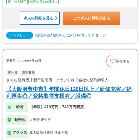
夏～秋入職可
年間休日120日以上
求人の詳細を見る
この求人に興味がある
職場の薬剤師さんにお話を伺ってきました
インタビュー
更新日：2026年6月19日
保存する
正社員
調剤薬局
さくら薬局 豊中新千里南店 クラフト株式会社の薬剤師求人
【大阪府豊中市】年間休日120日以上／研修充実／福
利厚生◎／資格取得支援有／設備◎
給与
【年収】419万円～743万円程度
勤務地
大阪府 豊中市
アクセス
北大阪急行電鉄 桃山台駅