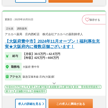
更新日：2025年10月31日
保存する
正社員
調剤薬局
アカカベ薬局 庄内西町店 株式会社アカカベの薬剤師求人
【大阪府豊中市】2024年11月オープン！福利厚生充
実★大阪府内に複数店舗ございます！
【月収】30.5万円～42.9万円
給与
【年収】425万円～600万円
勤務地
大阪府 豊中市
アクセス
阪急宝塚本線 庄内(大阪)駅
年収600万円以上可
新卒も応募可能
未経験者も応募可能
産休・育休取得実績有り
駅チカ
店舗数30以上
積極採用中
求人の詳細を見る
この求人に興味がある