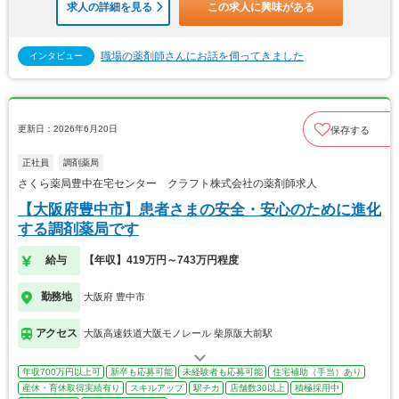
求人の詳細を見る
この求人に興味がある
職場の薬剤師さんにお話を伺ってきました
インタビュー
更新日：2026年6月20日
保存する
正社員
調剤薬局
さくら薬局豊中在宅センター クラフト株式会社の薬剤師求人
【大阪府豊中市】患者さまの安全・安心のために進化
する調剤薬局です
給与
【年収】419万円～743万円程度
勤務地
大阪府 豊中市
アクセス
大阪高速鉄道大阪モノレール 柴原阪大前駅
年収700万円以上可
新卒も応募可能
未経験者も応募可能
住宅補助（手当）あり
産休・育休取得実績有り
スキルアップ
駅チカ
店舗数30以上
積極採用中