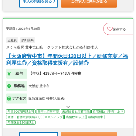
求人の詳細を見る
この求人に興味がある
更新日：2026年6月20日
保存する
正社員
調剤薬局
さくら薬局 豊中宮山店 クラフト株式会社の薬剤師求人
【大阪府豊中市】年間休日120日以上／研修充実／福
利厚生◎／資格取得支援有／設備◎
給与
【年収】419万円～743万円程度
勤務地
大阪府 豊中市
アクセス
阪急箕面線 桜井(大阪)駅
年収700万円以上可
新卒も応募可能
未経験者も応募可能
住宅補助（手当）あり
産休・育休取得実績有り
スキルアップ
店舗数30以上
積極採用中
年間休日120日以上