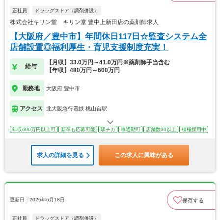
正社員
ドラッグストア（調剤併設）
株式会社キリン堂 キリン堂 豊中上新田店の薬剤師求人
【大阪府／豊中市】年間休日117日☆監査システム全
店舗設置◎福利厚生・育児支援制度充実！
【月収】33.0万円～41.0万円※薬剤師手当含む
給与
【年収】480万円～600万円
勤務地
大阪府 豊中市
アクセス
北大阪急行電鉄 桃山台駅
年収600万円以上可
新卒も応募可能
駅チカ
車通勤可
店舗数30以上
積極採用中
求人の詳細を見る
この求人に興味がある
更新日：2026年6月18日
保存する
正社員
ドラッグストア（調剤併設）