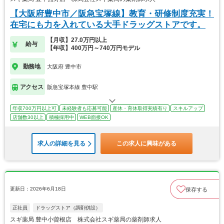
【大阪府豊中市／阪急宝塚線】教育・研修制度充実！
在宅にも力を入れている大手ドラッグストアです。
【月収】27.0万円以上
給与
【年収】400万円～740万円モデル
勤務地
大阪府 豊中市
アクセス
阪急宝塚本線 豊中駅
年収700万円以上可
未経験者も応募可能
産休・育休取得実績有り
スキルアップ
店舗数30以上
積極採用中
WEB面接OK
求人の詳細を見る
この求人に興味がある
更新日：2026年6月18日
保存する
正社員
ドラッグストア（調剤併設）
スギ薬局 豊中小曽根店 株式会社スギ薬局の薬剤師求人