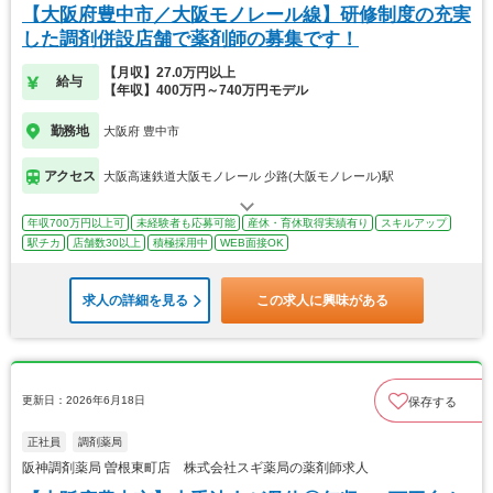
【大阪府豊中市／大阪モノレール線】研修制度の充実
した調剤併設店舗で薬剤師の募集です！
【月収】27.0万円以上
給与
【年収】400万円～740万円モデル
勤務地
大阪府 豊中市
アクセス
大阪高速鉄道大阪モノレール 少路(大阪モノレール)駅
年収700万円以上可
未経験者も応募可能
産休・育休取得実績有り
スキルアップ
駅チカ
店舗数30以上
積極採用中
WEB面接OK
求人の詳細を見る
この求人に興味がある
更新日：2026年6月18日
保存する
正社員
調剤薬局
阪神調剤薬局 曽根東町店 株式会社スギ薬局の薬剤師求人