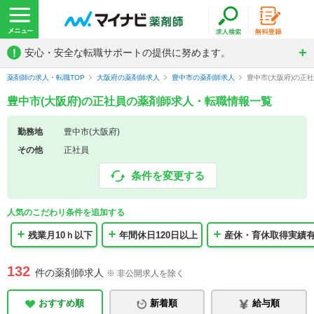
!
安心・安全な転職サポートの提供に努めます。
薬剤師の求人・転職TOP
大阪府の薬剤師求人
豊中市の薬剤師求人
豊中市(大阪府)の正
豊中市(大阪府)の正社員の薬剤師求人・転職情報一覧
勤務地
豊中市(大阪府)
その他
正社員
条件を変更する
人気のこだわり条件を追加する
残業月10ｈ以下
年間休日120日以上
産休・育休取得実績
132
件の薬剤師求人
※ 非公開求人を除く
おすすめ順
新着順
給与順