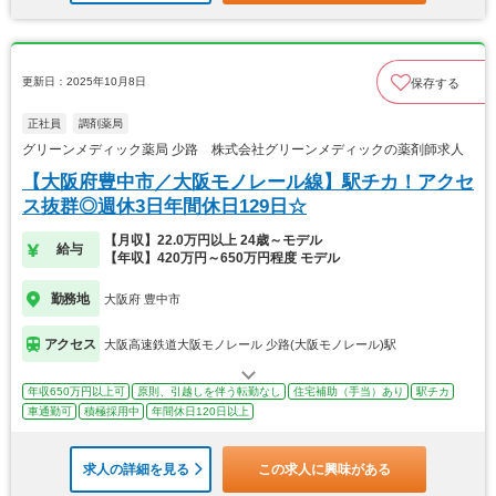
更新日：2025年10月8日
保存する
正社員
調剤薬局
グリーンメディック薬局 少路 株式会社グリーンメディックの薬剤師求人
【大阪府豊中市／大阪モノレール線】駅チカ！アクセ
ス抜群◎週休3日年間休日129日☆
【月収】22.0万円以上 24歳～モデル
給与
【年収】420万円～650万円程度 モデル
勤務地
大阪府 豊中市
アクセス
大阪高速鉄道大阪モノレール 少路(大阪モノレール)駅
年収650万円以上可
原則、引越しを伴う転勤なし
住宅補助（手当）あり
駅チカ
車通勤可
積極採用中
年間休日120日以上
求人の詳細を見る
この求人に興味がある