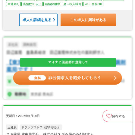
車通勤可
店舗数30以上
積極採用中
夏～秋入職可
WEB面接OK
求人の詳細を見る
この求人に興味がある
更新日：2026年6月18日
保存する
正社員
ドラッグストア（調剤併設）
スギ薬局 豊中熊野店 株式会社スギ薬局の薬剤師求人