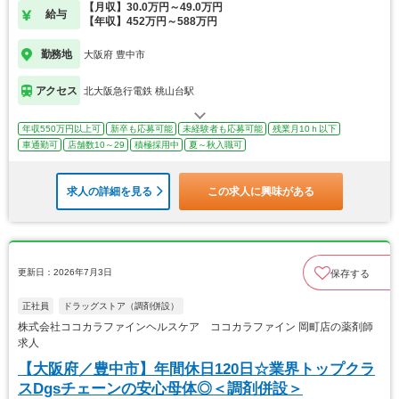
【月収】30.0万円～49.0万円
給与
【年収】452万円～588万円
勤務地
大阪府 豊中市
アクセス
北大阪急行電鉄 桃山台駅
年収550万円以上可
新卒も応募可能
未経験者も応募可能
残業月10ｈ以下
車通勤可
店舗数10～29
積極採用中
夏～秋入職可
求人の詳細を見る
この求人に興味がある
更新日：2026年7月3日
保存する
正社員
ドラッグストア（調剤併設）
株式会社ココカラファインヘルスケア ココカラファイン 岡町店の薬剤師
求人
【大阪府／豊中市】年間休日120日☆業界トップクラ
スDgsチェーンの安心母体◎＜調剤併設＞