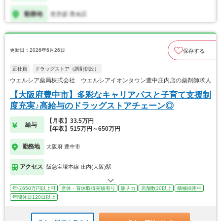
更新日：2026年6月26日
保存する
正社員
ドラッグストア（調剤併設）
ウエルシア薬局株式会社 ウエルシアイオンタウン豊中庄内店の薬剤師求人
【大阪府豊中市】多彩なキャリアパスと子育て支援制
度充実♪高給与のドラッグストアチェーン◎
【月収】33.5万円
給与
【年収】515万円～650万円
勤務地
大阪府 豊中市
アクセス
阪急宝塚本線 庄内(大阪)駅
年収650万円以上可
産休・育休取得実績有り
駅チカ
店舗数30以上
積極採用中
年間休日120日以上