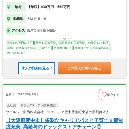
給与
【年収】430万円～560万円
勤務地
大阪府 豊中市
アクセス
阪急宝塚本線 岡町駅
年収550万円以上可
新卒も応募可能
未経験者も応募可能
残業月10ｈ以下
産休・育休取得実績有り
駅チカ
店舗数30以上
積極採用中
在宅業務あり
WEB面接OK
求人の詳細を見る
この求人に興味がある
更新日：2026年6月26日
保存する
正社員
ドラッグストア（調剤併設）
ウエルシア薬局株式会社 ウエルシア豊中豊南町東店の薬剤師求人
【大阪府豊中市】多彩なキャリアパスと子育て支援制
度充実♪高給与のドラッグストアチェーン◎