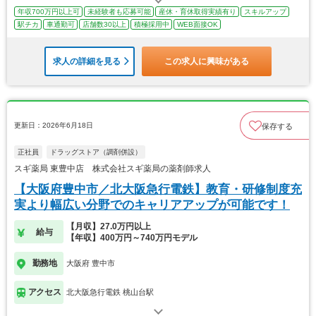
年収700万円以上可
未経験者も応募可能
産休・育休取得実績有り
スキルアップ
駅チカ
車通勤可
店舗数30以上
積極採用中
WEB面接OK
求人の詳細を見る
この求人に興味がある
更新日：2026年6月18日
保存する
正社員
ドラッグストア（調剤併設）
スギ薬局 東豊中店 株式会社スギ薬局の薬剤師求人
【大阪府豊中市／北大阪急行電鉄】教育・研修制度充
実より幅広い分野でのキャリアアップが可能です！
【月収】27.0万円以上
給与
【年収】400万円～740万円モデル
勤務地
大阪府 豊中市
アクセス
北大阪急行電鉄 桃山台駅