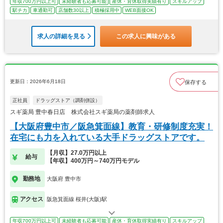
年収700万円以上可
未経験者も応募可能
産休・育休取得実績有り
スキルアップ
駅チカ
車通勤可
店舗数30以上
積極採用中
WEB面接OK
求人の詳細を見る
この求人に興味がある
更新日：2026年6月18日
保存する
正社員
ドラッグストア（調剤併設）
スギ薬局 豊中春日店 株式会社スギ薬局の薬剤師求人
【大阪府豊中市／阪急箕面線】教育・研修制度充実！
在宅にも力を入れている大手ドラッグストアです。
【月収】27.0万円以上
給与
【年収】400万円～740万円モデル
勤務地
大阪府 豊中市
アクセス
阪急箕面線 桜井(大阪)駅
年収700万円以上可
未経験者も応募可能
産休・育休取得実績有り
スキルアップ