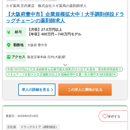
スギ薬局 庄内東店 株式会社スギ薬局の薬剤師求人
【大阪府豊中市】企業規模拡大中！大手調剤併設ドラ
ッグチェーンの薬剤師求人
【月収】27.0万円以上
給与
【年収】400万円～740万円モデル
勤務地
大阪府 豊中市
アクセス
阪急宝塚本線 庄内(大阪)駅
年収700万円以上可
未経験者も応募可能
残業月10ｈ以下
産休・育休取得実績有り
スキルアップ
駅チカ
店舗数30以上
積極採用中
夏～秋入職可
WEB面接OK
求人の詳細を見る
この求人に興味がある
更新日：2026年6月18日
保存する
正社員
ドラッグストア（調剤併設）