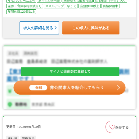
年収700万円以上可
新卒も応募可能
未経験者も応募可能
住宅補助（手当）あり
産休・育休取得実績有り
スキルアップ
駅チカ
店舗数30以上
積極採用中
年間休日120日以上
求人の詳細を見る
この求人に興味がある
更新日：2026年6月19日
保存する
正社員
調剤薬局