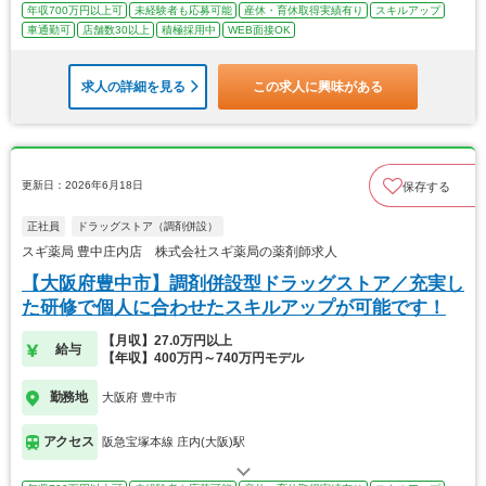
年収700万円以上可
未経験者も応募可能
産休・育休取得実績有り
スキルアップ
車通勤可
店舗数30以上
積極採用中
WEB面接OK
求人の詳細を見る
この求人に興味がある
更新日：2026年6月18日
保存する
正社員
ドラッグストア（調剤併設）
スギ薬局 豊中庄内店 株式会社スギ薬局の薬剤師求人
【大阪府豊中市】調剤併設型ドラッグストア／充実し
た研修で個人に合わせたスキルアップが可能です！
【月収】27.0万円以上
給与
【年収】400万円～740万円モデル
勤務地
大阪府 豊中市
アクセス
阪急宝塚本線 庄内(大阪)駅