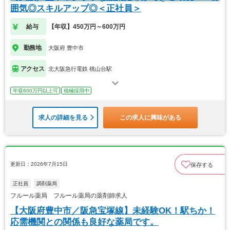
囲気◎スキルアップ◎＜正社員＞
給与
【年収】450万円～600万円
勤務地
大阪府 豊中市
アクセス
北大阪急行電鉄 桃山台駅
年収600万円以上可
積極採用中
求人の詳細を見る
この求人に興味がある
更新日：2026年7月15日
保存する
正社員
調剤薬局
フルール薬局 フルール薬局の薬剤師求人
【大阪府豊中市／阪急宝塚線】未経験OK！駅ちか！
応需機関との関係も良好な薬局です。