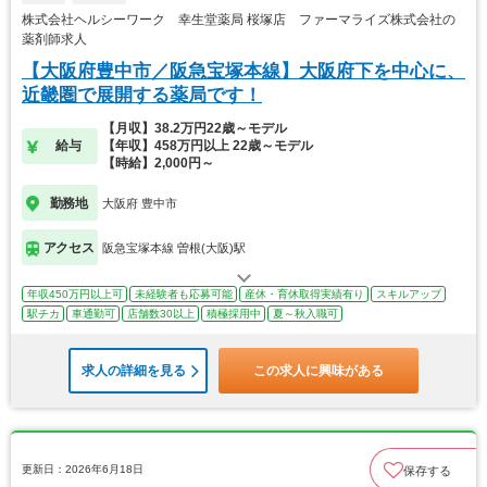
株式会社ヘルシーワーク 幸生堂薬局 桜塚店 ファーマライズ株式会社の
薬剤師求人
【大阪府豊中市／阪急宝塚本線】大阪府下を中心に、
近畿圏で展開する薬局です！
【月収】38.2万円22歳～モデル
給与
【年収】458万円以上 22歳～モデル
【時給】2,000円～
勤務地
大阪府 豊中市
アクセス
阪急宝塚本線 曽根(大阪)駅
年収450万円以上可
未経験者も応募可能
産休・育休取得実績有り
スキルアップ
駅チカ
車通勤可
店舗数30以上
積極採用中
夏～秋入職可
求人の詳細を見る
この求人に興味がある
更新日：2026年6月18日
保存する