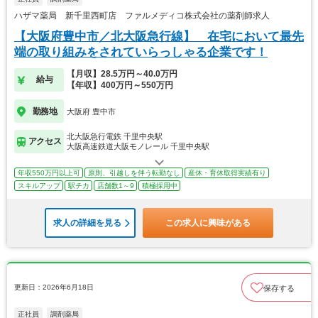
ハザマ薬局 新千里西町店 ファルメディコ株式会社の薬剤師求人
【大阪府豊中市／北大阪急行線】 在宅において最先
端の取り組みをされていらっしゃる企業です！
【月収】28.5万円～40.0万円
給与
【年収】400万円～550万円
勤務地
大阪府 豊中市
北大阪急行電鉄 千里中央駅
アクセス
大阪高速鉄道大阪モノレール 千里中央駅
年収550万円以上可
原則、引越しを伴う転勤なし
産休・育休取得実績有り
スキルアップ
駅チカ
店舗数1～9
積極採用中
求人の詳細を見る
この求人に興味がある
更新日：2026年6月18日
保存する
正社員
調剤薬局