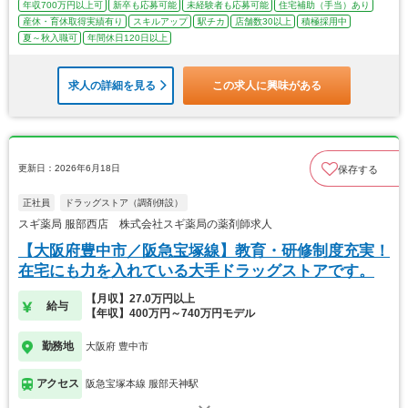
年収700万円以上可
新卒も応募可能
未経験者も応募可能
住宅補助（手当）あり
産休・育休取得実績有り
スキルアップ
駅チカ
店舗数30以上
積極採用中
夏～秋入職可
年間休日120日以上
求人の詳細を見る
この求人に興味がある
更新日：2026年6月18日
保存する
正社員
ドラッグストア（調剤併設）
スギ薬局 服部西店 株式会社スギ薬局の薬剤師求人
【大阪府豊中市／阪急宝塚線】教育・研修制度充実！
在宅にも力を入れている大手ドラッグストアです。
【月収】27.0万円以上
給与
【年収】400万円～740万円モデル
勤務地
大阪府 豊中市
アクセス
阪急宝塚本線 服部天神駅