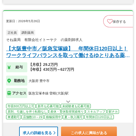
更新日：2026年5月26日
保存する
正社員
調剤薬局
そね薬局 有限会社イトーヤク の薬剤師求人
【大阪豊中市／阪急宝塚線】 年間休日120日以上！
ワークライフバランスを取って働けるゆとりある薬
局。
【月収】29.2万円
給与
【年収】430万円～627万円
勤務地
大阪府 豊中市
アクセス
阪急宝塚本線 曽根(大阪)駅
年収600万円以上可
新卒も応募可能
未経験者も応募可能
原則、引越しを伴う転勤なし
産休・育休取得実績有り
スキルアップ
駅チカ
車通勤可
店舗数10～29
積極採用中
夏～秋入職可
年間休日120日以上
求人の詳細を見る
この求人に興味がある