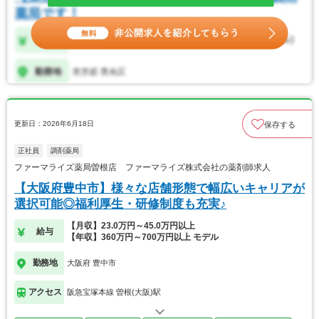
更新日：2026年6月18日
保存する
正社員
調剤薬局
ファーマライズ薬局曽根店 ファーマライズ株式会社の薬剤師求人
【大阪府豊中市】様々な店舗形態で幅広いキャリアが
選択可能◎福利厚生・研修制度も充実♪
【月収】23.0万円～45.0万円以上
給与
【年収】360万円～700万円以上 モデル
勤務地
大阪府 豊中市
アクセス
阪急宝塚本線 曽根(大阪)駅