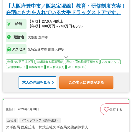
【大阪府豊中市／阪急宝塚線】教育・研修制度充実！
在宅にも力を入れている大手ドラッグストアです。
【月収】27.0万円以上
給与
【年収】400万円～740万円モデル
勤務地
大阪府 豊中市
アクセス
阪急宝塚本線 服部天神駅
年収700万円以上可
未経験者も応募可能
産休・育休取得実績有り
スキルアップ
店舗数30以上
積極採用中
夏～秋入職可
WEB面接OK
求人の詳細を見る
この求人に興味がある
更新日：2026年6月18日
保存する
正社員
ドラッグストア（調剤併設）
スギ薬局 西緑丘店 株式会社スギ薬局の薬剤師求人