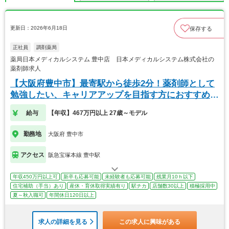
更新日：2026年6月18日
保存する
正社員
調剤薬局
薬局日本メディカルシステム 豊中店 日本メディカルシステム株式会社の
薬剤師求人
【大阪府豊中市】最寄駅から徒歩2分！薬剤師として
勉強したい、キャリアアップを目指す方におすすめで
す。
給与
【年収】467万円以上 27歳～モデル
勤務地
大阪府 豊中市
アクセス
阪急宝塚本線 豊中駅
年収450万円以上可
新卒も応募可能
未経験者も応募可能
残業月10ｈ以下
住宅補助（手当）あり
産休・育休取得実績有り
駅チカ
店舗数30以上
積極採用中
夏～秋入職可
年間休日120日以上
求人の詳細を見る
この求人に興味がある