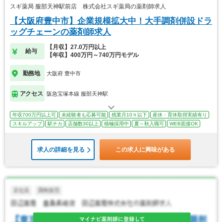
スギ薬局 服部天神駅前店 株式会社スギ薬局の薬剤師求人
【大阪府豊中市】企業規模拡大中！大手調剤併設ドラ
ッグチェーンの薬剤師求人
【月収】27.0万円以上
給与
【年収】400万円～740万円モデル
勤務地
大阪府 豊中市
アクセス
阪急宝塚本線 服部天神駅
年収700万円以上可
未経験者も応募可能
残業月10ｈ以下
産休・育休取得実績有り
スキルアップ
駅チカ
店舗数30以上
積極採用中
夏～秋入職可
WEB面接OK
求人の詳細を見る
この求人に興味がある