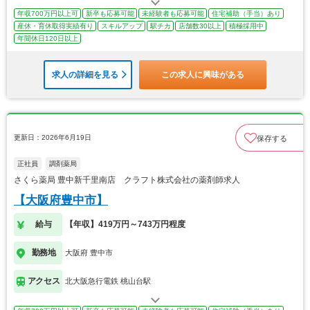
年収700万円以上可
新卒も応募可能
未経験者も応募可能
住宅補助（手当）あり
産休・育休取得実績有り
スキルアップ
駅チカ
店舗数30以上
積極採用中
年間休日120日以上
求人の詳細を見る
この求人に興味がある
更新日：2026年6月19日
保存する
正社員
調剤薬局
さくら薬局 豊中新千里南店 クラフト株式会社の薬剤師求人
【大阪府豊中市】
給与
【年収】419万円～743万円程度
勤務地
大阪府 豊中市
アクセス
北大阪急行電鉄 桃山台駅