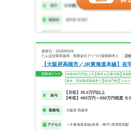
更新日：2026/05/26
たんぽぽ富田薬局 有限会社アイワの薬剤師求人
正
【大阪府高槻市／JR東海道本線】在
注目ポイント
年収550万円以上可
新卒も応募可能
未経
産休・育休取得実績有り
総合門前
スキル
【月収】35.0万円以上
給与
【年収】450万円～550万円程度 モ
大阪府 高槻市
勤務地
ＪＲ東海道本線(米原－神戸) 摂津富田駅
アクセス