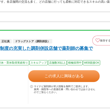
です。各店舗間の交流も多く、どの店舗に行っても柔軟に対応できるスキルの高い薬
保存す
正社員
ドラッグストア（調剤併設）
制度の充実した調剤併設店舗で薬剤師の募集で
産休・育休取得実績有り
スキルアップ
店舗数30以上
積極採用中
WEB面接OK
この求人に興味がある
マイナビ薬剤師が求人情報を無料でご提供します。
薬局・病院等への直接応募・問い合わせではありません
のでご安心ください。