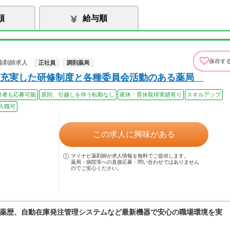
順
給与順
保存す
薬剤師求人
正社員
調剤薬局
 充実した研修制度と各種委員会活動のある薬局
験者も応募可能
原則、引越しを伴う転勤なし
産休・育休取得実績有り
スキルアップ
入職可
この求人に興味がある
マイナビ薬剤師が求人情報を無料でご提供します。
薬局・病院等への直接応募・問い合わせではありません
のでご安心ください。
薬歴、自動在庫発注管理システムなど最新機器で安心の職場環境を実