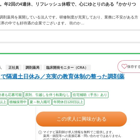
。年2回の4連休、リフレッシュ休暇で、心にゆとりのある『かかりつ
ア・調剤薬局を展開している法人です。研修制度が充実しており、業務に不安がある方
界の中でも好待遇の企業でございます。 街のか…
保存す
人
正社員
調剤薬局
臨床開発モニター（CRA）
まで隔週土日休み／充実の教育体制の整った調剤薬
験者も応募可能
原則、引越しを伴う転勤なし
住宅補助（手当）あり
0以上
積極採用中
夏～秋入職可
年間休日120日以上
この求人に興味がある
マイナビ薬剤師が求人情報を無料でご提供します。
薬局・病院等への直接応募・問い合わせではありません
のでご安心ください。