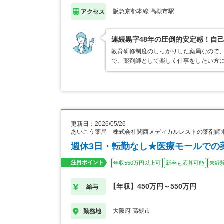
阪急京都本線 高槻市駅
アクセス
連続黒字48年の圧倒的安定感！自己
教育研修制度のしっかりした薬局なので
で、薬剤師として楽しく仕事をしたい方
更新日：2026/05/26
あいこう薬局 株式会社関西メディカルレストの薬剤師
週休3日・転勤なし★医療モールでの
注目ポイント
年収550万円以上可
新卒も応募可能
未経
【年収】450万円～550万円
給与
大阪府 高槻市
勤務地