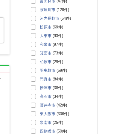
富田林市
(47件)
寝屋川市
(128件)
河内長野市
(54件)
松原市
(69件)
月
大東市
(93件)
和泉市
(97件)
箕面市
(73件)
柏原市
(29件)
羽曳野市
(59件)
る
門真市
(84件)
摂津市
(38件)
高石市
(34件)
藤井寺市
(42件)
東大阪市
(306件)
泉南市
(25件)
四條畷市
(50件)