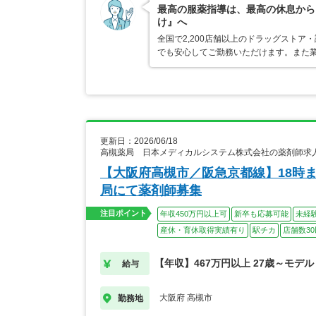
最高の服薬指導は、最高の休息から
け』へ
全国で2,200店舗以上のドラッグスト
でも安心してご勤務いただけます。また業
更新日：2026/06/18
高槻薬局 日本メディカルシステム株式会社の薬剤師求
【大阪府高槻市／阪急京都線】18時
局にて薬剤師募集
注目ポイント
年収450万円以上可
新卒も応募可能
未経
産休・育休取得実績有り
駅チカ
店舗数3
【年収】467万円以上 27歳～モデル
給与
大阪府 高槻市
勤務地