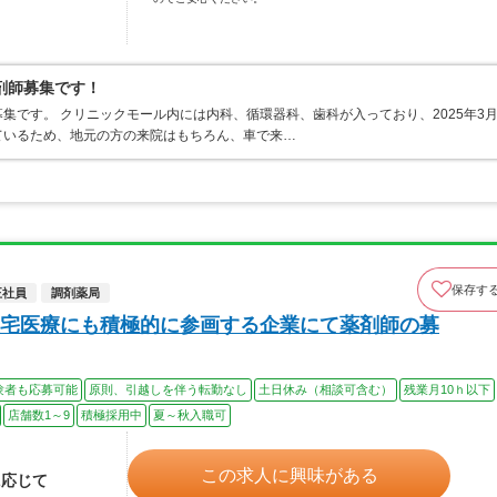
剤師募集です！
集です。 クリニックモール内には内科、循環器科、歯科が入っており、2025年3
ているため、地元の方の来院はもちろん、車で来…
保存す
正社員
調剤薬局
宅医療にも積極的に参画する企業にて薬剤師の募
験者も応募可能
原則、引越しを伴う転勤なし
土日休み（相談可含む）
残業月10ｈ以下
店舗数1～9
積極採用中
夏～秋入職可
この求人に興味がある
に応じて