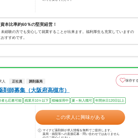
資本比率約60％の堅実経営！
、未経験の方でも安心して就業することが出来ます。福利厚生も充実していますの
におすすめです。
保存す
求人
正社員
調剤薬局
薬剤師募集（大阪府高槻市）
験者も応募可能
残業月10ｈ以下
積極採用中
夏～秋入職可
年間休日120日以上
この求人に興味がある
マイナビ薬剤師が求人情報を無料でご提供します。
薬局・病院等への直接応募・問い合わせではありません
のでご安心ください。