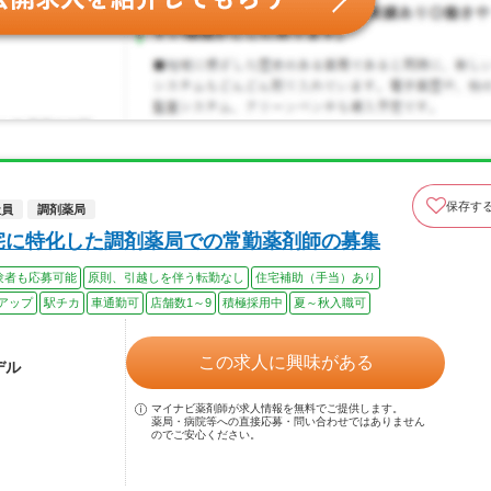
保存す
社員
調剤薬局
宅に特化した調剤薬局での常勤薬剤師の募集
験者も応募可能
原則、引越しを伴う転勤なし
住宅補助（手当）あり
アップ
駅チカ
車通勤可
店舗数1～9
積極採用中
夏～秋入職可
この求人に興味がある
デル
マイナビ薬剤師が求人情報を無料でご提供します。
薬局・病院等への直接応募・問い合わせではありません
のでご安心ください。