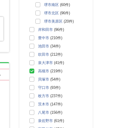
堺市南区
(60件)
堺市北区
(96件)
堺市美原区
(20件)
岸和田市
(96件)
豊中市
(210件)
池田市
(34件)
吹田市
(212件)
泉大津市
(41件)
高槻市
(219件)
る
貝塚市
(54件)
守口市
(93件)
枚方市
(237件)
茨木市
(147件)
八尾市
(156件)
泉佐野市
(61件)