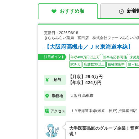
おすすめ順
新着
更新日：2026/06/18
きららみらい薬局 富田店 株式会社ファーマみらいの
【大阪府高槻市／ＪＲ東海道本線】
注目ポイント
年収400万円以上可
新卒も応募可能
未経
駅チカ
店舗数30以上
積極採用中
夏～秋
【月収】29.0万円
給与
【年収】424万円
大阪府 高槻市
勤務地
ＪＲ東海道本線(米原－神戸) 摂津富田駅
アクセス
大手医薬品卸のグループ企業！音声
現！