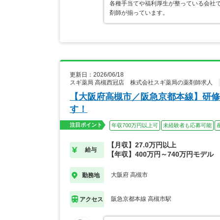
各種手当てや福利厚生が整っている会社
剤師が揃っています。
更新日：2026/06/18
スギ薬局 高槻西冠店 株式会社スギ薬局の薬剤師求人
【大阪府高槻市／阪急京都本線】研修
す！
注目ポイント
年収700万円以上可
未経験者も応募可能
【月収】27.0万円以上
給与
【年収】400万円～740万円モデル
大阪府 高槻市
勤務地
阪急京都本線 高槻市駅
アクセス