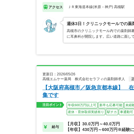
ＪＲ東海道本線(米原－神戸) 高槻駅
アクセス
週休3日！クリニックモールでの薬
高槻市のクリニックモール内での薬剤師募
に耳鼻科が開院します。広い道路に面し
更新日：2026/05/26
高槻エムケー薬局 株式会社セラフィの薬剤師求人
【大阪府高槻市／阪急京都本線】 在
集です
注目ポイント
年収600万円以上可
新卒も応募可能
未経
産休・育休取得実績有り
駅チカ
車通勤可
【月収】30.0万円～40.0万円
給与
【年収】430万円～600万円※経験