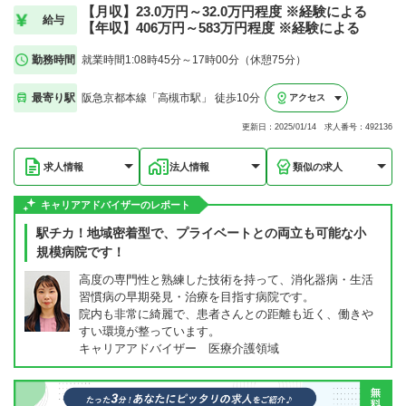
【月収】23.0万円～32.0万円程度 ※経験による
給与
【年収】406万円～583万円程度 ※経験による
勤務時間
就業時間1:08時45分～17時00分（休憩75分）
最寄り駅
阪急京都本線「高槻市駅」 徒歩10分
アクセス
更新日：2025/01/14 求人番号：492136
求人情報
法人情報
類似の求人
キャリアアドバイザーのレポート
駅チカ！地域密着型で、プライベートとの両立も可能な小
規模病院です！
高度の専門性と熟練した技術を持って、消化器病・生活
習慣病の早期発見・治療を目指す病院です。
院内も非常に綺麗で、患者さんとの距離も近く、働きや
すい環境が整っています。
キャリアアドバイザー 医療介護領域