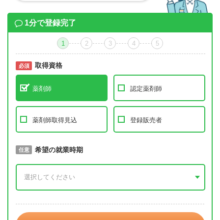
1分で登録完了
1
2
3
4
5
取得資格
必須
必須
薬剤師
認定薬剤師
薬剤師取得見込
登録販売者
取得予定年
希望の就業時期
必須
任意
年 3月