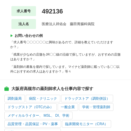
492136
求人番号
法人名
医療法人祥佑会 藤田胃腸科病院
お問い合わせの例
「求人番号〇〇〇〇〇〇に興味があるので、詳細を教えていただけます
か？」
「残業が少なめの店舗をJR〇〇線の沿線で探していますが、おすすめの店舗
はありますか？」
「薬剤師の募集を都内で探しています。マイナビ薬剤師に載っている〇〇以
外におすすめの求人はありますか？」等々
大阪府高槻市の薬剤師求人を仕事内容で探す
調剤薬局
病院・クリニック
ドラッグストア（調剤併設）
ドラッグストア（OTCのみ）
一般企業
学術・管理薬剤師
メディカルライター、 MSL、 DI、学術
品質管理・品質保証・PV・薬事
臨床開発モニター（CRA）