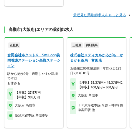
最近見た薬剤師求人をもっと見る
高槻市(大阪府)エリアの薬剤師求人
正社員
正社員
調剤薬局
合同会社ネクストK SmiLoop訪
株式会社メディカルかるがも か
問看護ステーション高槻ステーシ
るがも薬局 富田店
ョン
近畿圏に90店舗展開！年間休日123
日×スギHD母…
駅から徒歩2分！通勤しやすい職場
です◎
【月収】33.3万円～48.3万円位
お休みも…
【年収】400万円～580万円
【月収】27.5万円
大阪府 高槻市
【年収】385万円
大阪府 高槻市
ＪＲ東海道本線(米原－神戸) 摂
津富田駅 他
阪急京都本線 高槻市駅