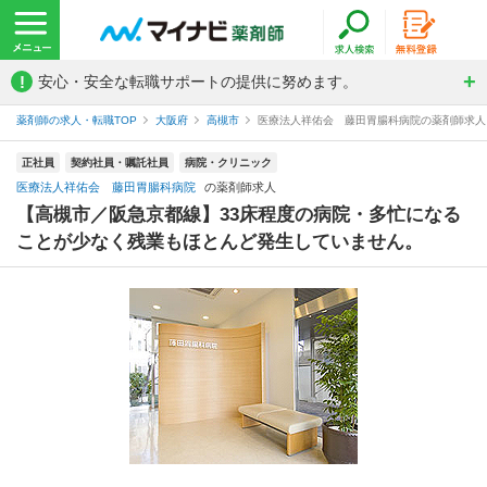
!
安心・安全な転職サポートの提供に努めます。
薬剤師の求人・転職TOP
大阪府
高槻市
医療法人祥佑会 藤田胃腸科病院の薬剤師求人
正社員
契約社員・嘱託社員
病院・クリニック
医療法人祥佑会 藤田胃腸科病院
の薬剤師求人
【高槻市／阪急京都線】33床程度の病院・多忙になる
ことが少なく残業もほとんど発生していません。