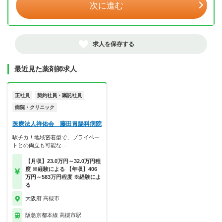
次に進む
求人を保存する
最近見た薬剤師求人
正社員
契約社員・嘱託社員
病院・クリニック
医療法人祥佑会 藤田胃腸科病院
駅チカ！地域密着型で、プライベー
トとの両立も可能な…
【月収】23.0万円～32.0万円程
度 ※経験による 【年収】406
万円～583万円程度 ※経験によ
る
大阪府 高槻市
阪急京都本線 高槻市駅