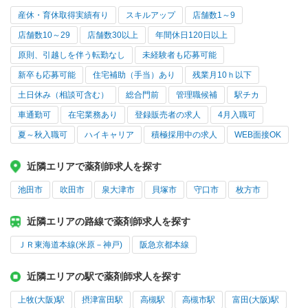
産休・育休取得実績有り
スキルアップ
店舗数1～9
店舗数10～29
店舗数30以上
年間休日120日以上
原則、引越しを伴う転勤なし
未経験者も応募可能
新卒も応募可能
住宅補助（手当）あり
残業月10ｈ以下
土日休み（相談可含む）
総合門前
管理職候補
駅チカ
車通勤可
在宅業務あり
登録販売者の求人
4月入職可
夏～秋入職可
ハイキャリア
積極採用中の求人
WEB面接OK
近隣エリアで薬剤師求人を探す
池田市
吹田市
泉大津市
貝塚市
守口市
枚方市
近隣エリアの路線で薬剤師求人を探す
ＪＲ東海道本線(米原－神戸)
阪急京都本線
近隣エリアの駅で薬剤師求人を探す
上牧(大阪)駅
摂津富田駅
高槻駅
高槻市駅
富田(大阪)駅