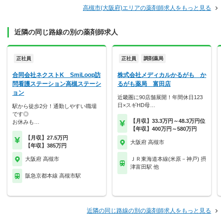
高槻市(大阪府)エリアの薬剤師求人をもっと見る
近隣の同じ路線の別の薬剤師求人
正社員
正社員
調剤薬局
合同会社ネクストK SmiLoop訪
株式会社メディカルかるがも か
問看護ステーション高槻ステーシ
るがも薬局 富田店
ョン
近畿圏に90店舗展開！年間休日123
日×スギHD母…
駅から徒歩2分！通勤しやすい職場
です◎
【月収】33.3万円～48.3万円位
お休みも…
【年収】400万円～580万円
【月収】27.5万円
大阪府 高槻市
【年収】385万円
大阪府 高槻市
ＪＲ東海道本線(米原－神戸) 摂
津富田駅 他
阪急京都本線 高槻市駅
近隣の同じ路線の別の薬剤師求人をもっと見る