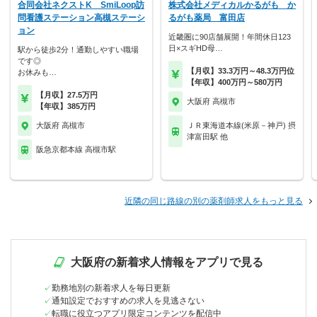
合同会社ネクストK SmiLoop訪
株式会社メディカルかるがも か
問看護ステーション高槻ステーシ
るがも薬局 富田店
ョン
近畿圏に90店舗展開！年間休日123
日×スギHD母…
駅から徒歩2分！通勤しやすい職場
です◎
【月収】33.3万円～48.3万円位
お休みも…
【年収】400万円～580万円
【月収】27.5万円
大阪府 高槻市
【年収】385万円
大阪府 高槻市
ＪＲ東海道本線(米原－神戸) 摂
津富田駅 他
阪急京都本線 高槻市駅
近隣の同じ路線の別の薬剤師求人をもっと見る
大阪府の新着求人情報をアプリで見る
勤務地別の新着求人を毎日更新
通知設定でおすすめの求人を見逃さない
転職に役立つアプリ限定コンテンツを配信中