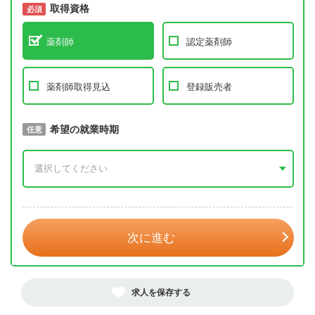
取得資格
必須
必須
薬剤師
認定薬剤師
薬剤師取得見込
登録販売者
取得予定年
希望の就業時期
必須
任意
年 3月
次に進む
求人を保存する