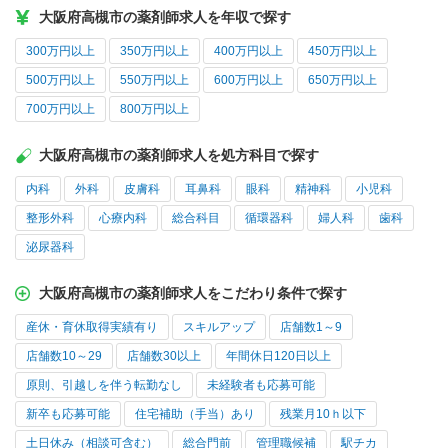
大阪府高槻市の薬剤師求人を年収で探す
300万円以上
350万円以上
400万円以上
450万円以上
500万円以上
550万円以上
600万円以上
650万円以上
700万円以上
800万円以上
大阪府高槻市の薬剤師求人を処方科目で探す
内科
外科
皮膚科
耳鼻科
眼科
精神科
小児科
整形外科
心療内科
総合科目
循環器科
婦人科
歯科
泌尿器科
大阪府高槻市の薬剤師求人をこだわり条件で探す
産休・育休取得実績有り
スキルアップ
店舗数1～9
店舗数10～29
店舗数30以上
年間休日120日以上
原則、引越しを伴う転勤なし
未経験者も応募可能
新卒も応募可能
住宅補助（手当）あり
残業月10ｈ以下
土日休み（相談可含む）
総合門前
管理職候補
駅チカ