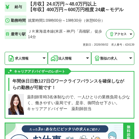
【月収】24.0万円～48.0万円以上
給与
【年収】400万円～600万円程度 24歳～モデル
勤務時間
就業時間1:09時00分～19時30分（休憩60分）
ＪＲ東海道本線(米原－神戸)「高槻駅」 徒歩
最寄り駅
アクセス
14分
更新日：2026/06/02 求人番号：424139
求人情報
法人情報
類似の求人
キャリアアドバイザーのレポート
年間休日日数127日◎ワークライフバランスを確保しなが
らの勤務が可能です！
薬剤師常時3名体制なので、一人ひとりの業務負荷も少な
く、働きやすい薬局です。是非、御問合せ下さい。
キャリアアドバイザー 薬剤師担当