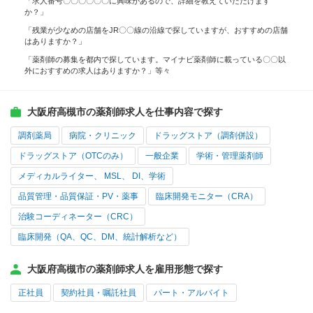
「求人番号〇〇〇〇〇〇に興味があるので、詳細を教えていただけます
か？」
「残業が少なめの店舗をJR〇〇線の沿線で探していますが、おすすめの店舗
はありますか？」
「薬剤師の募集を都内で探しています。マイナビ薬剤師に載っている〇〇以
外におすすめの求人はありますか？」等々
大阪府高槻市の薬剤師求人を仕事内容で探す
調剤薬局
病院・クリニック
ドラッグストア（調剤併設）
ドラッグストア（OTCのみ）
一般企業
学術・管理薬剤師
メディカルライター、 MSL、 DI、学術
品質管理・品質保証・PV・薬事
臨床開発モニター（CRA）
治験コーディネーター（CRC）
臨床開発（QA、QC、DM、統計解析など）
大阪府高槻市の薬剤師求人を雇用形態で探す
正社員
契約社員・嘱託社員
パート・アルバイト