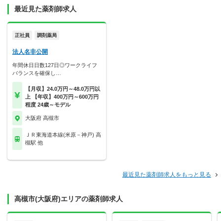
最近見た薬剤師求人
正社員
調剤薬局
法人名非公開
年間休日日数127日◎ワークライフ
バランスを確保し…
【月収】24.0万円～48.0万円以
上 【年収】400万円～600万円
程度 24歳～モデル
大阪府 高槻市
ＪＲ東海道本線(米原－神戸) 高
槻駅 他
最近見た薬剤師求人をもっと見る
高槻市(大阪府)エリアの薬剤師求人