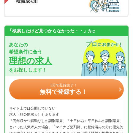
転職成功!!
「検索したけど見つからなかった・・」
方は
あなたの
希望条件に合う
理想の求人
をお探しします！
1分で登録完了！
無料で登録する！
サイト上では公開していない
求人（非公開求人）もあります
「高年収かつ転勤なしの調剤薬局」「土日休み＋平日休みの調剤薬局」
といった人気求人の場合、「マイナビ薬剤師」に登録済みの方に優先的