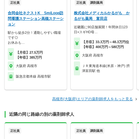
正社員
正社員
調剤薬局
合同会社ネクストK SmiLoop訪
株式会社メディカルかるがも か
問看護ステーション高槻ステーシ
るがも薬局 富田店
ョン
近畿圏に90店舗展開！年間休日123
日×スギHD母…
駅から徒歩2分！通勤しやすい職場
です◎
【月収】33.3万円～48.3万円位
お休みも…
【年収】400万円～580万円
【月収】27.5万円
大阪府 高槻市
【年収】385万円
大阪府 高槻市
ＪＲ東海道本線(米原－神戸) 摂
津富田駅 他
阪急京都本線 高槻市駅
高槻市(大阪府)エリアの薬剤師求人をもっと見る
近隣の同じ路線の別の薬剤師求人
正社員
正社員
調剤薬局