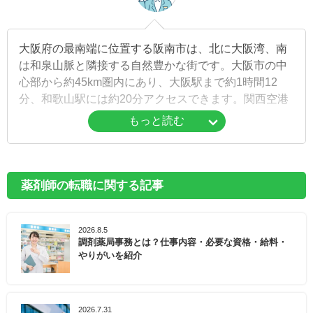
大阪府の最南端に位置する阪南市は、北に大阪湾、南
は和泉山脈と隣接する自然豊かな街です。大阪市の中
心部から約45km圏内にあり、大阪駅まで約1時間12
分、和歌山駅には約20分アクセスできます。関西空港
から約13km圏内で、周辺へのアクセスも良好です。
もっと読む
市内には、ビーチスポーツが楽しめる「せんなん里海
公園」や、白い砂浜が広がる「ぴちぴちビーチ（箱作
海水浴場）」、複合遊具や芝生広場などが整備された
薬剤師の転職に関する記事
「わんぱく王国」など、自然を楽しめるスポットが点
在しています。
2026.8.5
調剤薬局事務とは？仕事内容・必要な資格・給料・
阪南市では、市民の健康促進に向けて、保健師や管理
やりがいを紹介
栄養士による出張健康講座や、高齢者向けに介護予防
に必要な運動プログラムを提供する「元気しゃっきり
教室」などを実施しています。また、子育て家庭向け
2026.7.31