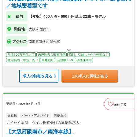
／地域密着型です
給与
【年収】400万円～600万円以上 22歳～モデル
勤務地
大阪府 阪南市
アクセス
南海電気鉄道 箱作駅
年収600万円以上可
未経験者も応募可能
原則、引越しを伴う転勤なし
住宅補助（手当）あり
車通勤可
店舗数1～9
積極採用中
求人の詳細を見る
この求人に興味がある
更新日：2026年5月26日
保存する
正社員
パート・アルバイト
調剤薬局
カイセイ薬局 ウイル株式会社の薬剤師求人
【大阪府阪南市／南海本線】