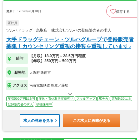
更新日：2026年6月18日
保存する
正社員
ツルハドラッグ 鳥取店 株式会社ツルハの登録販売者の求人
大手ドラッグチェーン・ツルハグループで登録販売者
募集！カウンセリング重視の接客を重視しています♪
【月収】18.0万円～28.5万円程度
給与
【年収】350万円～500万円
勤務地
大阪府 阪南市
アクセス
南海電気鉄道 鳥取ノ荘駅
年収500万円以上可
産休・育休取得実績有り
スキルアップ
駅チカ
店舗数30以上
登録販売者の求人
積極採用中
求人の詳細を見る
この求人に興味がある