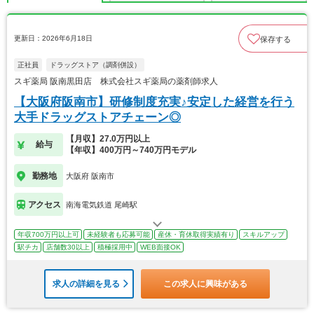
更新日：2026年6月18日
保存する
正社員
ドラッグストア（調剤併設）
スギ薬局 阪南黒田店 株式会社スギ薬局の薬剤師求人
【大阪府阪南市】研修制度充実♪安定した経営を行う
大手ドラッグストアチェーン◎
【月収】27.0万円以上
給与
【年収】400万円～740万円モデル
勤務地
大阪府 阪南市
アクセス
南海電気鉄道 尾崎駅
年収700万円以上可
未経験者も応募可能
産休・育休取得実績有り
スキルアップ
駅チカ
店舗数30以上
積極採用中
WEB面接OK
求人の詳細を見る
この求人に興味がある