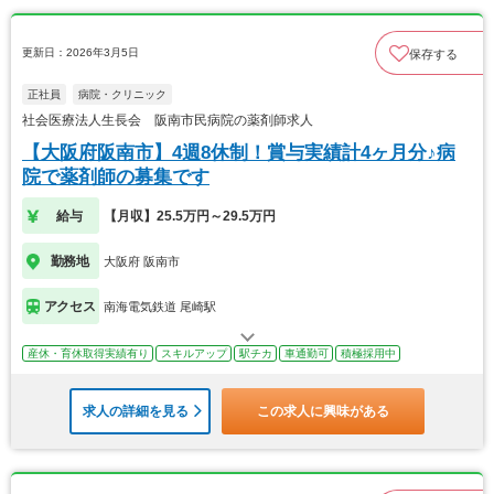
更新日：2026年3月5日
保存する
正社員
病院・クリニック
社会医療法人生長会 阪南市民病院の薬剤師求人
【大阪府阪南市】4週8休制！賞与実績計4ヶ月分♪病
院で薬剤師の募集です
給与
【月収】25.5万円～29.5万円
勤務地
大阪府 阪南市
アクセス
南海電気鉄道 尾崎駅
産休・育休取得実績有り
スキルアップ
駅チカ
車通勤可
積極採用中
求人の詳細を見る
この求人に興味がある