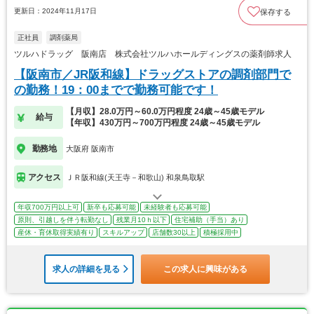
更新日：2024年11月17日
保存する
正社員
調剤薬局
ツルハドラッグ 阪南店 株式会社ツルハホールディングスの薬剤師求人
【阪南市／JR阪和線】ドラッグストアの調剤部門で
の勤務！19：00までで勤務可能です！
【月収】28.0万円～60.0万円程度 24歳～45歳モデル
給与
【年収】430万円～700万円程度 24歳～45歳モデル
勤務地
大阪府 阪南市
アクセス
ＪＲ阪和線(天王寺－和歌山) 和泉鳥取駅
年収700万円以上可
新卒も応募可能
未経験者も応募可能
原則、引越しを伴う転勤なし
残業月10ｈ以下
住宅補助（手当）あり
産休・育休取得実績有り
スキルアップ
店舗数30以上
積極採用中
求人の詳細を見る
この求人に興味がある