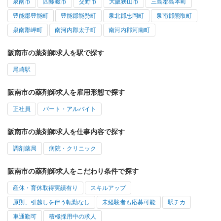
泉南市
四條畷市
交野市
大阪狭山市
三島郡島本町
豊能郡豊能町
豊能郡能勢町
泉北郡忠岡町
泉南郡熊取町
泉南郡岬町
南河内郡太子町
南河内郡河南町
阪南市の薬剤師求人を駅で探す
尾崎駅
阪南市の薬剤師求人を雇用形態で探す
正社員
パート・アルバイト
阪南市の薬剤師求人を仕事内容で探す
調剤薬局
病院・クリニック
阪南市の薬剤師求人をこだわり条件で探す
産休・育休取得実績有り
スキルアップ
原則、引越しを伴う転勤なし
未経験者も応募可能
駅チカ
車通勤可
積極採用中の求人