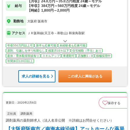
【月収】24.0万円～35.0万円程度 24歳～モデル
給与
【年収】384万円～560万円程度 24歳～モデル
【時給】1,800円～2,000円
勤務地
大阪府 阪南市
アクセス
ＪＲ阪和線(天王寺－和歌山) 和泉鳥取駅
年収550万円以上可
新卒も応募可能
未経験者も応募可能
原則、引越しを伴う転勤なし
残業月10ｈ以下
住宅補助（手当）あり
産休・育休取得実績有り
スキルアップ
車通勤可
店舗数1～9
積極採用中
年間休日120日以上
求人の詳細を見る
この求人に興味がある
更新日：2020年2月6日
保存する
正社員
調剤薬局
調剤薬局の薬剤師求人（法人名非公開 ※詳細はお問合せください）
【大阪府阪南市／南海本線沿線】アットホームな薬局