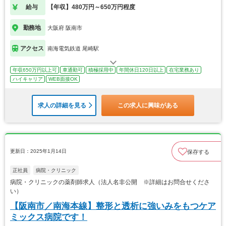
給与
【年収】480万円～650万円程度
勤務地
大阪府 阪南市
アクセス
南海電気鉄道 尾崎駅
年収650万円以上可
車通勤可
積極採用中
年間休日120日以上
在宅業務あり
ハイキャリア
WEB面接OK
求人の詳細を見る
この求人に興味がある
更新日：2025年1月14日
保存する
正社員
病院・クリニック
病院・クリニックの薬剤師求人（法人名非公開 ※詳細はお問合せくださ
い）
【阪南市／南海本線】整形と透析に強いみをもつケア
ミックス病院です！