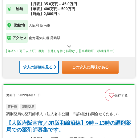
【月収】35.0万円～45.0万円
給与
【年収】400万円～500万円
【時給】2,600円～
勤務地
大阪府 阪南市
アクセス
南海電気鉄道 尾崎駅
年収500万円以上可
原則、引越しを伴う転勤なし
車通勤可
積極採用中
求人の詳細を見る
この求人に興味がある
更新日：2022年6月13日
保存する
正社員
調剤薬局
調剤薬局の薬剤師求人（法人名非公開 ※詳細はお問合せください）
【大阪府阪南市／JR阪和線沿線】9時～13時の調剤薬
局での薬剤師募集です。