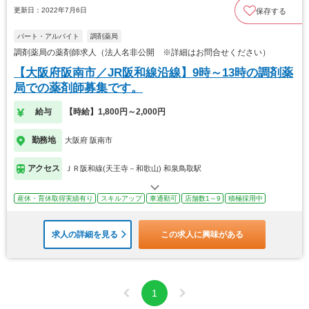
更新日：2022年7月6日
保存する
パート・アルバイト
調剤薬局
調剤薬局の薬剤師求人（法人名非公開 ※詳細はお問合せください）
【大阪府阪南市／JR阪和線沿線】9時～13時の調剤薬
局での薬剤師募集です。
給与
【時給】1,800円～2,000円
勤務地
大阪府 阪南市
アクセス
ＪＲ阪和線(天王寺－和歌山) 和泉鳥取駅
産休・育休取得実績有り
スキルアップ
車通勤可
店舗数1～9
積極採用中
求人の詳細を見る
この求人に興味がある
1