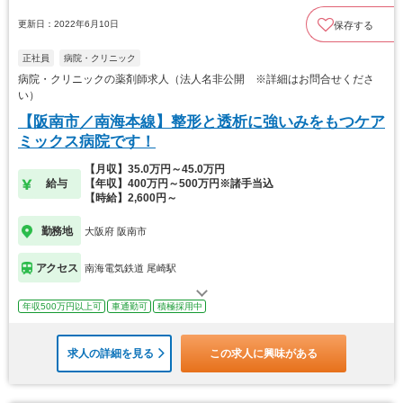
更新日：2022年6月10日
保存する
正社員
病院・クリニック
病院・クリニックの薬剤師求人（法人名非公開 ※詳細はお問合せくださ
い）
【阪南市／南海本線】整形と透析に強いみをもつケア
ミックス病院です！
【月収】35.0万円～45.0万円
給与
【年収】400万円～500万円※諸手当込
【時給】2,600円～
勤務地
大阪府 阪南市
アクセス
南海電気鉄道 尾崎駅
年収500万円以上可
車通勤可
積極採用中
求人の詳細を見る
この求人に興味がある