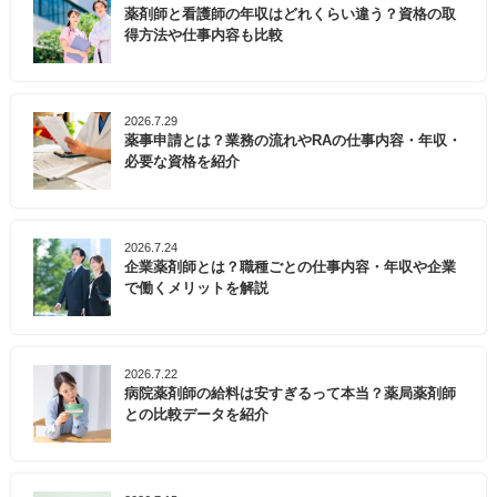
に離乳食講習会、ぱくぱく幼児食教室なども開講し、
薬剤師と看護師の年収はどれくらい違う？資格の取
幅広い世代に向けた健康増進を支援しています。
得方法や仕事内容も比較
そんな阪南市でのキャリアをお考えの方は、ぜひ一度
マイナビ薬剤師にご相談ください。
2026.7.29
薬事申請とは？業務の流れやRAの仕事内容・年収・
必要な資格を紹介
2026.7.24
企業薬剤師とは？職種ごとの仕事内容・年収や企業
で働くメリットを解説
2026.7.22
病院薬剤師の給料は安すぎるって本当？薬局薬剤師
との比較データを紹介