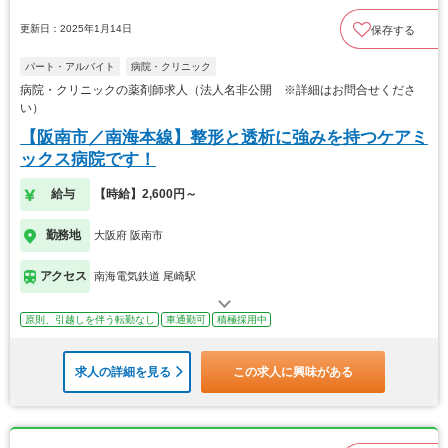
更新日：2025年1月14日
保存する
パート・アルバイト
病院・クリニック
病院・クリニックの薬剤師求人（法人名非公開 ※詳細はお問合せくださ
い）
【阪南市／南海本線】整形と透析に強みを持つケアミ
ックス病院です！
給与
【時給】2,600円～
勤務地
大阪府 阪南市
アクセス
南海電気鉄道 尾崎駅
原則、引越しを伴う転勤なし
車通勤可
積極採用中
求人の詳細を見る
この求人に興味がある