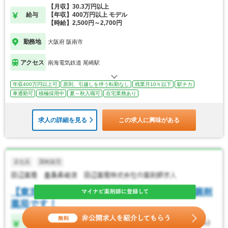
【月収】30.3万円以上
給与
【年収】400万円以上 モデル
【時給】2,500円～2,700円
勤務地
大阪府 阪南市
アクセス
南海電気鉄道 尾崎駅
年収400万円以上可
原則、引越しを伴う転勤なし
残業月10ｈ以下
駅チカ
車通勤可
積極採用中
夏～秋入職可
在宅業務あり
求人の詳細を見る
この求人に興味がある