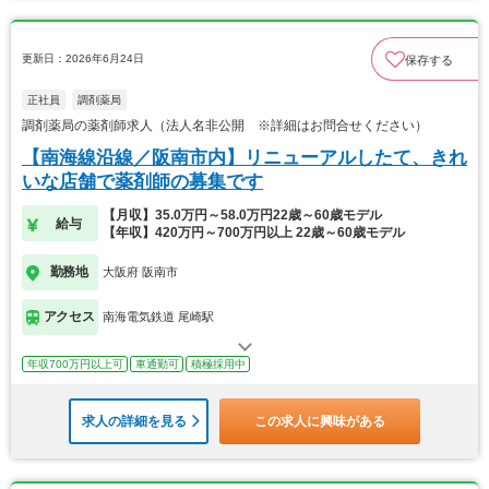
更新日：2026年6月24日
保存する
正社員
調剤薬局
調剤薬局の薬剤師求人（法人名非公開 ※詳細はお問合せください）
【南海線沿線／阪南市内】リニューアルしたて、きれ
いな店舗で薬剤師の募集です
【月収】35.0万円～58.0万円22歳～60歳モデル
給与
【年収】420万円～700万円以上 22歳～60歳モデル
勤務地
大阪府 阪南市
アクセス
南海電気鉄道 尾崎駅
年収700万円以上可
車通勤可
積極採用中
求人の詳細を見る
この求人に興味がある