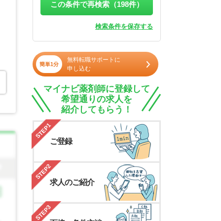
この条件で再検索（
198
件）
検索条件を保存する
無料転職サポートに
簡単1分
申し込む
マイナビ薬剤師に登録して
希望通りの求人を
紹介してもらう！
STEP1
ご登録
STEP2
求人のご紹介
STEP3