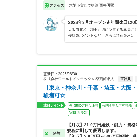
大阪市営四つ橋線 西梅田駅
アクセス
2026年3月オープン★年間休日1
大阪市北区、梅田近辺に位置する薬局にお
接対策ポイントなど、さらに詳細をお話
更新日：2026/06/30
株式会社ワールドインテック の薬剤師求人
正社員
【東京・神奈川・千葉・埼玉・大阪・
験者可☆
注目ポイント
年収500万円以上可
未経験者も応募可能
WEB面接OK
【月収】21.0万円経験・能力・資
規程に則して優遇します。
給与
【年収】300万円～500万円経験・