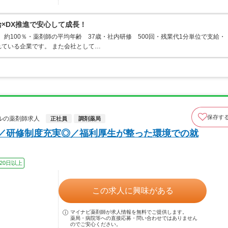
給×DX推進で安心して成長！
 約100％・薬剤師の平均年齢 37歳・社内研修 500回・残業代1分単位で支給・
れている企業です。 また会社として…
保存す
ルの薬剤師求人
正社員
調剤薬局
★／研修制度充実◎／福利厚生が整った環境での就
20日以上
この求人に興味がある
マイナビ薬剤師が求人情報を無料でご提供します。
薬局・病院等への直接応募・問い合わせではありません
のでご安心ください。