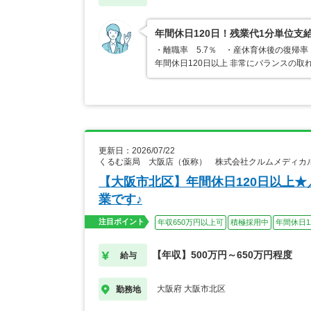
年間休日120日！残業代1分単位支
・離職率 5.7％ ・産休育休後の復帰率
年間休日120日以上 非常にバランスの取
更新日：2026/07/22
くるむ薬局 大阪店（仮称） 株式会社クルムメディカ
【大阪市北区】年間休日120日以上
業です♪
注目ポイント
年収650万円以上可
積極採用中
年間休日1
【年収】500万円～650万円程度
給与
大阪府 大阪市北区
勤務地