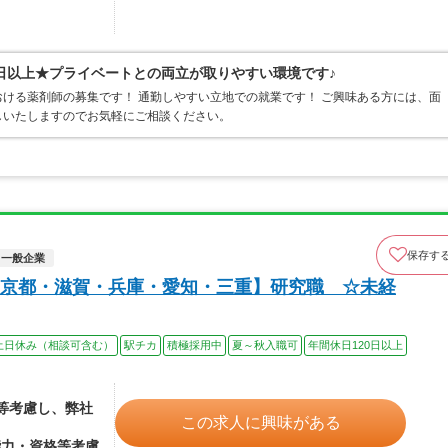
20日以上★プライベートとの両立が取りやすい環境です♪
ける薬剤師の募集です！ 通勤しやすい立地での就業です！ ご興味ある方には、面
しいたしますのでお気軽にご相談ください。
保存す
一般企業
京都・滋賀・兵庫・愛知・三重】研究職 ☆未経
土日休み（相談可含む）
駅チカ
積極採用中
夏～秋入職可
年間休日120日以上
格等考慮し、弊社
この求人に興味がある
能力・資格等考慮