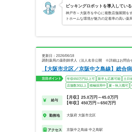
ピッキングロボットを導入している
神戸市～大阪市を中心に複数店舗展開を
トホームな環境が魅力の定着率の高い薬局
更新日：2026/06/18
調剤薬局の薬剤師求人（法人名非公開 ※詳細はお問合
【大阪市北区／京阪中之島線】総合病
注目ポイント
年収650万円以上可
新卒も応募可能
土日
店舗数30以上
積極採用中
夏～秋入職可
【月収】25.0万円～45.0万円
給与
【年収】450万円～650万円
大阪府 大阪市北区
勤務地
京阪中之島線 中之島駅
アクセス