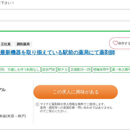
せ下さい！
保存す
正社員
調剤薬局
最新機器を取り揃えている駅前の薬局にて薬剤師
原則、引越しを伴う転勤なし
総合門前
駅チカ
店舗数10～29
積極採用中
夏～秋入職
デル
この求人に興味がある
マイナビ薬剤師が求人情報を無料でご提供します。
薬局・病院等への直接応募・問い合わせではありません
のでご安心ください。
本線(米原－神戸)