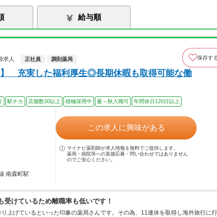
順
給与順
保存す
師求人
正社員
調剤薬局
】 充実した福利厚生◎長期休暇も取得可能な働
り
駅チカ
店舗数30以上
積極採用中
夏～秋入職可
年間休日120日以上
この求人に興味がある
マイナビ薬剤師が求人情報を無料でご提供します。
薬局・病院等への直接応募・問い合わせではありません
のでご安心ください。
線 南森町駅
定も受けているため離職率も低いです！
り上げているといった印象の薬局さんです。その為、11連休を取得し海外旅行に