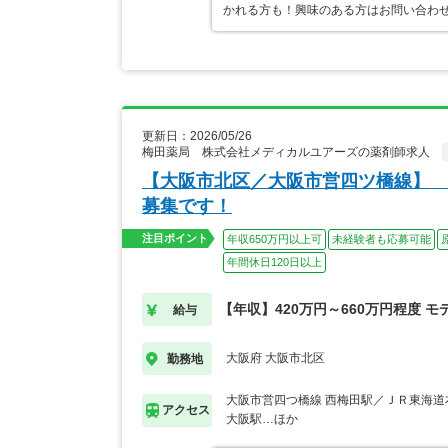
かれる方も！興味のある方はお問い合わ
更新日：2026/05/26
梅田薬局 株式会社メディカルユアーズの薬剤師求人
【大阪市北区／大阪市営四ツ橋線】 
募集です！
注目ポイント
年収650万円以上可
未経験者も応募可能
年間休日120日以上
【年収】420万円～660万円程度 モ
給与
大阪府 大阪市北区
勤務地
大阪市営四つ橋線 西梅田駅／ＪＲ東海道
アクセス
大阪駅…ほか