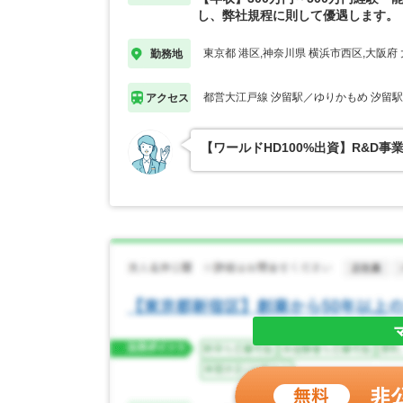
し、弊社規程に則して優遇します。
東京都 港区,神奈川県 横浜市西区,大阪府
勤務地
都営大江戸線 汐留駅／ゆりかもめ 汐留
アクセス
【ワールドHD100%出資】R&D