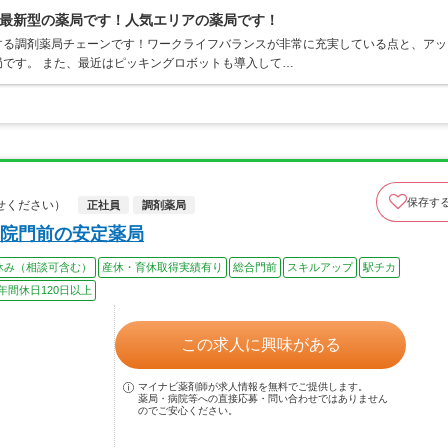
最新型の薬局です！人気エリアの薬局です！
する調剤薬局チェーンです！ワークライフバランスが非常に充実している点と、アッ
です。 また、最近はピッキングロボットも導入して…
保存す
せください）
正社員
調剤薬局
院門前の安定薬局
休み（相談可含む）
産休・育休取得実績有り
総合門前
スキルアップ
駅チカ
年間休日120日以上
この求人に興味がある
マイナビ薬剤師が求人情報を無料でご提供します。
薬局・病院等への直接応募・問い合わせではありません
のでご安心ください。