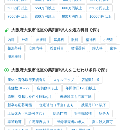
500万円以上
550万円以上
600万円以上
650万円以上
700万円以上
800万円以上
900万円以上
1000万円以上
大阪府大阪市北区の薬剤師求人を処方科目で探す
内科
外科
皮膚科
耳鼻科
眼科
精神科
小児科
整形外科
心療内科
総合科目
循環器科
婦人科
歯科
泌尿器科
大阪府大阪市北区の薬剤師求人をこだわり条件で探す
産休・育休取得実績有り
スキルアップ
店舗数1～9
店舗数10～29
店舗数30以上
年間休日120日以上
原則、引越しを伴う転勤なし
未経験者も応募可能
新卒も応募可能
住宅補助（手当）あり
残業月10ｈ以下
土日休み（相談可含む）
総合門前
管理職候補
駅チカ
車通勤可
在宅業務あり
登録販売者の求人
夏～秋入職可