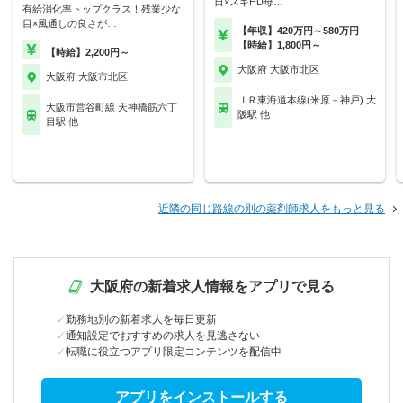
日×スギHD母…
有給消化率トップクラス！残業少な
目×風通しの良さが…
【年収】420万円～580万円
【時給】1,800円～
【時給】2,200円～
大阪府 大阪市北区
大阪府 大阪市北区
ＪＲ東海道本線(米原－神戸) 大
大阪市営谷町線 天神橋筋六丁
阪駅 他
目駅 他
近隣の同じ路線の別の薬剤師求人をもっと見る
大阪府の新着求人情報をアプリで見る
勤務地別の新着求人を毎日更新
通知設定でおすすめの求人を見逃さない
転職に役立つアプリ限定コンテンツを配信中
アプリをインストールする