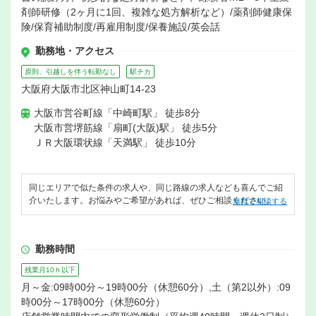
剤師研修（2ヶ月に1回、複雑な処方解析など）/薬剤師健康保
険/保育補助制度/再雇用制度/保養施設/英会話
勤務地・アクセス
原則、引越しを伴う転勤なし
駅チカ
大阪府大阪市北区神山町14-23
大阪市営谷町線「中崎町駅」 徒歩8分
大阪市営堺筋線「扇町(大阪)駅」 徒歩5分
ＪＲ大阪環状線「天満駅」 徒歩10分
同じエリアで似た条件の求人や、同じ路線の求人なども喜んでご紹
介いたします。お悩みやご希望があれば、ぜひご相談ください。
無料で相談する
勤務時間
残業月10ｈ以下
月～金:09時00分～19時00分（休憩60分）,土（第2以外）:09
時00分～17時00分（休憩60分）