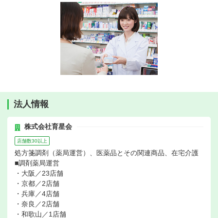
法人情報
株式会社育星会
店舗数30以上
処方箋調剤（薬局運営）、医薬品とその関連商品、在宅介護
■調剤薬局運営
・大阪／23店舗
・京都／2店舗
・兵庫／4店舗
・奈良／2店舗
・和歌山／1店舗