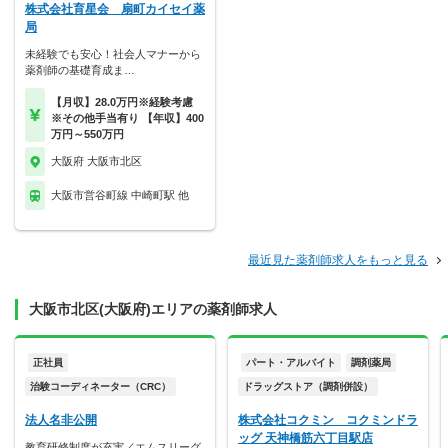
株式会社育星会 扇町カイセイ薬
局
未経験でも安心！社会人マナーから
薬剤師の基礎育成ま…
【月収】28.0万円※経験考慮
※その他手当有り 【年収】400
万円～550万円
大阪府 大阪市北区
大阪市営谷町線 中崎町駅 他
最近見た薬剤師求人をもっと見る
大阪市北区(大阪府)エリアの薬剤師求人
正社員
パート・アルバイト
調剤薬局
治験コーディネーター（CRC）
ドラッグストア（調剤併設）
法人名非公開
株式会社コクミン コクミンドラ
ッグ 天神橋筋六丁目駅店
教育研修制度が充実／エムスリーグ