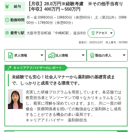
【月収】28.0万円※経験考慮 ※その他手当有り
給与
【年収】400万円～550万円
月～金:09時00分～19時00分（休憩60分）,土（第2以外）:09時
勤務時間
00分～17時00分（休憩60分）
最寄り駅
大阪市営谷町線「中崎町駅」 徒歩8分
アクセス
更新日：2025/11/07 求人番号：507895
求人情報
法人情報
類似の求人
キャリアアドバイザーのレポート
未経験でも安心！社会人マナーから薬剤師の基礎育成ま
で、しっかりと成長できる環境です。
充実した研修プログラムを用意しています。各店舗では
教育担当者とマンツーマンで様々なカリキュラムをこな
し、着実に理解を深めていけます。また、月に一度の研
修会・医療関係者を招いての勉強会など薬剤師とし成長
することができる機会の多い薬局です。
キャリアアドバイザー 薬剤師担当