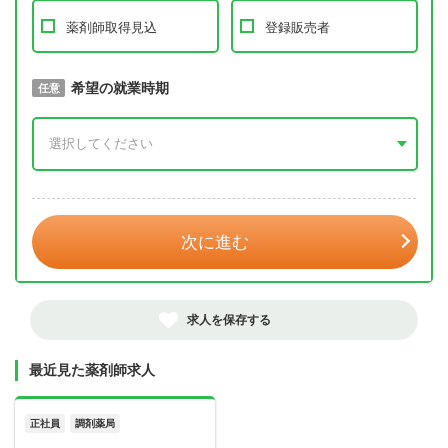
薬剤師取得見込
登録販売者
取得予定年
希望の就業時期
必須
任意
年 3月
次に進む
求人を保存する
最近見た薬剤師求人
正社員
調剤薬局