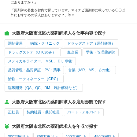
はありますか？」
「薬剤師の募集を都内で探しています。マイナビ薬剤師に載っている〇〇以
外におすすめの求人はありますか？」等々
大阪府大阪市北区の薬剤師求人を仕事内容で探す
調剤薬局
病院・クリニック
ドラッグストア（調剤併設）
ドラッグストア（OTCのみ）
一般企業
学術・管理薬剤師
メディカルライター、 MSL、 DI、学術
品質管理・品質保証・PV・薬事
営業（MR、MS、その他）
治験コーディネーター（CRC）
臨床開発（QA、QC、DM、統計解析など）
大阪府大阪市北区の薬剤師求人を雇用形態で探す
正社員
契約社員・嘱託社員
パート・アルバイト
大阪府大阪市北区の薬剤師求人を年収で探す
300万円以上
350万円以上
400万円以上
450万円以上