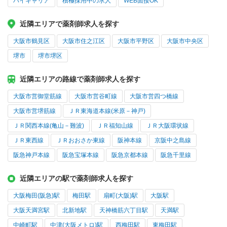
ハイキャリア
積極採用中の求人
WEB面接OK
近隣エリアで薬剤師求人を探す
大阪市鶴見区
大阪市住之江区
大阪市平野区
大阪市中央区
堺市
堺市堺区
近隣エリアの路線で薬剤師求人を探す
大阪市営御堂筋線
大阪市営谷町線
大阪市営四つ橋線
大阪市営堺筋線
ＪＲ東海道本線(米原－神戸)
ＪＲ関西本線(亀山－難波)
ＪＲ福知山線
ＪＲ大阪環状線
ＪＲ東西線
ＪＲおおさか東線
阪神本線
京阪中之島線
阪急神戸本線
阪急宝塚本線
阪急京都本線
阪急千里線
近隣エリアの駅で薬剤師求人を探す
大阪梅田(阪急)駅
梅田駅
扇町(大阪)駅
大阪駅
大阪天満宮駅
北新地駅
天神橋筋六丁目駅
天満駅
中崎町駅
中津(大阪メトロ)駅
西梅田駅
東梅田駅