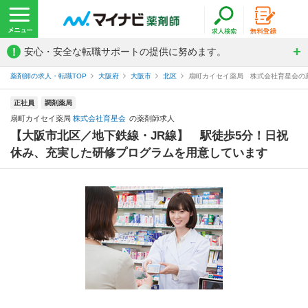
!
安心・安全な転職サポートの提供に努めます。
薬剤師の求人・転職TOP
大阪府
大阪市
北区
扇町カイセイ薬局 株式会社育星会の
正社員
調剤薬局
扇町カイセイ薬局
株式会社育星会
の薬剤師求人
【大阪市北区／地下鉄線・JR線】 駅徒歩5分！日祝
休み、充実した研修プログラムを用意しています