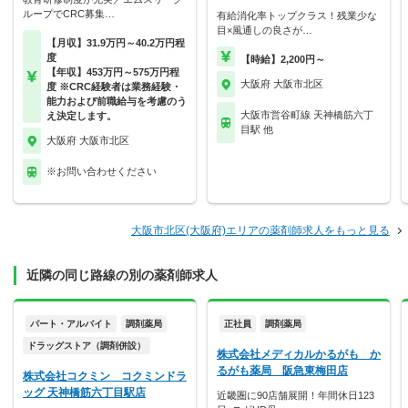
ループでCRC募集…
有給消化率トップクラス！残業少な
目×風通しの良さが…
【月収】31.9万円～40.2万円程
度
【時給】2,200円～
【年収】453万円～575万円程
大阪府 大阪市北区
度 ※CRC経験者は業務経験・
能力および前職給与を考慮のう
大阪市営谷町線 天神橋筋六丁
え決定します。
目駅 他
大阪府 大阪市北区
※お問い合わせください
大阪市北区(大阪府)エリアの薬剤師求人をもっと見る
近隣の同じ路線の別の薬剤師求人
パート・アルバイト
調剤薬局
正社員
調剤薬局
ドラッグストア（調剤併設）
株式会社メディカルかるがも か
るがも薬局 阪急東梅田店
株式会社コクミン コクミンドラ
ッグ 天神橋筋六丁目駅店
近畿圏に90店舗展開！年間休日123