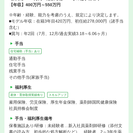
【年収】400万円～550万円
※年齢・経験、能力を考慮のうえ、規定により決定します。
■モデル年収：在籍3年目420万円、初任給278,000円（諸手当
含む）
■賞与：年2回（7月、12月/過去実績3.18～6.06ヶ月）
手当
住宅補助（手当）あり
通勤手当
住宅手当
残業手当
その他手当(家族手当)
福利厚生
産休・育休取得実績有り
スキルアップ
雇用保険、労災保険、厚生年金保険、薬剤師国民健康保険
社員持株会制度
手当・福利厚生備考
保養施設あり/研修：未経験者…新入社員薬剤師研修（添付文
書の読み方、初歩的な処方解析など）、経験者…2～3年生薬