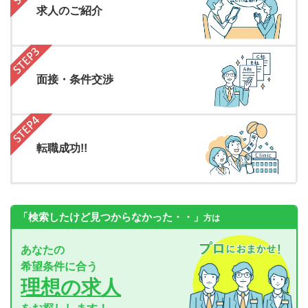
求人のご紹介
面接・条件交渉
転職成功!!
「検索したけど見つからなかった・・」
方は
あなたの
希望条件に合う
理想の求人