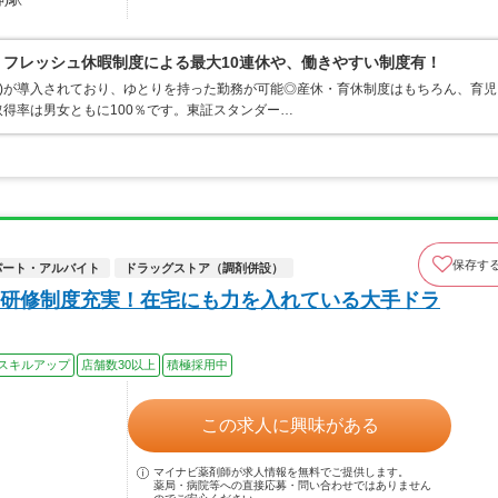
)駅
リフレッシュ休暇制度による最大10連休や、働きやすい制度有！
間制)が導入されており、ゆとりを持った勤務が可能◎産休・育休制度はもちろん、育児
得率は男女ともに100％です。東証スタンダー…
保存す
パート・アルバイト
ドラッグストア（調剤併設）
研修制度充実！在宅にも力を入れている大手ドラ
スキルアップ
店舗数30以上
積極採用中
この求人に興味がある
マイナビ薬剤師が求人情報を無料でご提供します。
薬局・病院等への直接応募・問い合わせではありません