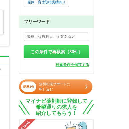
産休・育休取得実績有り
フリーワード
この条件で再検索（
30
件）
検索条件を保存する
る
無料転職サポートに
簡単1分
申し込む
マイナビ薬剤師に登録して
希望通りの求人を
紹介してもらう！
STEP1