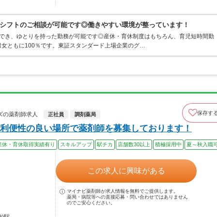
シフトのご相談が可能です◎働きやすい環境が整っています！
ができ、ゆとりを持った勤務が可能です◎産休・育休制度はもちろん、育児短時間勤
女ともに100％です。東証スタンダード上場企業のグ…
保存す
ズの薬剤師求人
正社員
調剤薬局
利便性の良い場所で薬剤師を募集しております！
産休・育休取得実績有り
スキルアップ
駅チカ
店舗数30以上
積極採用中
夏～秋入職
この求人に興味がある
マイナビ薬剤師が求人情報を無料でご提供します。
薬局・病院等への直接応募・問い合わせではありません
のでご安心ください。