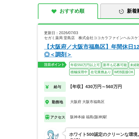
おすすめ順
新着
更新日：2026/07/03
セガミ薬局 堂島店 株式会社ココカラファインヘルスケ
【大阪府／大阪市福島区】年間休日12
◎＜調剤＞
注目ポイント
年収550万円以上可
新卒も応募可能
未経
積極採用中
在宅業務あり
WEB面接OK
【年収】430万円～560万円
給与
大阪府 大阪市福島区
勤務地
阪神本線 福島(阪神)駅
アクセス
ホワイト500認定のクリーンな環