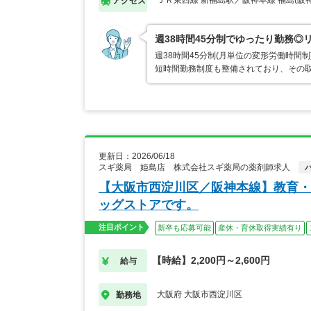
ＪＲ東西線 新福島駅／阪神本線 福島(阪神
アクセス
週38時間45分制でゆったり勤務◎
週38時間45分制(月単位の変形労働時
短時間勤務制度も整備されており、その取
更新日：2026/06/18
スギ薬局 姫島店 株式会社スギ薬局の薬剤師求人
【大阪市西淀川区／阪神本線】教育・
ッグストアです。
注目ポイント
新卒も応募可能
産休・育休取得実績有り
【時給】2,200円～2,600円
給与
大阪府 大阪市西淀川区
勤務地