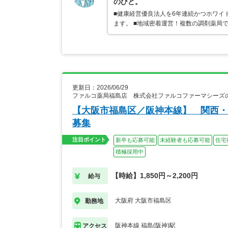
のびと。
■健康経営優良法人を6年連続かつホワイ
ます。 ■地域密着運営！複数の調剤薬局
更新日：2026/06/29
ファルコ薬局福島店 株式会社ファルコファーマシーズ
【大阪市福島区／阪神本線】 関西・
募集
注目ポイント
新卒も応募可能
未経験者も応募可能
住宅
積極採用中
【時給】1,850円～2,200円
給与
大阪府 大阪市福島区
勤務地
阪神本線 福島(阪神)駅
アクセス