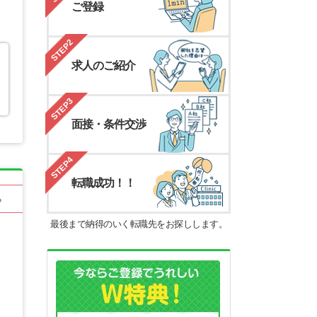
ご登録
STEP2
求人のご紹介
STEP3
面接・条件交渉
STEP4
転職成功！！
る
最後まで納得のいく転職先をお探しします。