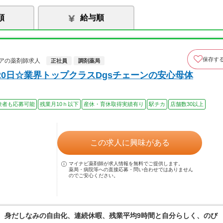
順
給与順
保存す
アの薬剤師求人
正社員
調剤薬局
0日☆業界トップクラスDgsチェーンの安心母体
験者も応募可能
残業月10ｈ以下
産休・育休取得実績有り
駅チカ
店舗数30以上
この求人に興味がある
マイナビ薬剤師が求人情報を無料でご提供します。
薬局・病院等への直接応募・問い合わせではありません
のでご安心ください。
境。身だしなみの自由化、連続休暇、残業平均9時間と自分らしく、のび