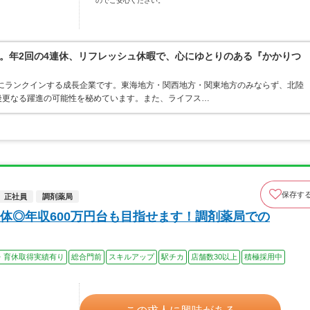
のでご安心ください。
。年2回の4連休、リフレッシュ休暇で、心にゆとりのある『かかりつ
位にランクインする成長企業です。東海地方・関西地方・関東地方のみならず、北陸
後更なる躍進の可能性を秘めています。また、ライフス…
保存す
正社員
調剤薬局
体◎年収600万円台も目指せます！調剤薬局での
・育休取得実績有り
総合門前
スキルアップ
駅チカ
店舗数30以上
積極採用中