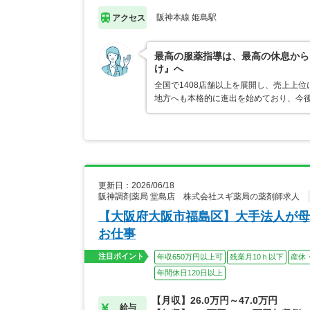
阪神本線 姫島駅
アクセス
最高の服薬指導は、最高の休息から
け』へ
全国で1408店舗以上を展開し、売上上
地方へも本格的に進出を始めており、今
更新日：2026/06/18
阪神調剤薬局 堂島店 株式会社スギ薬局の薬剤師求人
【大阪府大阪市福島区】大手法人が母
お仕事
注目ポイント
年収650万円以上可
残業月10ｈ以下
産休
年間休日120日以上
【月収】26.0万円～47.0万円
給与