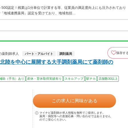
ト500認定！残業は1分単位で計算する等、従業員の満足度向上にも注力されており
で「地域連携薬局」認定を受けており、地域包括…
保存す
の薬剤師求人
パート・アルバイト
調剤薬局
北陸を中心に展開する大手調剤薬局にて薬剤師の
補助（手当）あり
産休・育休取得実績有り
スキルアップ
駅チカ
店舗数30以上
この求人に興味がある
マイナビ薬剤師が求人情報を無料でご提供します。
薬局・病院等への直接応募・問い合わせではありません
のでご安心ください。