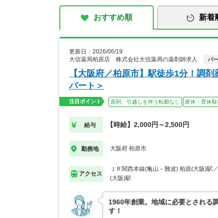
おすすめ順
新着
更新日：2026/06/19
大信薬局柏原店 株式会社大信薬局の薬剤師求人
パ
【大阪府／柏原市】駅徒歩1分！調剤
パート＞
注目ポイント
原則、引越しを伴う転勤なし
産休・育休取
【時給】2,000円～2,500円
給与
大阪府 柏原市
勤務地
ＪＲ関西本線(亀山－難波) 柏原(大阪)駅
アクセス
(大阪)駅
1960年創業。地域に必要とされ
す！