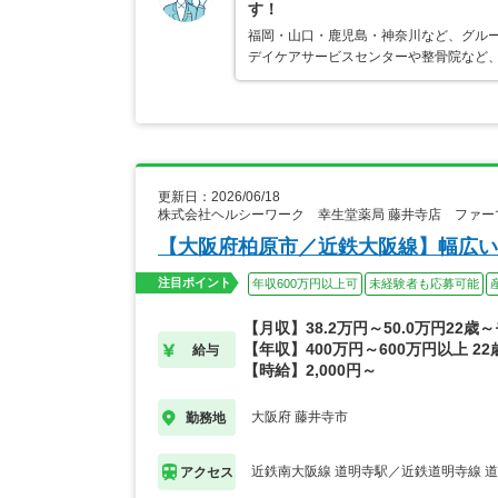
す！
福岡・山口・鹿児島・神奈川など、グルー
デイケアサービスセンターや整骨院など
更新日：2026/06/18
株式会社ヘルシーワーク 幸生堂薬局 藤井寺店 ファ
【大阪府柏原市／近鉄大阪線】幅広い
注目ポイント
年収600万円以上可
未経験者も応募可能
【月収】38.2万円～50.0万円22歳
【年収】400万円～600万円以上 2
給与
【時給】2,000円～
大阪府 藤井寺市
勤務地
近鉄南大阪線 道明寺駅／近鉄道明寺線 
アクセス