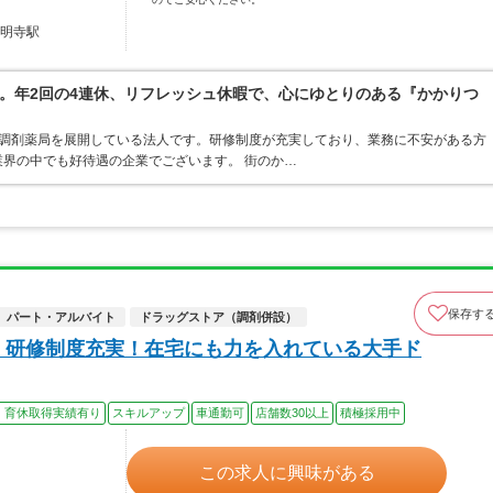
道明寺駅
。年2回の4連休、リフレッシュ休暇で、心にゆとりのある『かかりつ
ア・調剤薬局を展開している法人です。研修制度が充実しており、業務に不安がある方
界の中でも好待遇の企業でございます。 街のか…
保存す
パート・アルバイト
ドラッグストア（調剤併設）
・研修制度充実！在宅にも力を入れている大手ド
・育休取得実績有り
スキルアップ
車通勤可
店舗数30以上
積極採用中
この求人に興味がある