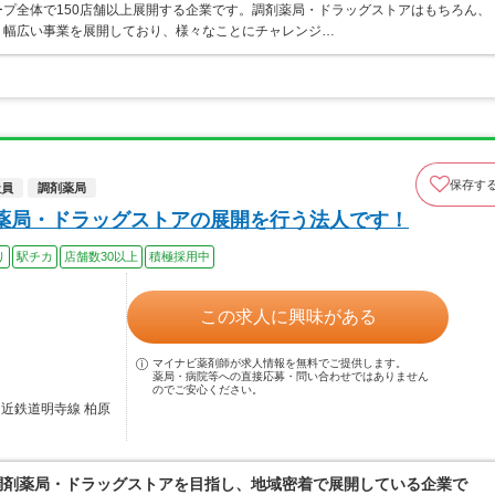
プ全体で150店舗以上展開する企業です。調剤薬局・ドラッグストアはもちろん、
、幅広い事業を展開しており、様々なことにチャレンジ…
保存す
社員
調剤薬局
薬局・ドラッグストアの展開を行う法人です！
り
駅チカ
店舗数30以上
積極採用中
この求人に興味がある
マイナビ薬剤師が求人情報を無料でご提供します。
薬局・病院等への直接応募・問い合わせではありません
のでご安心ください。
／近鉄道明寺線 柏原
る調剤薬局・ドラッグストアを目指し、地域密着で展開している企業で