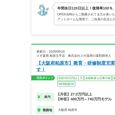
年間休日120日以上！復帰率10
OPEN当時からご勤務されてる方が多い
アットホームな環境で、ご自身の生活と
更新日：2026/06/18
スギ薬局 柏原玉手店 株式会社スギ薬局の薬剤師求人
【大阪府柏原市】教育・研修制度充実
す！
注目ポイント
年収700万円以上可
未経験者も応募可能
WEB面接OK
【月収】27.0万円以上
給与
【年収】400万円～740万円モデル
大阪府 柏原市
勤務地