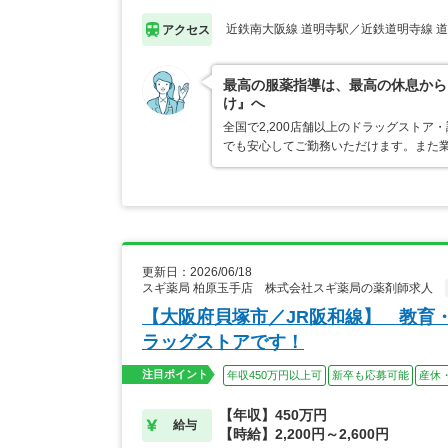
近鉄南大阪線 道明寺駅／近鉄道明寺線 
アクセス
最高の服薬指導は、最高の休息から
け』へ
全国で2,200店舗以上のドラッグスト
でも安心してご勤務いただけます。また業
更新日：2026/06/18
スギ薬局 柏原玉手店 株式会社スギ薬局の薬剤師求人
【大阪府貝塚市／JR阪和線】 教育
ラッグストアです！
注目ポイント
年収450万円以上可
新卒も応募可能
産休
【年収】450万円
給与
【時給】2,200円～2,600円