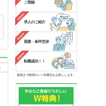
ご登録
STEP2
求人のご紹介
STEP3
面接・条件交渉
STEP4
転職成功！！
る
最後まで納得のいく転職先をお探しします。