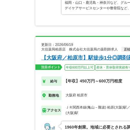
福岡・山口・鹿児島・神奈川など、グルー
デイケアサービスセンターや整骨院など
更新日：2026/06/19
大信薬局柏原店 株式会社大信薬局の薬剤師求人
正
【大阪府／柏原市】駅徒歩1分◎調剤
注目ポイント
年収600万円以上可
産休・育休取得実績有
【年収】450万円～600万円程度
給与
大阪府 柏原市
勤務地
ＪＲ関西本線(亀山－難波) 柏原(大阪)駅
アクセス
(大阪)駅
1960年創業。地域に必要とされ