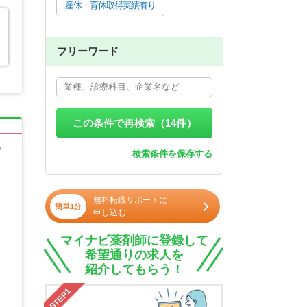
産休・育休取得実績有り
フリーワード
この条件で再検索（
14
件）
る
検索条件を保存する
無料転職サポートに
簡単1分
申し込む
マイナビ薬剤師に登録して
希望通りの求人を
紹介してもらう！
STEP1