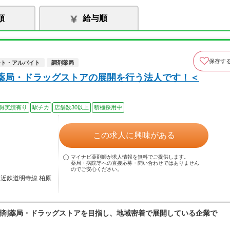
順
給与順
保存す
ート・アルバイト
調剤薬局
薬局・ドラッグストアの展開を行う法人です！＜
得実績有り
駅チカ
店舗数30以上
積極採用中
この求人に興味がある
マイナビ薬剤師が求人情報を無料でご提供します。
薬局・病院等への直接応募・問い合わせではありません
のでご安心ください。
／近鉄道明寺線 柏原
る調剤薬局・ドラッグストアを目指し、地域密着で展開している企業で