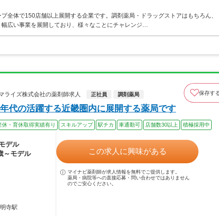
プ全体で150店舗以上展開する企業です。調剤薬局・ドラッグストアはもちろん、
、幅広い事業を展開しており、様々なことにチャレンジ…
保存す
ーマライズ株式会社の薬剤師求人
正社員
調剤薬局
年代の活躍する近畿圏内に展開する薬局です
産休・育休取得実績有り
スキルアップ
駅チカ
車通勤可
店舗数30以上
積極採用中
～モデル
この求人に興味がある
2歳～モデル
マイナビ薬剤師が求人情報を無料でご提供します。
薬局・病院等への直接応募・問い合わせではありません
のでご安心ください。
道明寺駅