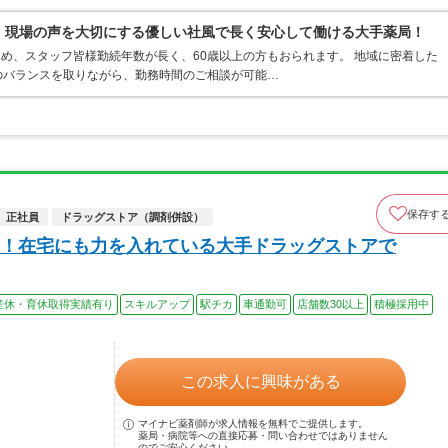
0％、現場の声を大切にする優しい社風で長く安心して働ける大手薬局！
ため、スタッフ皆様勤続年数が長く、60歳以上の方もおられます。 地域に密着した
のバランスを取りながら、勤務時間のご相談が可能…
保存す
正社員
ドラッグストア（調剤併設）
！在宅にも力を入れている大手ドラッグストアで
産休・育休取得実績有り
スキルアップ
駅チカ
車通勤可
店舗数30以上
積極採用中
この求人に興味がある
マイナビ薬剤師が求人情報を無料でご提供します。
薬局・病院等への直接応募・問い合わせではありません
のでご安心ください。