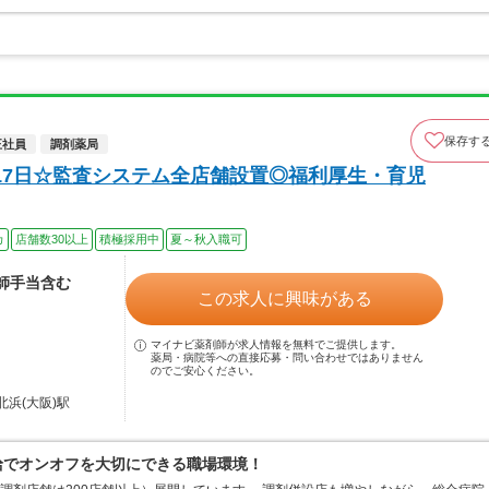
保存す
正社員
調剤薬局
17日☆監査システム全店舗設置◎福利厚生・育児
カ
店舗数30以上
積極採用中
夏～秋入職可
剤師手当含む
この求人に興味がある
マイナビ薬剤師が求人情報を無料でご提供します。
薬局・病院等への直接応募・問い合わせではありません
のでご安心ください。
北浜(大阪)駅
支給でオンオフを大切にできる職場環境！