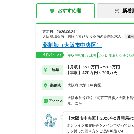
おすすめ順
新着
更新日：2026/06/29
大阪船場薬局 有限会社ひかり薬局の薬剤師求人
正
薬剤師（大阪市中央区）
注目ポイント
年収700万円以上可
原則、引越しを伴う転
【月収】35.0万円～58.3万円
給与
【年収】420万円～700万円
大阪府 大阪市中央区
勤務地
大阪市営谷町線 谷町四丁目駅／大阪市営
アクセス
駅…ほか
【大阪市中央区】2026年2月開局
オンライン服薬指導をメインでやっている
リを持った働き方をご提案可能です！