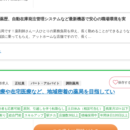
薬歴、自動在庫発注管理システムなど最新機器で安心の職場環境を実
薬局です！薬剤師さん一人ひとりの業務負荷を抑え、長く勤めることができるような
相談に乗ってもらえ、アットホームな店舗ですので、長く…
た
保存す
師求人
正社員
パート・アルバイト
調剤薬局
療や在宅医療など、地域密着の薬局を目指してい
験者も応募可能
原則、引越しを伴う転勤なし
土日休み（相談可含む）
残業月10ｈ以下
有り
総合門前
スキルアップ
駅チカ
店舗数30以上
積極採用中
年間休日120日以上