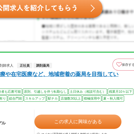
保存す
剤師求人
正社員
調剤薬局
療や在宅医療など、地域密着の薬局を目指してい
験者も応募可能
原則、引越しを伴う転勤なし
土日休み（相談可含む）
残業月10ｈ以下
有り
総合門前
スキルアップ
駅チカ
店舗数30以上
積極採用中
夏～秋入職可
この求人に興味がある
デル