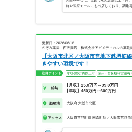
関西を中心に、全国で420店舗以上（内
前や医療モールにも出店しており、調剤専
更新日：2026/06/18
のぞみ薬局 西天満店 株式会社アビメディカルの薬剤
【大阪市北区／大阪市営地下鉄堺筋線
きやすい環境です！
注目ポイント
年収600万円以上可
産休・育休取得実績有
【月収】25.0万円～35.0万円
給与
【年収】450万円～600万円
大阪府 大阪市北区
勤務地
大阪市営谷町線 南森町駅／大阪市営堺筋
アクセス