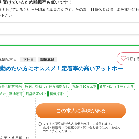
定も受けているため離職率も低いです！
り上げているといった印象の薬局さんです。その為、11連休を取得し海外旅行に
せ下さい！
保存す
薬剤師求人
正社員
調剤薬局
勤めたい方にオススメ！定着率の高いアットホー
験者も応募可能
原則、引越しを伴う転勤なし
残業月10ｈ以下
住宅補助（手当）あり
チカ
車通勤可
店舗数30以上
積極採用中
この求人に興味がある
マイナビ薬剤師が求人情報を無料でご提供します。
薬局・病院等への直接応募・問い合わせではありません
のでご安心ください。
線 天下茶屋駅…ほ