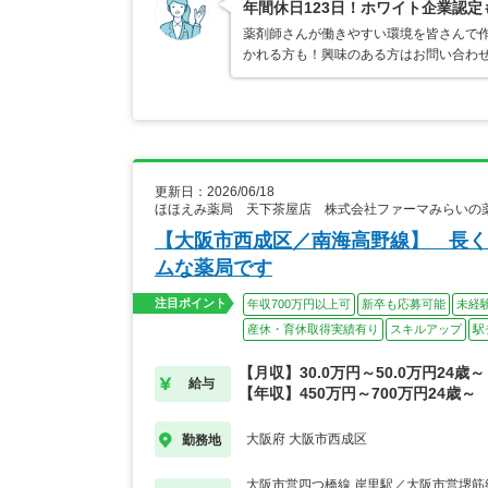
年間休日123日！ホワイト企業認
薬剤師さんが働きやすい環境を皆さんで作
かれる方も！興味のある方はお問い合わ
更新日：2026/06/18
ほほえみ薬局 天下茶屋店 株式会社ファーマみらいの
【大阪市西成区／南海高野線】 長く
ムな薬局です
注目ポイント
年収700万円以上可
新卒も応募可能
未経
産休・育休取得実績有り
スキルアップ
駅
【月収】30.0万円～50.0万円24歳～
給与
【年収】450万円～700万円24歳～
大阪府 大阪市西成区
勤務地
大阪市営四つ橋線 岸里駅／大阪市営堺筋