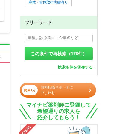
産休・育休取得実績有り
行
フリーワード
この条件で再検索（
176
件）
る
検索条件を保存する
無料転職サポートに
簡単1分
申し込む
マイナビ薬剤師に登録して
希望通りの求人を
紹介してもらう！
STEP1