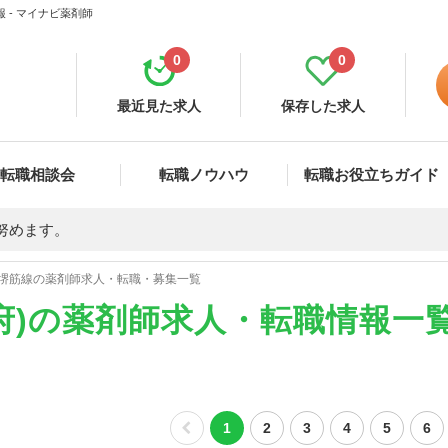
 - マイナビ薬剤師
0
0
最近見た求人
保存した求人
転職相談会
転職ノウハウ
転職お役立ちガイド
努めます。
堺筋線の薬剤師求人・転職・募集一覧
府)の薬剤師求人・転職情報一
1
2
3
4
5
6