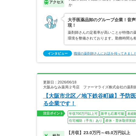
アクセス
か
大手医薬品卸のグループ企業！音声
現！
薬剤師さんの定着率が高いことが特徴の
環境を整備されております。勤務時間も
インタビュー
職場の薬剤師さんにお話を伺ってきまし
更新日：2026/06/18
大阪みなみ薬局２号店 ファーマライズ株式会社の薬剤
【大阪市北区／地下鉄谷町線】予防医
る企業です！
注目ポイント
年収700万円以上可
新卒も応募可能
未経
住宅補助（手当）あり
産休・育休取得実績
【月収】23.0万円～45.0万円以上
給与