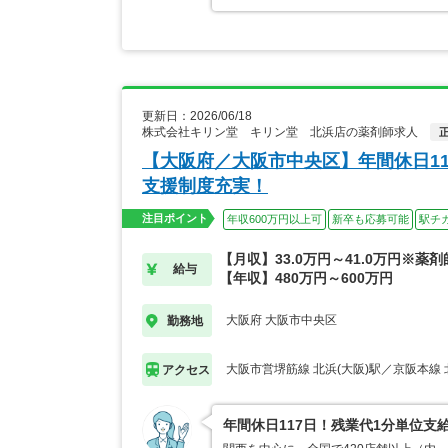
更新日：2026/06/18
株式会社キリン堂 キリン堂 北浜店の薬剤師求人
【大阪府／大阪市中央区】年間休日1
支援制度充実！
注目ポイント
年収600万円以上可
新卒も応募可能
駅チ
【月収】33.0万円～41.0万円※薬
給与
【年収】480万円～600万円
大阪府 大阪市中央区
勤務地
大阪市営堺筋線 北浜(大阪)駅／京阪本線 
アクセス
年間休日117日！残業代1分単位