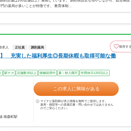
、調剤店舗は200店舗以上）展開しています。 調剤併設店も増やしながら、総合病院
門の薬局が多いことが特徴です。 教育体制…
保存す
師求人
正社員
調剤薬局
】 充実した福利厚生◎長期休暇も取得可能な働
り
駅チカ
店舗数30以上
積極採用中
夏～秋入職可
年間休日120日以上
この求人に興味がある
マイナビ薬剤師が求人情報を無料でご提供します。
薬局・病院等への直接応募・問い合わせではありません
のでご安心ください。
線 南森町駅