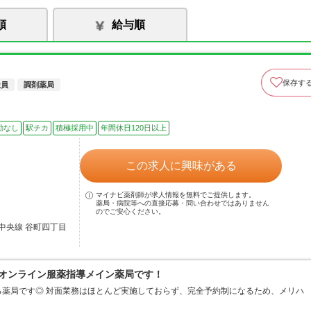
順
給与順
保存す
社員
調剤薬局
勤なし
駅チカ
積極採用中
年間休日120日以上
この求人に興味がある
マイナビ薬剤師が求人情報を無料でご提供します。
薬局・病院等への直接応募・問い合わせではありません
のでご安心ください。
中央線 谷町四丁目
のオンライン服薬指導メイン薬局です！
薬局です◎ 対面業務はほとんど実施しておらず、完全予約制になるため、メリハ