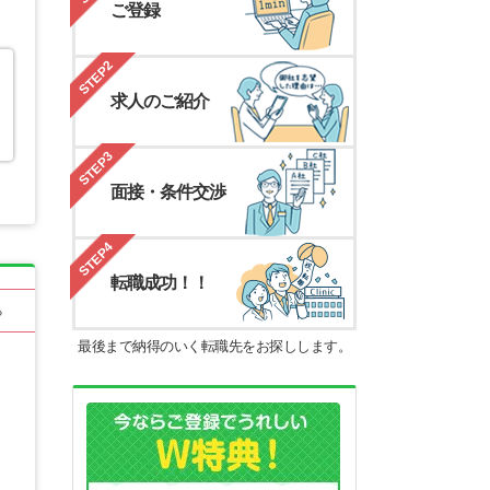
ご登録
STEP2
求人のご紹介
STEP3
面接・条件交渉
STEP4
転職成功！！
る
最後まで納得のいく転職先をお探しします。